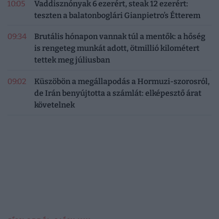
10:05
Vaddisznónyak 6 ezerért, steak 12 ezerért:
teszten a balatonboglári Gianpietro’s Étterem
09:34
Brutális hónapon vannak túl a mentők: a hőség
is rengeteg munkát adott, ötmillió kilométert
tettek meg júliusban
09:02
Küszöbön a megállapodás a Hormuzi-szorosról,
de Irán benyújtotta a számlát: elképesztő árat
követelnek