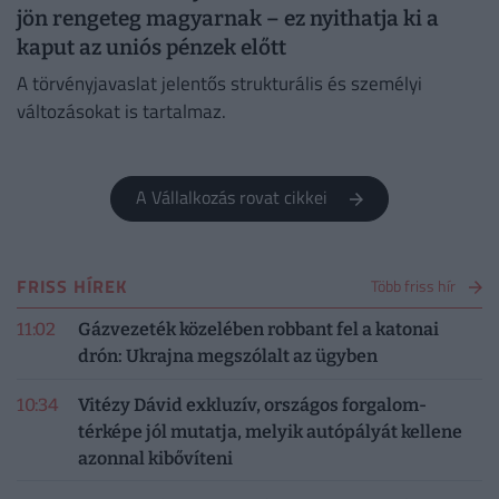
jön rengeteg magyarnak – ez nyithatja ki a
kaput az uniós pénzek előtt
A törvényjavaslat jelentős strukturális és személyi
változásokat is tartalmaz.
A Vállalkozás rovat cikkei
FRISS HÍREK
Több friss hír
11:02
Gázvezeték közelében robbant fel a katonai
drón: Ukrajna megszólalt az ügyben
10:34
Vitézy Dávid exkluzív, országos forgalom-
térképe jól mutatja, melyik autópályát kellene
azonnal kibővíteni