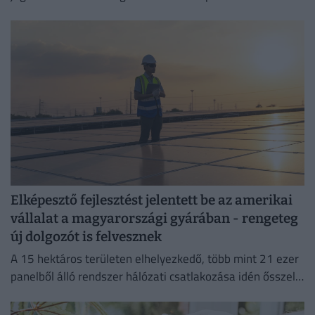
megelőzni a költséges jogsértéseket.
Elképesztő fejlesztést jelentett be az amerikai
vállalat a magyarországi gyárában - rengeteg
új dolgozót is felvesznek
A 15 hektáros területen elhelyezkedő, több mint 21 ezer
panelből álló rendszer hálózati csatlakozása idén ősszel
várható.