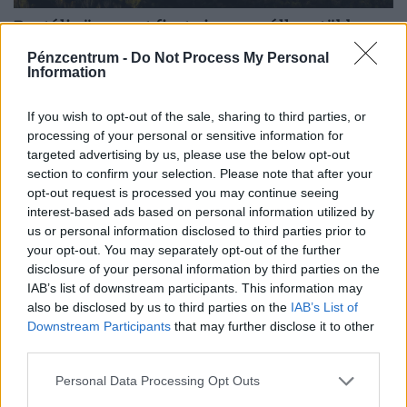
Brutális összeget fizet vissza az állam több
magyar cégnek is: ezt a teljes magyar
Pénzcentrum -
Do Not Process My Personal
költségvetés megérzi
Information
A különadó az elmúlt években több ágazat, köztük az
If you wish to opt-out of the sale, sharing to third parties, or
olajipar, a vegyipar és az építőanyag-gyártás szereplőit is
processing of your personal or sensitive information for
érzékenyen érintette.
targeted advertising by us, please use the below opt-out
section to confirm your selection. Please note that after your
opt-out request is processed you may continue seeing
interest-based ads based on personal information utilized by
us or personal information disclosed to third parties prior to
your opt-out. You may separately opt-out of the further
disclosure of your personal information by third parties on the
IAB’s list of downstream participants. This information may
also be disclosed by us to third parties on the
IAB’s List of
Downstream Participants
that may further disclose it to other
third parties.
Personal Data Processing Opt Outs
Filmgyártással foglalkozó céget fülelt le a NAV: