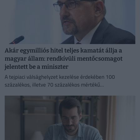
Akár egymilliós hitel teljes kamatát állja a
magyar állam: rendkívüli mentőcsomagot
jelentett be a miniszter
A tejpiaci válsághelyzet kezelése érdekében 100
százalékos, illetve 70 százalékos mértékű
kamattámogatást hirdetett Bóna Szabolcs