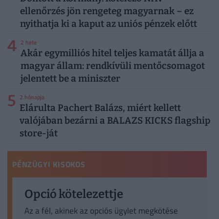
ellenőrzés jön rengeteg magyarnak – ez
nyithatja ki a kaput az uniós pénzek előtt
4
2 hete
Akár egymilliós hitel teljes kamatát állja a
magyar állam: rendkívüli mentőcsomagot
jelentett be a miniszter
5
2 hónapja
Elárulta Pachert Balázs, miért kellett
valójában bezárni a BALAZS KICKS flagship
store-ját
PÉNZÜGYI KISOKOS
Opció kötelezettje
Az a fél, akinek az opciós ügylet megkötése