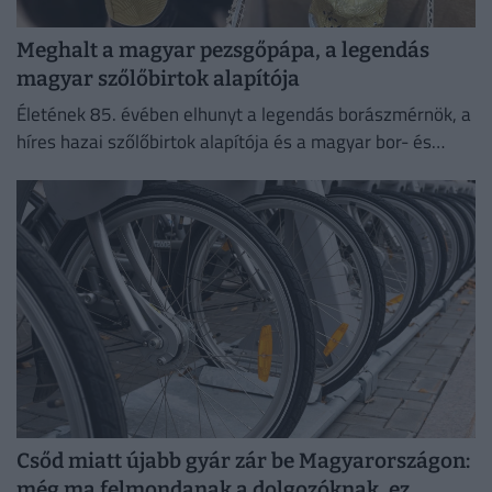
Meghalt a magyar pezsgőpápa, a legendás
magyar szőlőbirtok alapítója
Életének 85. évében elhunyt a legendás borászmérnök, a
híres hazai szőlőbirtok alapítója és a magyar bor- és
pezsgőkultúra meghatározó személyisége.
Csőd miatt újabb gyár zár be Magyarországon:
még ma felmondanak a dolgozóknak, ez