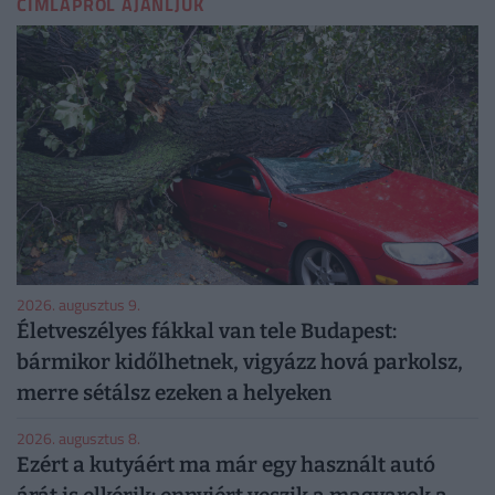
CÍMLAPRÓL AJÁNLJUK
2026. augusztus 9.
Életveszélyes fákkal van tele Budapest:
bármikor kidőlhetnek, vigyázz hová parkolsz,
merre sétálsz ezeken a helyeken
2026. augusztus 8.
Ezért a kutyáért ma már egy használt autó