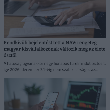
Rendkívüli bejelentést tett a NAV: rengeteg
magyar kisvállalkozónak változik meg az élete
ősztől
A hatóság ugyanakkor négy hónapos türelmi időt biztosít,
így 2026. december 31-éig nem szab ki bírságot az
esetleges hibák miatt.