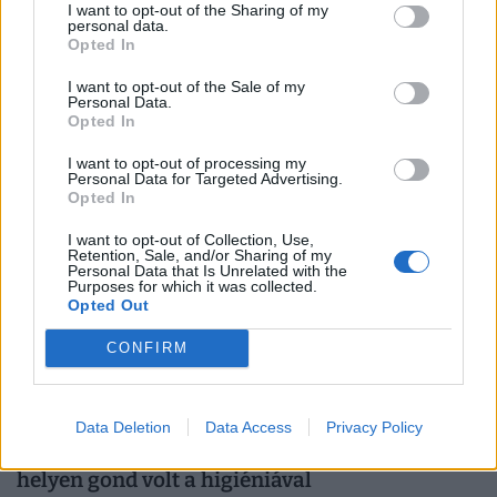
nem csak a sztori, a számlák is fiktívek voltak -
I want to opt-out of the Sharing of my
personal data.
174 millió forint adót csaltak el
Opted In
A céghálózat népszerű hazai televíziós műsorok
I want to opt-out of the Sale of my
gyártásában volt érdekelt, és az adózásra is sajátos
Personal Data.
Opted In
forgatókönyvet talált ki.
I want to opt-out of processing my
Personal Data for Targeted Advertising.
Opted In
I want to opt-out of Collection, Use,
Retention, Sale, and/or Sharing of my
Personal Data that Is Unrelated with the
Purposes for which it was collected.
Opted Out
CONFIRM
Strandbüfékre, fagyizókra, fesztiválokra
Data Deletion
Data Access
Privacy Policy
csapott le a fogyasztóvédelem: minden ötödik
helyen gond volt a higiéniával