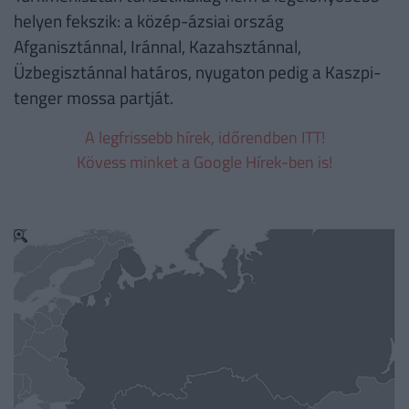
helyen fekszik: a közép-ázsiai ország
Afganisztánnal, Iránnal, Kazahsztánnal,
Üzbegisztánnal határos, nyugaton pedig a Kaszpi-
tenger mossa partját.
A legfrissebb hírek, időrendben ITT!
Kövess minket a Google Hírek-ben is!