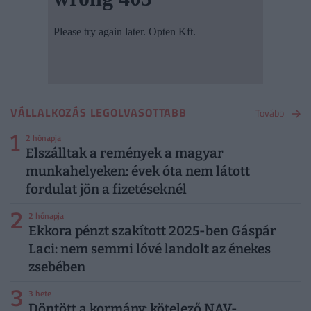
VÁLLALKOZÁS LEGOLVASOTTABB
Tovább
1
2 hónapja
Elszálltak a remények a magyar
munkahelyeken: évek óta nem látott
fordulat jön a fizetéseknél
2
2 hónapja
Ekkora pénzt szakított 2025-ben Gáspár
Laci: nem semmi lóvé landolt az énekes
zsebében
3
3 hete
Döntött a kormány: kötelező NAV-