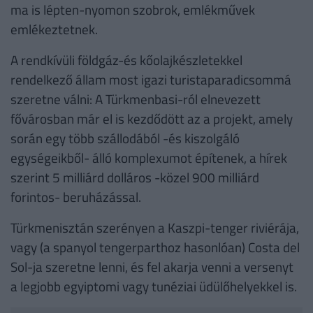
ma is lépten-nyomon szobrok, emlékművek
emlékeztetnek.
A rendkívüli földgáz-és kőolajkészletekkel
rendelkező állam most igazi turistaparadicsommá
szeretne válni: A Türkmenbasi-ról elnevezett
fővárosban már el is kezdődött az a projekt, amely
során egy több szállodából -és kiszolgáló
egységeikből- álló komplexumot építenek, a hírek
szerint 5 milliárd dolláros -közel 900 milliárd
forintos- beruházással.
Türkmenisztán szerényen a Kaszpi-tenger riviérája,
vagy (a spanyol tengerparthoz hasonlóan) Costa del
Sol-ja szeretne lenni, és fel akarja venni a versenyt
a legjobb egyiptomi vagy tunéziai üdülőhelyekkel is.