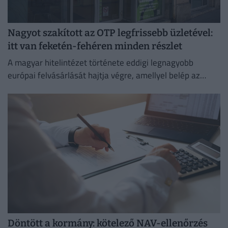
Nagyot szakított az OTP legfrissebb üzletével:
itt van feketén-fehéren minden részlet
A magyar hitelintézet története eddigi legnagyobb
európai felvásárlását hajtja végre, amellyel belép az
euróövezetbe, és kiterjeszti jelenlétét a balti piacra.
Döntött a kormány: kötelező NAV-ellenőrzés