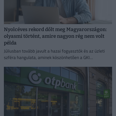
Nyolcéves rekord dőlt meg Magyarországon:
olyasmi történt, amire nagyon rég nem volt
példa
Júliusban tovább javult a hazai fogyasztók és az üzleti
szféra hangulata, aminek köszönhetően a GKI
konjunktúraindexe négy és fél éves csúcsra emelkedett.