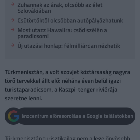
Zuhannak az árak, olcsóbb az élet
Szlovákiában
Csütörtöktől olcsóbban autópályázhatunk
Most utazz Hawaiira: csőd szélén a
paradicsom!
Új utazási honlap: félmilliárdan nézhetik
Türkmenisztán, a volt szovjet köztársaság nagyra
törő tervekkel állt elő: néhány éven belül igazi
turistaparadicsom, a Kaszpi-tenger riviérája
szeretne lenni.
Pénzcentrum előresorolása a Google találatokban
Türkmenisztán turisztikailag nem a legelőnyösebb