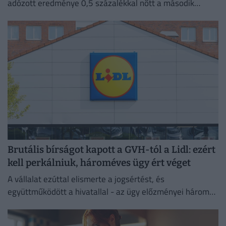
adózott eredménye 0,5 százalékkal nőtt a második
negyedévben 2025 azonos időszakához képest.
Brutális bírságot kapott a GVH-tól a Lidl: ezért
kell perkálniuk, hároméves ügy ért véget
A vállalat ezúttal elismerte a jogsértést, és
együttműködött a hivatallal - az ügy előzményei három
évre nyúlnak vissza.