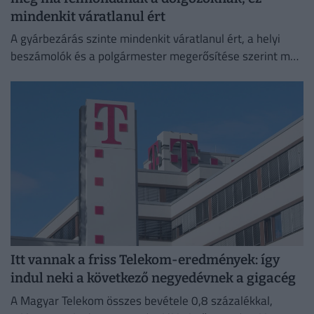
mindenkit váratlanul ért
A gyárbezárás szinte mindenkit váratlanul ért, a helyi
beszámolók és a polgármester megerősítése szerint még
a cégvezetés is csak az utolsó pillanatban értesült a
döntésről.
Itt vannak a friss Telekom-eredmények: így
indul neki a következő negyedévnek a gigacég
A Magyar Telekom összes bevétele 0,8 százalékkal,