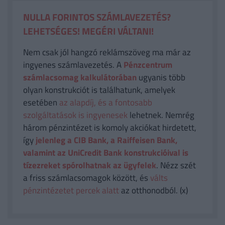
NULLA FORINTOS SZÁMLAVEZETÉS?
LEHETSÉGES! MEGÉRI VÁLTANI!
Nem csak jól hangzó reklámszöveg ma már az
ingyenes számlavezetés. A
Pénzcentrum
számlacsomag kalkulátorában
ugyanis több
olyan konstrukciót is találhatunk, amelyek
esetében
az alapdíj, és a fontosabb
szolgáltatások is ingyenesek
lehetnek. Nemrég
három pénzintézet is komoly akciókat hirdetett,
így
jelenleg a CIB Bank, a Raiffeisen Bank,
valamint az UniCredit Bank konstrukcióival is
tízezreket spórolhatnak az ügyfelek
. Nézz szét
a friss számlacsomagok között, és
válts
pénzintézetet percek alatt
az otthonodból. (x)