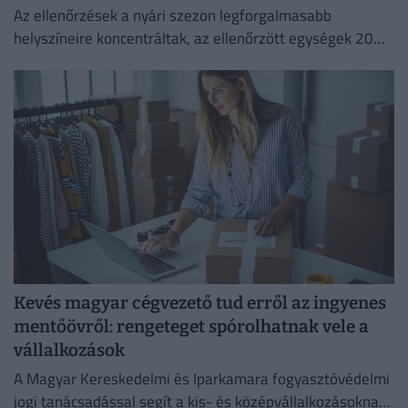
Az ellenőrzések a nyári szezon legforgalmasabb
helyszíneire koncentráltak, az ellenőrzött egységek 20
százalékánál higiéniai hiányosságot tapasztaltak.
Kevés magyar cégvezető tud erről az ingyenes
mentőövről: rengeteget spórolhatnak vele a
vállalkozások
A Magyar Kereskedelmi és Iparkamara fogyasztóvédelmi
jogi tanácsadással segít a kis- és középvállalkozásoknak