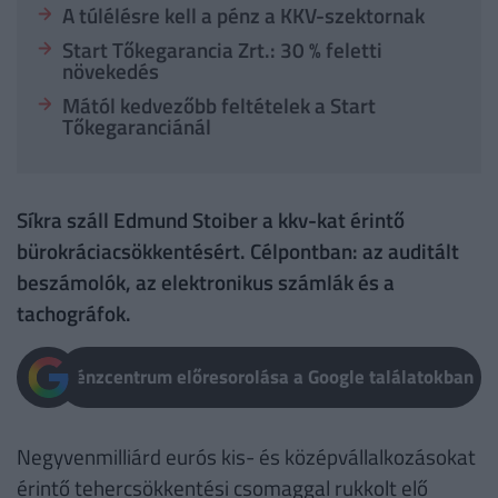
A túlélésre kell a pénz a KKV-szektornak
Start Tőkegarancia Zrt.: 30 % feletti
növekedés
Mától kedvezőbb feltételek a Start
Tőkegaranciánál
Síkra száll Edmund Stoiber a kkv-kat érintő
bürokráciacsökkentésért. Célpontban: az auditált
beszámolók, az elektronikus számlák és a
tachográfok.
Pénzcentrum előresorolása a Google találatokban
Negyvenmilliárd eurós kis- és középvállalkozásokat
érintő tehercsökkentési csomaggal rukkolt elő