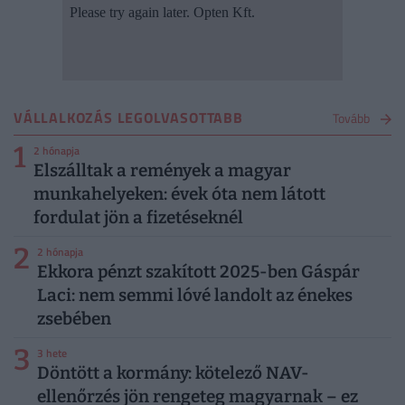
VÁLLALKOZÁS LEGOLVASOTTABB
Tovább
1
2 hónapja
Elszálltak a remények a magyar
munkahelyeken: évek óta nem látott
fordulat jön a fizetéseknél
2
2 hónapja
Ekkora pénzt szakított 2025-ben Gáspár
Laci: nem semmi lóvé landolt az énekes
zsebében
3
3 hete
Döntött a kormány: kötelező NAV-
ellenőrzés jön rengeteg magyarnak – ez