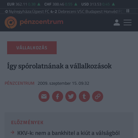
EUR
362.11
0.38
CHF
388.46
0.55
USD
313.53
0.45
egyháza
|
Újpest FC
4-2
Debreceni VSC
|
Budapest Honvéd FC
3-3
MTK Budape
VÁLLALKOZÁS
Így spórolatnának a vállalkozások
PÉNZCENTRUM
2009. szeptember 15. 09:32
ELŐZMÉNYEK
KKV-k: nem a bankhitel a kiút a válságból