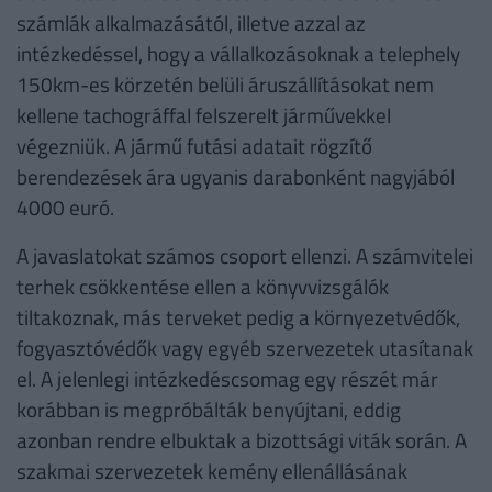
számlák alkalmazásától, illetve azzal az
intézkedéssel, hogy a vállalkozásoknak a telephely
150km-es körzetén belüli áruszállításokat nem
kellene tachográffal felszerelt járművekkel
végezniük. A jármű futási adatait rögzítő
berendezések ára ugyanis darabonként nagyjából
4000 euró.
A javaslatokat számos csoport ellenzi. A számvitelei
terhek csökkentése ellen a könyvvizsgálók
tiltakoznak, más terveket pedig a környezetvédők,
fogyasztóvédők vagy egyéb szervezetek utasítanak
el. A jelenlegi intézkedéscsomag egy részét már
korábban is megpróbálták benyújtani, eddig
azonban rendre elbuktak a bizottsági viták során. A
szakmai szervezetek kemény ellenállásának