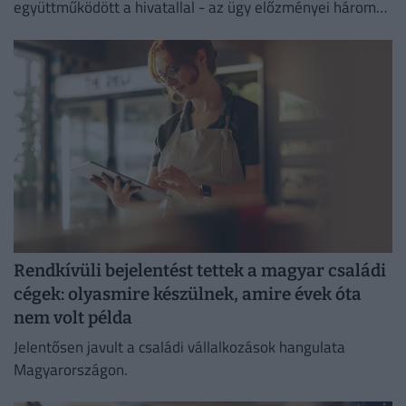
együttműködött a hivatallal - az ügy előzményei három
évre nyúlnak vissza.
Rendkívüli bejelentést tettek a magyar családi
cégek: olyasmire készülnek, amire évek óta
nem volt példa
Jelentősen javult a családi vállalkozások hangulata
Magyarországon.