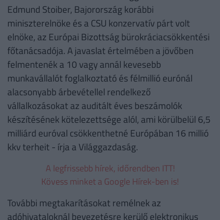
Edmund Stoiber, Bajorország korábbi
miniszterelnöke és a CSU konzervatív párt volt
elnöke, az Európai Bizottság bürokráciacsökkentési
főtanácsadója. A javaslat értelmében a jövőben
felmentenék a 10 vagy annál kevesebb
munkavállalót foglalkoztató és félmillió eurónál
alacsonyabb árbevétellel rendelkező
vállalkozásokat az auditált éves beszámolók
készítésének kötelezettsége alól, ami körülbelül 6,5
milliárd euróval csökkenthetné Európában 16 millió
kkv terheit - írja a Világgazdaság.
A legfrissebb hírek, időrendben ITT!
Kövess minket a Google Hírek-ben is!
További megtakarításokat remélnek az
adóhivataloknál bevezetésre kerülő elektronikus