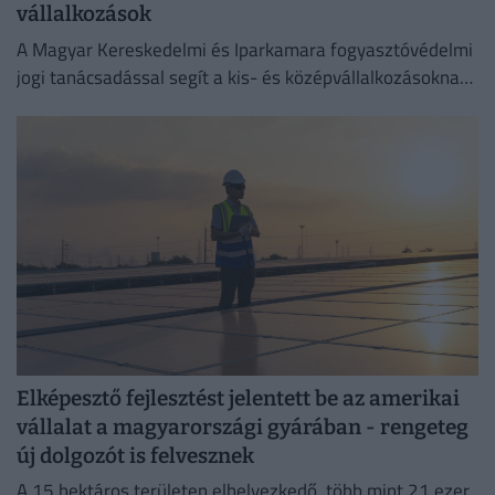
vállalkozások
A Magyar Kereskedelmi és Iparkamara fogyasztóvédelmi
jogi tanácsadással segít a kis- és középvállalkozásoknak
megelőzni a költséges jogsértéseket.
Elképesztő fejlesztést jelentett be az amerikai
vállalat a magyarországi gyárában - rengeteg
új dolgozót is felvesznek
A 15 hektáros területen elhelyezkedő, több mint 21 ezer