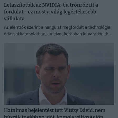
Letaszították az NVIDIA-t a trónról: itt a
fordulat - ez most a világ legértékesebb
vállalata
Az elemzők szerint a hangulat megfordult a technológiai
óriással kapcsolatban, amelyet korábban lemaradónak
tartottak a mesterséges intelligencia versenyében.
Hatalmas bejelentést tett Vitézy Dávid: nem
húzzák tovább az időt, komoly változás jön