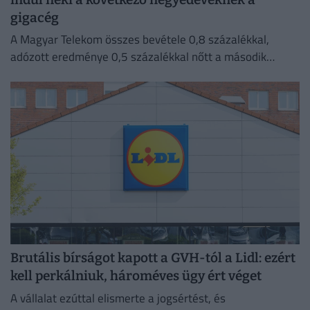
gigacég
A Magyar Telekom összes bevétele 0,8 százalékkal,
adózott eredménye 0,5 százalékkal nőtt a második
negyedévben 2025 azonos időszakához képest.
Brutális bírságot kapott a GVH-tól a Lidl: ezért
kell perkálniuk, hároméves ügy ért véget
A vállalat ezúttal elismerte a jogsértést, és