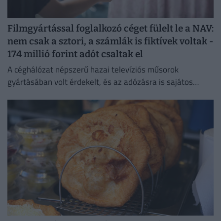
Filmgyártással foglalkozó céget fülelt le a NAV:
nem csak a sztori, a számlák is fiktívek voltak -
174 millió forint adót csaltak el
A céghálózat népszerű hazai televíziós műsorok
gyártásában volt érdekelt, és az adózásra is sajátos
forgatókönyvet talált ki.