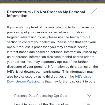
panelből álló rendszer hálózati csatlakozása idén ősszel
várható.
Pénzcentrum -
Do Not Process My Personal
Information
If you wish to opt-out of the sale, sharing to third parties, or
processing of your personal or sensitive information for
targeted advertising by us, please use the below opt-out
section to confirm your selection. Please note that after your
opt-out request is processed you may continue seeing
interest-based ads based on personal information utilized by
us or personal information disclosed to third parties prior to
your opt-out. You may separately opt-out of the further
disclosure of your personal information by third parties on the
IAB’s list of downstream participants. This information may
Kiderült a népszerű hazai termékek sötét titka:
also be disclosed by us to third parties on the
IAB’s List of
azonnali visszahívást rendelt el a hatóság
Downstream Participants
that may further disclose it to other
A laboratóriumi elemzések rámutattak, hogy a címkéken
third parties.
szereplő adatok sokszor jelentősen eltértek a valóságtól.
Personal Data Processing Opt Outs
I want to opt-out of the Sharing of my