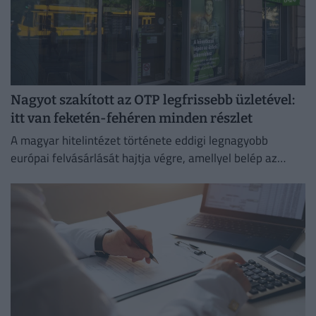
Nagyot szakított az OTP legfrissebb üzletével:
itt van feketén-fehéren minden részlet
A magyar hitelintézet története eddigi legnagyobb
európai felvásárlását hajtja végre, amellyel belép az
euróövezetbe, és kiterjeszti jelenlétét a balti piacra.