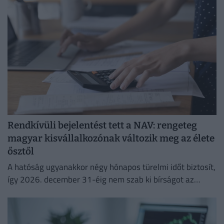
Rendkívüli bejelentést tett a NAV: rengeteg
magyar kisvállalkozónak változik meg az élete
ősztől
A hatóság ugyanakkor négy hónapos türelmi időt biztosít,
így 2026. december 31-éig nem szab ki bírságot az
esetleges hibák miatt.