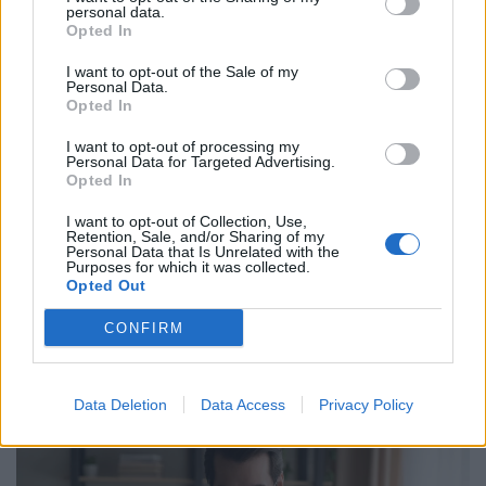
personal data.
Opted In
I want to opt-out of the Sale of my
Personal Data.
Opted In
I want to opt-out of processing my
Personal Data for Targeted Advertising.
Opted In
I want to opt-out of Collection, Use,
Retention, Sale, and/or Sharing of my
Personal Data that Is Unrelated with the
Akár egymilliós hitel teljes kamatát állja a
Purposes for which it was collected.
magyar állam: rendkívüli mentőcsomagot
Opted Out
jelentett be a miniszter
CONFIRM
A tejpiaci válsághelyzet kezelése érdekében 100
százalékos, illetve 70 százalékos mértékű
kamattámogatást hirdetett Bóna Szabolcs
Data Deletion
Data Access
Privacy Policy