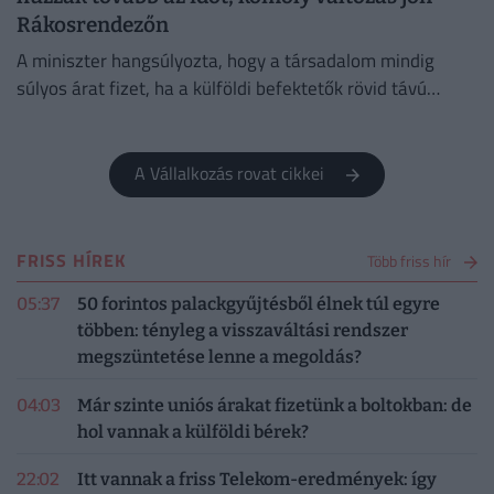
Rákosrendezőn
A miniszter hangsúlyozta, hogy a társadalom mindig
súlyos árat fizet, ha a külföldi befektetők rövid távú
érdekei és a politikai kampányok felülírják a szakmai
szempontokat.
A Vállalkozás rovat cikkei
FRISS HÍREK
Több friss hír
05:37
50 forintos palackgyűjtésből élnek túl egyre
többen: tényleg a visszaváltási rendszer
megszüntetése lenne a megoldás?
04:03
Már szinte uniós árakat fizetünk a boltokban: de
hol vannak a külföldi bérek?
22:02
Itt vannak a friss Telekom-eredmények: így