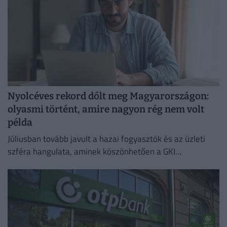
Nyolcéves rekord dőlt meg Magyarországon:
olyasmi történt, amire nagyon rég nem volt
példa
Júliusban tovább javult a hazai fogyasztók és az üzleti
szféra hangulata, aminek köszönhetően a GKI
konjunktúraindexe négy és fél éves csúcsra emelkedett.