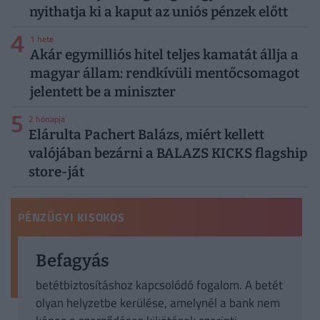
nyithatja ki a kaput az uniós pénzek előtt
4
1 hete
Akár egymilliós hitel teljes kamatát állja a
magyar állam: rendkívüli mentőcsomagot
jelentett be a miniszter
5
2 hónapja
Elárulta Pachert Balázs, miért kellett
valójában bezárni a BALAZS KICKS flagship
store-ját
PÉNZÜGYI KISOKOS
Befagyás
betétbiztosításhoz kapcsolódó fogalom. A betét
olyan helyzetbe kerülése, amelynél a bank nem