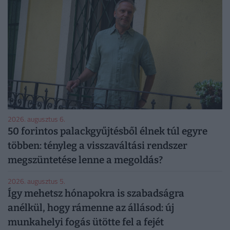
2026. augusztus 6.
50 forintos palackgyűjtésből élnek túl egyre
többen: tényleg a visszaváltási rendszer
megszüntetése lenne a megoldás?
2026. augusztus 5.
Így mehetsz hónapokra is szabadságra
anélkül, hogy rámenne az állásod: új
munkahelyi fogás ütötte fel a fejét