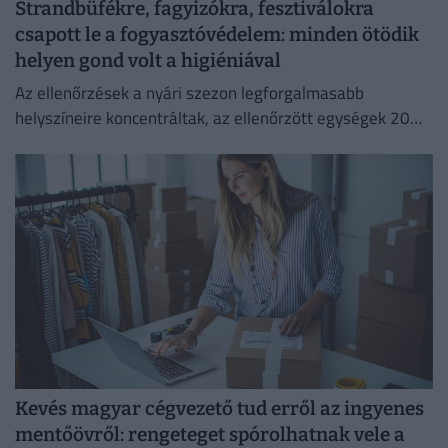
Strandbüfékre, fagyizókra, fesztiválokra
csapott le a fogyasztóvédelem: minden ötödik
helyen gond volt a higiéniával
Az ellenőrzések a nyári szezon legforgalmasabb
helyszíneire koncentráltak, az ellenőrzött egységek 20
százalékánál higiéniai hiányosságot tapasztaltak.
Kevés magyar cégvezető tud erről az ingyenes
mentőövről: rengeteget spórolhatnak vele a