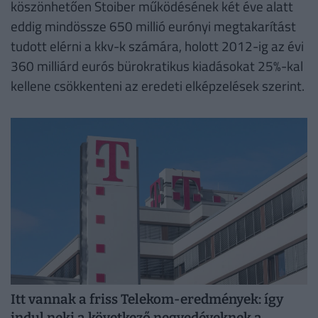
köszönhetően Stoiber működésének két éve alatt
eddig mindössze 650 millió eurónyi megtakarítást
tudott elérni a kkv-k számára, holott 2012-ig az évi
360 milliárd eurós bürokratikus kiadásokat 25%-kal
kellene csökkenteni az eredeti elképzelések szerint.
Itt vannak a friss Telekom-eredmények: így
indul neki a következő negyedéveknek a