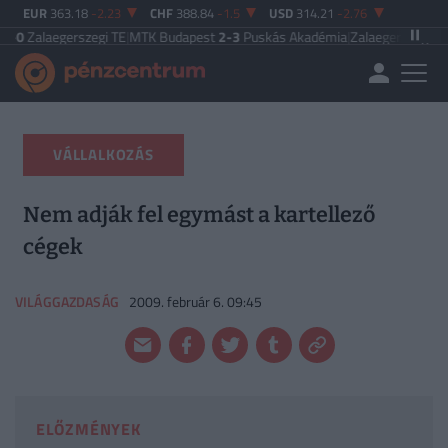
EUR
363.18
-2.23
CHF
388.84
-1.5
USD
314.21
-2.76
gerszegi TE
|
MTK Budapest
2-3
Puskás Akadémia
|
Zalaegerszegi TE
5-2
Paksi
VÁLLALKOZÁS
Nem adják fel egymást a kartellező
cégek
VILÁGGAZDASÁG
2009. február 6. 09:45
ELŐZMÉNYEK