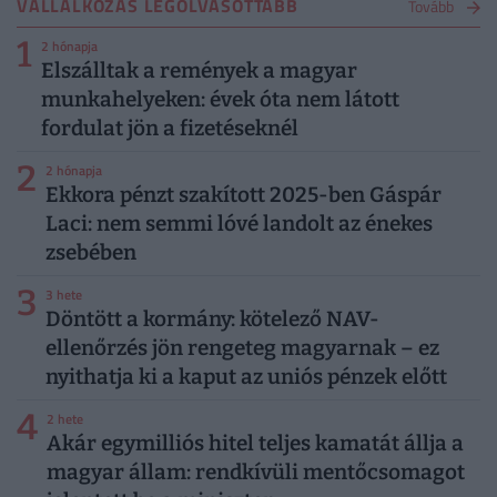
VÁLLALKOZÁS LEGOLVASOTTABB
Tovább
1
2 hónapja
Elszálltak a remények a magyar
munkahelyeken: évek óta nem látott
fordulat jön a fizetéseknél
2
2 hónapja
Ekkora pénzt szakított 2025-ben Gáspár
Laci: nem semmi lóvé landolt az énekes
zsebében
3
3 hete
Döntött a kormány: kötelező NAV-
ellenőrzés jön rengeteg magyarnak – ez
nyithatja ki a kaput az uniós pénzek előtt
4
2 hete
Akár egymilliós hitel teljes kamatát állja a
magyar állam: rendkívüli mentőcsomagot