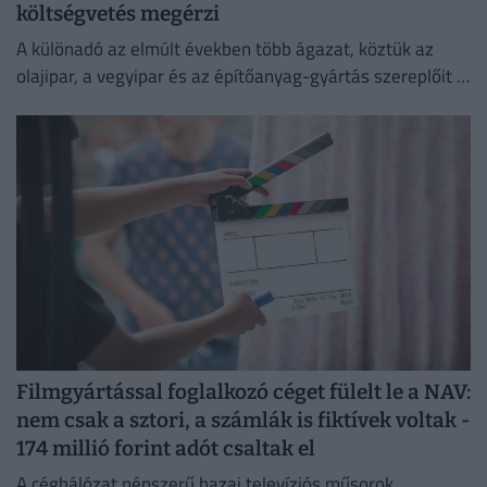
költségvetés megérzi
A különadó az elmúlt években több ágazat, köztük az
olajipar, a vegyipar és az építőanyag-gyártás szereplőit is
érzékenyen érintette.
Filmgyártással foglalkozó céget fülelt le a NAV:
nem csak a sztori, a számlák is fiktívek voltak -
174 millió forint adót csaltak el
A céghálózat népszerű hazai televíziós műsorok