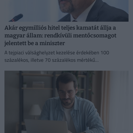
Akár egymilliós hitel teljes kamatát állja a
magyar állam: rendkívüli mentőcsomagot
jelentett be a miniszter
A tejpiaci válsághelyzet kezelése érdekében 100
százalékos, illetve 70 százalékos mértékű
kamattámogatást hirdetett Bóna Szabolcs