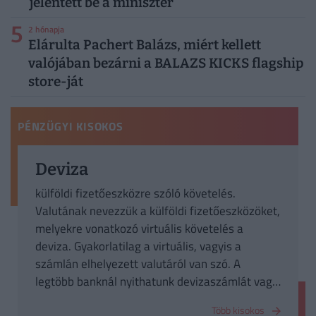
jelentett be a miniszter
5
2 hónapja
Elárulta Pachert Balázs, miért kellett
valójában bezárni a BALAZS KICKS flagship
store-ját
PÉNZÜGYI KISOKOS
Deviza
külföldi fizetőeszközre szóló követelés.
Valutának nevezzük a külföldi fizetőeszközöket,
melyekre vonatkozó virtuális követelés a
deviza. Gyakorlatilag a virtuális, vagyis a
számlán elhelyezett valutáról van szó. A
legtöbb banknál nyithatunk devizaszámlát vagy
akár betétbe is helyezhetjük a devizánkat.
Több kisokos