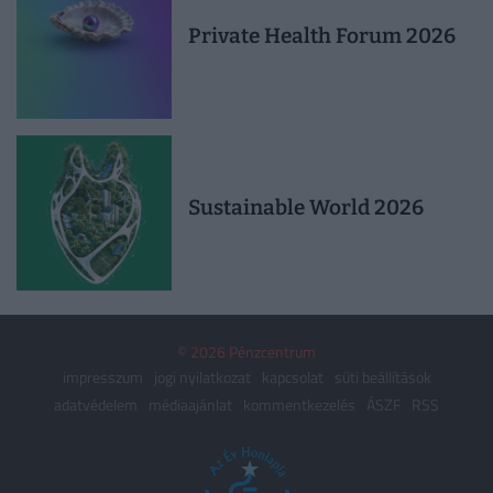
Private Health Forum 2026
Sustainable World 2026
© 2026 Pénzcentrum
impresszum
jogi nyilatkozat
kapcsolat
süti beállítások
adatvédelem
médiaajánlat
kommentkezelés
ÁSZF
RSS