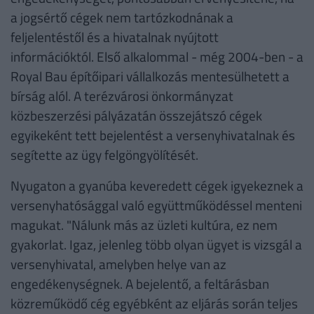
a jogsértő cégek nem tartózkodnának a
feljelentéstől és a hivatalnak nyújtott
információktól. Első alkalommal - még 2004-ben - a
Royal Bau építőipari vállalkozás mentesülhetett a
bírság alól. A terézvárosi önkormányzat
közbeszerzési pályázatán összejátszó cégek
egyikeként tett bejelentést a versenyhivatalnak és
segítette az ügy felgöngyölítését.
Nyugaton a gyanúba keveredett cégek igyekeznek a
versenyhatósággal való együttműködéssel menteni
magukat. "Nálunk más az üzleti kultúra, ez nem
gyakorlat. Igaz, jelenleg több olyan ügyet is vizsgál a
versenyhivatal, amelyben helye van az
engedékenységnek. A bejelentő, a feltárásban
közreműködő cég egyébként az eljárás során teljes