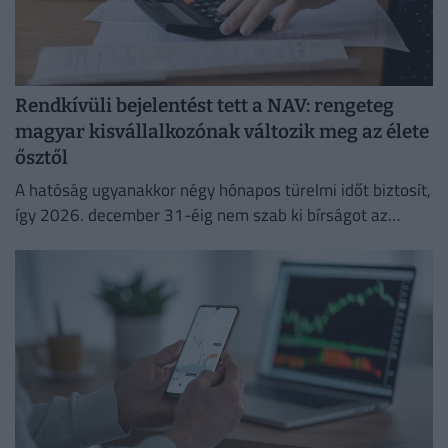
Rendkívüli bejelentést tett a NAV: rengeteg
magyar kisvállalkozónak változik meg az élete
ősztől
A hatóság ugyanakkor négy hónapos türelmi időt biztosít,
így 2026. december 31-éig nem szab ki bírságot az
esetleges hibák miatt.