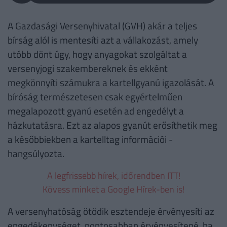
A Gazdasági Versenyhivatal (GVH) akár a teljes
bírság alól is mentesíti azt a vállakozást, amely
utóbb dönt úgy, hogy anyagokat szolgáltat a
versenyjogi szakembereknek és ekként
megkönnyíti számukra a kartellgyanú igazolását. A
bíróság természetesen csak egyértelműen
megalapozott gyanú esetén ad engedélyt a
házkutatásra. Ezt az alapos gyanút erősíthetik meg
a későbbiekben a kartelltag információi -
hangsúlyozta.
A legfrissebb hírek, időrendben ITT!
Kövess minket a Google Hírek-ben is!
A versenyhatóság ötödik esztendeje érvényesíti az
engedékenységet, pontosabban érvényesítené, ha