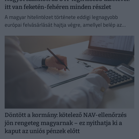
itt van feketén-fehéren minden részlet
A magyar hitelintézet története eddigi legnagyobb
európai felvásárlását hajtja végre, amellyel belép az
euróövezetbe, és kiterjeszti jelenlétét a balti piacra.
Döntött a kormány: kötelező NAV-ellenőrzés
jön rengeteg magyarnak – ez nyithatja ki a
kaput az uniós pénzek előtt