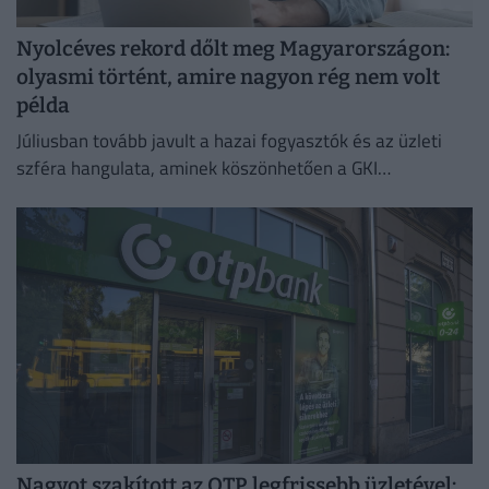
Nyolcéves rekord dőlt meg Magyarországon:
olyasmi történt, amire nagyon rég nem volt
példa
Júliusban tovább javult a hazai fogyasztók és az üzleti
szféra hangulata, aminek köszönhetően a GKI
konjunktúraindexe négy és fél éves csúcsra emelkedett.
Nagyot szakított az OTP legfrissebb üzletével: