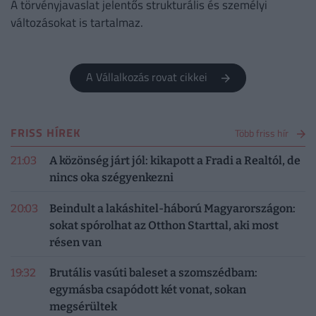
A törvényjavaslat jelentős strukturális és személyi
változásokat is tartalmaz.
A Vállalkozás rovat cikkei
FRISS HÍREK
Több friss hír
21:03
A közönség járt jól: kikapott a Fradi a Realtól, de
nincs oka szégyenkezni
20:03
Beindult a lakáshitel-háború Magyarországon:
sokat spórolhat az Otthon Starttal, aki most
résen van
19:32
Brutális vasúti baleset a szomszédbam:
egymásba csapódott két vonat, sokan
megsérültek