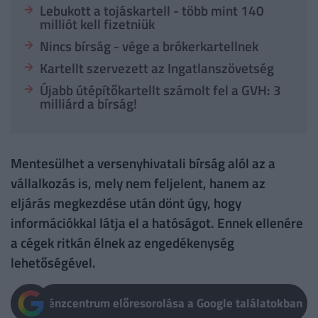
Lebukott a tojáskartell - több mint 140
milliót kell fizetniük
Nincs bírság - vége a brókerkartellnek
Kartellt szervezett az Ingatlanszövetség
Újabb útépítőkartellt számolt fel a GVH: 3
milliárd a bírság!
Mentesülhet a versenyhivatali bírság alól az a
vállalkozás is, mely nem feljelent, hanem az
eljárás megkezdése után dönt úgy, hogy
információkkal látja el a hatóságot. Ennek ellenére
a cégek ritkán élnek az engedékenység
lehetőségével.
Pénzcentrum előresorolása a Google találatokban