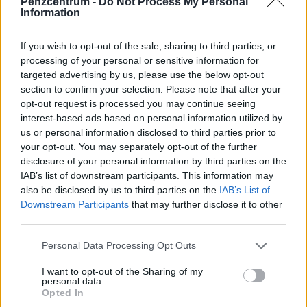
Pénzcentrum -
Do Not Process My Personal
Information
If you wish to opt-out of the sale, sharing to third parties, or
processing of your personal or sensitive information for
targeted advertising by us, please use the below opt-out
section to confirm your selection. Please note that after your
opt-out request is processed you may continue seeing
interest-based ads based on personal information utilized by
us or personal information disclosed to third parties prior to
your opt-out. You may separately opt-out of the further
disclosure of your personal information by third parties on the
IAB’s list of downstream participants. This information may
Kevés magyar cégvezető tud erről az ingyenes
also be disclosed by us to third parties on the
IAB’s List of
mentőövről: rengeteget spórolhatnak vele a
Downstream Participants
that may further disclose it to other
vállalkozások
third parties.
A Magyar Kereskedelmi és Iparkamara fogyasztóvédelmi
Personal Data Processing Opt Outs
jogi tanácsadással segít a kis- és középvállalkozásoknak
megelőzni a költséges jogsértéseket.
I want to opt-out of the Sharing of my
personal data.
Opted In