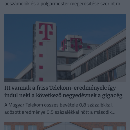
beszámolók és a polgármester megerősítése szerint még
a cégvezetés is csak az utolsó pillanatban értesült a
döntésről.
Itt vannak a friss Telekom-eredmények: így
indul neki a következő negyedévnek a gigacég
A Magyar Telekom összes bevétele 0,8 százalékkal,
adózott eredménye 0,5 százalékkal nőtt a második
negyedévben 2025 azonos időszakához képest.