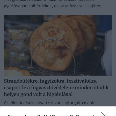
gyártásában volt érdekelt, és az adózásra is sajátos
forgatókönyvet talált ki.
Strandbüfékre, fagyizókra, fesztiválokra
csapott le a fogyasztóvédelem: minden ötödik
helyen gond volt a higiéniával
Az ellenőrzések a nyári szezon legforgalmasabb
helyszíneire koncentráltak, az ellenőrzött egységek 20
százalékánál higiéniai hiányosságot tapasztaltak.