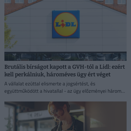
Brutális bírságot kapott a GVH-tól a Lidl: ezért
kell perkálniuk, hároméves ügy ért véget
A vállalat ezúttal elismerte a jogsértést, és
együttműködött a hivatallal - az ügy előzményei három
évre nyúlnak vissza.