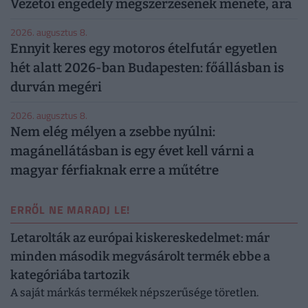
Vezetői engedély megszerzésének menete, ára
2026. augusztus 8.
Ennyit keres egy motoros ételfutár egyetlen
hét alatt 2026-ban Budapesten: főállásban is
durván megéri
2026. augusztus 8.
Nem elég mélyen a zsebbe nyúlni:
magánellátásban is egy évet kell várni a
magyar férfiaknak erre a műtétre
ERRŐL NE MARADJ LE!
Letarolták az európai kiskereskedelmet: már
minden második megvásárolt termék ebbe a
kategóriába tartozik
A saját márkás termékek népszerűsége töretlen.