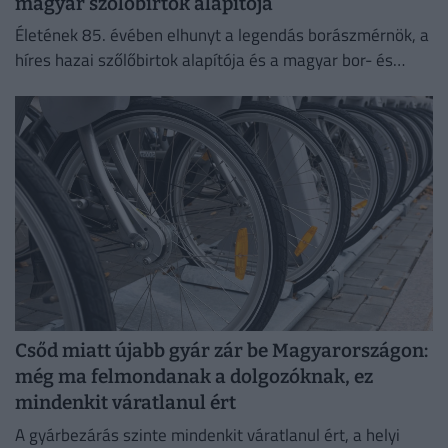
magyar szőlőbirtok alapítója
Életének 85. évében elhunyt a legendás borászmérnök, a
híres hazai szőlőbirtok alapítója és a magyar bor- és
pezsgőkultúra meghatározó személyisége.
Csőd miatt újabb gyár zár be Magyarországon:
még ma felmondanak a dolgozóknak, ez
mindenkit váratlanul ért
A gyárbezárás szinte mindenkit váratlanul ért, a helyi