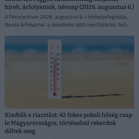
hírek, árfolyamok, névnap (2026. augusztus 6.)
A Pénzcentrum 2026. augusztus 6.-i hírösszefoglalója,
deviza árfolyamai, a skandináv lottó nyerőszámai, heti
akciók és várható időjárás egy helyen!
Kiadták a riasztást: 42 fokos pokoli hőség csap
le Magyarországra, történelmi rekordok
dőltek meg