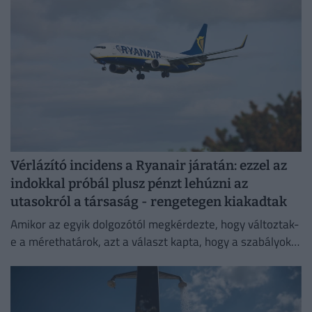
Vérlázító incidens a Ryanair járatán: ezzel az
indokkal próbál plusz pénzt lehúzni az
utasokról a társaság - rengetegen kiakadtak
Amikor az egyik dolgozótól megkérdezte, hogy változtak-
e a mérethatárok, azt a választ kapta, hogy a szabályok
változatlanok, de a betartatásuk szigorúbbá vált.