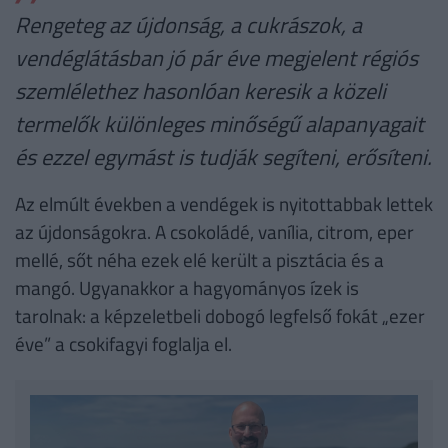
Rengeteg az újdonság, a cukrászok, a
vendéglátásban jó pár éve megjelent régiós
szemlélethez hasonlóan keresik a közeli
termelők különleges minőségű alapanyagait
és ezzel egymást is tudják segíteni, erősíteni.
Az elmúlt években a vendégek is nyitottabbak lettek
az újdonságokra. A csokoládé, vanília, citrom, eper
mellé, sőt néha ezek elé került a pisztácia és a
mangó. Ugyanakkor a hagyományos ízek is
tarolnak: a képzeletbeli dobogó legfelső fokát „ezer
éve” a csokifagyi foglalja el.