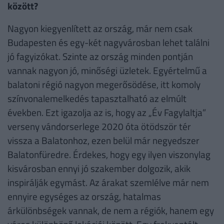
között?
Nagyon kiegyenlített az ország, már nem csak
Budapesten és egy-két nagyvárosban lehet találni
jó fagyizókat. Szinte az ország minden pontján
vannak nagyon jó, minőségi üzletek. Egyértelmű a
balatoni régió nagyon megerősödése, itt komoly
színvonalemelkedés tapasztalható az elmúlt
években. Ezt igazolja az is, hogy az „Év Fagylaltja”
verseny vándorserlege 2020 óta ötödször tér
vissza a Balatonhoz, ezen belül már negyedszer
Balatonfüredre. Érdekes, hogy egy ilyen viszonylag
kisvárosban ennyi jó szakember dolgozik, akik
inspirálják egymást. Az árakat szemlélve már nem
ennyire egységes az ország, hatalmas
árkülönbségek vannak, de nem a régiók, hanem egy