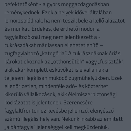
befektetőként - a gyors meggazdagodásban
reménykednek. Ezek a helyek idővel általában
lemorzsolódnak, ha nem teszik bele a kellő alázatot
és munkát. Érdekes, de érthető módon a
fagylaltozóknál még nem jelentkezett a -
cukrászdákat már lassan ellehetetlenítő –
zugfagylaltozó „kategória”. A cukrászdáknak óriási
károkat okoznak az „otthonsütők”, vagy „fusiszták”,
akik akár komplett esküvőket is elvállalnak a
teljesen illegálisan működő zugműhelyükben. Ezek
ellenőrizetlen, mindenféle adó- és közterhet
kikerülő vállalkozások, akik élelmiszerbiztonsági
kockázatot is jelentenek. Szerencsére
fagylaltfronton ez kevésbé jellemző, elenyésző
számú illegális hely van. Nekünk inkább az említett
„albánfagyis” jelenséggel kell megküzdeniük.