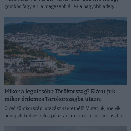
gombóc fagylalt, a magasabb ár és a nagyobb adag
önmagában még nem garancia a jobb minőségre.
Mikor a legolcsóbb Törökország? Eláruljuk,
mikor érdemes Törökországba utazni
Olcsó törökországi utazást szeretnél? Mutatjuk, melyik
hónapok kedveznek a pénztárcának, és mikor biztosabb a
strandszezon.