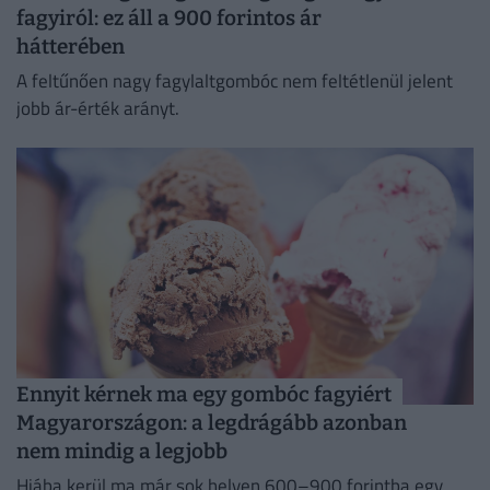
fagyiról: ez áll a 900 forintos ár
hátterében
A feltűnően nagy fagylaltgombóc nem feltétlenül jelent
jobb ár-érték arányt.
Ennyit kérnek ma egy gombóc fagyiért
Magyarországon: a legdrágább azonban
nem mindig a legjobb
Hiába kerül ma már sok helyen 600–900 forintba egy