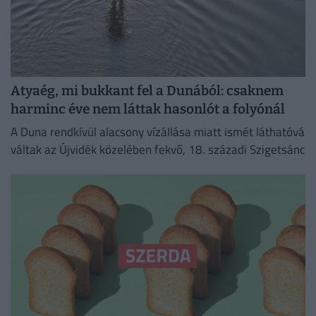
Atyaég, mi bukkant fel a Dunából: csaknem
harminc éve nem láttak hasonlót a folyónál
A Duna rendkívül alacsony vízállása miatt ismét láthatóvá
váltak az Újvidék közelében fekvő, 18. századi Szigetsánc