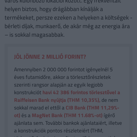
város különböző lokációi között. Egy frekventált
helyen biztos, hogy drágábban kínálják a
termékeket, persze ezeken a helyeken a költségek -
bérleti díjak, munkaerő, de akár még az energia ára
– is sokkal magasabbak.
JÓL JÖNNE 2 MILLIÓ FORINT?
Amennyiben 2 000 000 forintot igényelnél 5
éves futamidőre, akkor a törlesztőrészletek
szerinti rangsor alapján az egyik legjobb
konstrukciót
havi 42 386
forintos törlesztővel a
Raiffeisen Bank nyújtja (THM 10,35%),
de nem
sokkal marad el ettől a
CIB Bank (THM 11,29%-
ot)
és a
MagNet Bank (THM 11.68%-ot)
ígérő
ajánlata sem. További bankok ajánlataiért, illetve
a konstrukciók pontos részleteiért (THM,