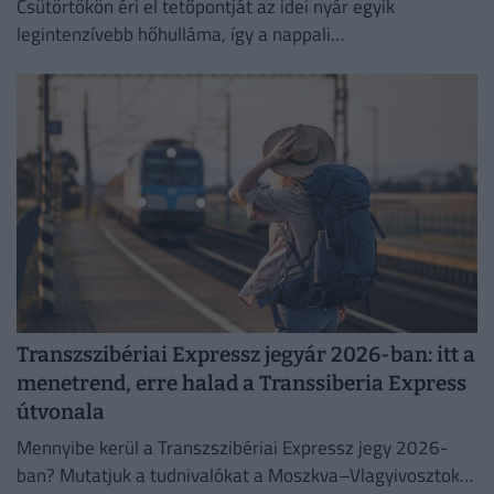
Csütörtökön éri el tetőpontját az idei nyár egyik
legintenzívebb hőhulláma, így a nappali
csúcshőmérséklet akár a 42 Celsius-fokot is elérheti.
Transzszibériai Expressz jegyár 2026-ban: itt a
menetrend, erre halad a Transsiberia Express
útvonala
Mennyibe kerül a Transzszibériai Expressz jegy 2026-
ban? Mutatjuk a tudnivalókat a Moszkva–Vlagyivosztok