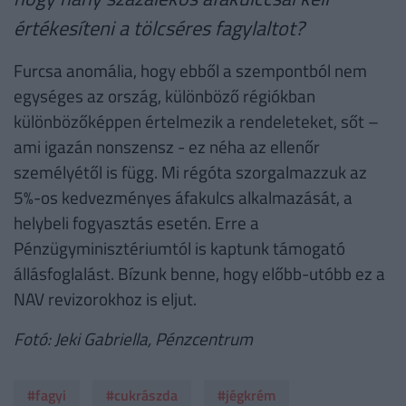
értékesíteni a tölcséres fagylaltot?
Furcsa anomália, hogy ebből a szempontból nem
egységes az ország, különböző régiókban
különbözőképpen értelmezik a rendeleteket, sőt –
ami igazán nonszensz - ez néha az ellenőr
személyétől is függ. Mi régóta szorgalmazzuk az
5%-os kedvezményes áfakulcs alkalmazását, a
helybeli fogyasztás esetén. Erre a
Pénzügyminisztériumtól is kaptunk támogató
állásfoglalást. Bízunk benne, hogy előbb-utóbb ez a
NAV revizorokhoz is eljut.
Fotó: Jeki Gabriella, Pénzcentrum
#fagyi
#cukrászda
#jégkrém