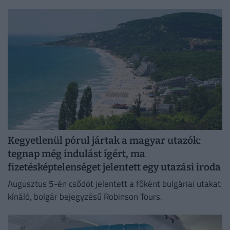
útvonalról, árakról és vásárlási lehetőségekről.
Kegyetlenül pórul jártak a magyar utazók:
tegnap még indulást ígért, ma
fizetésképtelenséget jelentett egy utazási iroda
Augusztus 5-én csődöt jelentett a főként bulgáriai utakat
kínáló, bolgár bejegyzésű Robinson Tours.