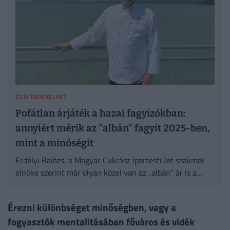
EZ IS ÉRDEKELHET
Pofátlan árjáték a hazai fagyizókban:
annyiért mérik az "albán" fagyit 2025-ben,
mint a minőségit
Erdélyi Balázs, a Magyar Cukrász Ipartestület szakmai
elnöke szerint már olyan közel van az „albán” ár is a
minőségi fagylalt árakhoz, hogy ezek alapján nem lehet
kiszűrni.
Érezni különbséget minőségben, vagy a
fogyasztók mentalitásában főváros és vidék