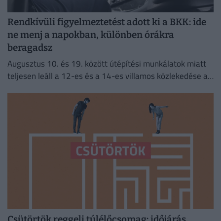
Rendkívüli figyelmeztetést adott ki a BKK: ide
ne menj a napokban, különben órákra
beragadsz
Augusztus 10. és 19. között útépítési munkálatok miatt
teljesen leáll a 12-es és a 14-es villamos közlekedése a
fővárosban.
Csütörtök reggeli túlélőcsomag: időjárás,