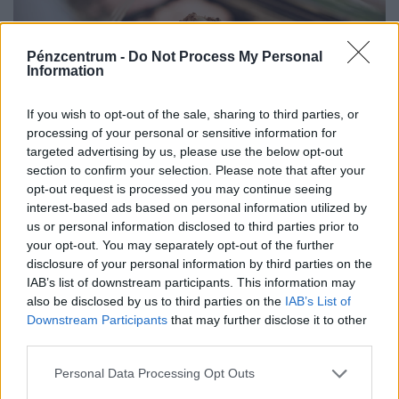
Pénzcentrum -
Do Not Process My Personal
Information
If you wish to opt-out of the sale, sharing to third parties, or
processing of your personal or sensitive information for
targeted advertising by us, please use the below opt-out
section to confirm your selection. Please note that after your
Rengeteg helyen van gond az
opt-out request is processed you may continue seeing
élelmiszerekkel: razziázik a Nébih -
interest-based ads based on personal information utilized by
nem kegyelmeznek a bírságokkal
us or personal information disclosed to third parties prior to
your opt-out. You may separately opt-out of the further
A nyári szezon első heteiben a Nébih szakemberei egy
disclosure of your personal information by third parties on the
Pest vármegyei jégkrém és cukrászati termékeket
IAB’s list of downstream participants. This information may
előállító létesítménnyel szemben eljárást indítottak.
also be disclosed by us to third parties on the
IAB’s List of
Downstream Participants
that may further disclose it to other
third parties.
Personal Data Processing Opt Outs