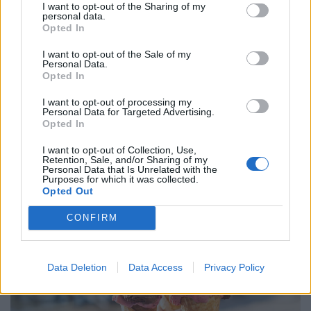
I want to opt-out of the Sharing of my
personal data.
Opted In
I want to opt-out of the Sale of my
Personal Data.
Opted In
Strandbüfékre, fagyizókra, fesztiválokra
I want to opt-out of processing my
Personal Data for Targeted Advertising.
csapott le a fogyasztóvédelem: minden
Opted In
ötödik helyen gond volt a higiéniával
I want to opt-out of Collection, Use,
Az ellenőrzések a nyári szezon legforgalmasabb
Retention, Sale, and/or Sharing of my
Personal Data that Is Unrelated with the
helyszíneire koncentráltak, az ellenőrzött egységek 20
Purposes for which it was collected.
Opted Out
százalékánál higiéniai hiányosságot tapasztaltak.
CONFIRM
Data Deletion
Data Access
Privacy Policy