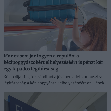
Már ez sem jár ingyen a repülőn: a
kézipoggyászokért elhelyezéséért is pénzt kér
egy fapados légitársaság
Külön díjat fog felszámítani a jövőben a Jetstar ausztrál
légitársaság a kézipoggyászok elhelyezéséért az ülések
feletti tárolókban.