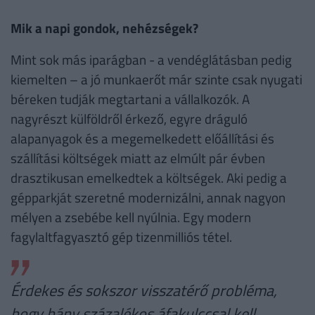
Mik a napi gondok, nehézségek?
Mint sok más iparágban - a vendéglátásban pedig
kiemelten – a jó munkaerőt már szinte csak nyugati
béreken tudják megtartani a vállalkozók. A
nagyrészt külföldről érkező, egyre dráguló
alapanyagok és a megemelkedett előállítási és
szállítási költségek miatt az elmúlt pár évben
drasztikusan emelkedtek a költségek. Aki pedig a
gépparkját szeretné modernizálni, annak nagyon
mélyen a zsebébe kell nyúlnia. Egy modern
fagylaltfagyasztó gép tizenmilliós tétel.
Érdekes és sokszor visszatérő probléma,
hogy hány százalékos áfakulccsal kell