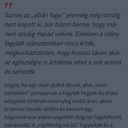
Sajnos az „albán fagyi” jelenség még mindig
nem kopott ki, bár bízom benne, hogy már
nem sokáig marad velünk. Ezekben a silány
fagylalt utánzatokban nincs érték,
megkockáztatnám, hogy hosszú távon akár
az egészségre is ártalmas lehet a sok aroma
és színezék.
Vagyis, ha egy olyan pultot látunk, ahol „neon
színekben” pompáznak a fagylalt hegyek és óriási
adagokat kínálnak viszonylag szolid áron, akkor
érdemes tovább sétálni és keresni egy
hagyományos alapanyagokból dolgozó fagylaltozót,
cukrászdát. A „rajzfilmfigura ízű” fagylaltok és a