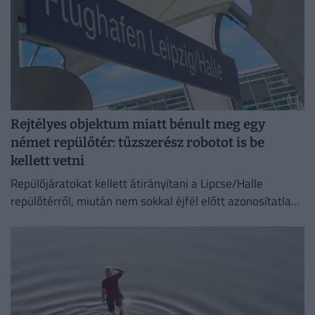
Rejtélyes objektum miatt bénult meg egy
német repülőtér: tűzszerész robotot is be
kellett vetni
Repülőjáratokat kellett átirányítani a Lipcse/Halle
repülőtérről, miután nem sokkal éjfél előtt azonosítatlan
repülő objektumot észleltek a légterében.