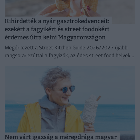
Kihirdették a nyár gasztrokedvenceit:
ezekért a fagyikért és street foodokért
érdemes útra kelni Magyarországon
Megérkezett a Street Kitchen Guide 2026/2027 újabb
rangsora: ezúttal a fagyizók, az édes street food helyek
és a street food kategória legjobbjait választották ki. A...
Nem várt igazság a méregdrága magyar