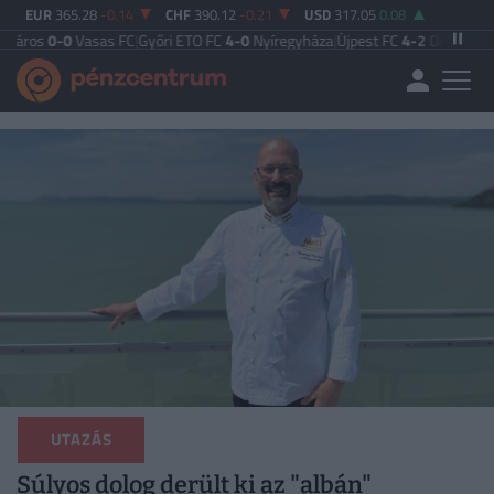
EUR
365.28
-0.14
CHF
390.12
-0.21
USD
317.05
0.08
-0
Vasas FC
|
Győri ETO FC
4-0
Nyíregyháza
|
Újpest FC
4-2
Debreceni VSC
|
Bud
UTAZÁS
Súlyos dolog derült ki az "albán"