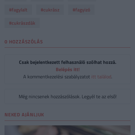
#fagylalt
#cukrász
#fagyizó
#cukrászdák
0 HOZZÁSZÓLÁS
Csak bejelentkezett felhasználó szólhat hozzá.
Belépés itt!
A kommentkezelési szabályzatot
itt találod
.
Még nincsenek hozzászólások. Legyél te az első!
NEKED AJÁNLJUK