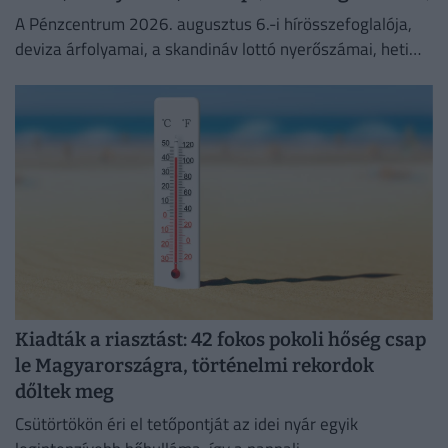
A Pénzcentrum 2026. augusztus 6.-i hírösszefoglalója,
deviza árfolyamai, a skandináv lottó nyerőszámai, heti
akciók és várható időjárás egy helyen!
Kiadták a riasztást: 42 fokos pokoli hőség csap
le Magyarországra, történelmi rekordok
dőltek meg
Csütörtökön éri el tetőpontját az idei nyár egyik