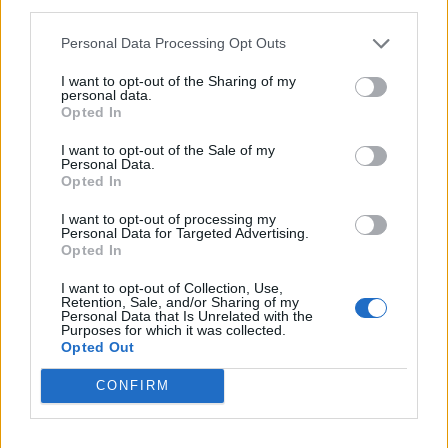
third parties.
Personal Data Processing Opt Outs
I want to opt-out of the Sharing of my
personal data.
Komoly baj is lehet abból, ha az 50 pluszos
Opted In
magyarok lemondanak erről a nyáron:
I want to opt-out of the Sale of my
könnyen rámehet az egészségük is
Personal Data.
Opted In
Azok, akik nem engedhetnek meg maguknak egy hét
pihenést az otthonuktól távol, többen vannak, mint
I want to opt-out of processing my
Personal Data for Targeted Advertising.
gondolnánk.
Opted In
I want to opt-out of Collection, Use,
Retention, Sale, and/or Sharing of my
Personal Data that Is Unrelated with the
Purposes for which it was collected.
Opted Out
CONFIRM