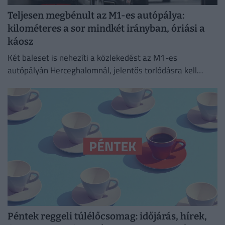
Teljesen megbénult az M1-es autópálya:
kilométeres a sor mindkét irányban, óriási a
káosz
Két baleset is nehezíti a közlekedést az M1-es
autópályán Herceghalomnál, jelentős torlódásra kell
készülni mindkét irányba.
Péntek reggeli túlélőcsomag: időjárás, hírek,