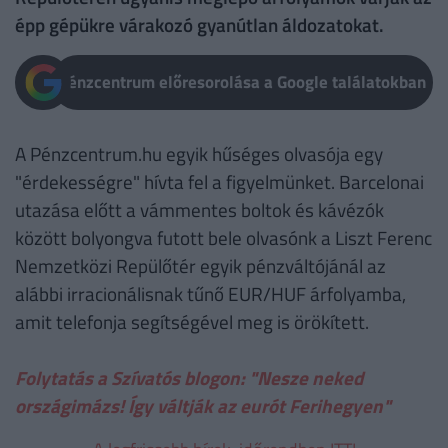
épp gépükre várakozó gyanútlan áldozatokat.
Pénzcentrum előresorolása a Google találatokban
A Pénzcentrum.hu egyik hűséges olvasója egy
"érdekességre" hívta fel a figyelmünket. Barcelonai
utazása előtt a vámmentes boltok és kávézók
között bolyongva futott bele olvasónk a Liszt Ferenc
Nemzetközi Repülőtér egyik pénzváltójánál az
alábbi irracionálisnak tűnő EUR/HUF árfolyamba,
amit telefonja segítségével meg is örökített.
Folytatás a Szívatós blogon: "Nesze neked
országimázs! Így váltják az eurót Ferihegyen"