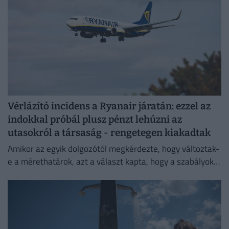
Vérlázító incidens a Ryanair járatán: ezzel az
indokkal próbál plusz pénzt lehúzni az
utasokról a társaság - rengetegen kiakadtak
Amikor az egyik dolgozótól megkérdezte, hogy változtak-
e a mérethatárok, azt a választ kapta, hogy a szabályok
változatlanok, de a betartatásuk szigorúbbá vált.