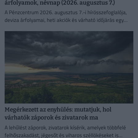
árfolyamok, névnap (2026. augusztus 7.)
A Pénzcentrum 2026. augusztus 7.-i hírösszefoglalója,
deviza árfolyamai, heti akciók és várható időjárás egy
helyen!
Megérkezett az enyhülés: mutatjuk, hol
várhatók záporok és zivatarok ma
A lehűlést záporok, zivatarok kísérik, amelyek többfelé
felhőszakadást, jégesőt és viharos széllökéseket is