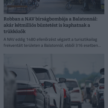
Robban a NAV bírságbombája a Balatonnál:
akár kétmilliós büntetést is kaphatnak a
trükközők
A NAV eddig 1480 ellenőrzést végzett a turisztikailag
frekventált területen a Balatonnál, ebből 316 esetben
tárt fel szabálytalanságot.