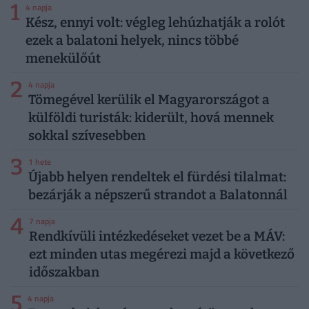
1
4 napja
Kész, ennyi volt: végleg lehúzhatják a rolót
ezek a balatoni helyek, nincs többé
menekülőút
2
4 napja
Tömegével kerülik el Magyarországot a
külföldi turisták: kiderült, hová mennek
sokkal szívesebben
3
1 hete
Újabb helyen rendeltek el fürdési tilalmat:
bezárják a népszerű strandot a Balatonnál
4
7 napja
Rendkívüli intézkedéseket vezet be a MÁV:
ezt minden utas megérezi majd a következő
időszakban
5
4 napja