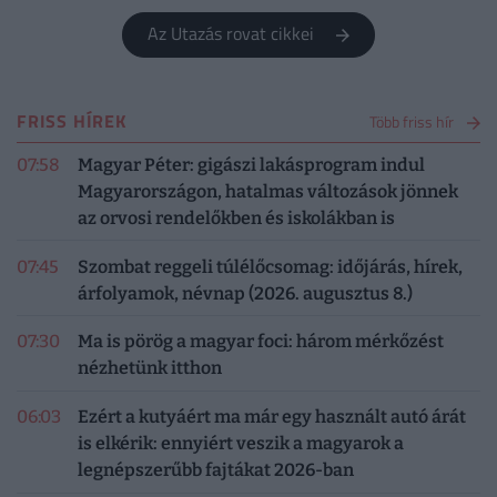
Az Utazás rovat cikkei
FRISS HÍREK
Több friss hír
07:58
Magyar Péter: gigászi lakásprogram indul
Magyarországon, hatalmas változások jönnek
az orvosi rendelőkben és iskolákban is
07:45
Szombat reggeli túlélőcsomag: időjárás, hírek,
árfolyamok, névnap (2026. augusztus 8.)
07:30
Ma is pörög a magyar foci: három mérkőzést
nézhetünk itthon
06:03
Ezért a kutyáért ma már egy használt autó árát
is elkérik: ennyiért veszik a magyarok a
legnépszerűbb fajtákat 2026-ban