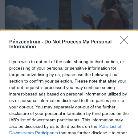
Pénzcentrum -
Do Not Process My Personal
Information
Bejelentette az Országos Tisztifőorvos:
csökkentik a hőségriadót - ekkortól érkezhet
If you wish to opt-out of the sale, sharing to third parties, or
az enyülés
processing of your personal or sensitive information for
A hőség miatt továbbra is fokozott a szabadtéri tüzek
targeted advertising by us, please use the below opt-out
section to confirm your selection. Please note that after your
kialakulásának veszélye.
opt-out request is processed you may continue seeing
interest-based ads based on personal information utilized by
us or personal information disclosed to third parties prior to
your opt-out. You may separately opt-out of the further
disclosure of your personal information by third parties on the
IAB’s list of downstream participants. This information may
also be disclosed by us to third parties on the
IAB’s List of
Downstream Participants
that may further disclose it to other