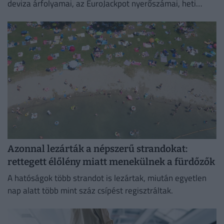
deviza árfolyamai, az EuroJackpot nyerőszámai, heti
akciók és várható időjárás egy helyen!
Azonnal lezárták a népszerű strandokat:
rettegett élőlény miatt menekülnek a fürdőzők
A hatóságok több strandot is lezártak, miután egyetlen
nap alatt több mint száz csípést regisztráltak.