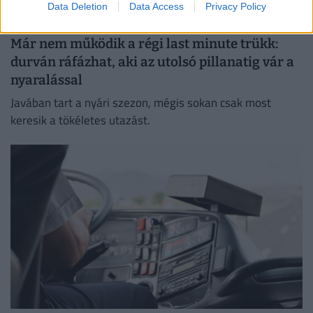
Data Deletion
Data Access
Privacy Policy
Már nem működik a régi last minute trükk:
durván ráfázhat, aki az utolsó pillanatig vár a
nyaralással
Javában tart a nyári szezon, mégis sokan csak most
keresik a tökéletes utazást.