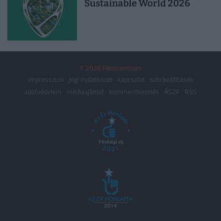
Sustainable World 2026
© 2026 Pénzcentrum
impresszum
jogi nyilatkozat
kapcsolat
süti beállítások
adatvédelem
médiaajánlat
kommentkezelés
ÁSZF
RSS