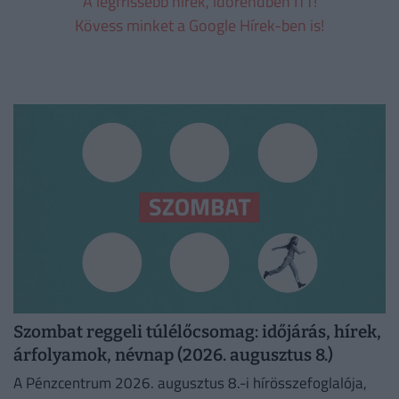
A legfrissebb hírek, időrendben ITT!
Kövess minket a Google Hírek-ben is!
Szombat reggeli túlélőcsomag: időjárás, hírek,
árfolyamok, névnap (2026. augusztus 8.)
A Pénzcentrum 2026. augusztus 8.-i hírösszefoglalója,