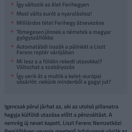
Így változik az élet Ferihegyen
Most válts eurót a nyaraláshoz!
Milliárdos tétel Ferihegy átnevezése
Tömegesen jönnek a németek a magyar
gyógyszállókba
Automatából isszák a pálinkát a Liszt
Ferenc reptér várójában
Mi lesz a a földön rekedt utasokkal?
Változhat a szabályozás
Így verik át a multik a kelet-európai
vásárlót: nekünk mindenből a gagyi jut?
Igencsak pórul járhat az, aki az utolsó pillanatra
hagyja külföldi utazása előtt a pénzváltást. A
nemrég új nevet kapott, Liszt Ferenc Nemzetközi
Repülőtéren ugyanis meglepő árfolyamok várják az