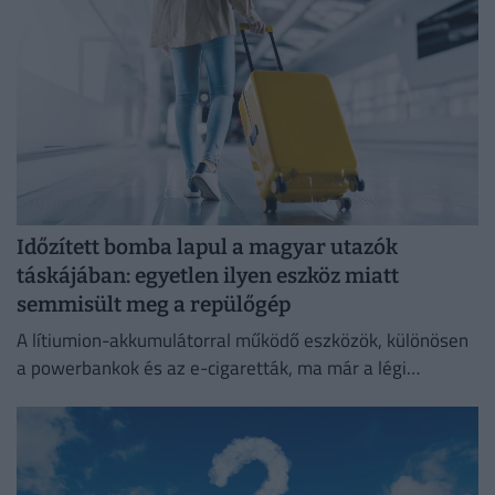
Időzített bomba lapul a magyar utazók
táskájában: egyetlen ilyen eszköz miatt
semmisült meg a repülőgép
A lítiumion-akkumulátorral működő eszközök, különösen
a powerbankok és az e-cigaretták, ma már a légi
közlekedés egyik legnagyobb biztonsági kockázatát
jelentik.