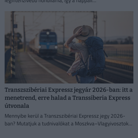
legintenzívebb hőhulláma, így a nappali
csúcshőmérséklet akár a 42 Celsius-fokot is elérheti.
Transzszibériai Expressz jegyár 2026-ban: itt a
menetrend, erre halad a Transsiberia Express
útvonala
Mennyibe kerül a Transzszibériai Expressz jegy 2026-
ban? Mutatjuk a tudnivalókat a Moszkva–Vlagyivosztok
útvonalról, árakról és vásárlási lehetőségekről.