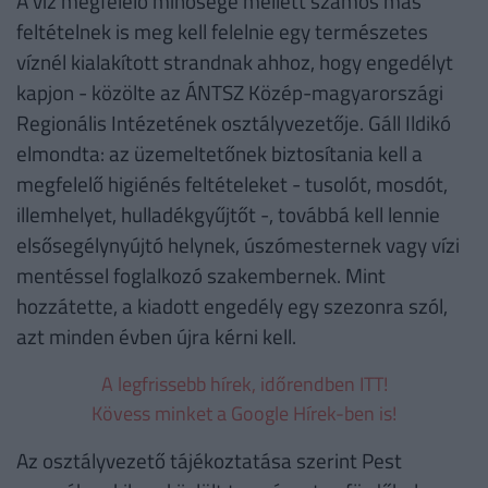
A víz megfelelő minősége mellett számos más
feltételnek is meg kell felelnie egy természetes
víznél kialakított strandnak ahhoz, hogy engedélyt
kapjon - közölte az ÁNTSZ Közép-magyarországi
Regionális Intézetének osztályvezetője. Gáll Ildikó
elmondta: az üzemeltetőnek biztosítania kell a
megfelelő higiénés feltételeket - tusolót, mosdót,
illemhelyet, hulladékgyűjtőt -, továbbá kell lennie
elsősegélynyújtó helynek, úszómesternek vagy vízi
mentéssel foglalkozó szakembernek. Mint
hozzátette, a kiadott engedély egy szezonra szól,
azt minden évben újra kérni kell.
A legfrissebb hírek, időrendben ITT!
Kövess minket a Google Hírek-ben is!
Az osztályvezető tájékoztatása szerint Pest