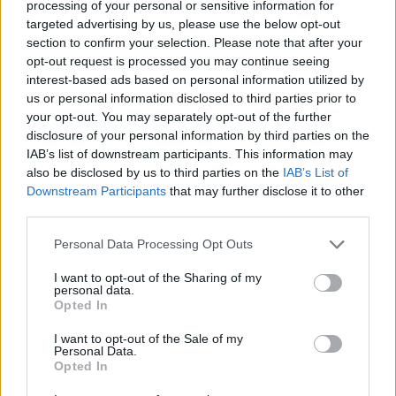
processing of your personal or sensitive information for
A rendkívül alacsony dunai vízállás miatt gyakorlatilag
targeted advertising by us, please use the below opt-out
section to confirm your selection. Please note that after your
leállt az áruszállító hajózás Ausztriában.
opt-out request is processed you may continue seeing
interest-based ads based on personal information utilized by
us or personal information disclosed to third parties prior to
your opt-out. You may separately opt-out of the further
disclosure of your personal information by third parties on the
IAB’s list of downstream participants. This information may
also be disclosed by us to third parties on the
IAB’s List of
Downstream Participants
that may further disclose it to other
third parties.
Personal Data Processing Opt Outs
I want to opt-out of the Sharing of my
personal data.
Hivatalos bejelentés: vadiúj Duna-híd épül
Opted In
Budapesten, heteken belül indulhat a
I want to opt-out of the Sale of my
beruházás
Personal Data.
Opted In
Újabb fontos mérföldkőhöz érkezett az Óbudai-szigetre