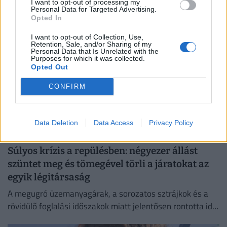
tervezett gyalogoshíd projektje.
I want to opt-out of processing my
Personal Data for Targeted Advertising.
Opted In
I want to opt-out of Collection, Use,
Retention, Sale, and/or Sharing of my
Personal Data that Is Unrelated with the
Purposes for which it was collected.
Opted Out
CONFIRM
Data Deletion
Data Access
Privacy Policy
Súlyos krízis a repülésben: négyezer állást
szüntet meg és tömegével törli a járatokat az
egyik légitársaság
A megugró üzemanyagárak, a sorozatos sztrájkok és a
rövidülő foglalási időszakok miatt jelentősen rontotta idei
profitkilátásait a Lufthansa.