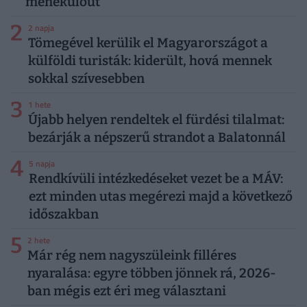
menekülőút
2
2 napja
Tömegével kerülik el Magyarországot a
külföldi turisták: kiderült, hová mennek
sokkal szívesebben
3
1 hete
Újabb helyen rendeltek el fürdési tilalmat:
bezárják a népszerű strandot a Balatonnál
4
5 napja
Rendkívüli intézkedéseket vezet be a MÁV:
ezt minden utas megérezi majd a következő
időszakban
5
2 hete
Már rég nem nagyszüleink filléres
nyaralása: egyre többen jönnek rá, 2026-
ban mégis ezt éri meg választani