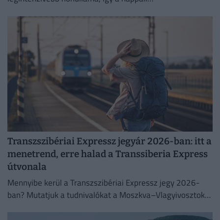
csúcshőmérséklet akár a 42 Celsius-fokot is elérheti.
Transzszibériai Expressz jegyár 2026-ban: itt a
menetrend, erre halad a Transsiberia Express
útvonala
Mennyibe kerül a Transzszibériai Expressz jegy 2026-
ban? Mutatjuk a tudnivalókat a Moszkva–Vlagyivosztok
útvonalról, árakról és vásárlási lehetőségekről.