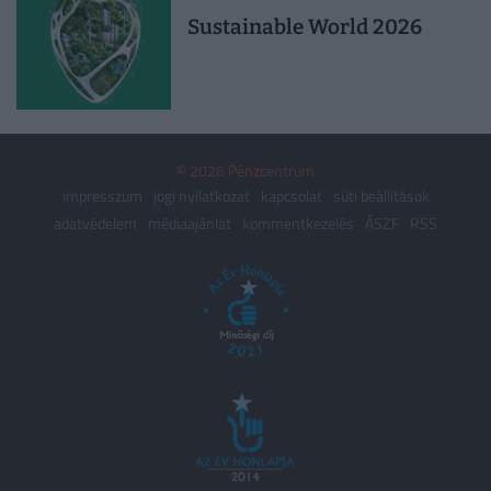
Sustainable World 2026
© 2026 Pénzcentrum
impresszum
jogi nyilatkozat
kapcsolat
süti beállítások
adatvédelem
médiaajánlat
kommentkezelés
ÁSZF
RSS