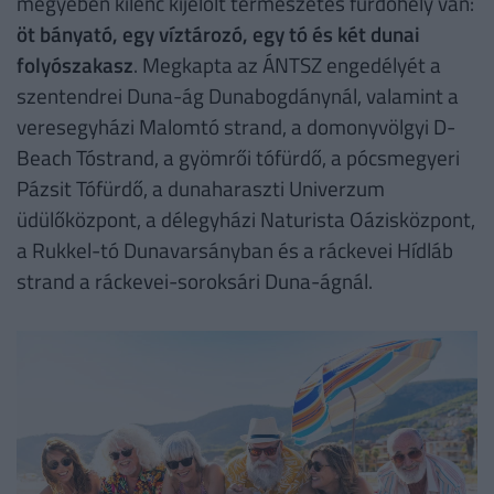
megyében kilenc kijelölt természetes fürdőhely van:
öt bányató, egy víztározó, egy tó és két dunai
folyószakasz
. Megkapta az ÁNTSZ engedélyét a
szentendrei Duna-ág Dunabogdánynál, valamint a
veresegyházi Malomtó strand, a domonyvölgyi D-
Beach Tóstrand, a gyömrői tófürdő, a pócsmegyeri
Pázsit Tófürdő, a dunaharaszti Univerzum
üdülőközpont, a délegyházi Naturista Oázisközpont,
a Rukkel-tó Dunavarsányban és a ráckevei Hídláb
strand a ráckevei-soroksári Duna-ágnál.