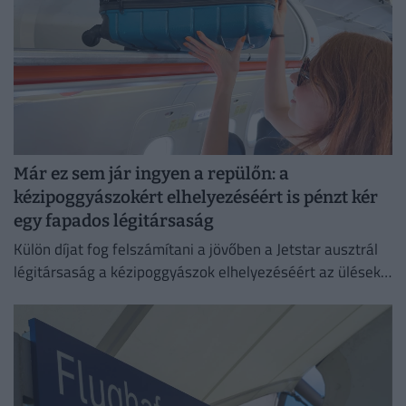
Már ez sem jár ingyen a repülőn: a
kézipoggyászokért elhelyezéséért is pénzt kér
egy fapados légitársaság
Külön díjat fog felszámítani a jövőben a Jetstar ausztrál
légitársaság a kézipoggyászok elhelyezéséért az ülések
feletti tárolókban.