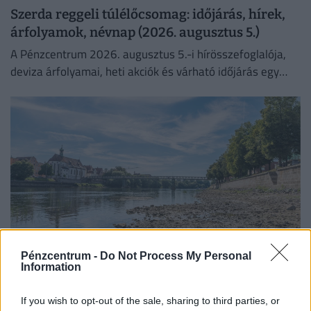
Szerda reggeli túlélőcsomag: időjárás, hírek,
árfolyamok, névnap (2026. augusztus 5.)
A Pénzcentrum 2026. augusztus 5.-i hírösszefoglalója,
deviza árfolyamai, heti akciók és várható időjárás egy
helyen!
Pénzcentrum -
Do Not Process My Personal
Information
Most érkezett: Ausztriában is komoly
problémákat okoz a Duna alacsony víszintje,
If you wish to opt-out of the sale, sharing to third parties, or
súlyos korlátozásokat vezetnek be