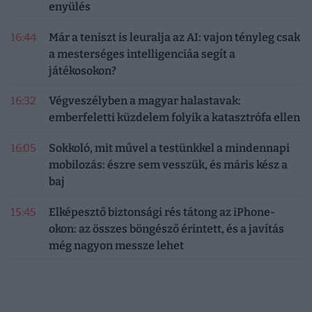
enyülés
16:44
Már a teniszt is leuralja az AI: vajon tényleg csak
a mesterséges intelligenciáa segít a
játékosokon?
16:32
Végveszélyben a magyar halastavak:
emberfeletti küzdelem folyik a katasztrófa ellen
16:05
Sokkoló, mit művel a testünkkel a mindennapi
mobilozás: észre sem vesszük, és máris kész a
baj
15:45
Elképesztő biztonsági rés tátong az iPhone-
okon: az összes böngésző érintett, és a javítás
még nagyon messze lehet