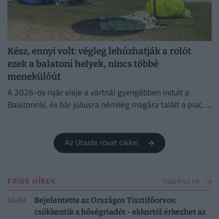
Kész, ennyi volt: végleg lehúzhatják a rolót
ezek a balatoni helyek, nincs többé
menekülőút
A 2026-os nyár eleje a vártnál gyengébben indult a
Balatonnál, és bár júliusra némileg magára talált a piac, a
turisztikai szektor komoly szerkezeti átalakuláson megy...
Az Utazás rovat cikkei
FRISS HÍREK
Több friss hír
16:49
Bejelentette az Országos Tisztifőorvos:
csökkentik a hőségriadót - ekkortól érkezhet az