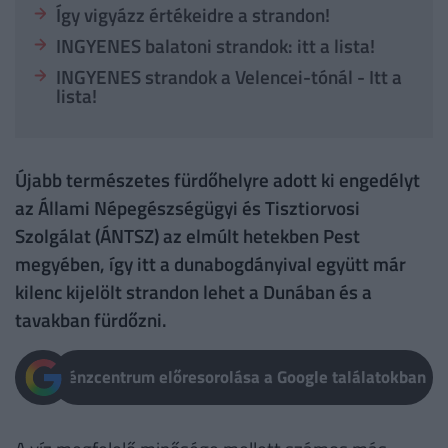
Így vigyázz értékeidre a strandon!
INGYENES balatoni strandok: itt a lista!
INGYENES strandok a Velencei-tónál - Itt a
lista!
Újabb természetes fürdőhelyre adott ki engedélyt
az Állami Népegészségügyi és Tisztiorvosi
Szolgálat (ÁNTSZ) az elmúlt hetekben Pest
megyében, így itt a dunabogdányival együtt már
kilenc kijelölt strandon lehet a Dunában és a
tavakban fürdőzni.
Pénzcentrum előresorolása a Google találatokban