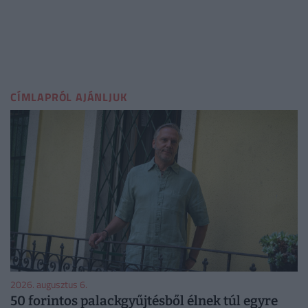
CÍMLAPRÓL AJÁNLJUK
2026. augusztus 6.
50 forintos palackgyűjtésből élnek túl egyre