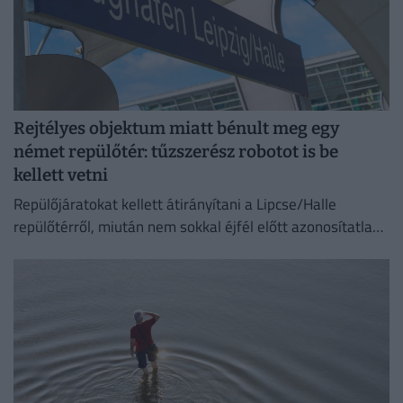
Rejtélyes objektum miatt bénult meg egy
német repülőtér: tűzszerész robotot is be
kellett vetni
Repülőjáratokat kellett átirányítani a Lipcse/Halle
repülőtérről, miután nem sokkal éjfél előtt azonosítatlan
repülő objektumot észleltek a légterében.