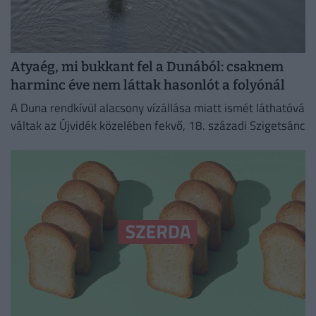
Atyaég, mi bukkant fel a Dunából: csaknem
harminc éve nem láttak hasonlót a folyónál
A Duna rendkívül alacsony vízállása miatt ismét láthatóvá
váltak az Újvidék közelében fekvő, 18. századi Szigetsánc