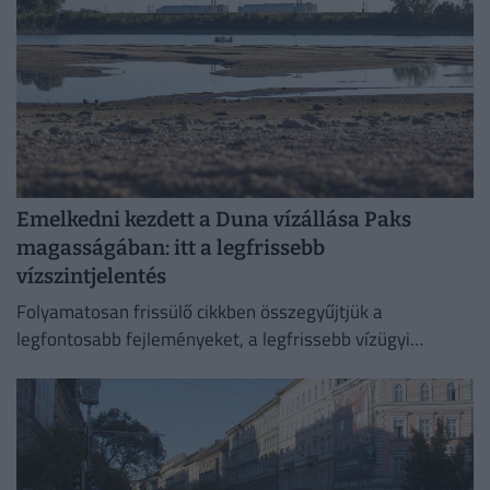
Emelkedni kezdett a Duna vízállása Paks
magasságában: itt a legfrissebb
vízszintjelentés
Folyamatosan frissülő cikkben összegyűjtjük a
legfontosabb fejleményeket, a legfrissebb vízügyi
adatokat és az előrejelzéseket.