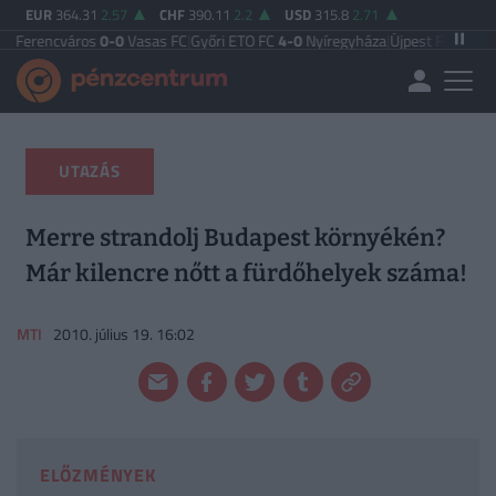
EUR
364.31
2.57
CHF
390.11
2.2
USD
315.8
2.71
város
0-0
Vasas FC
|
Győri ETO FC
4-0
Nyíregyháza
|
Újpest FC
4-2
Debreceni 
UTAZÁS
Merre strandolj Budapest környékén?
Már kilencre nőtt a fürdőhelyek száma!
MTI
2010. július 19. 16:02
ELŐZMÉNYEK