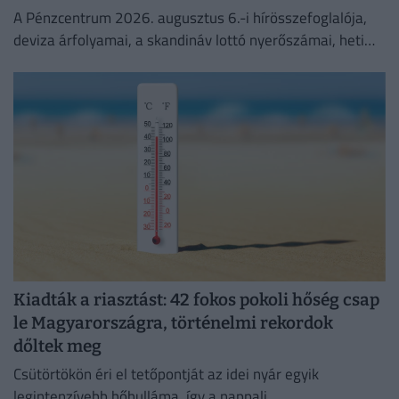
A Pénzcentrum 2026. augusztus 6.-i hírösszefoglalója,
deviza árfolyamai, a skandináv lottó nyerőszámai, heti
akciók és várható időjárás egy helyen!
Kiadták a riasztást: 42 fokos pokoli hőség csap
le Magyarországra, történelmi rekordok
dőltek meg
Csütörtökön éri el tetőpontját az idei nyár egyik
legintenzívebb hőhulláma, így a nappali