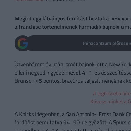
Megint egy látványos fordítást hoztak a new yor
a franchise történelmének harmadik bajnoki címé
Pénzcentrum előresoro
Ötvenhárom év után ismét bajnok lett a New York 
elleni negyedik győzelmével, 4–1-es összesítéss
Brunson 45 pontos, bravúros teljesítményének k
A legfrissebb hír
Kövess minket a G
A Knicks idegenben, a San Antonio-i Frost Bank Ce
fordítást bemutatva 94–90-re győzött. A Spurs ez
negyedben 23–13-ra vezetett, a második negyed k