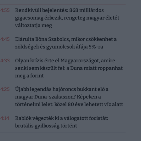
14:55
Rendkívüli bejelentés: 868 milliárdos
gigacsomag érkezik, rengeteg magyar életét
változtatja meg
14:45
Elárulta Bóna Szabolcs, mikor csökkenhet a
zöldségek és gyümölcsök áfája 5%-ra
14:33
Olyan krízis érte el Magyarországot, amire
senki sem készült fel: a Duna miatt roppanhat
meg a forint
14:25
Újabb legendás hajóroncs bukkant elő a
magyar Duna-szakaszon? Képeken a
történelmi lelet: közel 80 éve lehetett víz alatt
14:14
Rablók végezték ki a válogatott focistát:
brutális gyilkosság történt