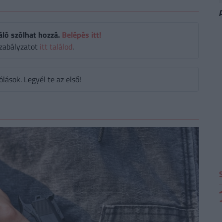
áló szólhat hozzá.
Belépés itt!
zabályzatot
itt találod
.
ások. Legyél te az első!