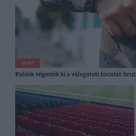
SPORT
Rablók végezték ki a válogatott focistát: brut