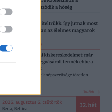
munkahelyeken: erre kötelezhetik a
dolgozókat, ha elhúzódik a hőség
026. augusztus 5.
Működik a legális hiteltrükk: így jutnak most
milliókhoz olcsóbban az élelmes magyarok
ERRŐL NE MARADJ LE!
Letarolták az európai kiskereskedelmet: már
minden második megvásárolt termék ebbe a
kategóriába tartozik
A saját márkás termékek népszerűsége töretlen.
NAPTÁR
Tovább
2026. augusztus 6. csütörtök
32. hét
Berta, Bettina