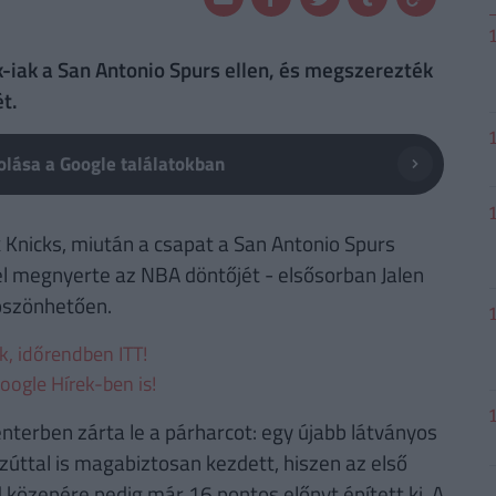
k-iak a San Antonio Spurs ellen, és megszerezték
t.
lása a Google találatokban
Knicks, miután a csapat a San Antonio Spurs
el megnyerte az NBA döntőjét - elsősorban Jalen
öszönhetően.
ek, időrendben ITT!
oogle Hírek-ben is!
nterben zárta le a párharcot: egy újabb látványos
úttal is magabiztosan kezdett, hiszen az első
özepére pedig már 16 pontos előnyt épített ki. A