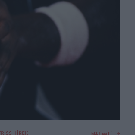
FRISS HÍREK
Több friss hír