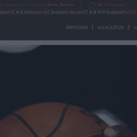
6. augusztus 6. csütörtök
Berta, Bettina
40 °C
Budapest
C
4-2
Debreceni VSC
|
Budapest Honvéd FC
3-3
MTK Budapest
UEFA EURÓPA 
ÁRFOLYAM
KALKULÁTOR
H