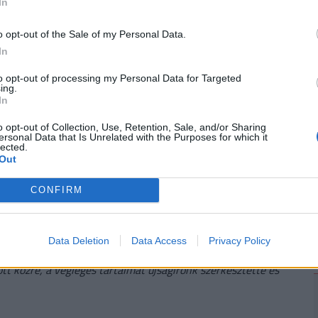
In
o opt-out of the Sale of my Personal Data.
ét produkálta, a negyedik mérkőzést például
2
In
evíziós közvetítésen keresztül. A szombati
to opt-out of processing my Personal Data for Targeted
nről kísérte figyelemmel. A Knicks az 1973-as
ing.
énete harmadik NBA-címét ünnepelhette, amelyet
In
 mérkőzésén jelentős hátrányból fordítva
o opt-out of Collection, Use, Retention, Sale, and/or Sharing
ersonal Data that Is Unrelated with the Purposes for which it
lected.
Out
CONFIRM
#győzelem
#kosárlabda
#NBA
Data Deletion
Data Access
Privacy Policy
t közre, a végleges tartalmat újságírónk szerkesztette és