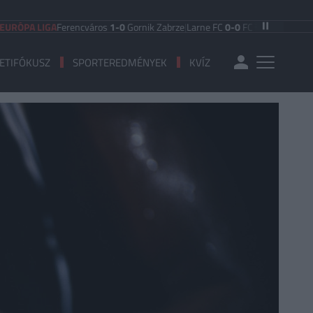
LIGA
Ferencváros
1-0
Gornik Zabrze
|
Larne FC
0-0
FC Iberia 1999
|
Shamrock 
ETIFÓKUSZ
SPORTEREDMÉNYEK
KVÍZ