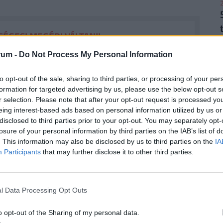
2
ÉGES! MEGÉRI VÁLTANI!
rum -
Do Not Process My Personal Information
gyenes számlavezetés. A
Pénzcentrum
2
n konstrukciót is találhatunk, amelyek esetében
to opt-out of the sale, sharing to third parties, or processing of your per
enesek
lehetnek. Nemrég három pénzintézet is
formation for targeted advertising by us, please use the below opt-out s
, a Raiffeisen Bank, valamint az UniCredit Bank
r selection. Please note that after your opt-out request is processed y
yfelek
. Nézz szét a friss számlacsomagok között,
eing interest-based ads based on personal information utilized by us or
. (x)
disclosed to third parties prior to your opt-out. You may separately opt-
losure of your personal information by third parties on the IAB’s list of
2
. This information may also be disclosed by us to third parties on the
IA
Participants
that may further disclose it to other third parties.
a életben a csapatát, negyvenedik pontját egy
icks zsinórban elért tizedik pontját jelentette,
z együttesének. A Spurs játéka az utolsó
l Data Processing Opt Outs
2
fordítani az összecsapást. Bár a texasi gárda a
o opt-out of the Sharing of my personal data.
y birtokában volt, egyszer sem tudta megtartani