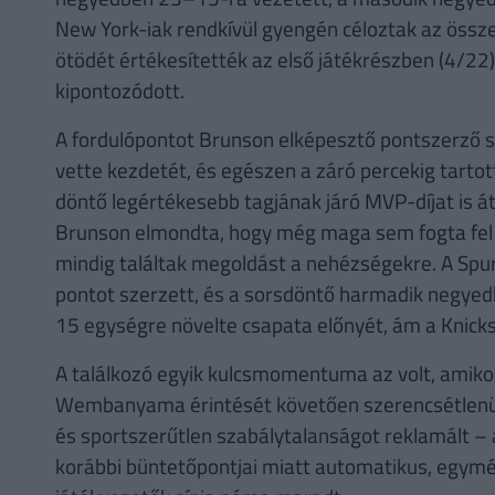
New York-iak rendkívül gyengén céloztak az össze
ötödét értékesítették az első játékrészben (4/22
kipontozódott.
A fordulópontot Brunson elképesztő pontszerző 
vette kezdetét, és egészen a záró percekig tartot
döntő legértékesebb tagjának járó MVP-díjat is 
Brunson elmondta, hogy még maga sem fogta fel a
mindig találtak megoldást a nehézségekre. A Spur
pontot szerzett, és a sorsdöntő harmadik negyedb
15 egységre növelte csapata előnyét, ám a Knicksn
A találkozó egyik kulcsmomentuma az volt, amiko
Wembanyama érintését követően szerencsétlenül é
és sportszerűtlen szabálytalanságot reklamált
korábbi büntetőpontjai miatt automatikus, egymér