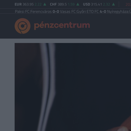
EUR
363.95
2.22
CHF
389.5
1.59
USD
315.41
2.32
202
Paksi FC
|
Ferencváros
0-0
Vasas FC
|
Győri ETO FC
4-0
Nyíregyháza
|
Újpest F