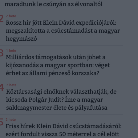
maradtunk le csúnyán az élvonaltól
2
2 hete
Rossz hír jött Klein Dávid expedíciójáról:
megszakította a csúcstámadást a magyar
hegymászó
3
1 hete
Milliárdos támogatások után jöhet a
kijózanodás a magyar sportban: véget
érhet az állami pénzeső korszaka?
4
2 hete
Köztársasági elnöknek választhatják, de
kicsoda Polgár Judit? Íme a magyar
sakknagymester élete és pályafutása
5
2 hete
Friss hírek Klein Dávid csúcstámadásáról:
ezért fordult vissza 50 méterrel a cél előtt