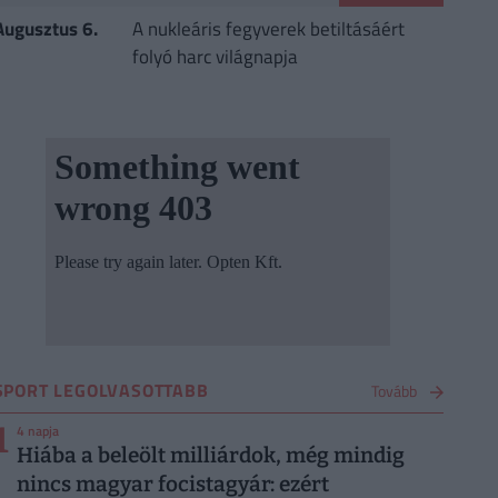
Augusztus 6.
A nukleáris fegyverek betiltásáért
folyó harc világnapja
SPORT LEGOLVASOTTABB
Tovább
1
4 napja
Hiába a beleölt milliárdok, még mindig
nincs magyar focistagyár: ezért