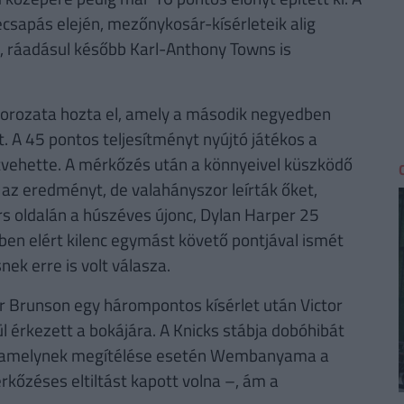
csapás elején, mezőnykosár-kísérleteik alig
), ráadásul később Karl-Anthony Towns is
sorozata hozta el, amely a második negyedben
t. A 45 pontos teljesítményt nyújtó játékos a
átvehette. A mérkőzés után a könnyeivel küszködő
z eredményt, de valahányszor leírták őket,
s oldalán a húszéves újonc, Dylan Harper 25
en elért kilenc egymást követő pontjával ismét
ek erre is volt válasza.
r Brunson egy hárompontos kísérlet után Victor
rkezett a bokájára. A Knicks stábja dobóhibát
 – amelynek megítélése esetén Wembanyama a
kőzéses eltiltást kapott volna –, ám a