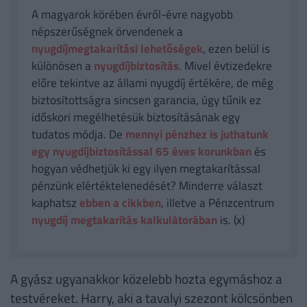
A magyarok körében évről-évre nagyobb
népszerűségnek örvendenek a
nyugdíjmegtakarítási lehetőségek
, ezen belül is
különösen a
nyugdíjbiztosítás
. Mivel évtizedekre
előre tekintve az állami nyugdíj értékére, de még
biztosítottságra sincsen garancia, úgy tűnik ez
időskori megélhetésük biztosításának egy
tudatos módja. De
mennyi pénzhez is juthatunk
egy nyugdíjbiztosítással 65 éves korunkban
és
hogyan védhetjük ki egy ilyen megtakarítással
pénzünk elértéktelenedését? Minderre választ
kaphatsz
ebben a cikkben
, illetve a Pénzcentrum
nyugdíj megtakarítás kalkulátorában
is. (x)
A gyász ugyanakkor közelebb hozta egymáshoz a
testvéreket. Harry, aki a tavalyi szezont kölcsönben