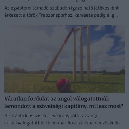
Az egyiptomi támadó szabadon igazolható játékosként
érkezett a török Trabzonsporhoz, keresete pedig alig
marad el attól, amit a Vörösöknél kapott évente.
Váratlan fordulat az angol válogatottnál:
lemondott a szövetségi kapitány, mi lesz most?
A korábbi klasszis két éve irányította az angol
krikettválogatottat, télen már Ausztráliában edzősködik.