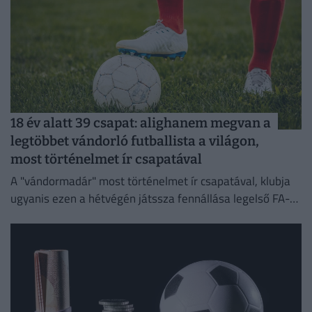
18 év alatt 39 csapat: alighanem megvan a
legtöbbet vándorló futballista a világon,
most történelmet ír csapatával
A "vándormadár" most történelmet ír csapatával, klubja
ugyanis ezen a hétvégén játssza fennállása legelső FA-
kupa-mérkőzését.