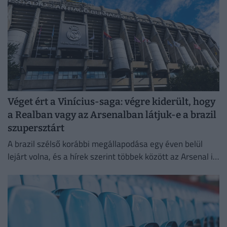
Véget ért a Vinícius-saga: végre kiderült, hogy
a Realban vagy az Arsenalban látjuk-e a brazil
szupersztárt
A brazil szélső korábbi megállapodása egy éven belül
lejárt volna, és a hírek szerint többek között az Arsenal is
komolyan érdeklődött iránta.