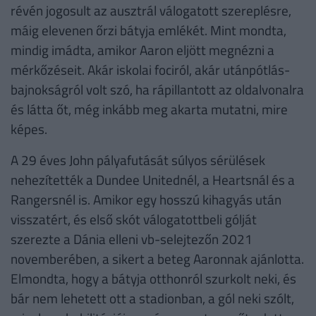
révén jogosult az ausztrál válogatott szereplésre,
máig elevenen őrzi bátyja emlékét. Mint mondta,
mindig imádta, amikor Aaron eljött megnézni a
mérkőzéseit. Akár iskolai fociról, akár utánpótlás-
bajnokságról volt szó, ha rápillantott az oldalvonalra
és látta őt, még inkább meg akarta mutatni, mire
képes.
A 29 éves John pályafutását súlyos sérülések
nehezítették a Dundee Unitednél, a Heartsnál és a
Rangersnél is. Amikor egy hosszú kihagyás után
visszatért, és első skót válogatottbeli gólját
szerezte a Dánia elleni vb-selejtezőn 2021
novemberében, a sikert a beteg Aaronnak ajánlotta.
Elmondta, hogy a bátyja otthonról szurkolt neki, és
bár nem lehetett ott a stadionban, a gól neki szólt,