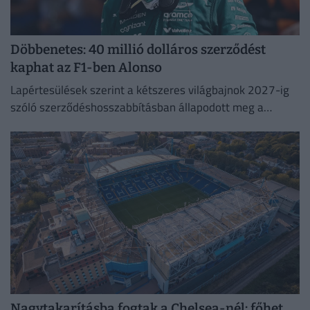
Döbbenetes: 40 millió dolláros szerződést
kaphat az F1-ben Alonso
Lapértesülések szerint a kétszeres világbajnok 2027-ig
szóló szerződéshosszabbításban állapodott meg a
silverstone-i csapattal.
Nagytakarításba fogtak a Chelsea-nél: főhet