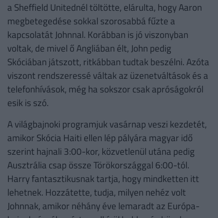
a Sheffield Unitednél töltötte, elárulta, hogy Aaron
megbetegedése sokkal szorosabbá fűzte a
kapcsolatát Johnnal. Korábban is jó viszonyban
voltak, de mivel ő Angliában élt, John pedig
Skóciában játszott, ritkábban tudtak beszélni. Azóta
viszont rendszeressé váltak az üzenetváltások és a
telefonhívások, még ha sokszor csak apróságokról
esik is szó.
A világbajnoki programjuk vasárnap veszi kezdetét,
amikor Skócia Haiti ellen lép pályára magyar idő
szerint hajnali 3:00-kor, közvetlenül utána pedig
Ausztrália csap össze Törökországgal 6:00-tól.
Harry fantasztikusnak tartja, hogy mindketten itt
lehetnek. Hozzátette, tudja, milyen nehéz volt
Johnnak, amikor néhány éve lemaradt az Európa-