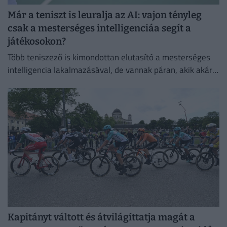
Már a teniszt is leuralja az AI: vajon tényleg
csak a mesterséges intelligenciáa segít a
játékosokon?
Több teniszező is kimondottan elutasító a mesterséges
intelligencia lakalmazásával, de vannak páran, akik akár a
mindennapi életben is használják
Kapitányt váltott és átvilágíttatja magát a