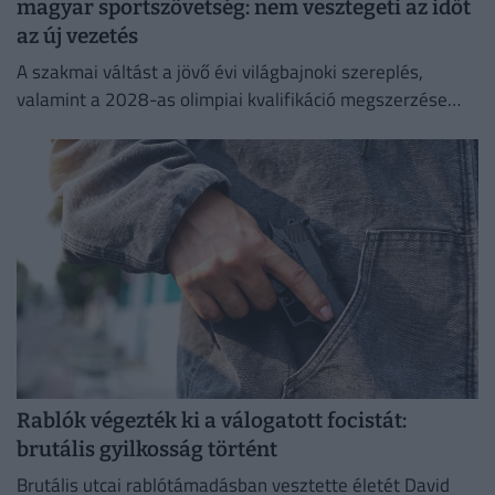
magyar sportszövetség: nem vesztegeti az időt
az új vezetés
A szakmai váltást a jövő évi világbajnoki szereplés,
valamint a 2028-as olimpiai kvalifikáció megszerzése
indokolja, miután a korábbi szakvezető, Dér Zsolt mindkét
posztjáról távozott.
Rablók végezték ki a válogatott focistát:
brutális gyilkosság történt
Brutális utcai rablótámadásban vesztette életét David