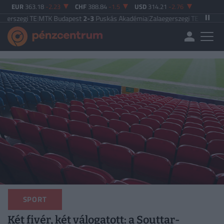
EUR
363.18
-2.23
CHF
388.84
-1.5
USD
314.21
-2.76
MTK Budapest
2-3
Puskás Akadémia
|
Zalaegerszegi TE
5-2
Paksi FC
|
Ferenc
SPORT
Két fivér, két válogatott: a Souttar-