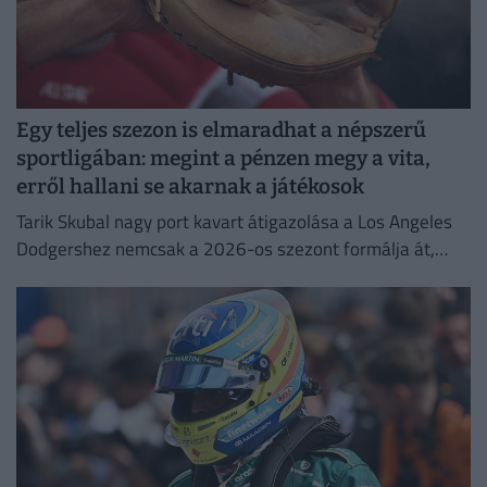
Egy teljes szezon is elmaradhat a népszerű
sportligában: megint a pénzen megy a vita,
erről hallani se akarnak a játékosok
Tarik Skubal nagy port kavart átigazolása a Los Angeles
Dodgershez nemcsak a 2026-os szezont formálja át,
hanem a liga jövőjét is alapjaiban rengetheti meg.