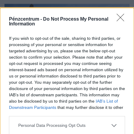
Pénzcentrum -
Do Not Process My Personal
Information
If you wish to opt-out of the sale, sharing to third parties, or
processing of your personal or sensitive information for
targeted advertising by us, please use the below opt-out
section to confirm your selection. Please note that after your
opt-out request is processed you may continue seeing
interest-based ads based on personal information utilized by
us or personal information disclosed to third parties prior to
Megállíthatatlanok a magyarok Párizsban:
your opt-out. You may separately opt-out of the further
éremesővel zárták a kontinensviadalt
disclosure of your personal information by third parties on the
IAB’s list of downstream participants. This information may
A magyar csapat bronzérmet nyert szombaton a nyíltvízi
also be disclosed by us to third parties on the
IAB’s List of
úszók váltóversenyében a párizsi Európa-bajnokságon.
Downstream Participants
that may further disclose it to other
third parties.
Personal Data Processing Opt Outs