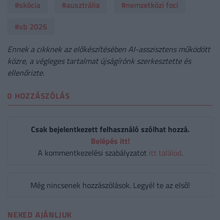
#skócia
#ausztrália
#nemzetközi foci
#vb 2026
Ennek a cikknek az előkészítésében AI-asszisztens működött
közre, a végleges tartalmat újságírónk szerkesztette és
ellenőrizte.
0 HOZZÁSZÓLÁS
Csak bejelentkezett felhasználó szólhat hozzá.
Belépés itt!
A kommentkezelési szabályzatot
itt találod
.
Még nincsenek hozzászólások. Legyél te az első!
NEKED AJÁNLJUK