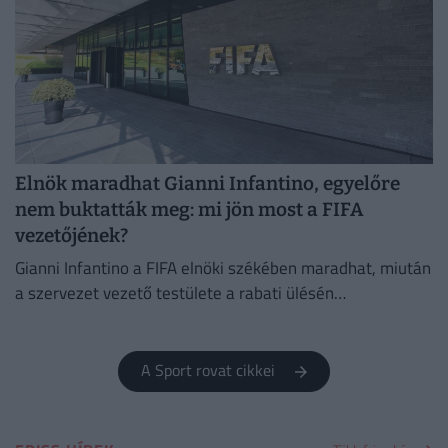
Elnök maradhat Gianni Infantino, egyelőre
nem buktatták meg: mi jön most a FIFA
vezetőjének?
Gianni Infantino a FIFA elnöki székében maradhat, miután
a szervezet vezető testülete a rabati ülésén
megerősítette a támogatását.
A Sport rovat cikkei