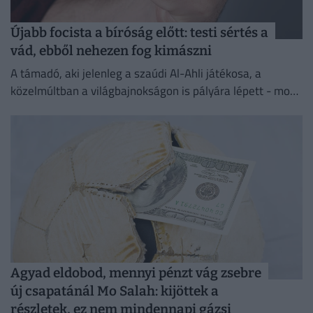
Újabb focista a bíróság előtt: testi sértés a
vád, ebből nehezen fog kimászni
A támadó, aki jelenleg a szaúdi Al-Ahli játékosa, a
közelmúltban a világbajnokságon is pályára lépett - most
testi sértés miatt kell majd felelnie a törvény...
Agyad eldobod, mennyi pénzt vág zsebre
új csapatánál Mo Salah: kijöttek a
részletek, ez nem mindennapi gázsi