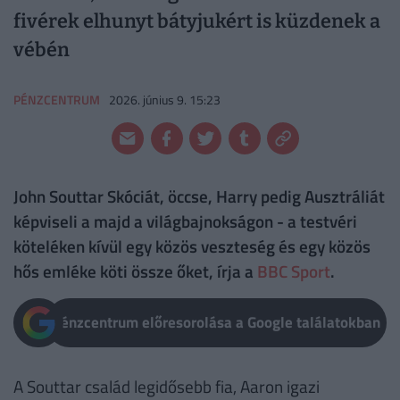
fivérek elhunyt bátyjukért is küzdenek a
vébén
PÉNZCENTRUM
2026. június 9. 15:23
John Souttar Skóciát, öccse, Harry pedig Ausztráliát
képviseli a majd a világbajnokságon - a testvéri
köteléken kívül egy közös veszteség és egy közös
hős emléke köti össze őket, írja a
BBC Sport
.
Pénzcentrum előresorolása a Google találatokban
A Souttar család legidősebb fia, Aaron igazi