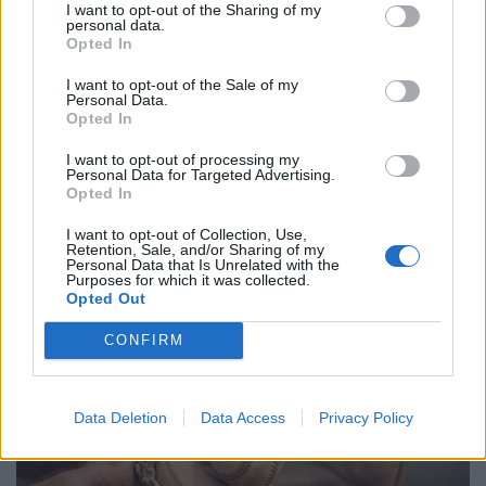
I want to opt-out of the Sharing of my
personal data.
Opted In
I want to opt-out of the Sale of my
Personal Data.
Opted In
I want to opt-out of processing my
Personal Data for Targeted Advertising.
Opted In
Megcsinálták a magyar öttusázók: elképesztő
I want to opt-out of Collection, Use,
izgalmak után lettek Európa-bajnokok
Retention, Sale, and/or Sharing of my
Personal Data that Is Unrelated with the
Aranyérmet nyert a Guzi Blanka, Bauer Blanka, Erdős Rita
Purposes for which it was collected.
összeállítású magyar csapat az isztambuli öttusa
Opted Out
Európa-bajnokság női versenyében.
CONFIRM
Data Deletion
Data Access
Privacy Policy