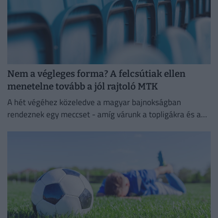
Nem a végleges forma? A felcsútiak ellen
menetelne tovább a jól rajtoló MTK
A hét végéhez közeledve a magyar bajnokságban
rendeznek egy meccset - amíg várunk a topligákra és a
többi hétvégi meccsre.