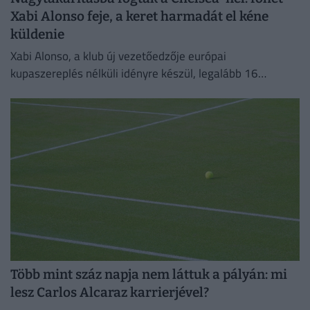
Xabi Alonso feje, a keret harmadát el kéne
küldenie
Xabi Alonso, a klub új vezetőedzője európai
kupaszereplés nélküli idényre készül, legalább 16
játékostól szeretne megválni.
Több mint száz napja nem láttuk a pályán: mi
lesz Carlos Alcaraz karrierjével?