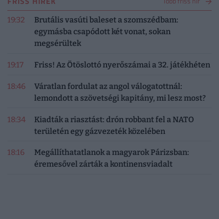
FRISS HÍREK
Több friss hír
19:32
Brutális vasúti baleset a szomszédbam:
egymásba csapódott két vonat, sokan
megsérültek
19:17
Friss! Az Ötöslottó nyerőszámai a 32. játékhéten
18:46
Váratlan fordulat az angol válogatottnál:
lemondott a szövetségi kapitány, mi lesz most?
18:34
Kiadták a riasztást: drón robbant fel a NATO
területén egy gázvezeték közelében
18:16
Megállíthatatlanok a magyarok Párizsban:
éremesővel zárták a kontinensviadalt