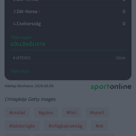
3.
Dél-Korea
▲
0
4.
Csehország
0
Több csapat
GÓLLÖVŐLISTA
# JÁTÉKOS
Gólok
Teljes lista
Adatlap létrehozva: 2026.06.09.
Címlapkép: Getty Images
#család
#gyász
#foci
#sport
#labdarúgás
#világbajnokság
#vb