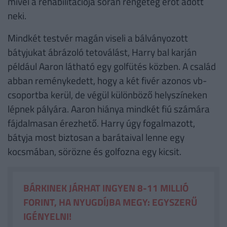
mivel a rehabilitációja során rengeteg erőt adott
neki.
Mindkét testvér magán viseli a bálványozott
bátyjukat ábrázoló tetoválást, Harry bal karján
például Aaron látható egy golfütés közben. A család
abban reménykedett, hogy a két fivér azonos vb-
csoportba kerül, de végül különböző helyszíneken
lépnek pályára. Aaron hiánya mindkét fiú számára
fájdalmasan érezhető. Harry úgy fogalmazott,
bátyja most biztosan a barátaival lenne egy
kocsmában, sörözne és golfozna egy kicsit.
BÁRKINEK JÁRHAT INGYEN 8-11 MILLIÓ
FORINT, HA NYUGDÍJBA MEGY: EGYSZERŰ
IGÉNYELNI!