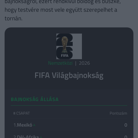
bajnokságról, ezért rendkívül boldog és büszke,
hogy testvére most vele együtt szerepelhet a
tornán.
Nemzetközi
| 2026
FIFA Világbajnokság
BAJNOKSÁG ÁLLÁSA
# CSAPAT
Pontszám
1.
Mexikó
▲
0
2.
Dél-Afrika
▲
0