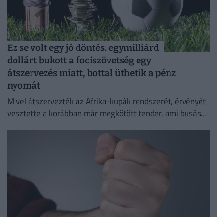
Ez se volt egy jó döntés: egymilliárd
dollárt bukott a fociszövetség egy
átszervezés miatt, bottal üthetik a pénz
nyomát
Mivel átszervezték az Afrika-kupák rendszerét, érvényét
vesztette a korábban már megkötött tender, ami busás
hasznot hozhatott volna a konyhára.