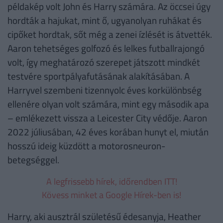
példakép volt John és Harry számára. Az öccsei úgy
hordták a hajukat, mint ő, ugyanolyan ruhákat és
cipőket hordtak, sőt még a zenei ízlését is átvették.
Aaron tehetséges golfozó és lelkes futballrajongó
volt, így meghatározó szerepet játszott mindkét
testvére sportpályafutásának alakításában. A
Harryvel szembeni tizennyolc éves korkülönbség
ellenére olyan volt számára, mint egy második apa
– emlékezett vissza a Leicester City védője. Aaron
2022 júliusában, 42 éves korában hunyt el, miután
hosszú ideig küzdött a motorosneuron-
betegséggel.
A legfrissebb hírek, időrendben ITT!
Kövess minket a Google Hírek-ben is!
Harry, aki ausztrál születésű édesanyja, Heather