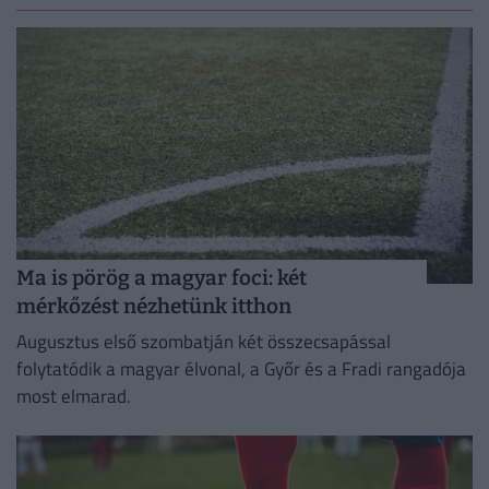
Ma is pörög a magyar foci: két
mérkőzést nézhetünk itthon
Augusztus első szombatján két összecsapással
folytatódik a magyar élvonal, a Győr és a Fradi rangadója
most elmarad.