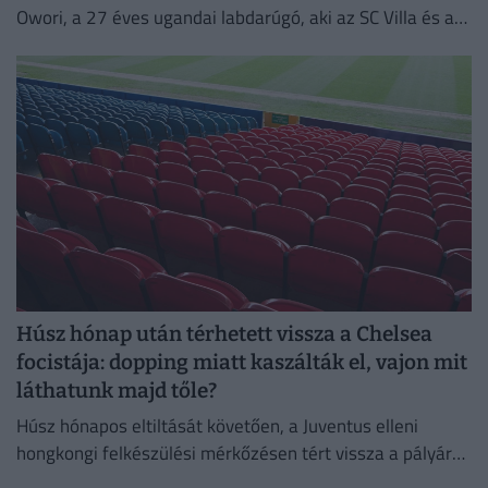
Owori, a 27 éves ugandai labdarúgó, aki az SC Villa és a
nemzeti válogatott meghatározó játékosa volt.
Húsz hónap után térhetett vissza a Chelsea
focistája: dopping miatt kaszálták el, vajon mit
láthatunk majd tőle?
Húsz hónapos eltiltását követően, a Juventus elleni
hongkongi felkészülési mérkőzésen tért vissza a pályára
a Chelsea ukrán támadója, Mihajlo Mudrik.