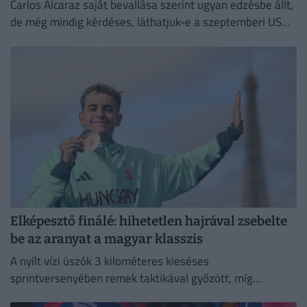
Carlos Alcaraz saját bevallása szerint ugyan edzésbe állt,
de még mindig kérdéses, láthatjuk-e a szeptemberi US
Openen.
Elképesztő finálé: hihetetlen hajrával zsebelte
be az aranyat a magyar klasszis
A nyílt vízi úszók 3 kilométeres kieséses
sprintversenyében remek taktikával győzött, míg
Rasovszky Kristóf az ötödik helyen zárt.