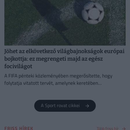
Jöhet az elkövetkező világbajnokságok európai
bojkottja: ez megrengeti majd az egész
focivilágot
A FIFA pénteki közleményében megerősítette, hogy
folytatja vitatott tervét, amelynek keretében
magánbefektetők vásárolhatnának részesedést a nagy
versenyekben.
A Sport rovat cikkei
FRISS HÍREK
Több friss hír