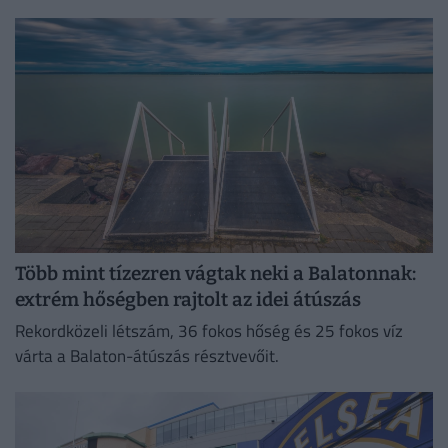
most az űrtechnológiát jelentik - mondta...
Több mint tízezren vágtak neki a Balatonnak:
extrém hőségben rajtolt az idei átúszás
Rekordközeli létszám, 36 fokos hőség és 25 fokos víz
várta a Balaton-átúszás résztvevőit.