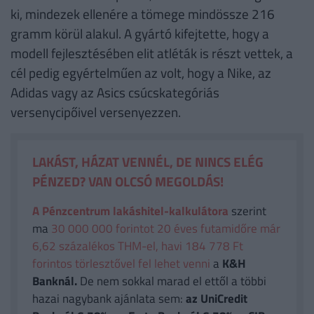
ki, mindezek ellenére a tömege mindössze 216
gramm körül alakul. A gyártó kifejtette, hogy a
modell fejlesztésében elit atléták is részt vettek, a
cél pedig egyértelműen az volt, hogy a Nike, az
Adidas vagy az Asics csúcskategóriás
versenycipőivel versenyezzen.
LAKÁST, HÁZAT VENNÉL, DE NINCS ELÉG
PÉNZED? VAN OLCSÓ MEGOLDÁS!
A Pénzcentrum lakáshitel-kalkulátora
szerint
ma
30 000 000 forintot 20 éves futamidőre már
6,62 százalékos THM-el, havi 184 778 Ft
forintos törlesztővel fel lehet venni
a
K&H
Banknál.
De nem sokkal marad el ettől a többi
hazai nagybank ajánlata sem:
az UniCredit