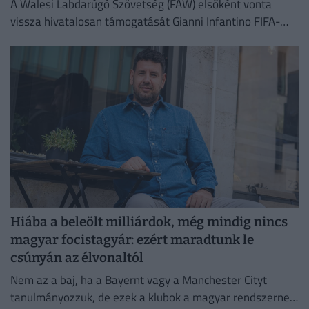
A Walesi Labdarúgó Szövetség (FAW) elsőként vonta
vissza hivatalosan támogatását Gianni Infantino FIFA-
elnök 2027-es újraválasztási kampányától.
Hiába a beleölt milliárdok, még mindig nincs
magyar focistagyár: ezért maradtunk le
csúnyán az élvonaltól
Nem az a baj, ha a Bayernt vagy a Manchester Cityt
tanulmányozzuk, de ezek a klubok a magyar rendszernek