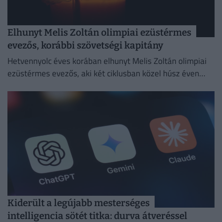
Elhunyt Melis Zoltán olimpiai ezüstérmes
evezős, korábbi szövetségi kapitány
Hetvennyolc éves korában elhunyt Melis Zoltán olimpiai
ezüstérmes evezős, aki két ciklusban közel húsz éven
keresztül volt szövetségi kapitány.
Kiderült a legújabb mesterséges
intelligencia sötét titka: durva átveréssel