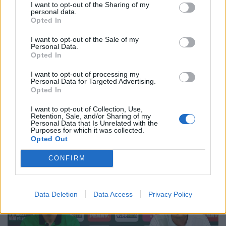
I want to opt-out of the Sharing of my
personal data.
Opted In
I want to opt-out of the Sale of my
Personal Data.
Opted In
I want to opt-out of processing my
A versenyt még megvárták: leléptek a
Personal Data for Targeted Advertising.
Opted In
bokszolók Skóciában, menedékjogot kérhetnek
Több sportoló is nyomtalanul eltűnt a vasárnap véget ért
I want to opt-out of Collection, Use,
Retention, Sale, and/or Sharing of my
glasgow-i Nemzetközösségi Játékok után.
Personal Data that Is Unrelated with the
Purposes for which it was collected.
Opted Out
CONFIRM
Data Deletion
Data Access
Privacy Policy