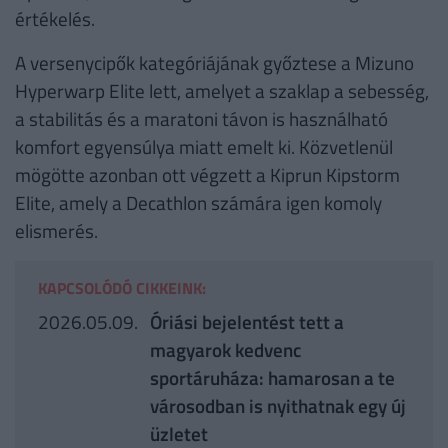
értékelés.
A versenycipők kategóriájának győztese a Mizuno
Hyperwarp Elite lett, amelyet a szaklap a sebesség,
a stabilitás és a maratoni távon is használható
komfort egyensúlya miatt emelt ki. Közvetlenül
mögötte azonban ott végzett a Kiprun Kipstorm
Elite, amely a Decathlon számára igen komoly
elismerés.
KAPCSOLÓDÓ CIKKEINK:
2026.05.09.
Óriási bejelentést tett a
magyarok kedvenc
sportáruháza: hamarosan a te
városodban is nyithatnak egy új
üzletet