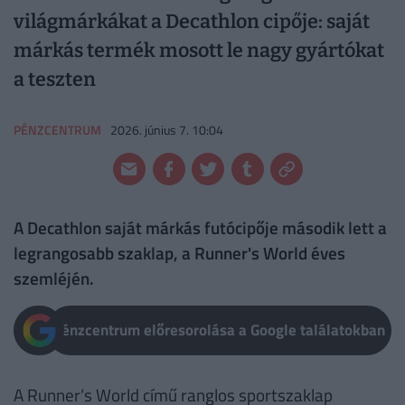
világmárkákat a Decathlon cipője: saját
márkás termék mosott le nagy gyártókat
a teszten
PÉNZCENTRUM
2026. június 7. 10:04
A Decathlon saját márkás futócipője második lett a
legrangosabb szaklap, a Runner's World éves
szemléjén.
Pénzcentrum előresorolása a Google találatokban
A Runner’s World című ranglos sportszaklap