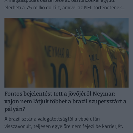
elérheti a 75 millió dollárt, amivel az NFL történetének
legmagasabb garantált összegét biztosítja egy futó
számára.
Fontos bejelentést tett a jövőjéről Neymar:
vajon nem látjuk többet a brazil szupersztárt a
pályán?
A brazil sztár a válogatottságtól a vébé után
visszavonult, teljesen egyelőre nem fejezi be karrierjét.