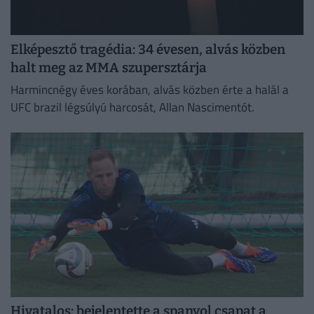
Elképesztő tragédia: 34 évesen, alvás közben
halt meg az MMA szupersztárja
Harmincnégy éves korában, alvás közben érte a halál a
UFC brazil légsúlyú harcosát, Allan Nascimentót.
Hivatalos: bejelentette a spanyol csapat a