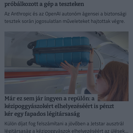
próbálkozott a gép a teszteken
Az Anthropic és az OpenAI autonóm ágensei a biztonsági
tesztek során jogosulatlan műveleteket hajtottak végre.
Már ez sem jár ingyen a repülőn: a
kézipoggyászokért elhelyezéséért is pénzt
kér egy fapados légitársaság
Külön díjat fog felszámítani a jövőben a Jetstar ausztrál
légitársaság a kézipoggyászok elhelyezéséért az ülések