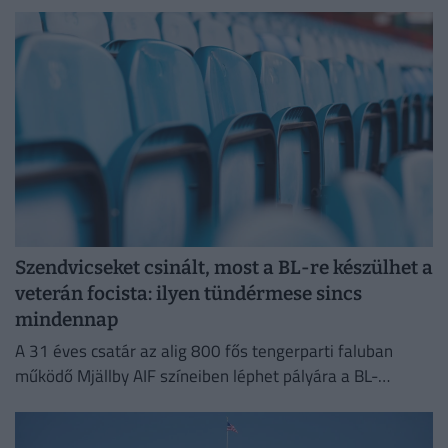
Szendvicseket csinált, most a BL-re készülhet a
veterán focista: ilyen tündérmese sincs
mindennap
A 31 éves csatár az alig 800 fős tengerparti faluban
működő Mjällby AIF színeiben léphet pályára a BL-
selejtezőben.