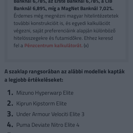
Banknál 6,78%, az Erste Banknál 6,78%, a CIB
Banknál 6,89%, míg a MagNet Banknál 7,02%.
Érdemes még megnézni magyar hitelintézetetek
további konstrukcióit is, és egyedi kalkulációt
végezni, saját preferenciáink alapján különböző
hitelösszegekre és futamidőkre. Ehhez keresd
fel a
Pénzcentrum kalkulátorát.
(x)
A szaklap rangsorában az alábbi modellek kapták
a legjobb értékeléseket:
Mizuno Hyperwarp Elite
Kiprun Kipstorm Elite
Under Armour Velociti Elite 3
Puma Deviate Nitro Elite 4