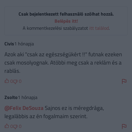
Csak bejelentkezett felhasználó szólhat hozzá.
Belépés itt!
A kommentkezelési szabályzatot
itt találod
.
Civis
1 hónapja
Azok aki "csak az egészségükért !!" futnak ezeken
csak mosolyognak. Atöbbi meg csak a reklám és a
rablás.
0
0
Zsolto
1 hónapja
@Felix DeSouza
Sajnos ez is méregdrága,
legalábbis az én fogalmaim szerint.
0
0