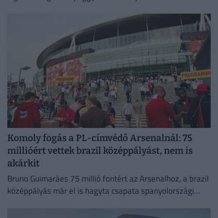
feletti tárolókban.
Komoly fogás a PL-címvédő Arsenalnál: 75
millióért vettek brazil középpályást, nem is
akárkit
Bruno Guimarães 75 millió fontért az Arsenalhoz, a brazil
középpályás már el is hagyta csapata spanyolországi
edzőtáborát, hogy Londonban orvosi vizsgálaton vegyen
részt.