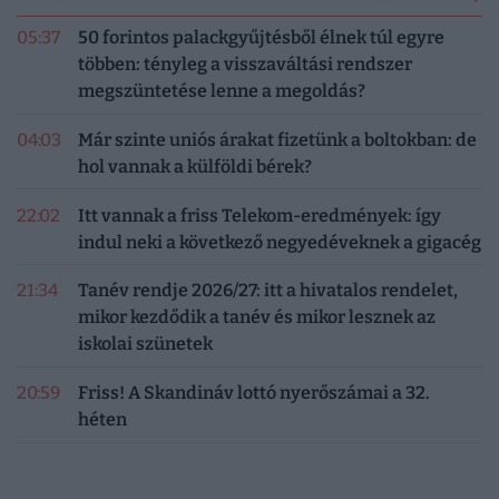
05:37
50 forintos palackgyűjtésből élnek túl egyre
többen: tényleg a visszaváltási rendszer
megszüntetése lenne a megoldás?
04:03
Már szinte uniós árakat fizetünk a boltokban: de
hol vannak a külföldi bérek?
22:02
Itt vannak a friss Telekom-eredmények: így
indul neki a következő negyedéveknek a gigacég
21:34
Tanév rendje 2026/27: itt a hivatalos rendelet,
mikor kezdődik a tanév és mikor lesznek az
iskolai szünetek
20:59
Friss! A Skandináv lottó nyerőszámai a 32.
héten