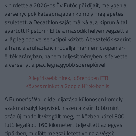
kihirdette a 2026-os Év Futócipői díjait, melyben a
versenycipők kategóriájában komoly meglepetés
született: a Decathlon saját márkája, a Kiprun által
gyártott Kipstorm Elite a második helyen végzett a
világ legjobb versenycipői között. A tesztelők szerint
a francia áruházlánc modellje már nem csupán ár-
érték arányban, hanem teljesítményben is felvette
a versenyt a piac legnagyobb szereplőivel.
A legfrissebb hírek, időrendben ITT!
Kövess minket a Google Hírek-ben is!
A Runner’s World idei díjazása különösen komoly
szakmai súlyt képvisel, hiszen a zsűri több mint
száz új modellt vizsgált meg, miközben közel 300
futó legalább 160 kilométert teljesített az egyes
cipőkben, mielőtt megszületett volna a végső