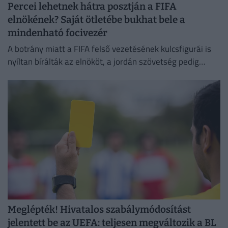
Percei lehetnek hátra posztján a FIFA
elnökének? Saját ötletébe bukhat bele a
mindenható focivezér
A botrány miatt a FIFA felső vezetésének kulcsfigurái is
nyíltan bírálták az elnököt, a jordán szövetség pedig
egyenesen zsarolással vádolja a nemzetközi szervezetet.
Meglépték! Hivatalos szabálymódosítást
jelentett be az UEFA: teljesen megváltozik a BL