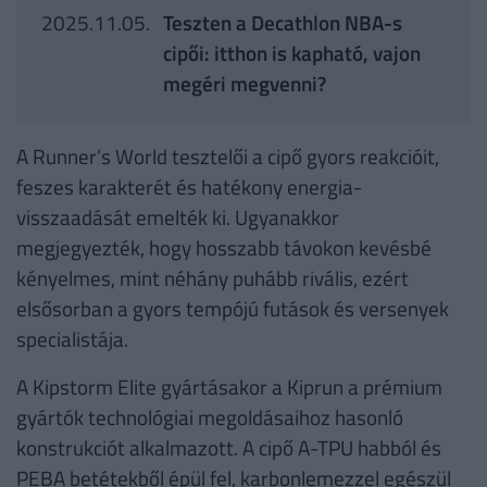
2025.11.05.
Teszten a Decathlon NBA-s
cipői: itthon is kapható, vajon
megéri megvenni?
A Runner’s World tesztelői a cipő gyors reakcióit,
feszes karakterét és hatékony energia-
visszaadását emelték ki. Ugyanakkor
megjegyezték, hogy hosszabb távokon kevésbé
kényelmes, mint néhány puhább rivális, ezért
elsősorban a gyors tempójú futások és versenyek
specialistája.
A Kipstorm Elite gyártásakor a Kiprun a prémium
gyártók technológiai megoldásaihoz hasonló
konstrukciót alkalmazott. A cipő A-TPU habból és
PEBA betétekből épül fel, karbonlemezzel egészül