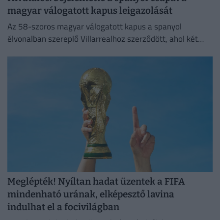
magyar válogatott kapus leigazolását
Az 58-szoros magyar válogatott kapus a spanyol
élvonalban szereplő Villarrealhoz szerződött, ahol két
évre írt alá.
Meglépték! Nyíltan hadat üzentek a FIFA
mindenható urának, elképesztő lavina
indulhat el a focivilágban