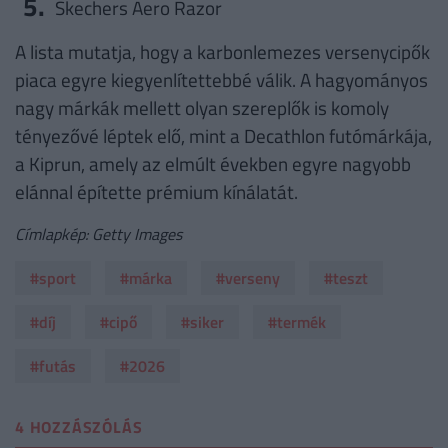
Skechers Aero Razor
A lista mutatja, hogy a karbonlemezes versenycipők
piaca egyre kiegyenlítettebbé válik. A hagyományos
nagy márkák mellett olyan szereplők is komoly
tényezővé léptek elő, mint a Decathlon futómárkája,
a Kiprun, amely az elmúlt években egyre nagyobb
elánnal építette prémium kínálatát.
Címlapkép: Getty Images
#sport
#márka
#verseny
#teszt
#díj
#cipő
#siker
#termék
#futás
#2026
4 HOZZÁSZÓLÁS