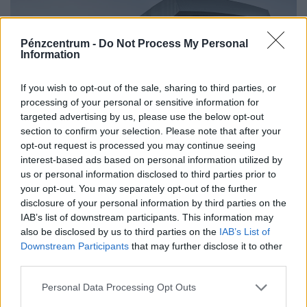
Pénzcentrum -
Do Not Process My Personal
Information
If you wish to opt-out of the sale, sharing to third parties, or
processing of your personal or sensitive information for
targeted advertising by us, please use the below opt-out
section to confirm your selection. Please note that after your
opt-out request is processed you may continue seeing
Nyugtatja a kedélyeket Szoboszlai Dominik:
interest-based ads based on personal information utilized by
us or personal information disclosed to third parties prior to
tényleg belharc tört ki a Liverpoolnál?
your opt-out. You may separately opt-out of the further
A magyar válogatott középpályása hangsúlyozta, hogy
disclosure of your personal information by third parties on the
nincs feszültség a csapattársak között, emellett szót
IAB’s list of downstream participants. This information may
also be disclosed by us to third parties on the
IAB’s List of
ejtett a megüresedett csapatkapitány-helyettesi
Downstream Participants
that may further disclose it to other
tisztségről is.
third parties.
Personal Data Processing Opt Outs