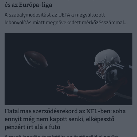
és az Európa-liga
A szabálymódosítást az UEFA a megváltozott
lebonyolítás miatt megnövekedett mérkőzésszámmal
indokolta.
Hatalmas szerződésrekord az NFL-ben: soha
ennyit még nem kapott senki, elképesztő
pénzért írt alá a futó
A megállapodás összértéke az ösztönzőkkel együtt