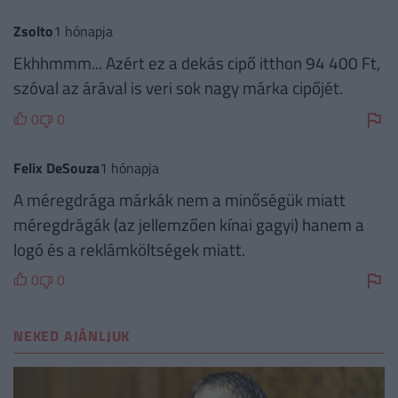
Zsolto
1 hónapja
Ekhhmmm... Azért ez a dekás cipő itthon 94 400 Ft,
szóval az árával is veri sok nagy márka cipőjét.
0
0
Felix DeSouza
1 hónapja
A méregdrága márkák nem a minőségük miatt
méregdrágák (az jellemzően kínai gagyi) hanem a
logó és a reklámköltségek miatt.
0
0
NEKED AJÁNLJUK