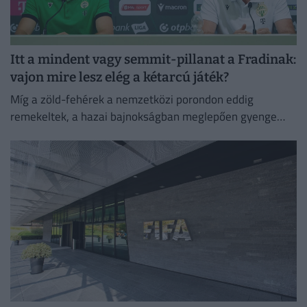
Itt a mindent vagy semmit-pillanat a Fradinak:
vajon mire lesz elég a kétarcú játék?
Míg a zöld-fehérek a nemzetközi porondon eddig
remekeltek, a hazai bajnokságban meglepően gyenge
rajtot vettek. A párharc tétje a Trabzonspor elleni
rájátszásba jutás.