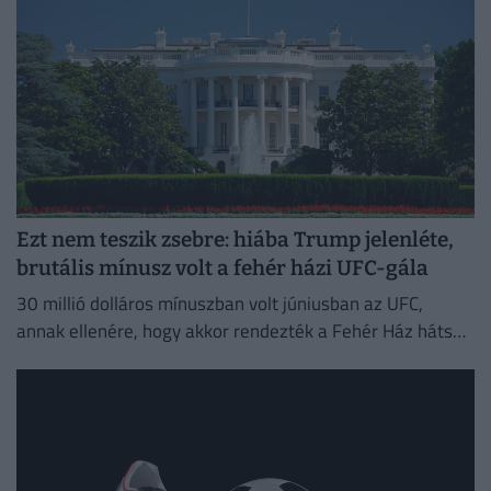
Ezt nem teszik zsebre: hiába Trump jelenléte,
brutális mínusz volt a fehér házi UFC-gála
30 millió dolláros mínuszban volt júniusban az UFC,
annak ellenére, hogy akkor rendezték a Fehér Ház hátsó
kertjében a Freedom-gálát, ez derült ki az anyavállalat...