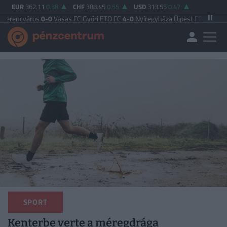
EUR
362.11
0.38
CHF
388.45
0.55
USD
313.55
0.47
ros
0-0
Vasas FC
|
Győri ETO FC
4-0
Nyíregyháza
|
Újpest FC
4-2
Debreceni VS
SPORT
Kenterbe verte a méregdrága