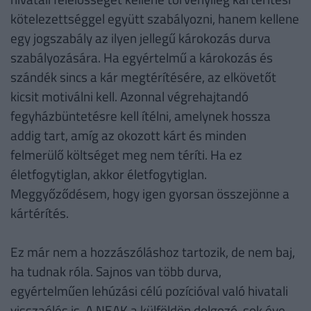
kötelezettséggel együtt szabályozni, hanem kellene
egy jogszabály az ilyen jellegű károkozás durva
szabályozására. Ha egyértelmű a károkozás és
szándék sincs a kár megtérítésére, az elkövetőt
kicsit motiválni kell. Azonnal végrehajtandó
fegyházbüntetésre kell ítélni, amelynek hossza
addig tart, amíg az okozott kárt és minden
felmerülő költséget meg nem téríti. Ha ez
életfogytiglan, akkor életfogytiglan.
Meggyőződésem, hogy igen gyorsan összejönne a
kártérítés.
Ez már nem a hozzászóláshoz tartozik, de nem baj,
ha tudnak róla. Sajnos van több durva,
egyértelműen lehúzási célú pozícióval való hivatali
visszaélés is. A NEAK a külföldön dolgozó, sok éve