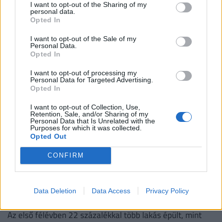
az új Sziget-őrült
I want to opt-out of the Sharing of my
personal data.
Friss foglalási adatok alapján 82 különböző országból
Opted In
érkeznek repülővel utazók Budapestre a Sziget Fesztivál
I want to opt-out of the Sale of my
idején,
Personal Data.
Opted In
I want to opt-out of processing my
Personal Data for Targeted Advertising.
Opted In
I want to opt-out of Collection, Use,
Retention, Sale, and/or Sharing of my
Personal Data that Is Unrelated with the
Purposes for which it was collected.
Opted Out
CONFIRM
Döbbenetes szakadék a magyar
lakáspiacon: van olyan vármegye, ahol
Data Deletion
Data Access
Privacy Policy
egyetlen új lakás sem épült a tavasz óta
Az első félévben 22 százalékkal több lakás épült, mint