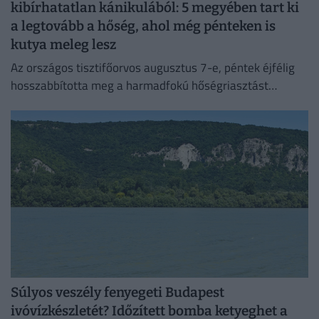
kibírhatatlan kánikulából: 5 megyében tart ki
a legtovább a hőség, ahol még pénteken is
kutya meleg lesz
Az országos tisztifőorvos augusztus 7-e, péntek éjfélig
hosszabbította meg a harmadfokú hőségriasztást
Magyarország teljes területére. Néhol már hamarabb
fellélegezhetünk.
Súlyos veszély fenyegeti Budapest
ivóvízkészletét? Időzített bomba ketyeghet a