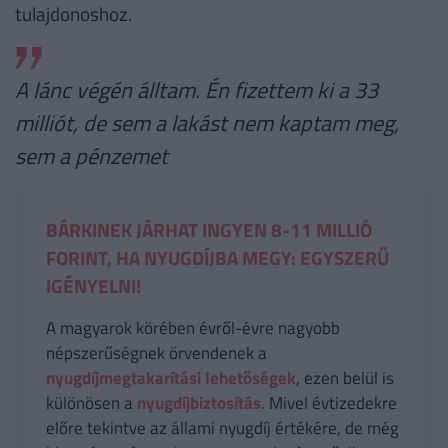
tulajdonoshoz.
A lánc végén álltam. Én fizettem ki a 33
milliót, de sem a lakást nem kaptam meg,
sem a pénzemet
BÁRKINEK JÁRHAT INGYEN 8-11 MILLIÓ
FORINT, HA NYUGDÍJBA MEGY: EGYSZERŰ
IGÉNYELNI!
A magyarok körében évről-évre nagyobb
népszerűségnek örvendenek a
nyugdíjmegtakarítási lehetőségek
, ezen belül is
különösen a
nyugdíjbiztosítás
. Mivel évtizedekre
előre tekintve az állami nyugdíj értékére, de még