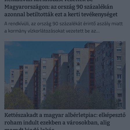
Magyarországon: az ország 90 százalékán
azonnal betiltották ezt a kerti tevékenységet
A rendkívüli, az ország 90 százalékát érintő aszály miatt
a kormány vízkorlátozásokat vezetett be az
ivóvízhálózaton a folyamatos lakossági ellátás
biztosítása érdekében.
Kettészakadt a magyar albérletpiac: elképesztő
roham indult ezekben a városokban, alig