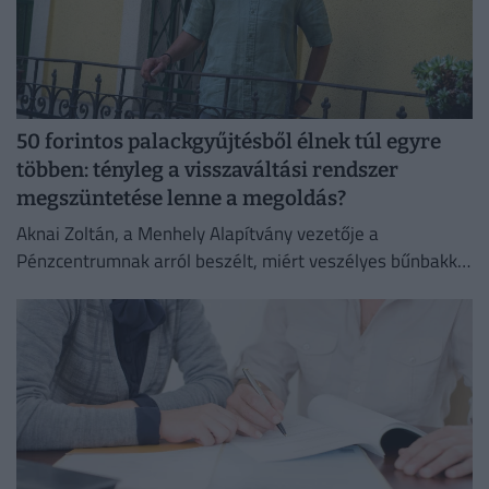
50 forintos palackgyűjtésből élnek túl egyre
többen: tényleg a visszaváltási rendszer
megszüntetése lenne a megoldás?
Aknai Zoltán, a Menhely Alapítvány vezetője a
Pénzcentrumnak arról beszélt, miért veszélyes bűnbakká
tenni a hajléktalan embereket,