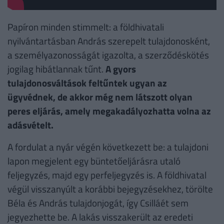
Papíron minden stimmelt: a földhivatali
nyilvántartásban András szerepelt tulajdonosként,
a személyazonosságát igazolta, a szerződéskötés
jogilag hibátlannak tűnt.
A gyors
tulajdonosváltások feltűntek ugyan az
ügyvédnek, de akkor még nem látszott olyan
peres eljárás, amely megakadályozhatta volna az
adásvételt.
A fordulat a nyár végén következett be: a tulajdoni
lapon megjelent egy büntetőeljárásra utaló
feljegyzés, majd egy perfeljegyzés is. A földhivatal
végül visszanyúlt a korábbi bejegyzésekhez, törölte
Béla és András tulajdonjogát, így Csilláét sem
jegyezhette be. A lakás visszakerült az eredeti