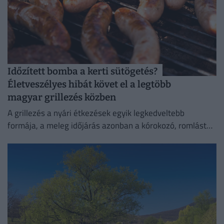
Időzített bomba a kerti sütögetés?
Életveszélyes hibát követ el a legtöbb
magyar grillezés közben
A grillezés a nyári étkezések egyik legkedveltebb
formája, a meleg időjárás azonban a kórokozó, romlást
okozó baktériumok gyorsabb szaporodásának is kedvez.