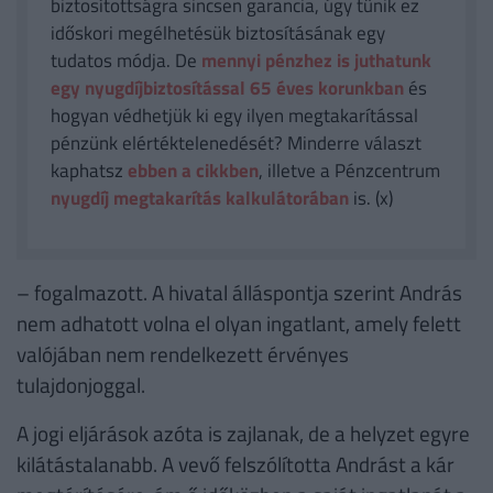
biztosítottságra sincsen garancia, úgy tűnik ez
időskori megélhetésük biztosításának egy
tudatos módja. De
mennyi pénzhez is juthatunk
egy nyugdíjbiztosítással 65 éves korunkban
és
hogyan védhetjük ki egy ilyen megtakarítással
pénzünk elértéktelenedését? Minderre választ
kaphatsz
ebben a cikkben
, illetve a Pénzcentrum
nyugdíj megtakarítás kalkulátorában
is. (x)
– fogalmazott. A hivatal álláspontja szerint András
nem adhatott volna el olyan ingatlant, amely felett
valójában nem rendelkezett érvényes
tulajdonjoggal.
A jogi eljárások azóta is zajlanak, de a helyzet egyre
kilátástalanabb. A vevő felszólította Andrást a kár