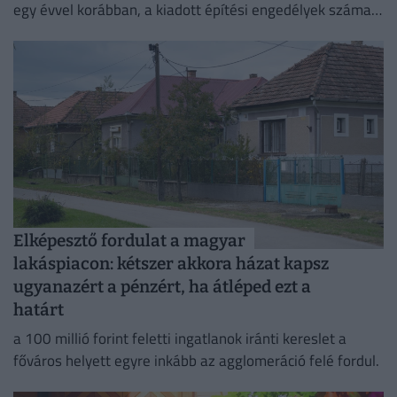
egy évvel korábban, a kiadott építési engedélyek száma
pedig még nagyobb, 29 százalékos ugrást mutatott
Elképesztő fordulat a magyar
lakáspiacon: kétszer akkora házat kapsz
ugyanazért a pénzért, ha átléped ezt a
határt
a 100 millió forint feletti ingatlanok iránti kereslet a
főváros helyett egyre inkább az agglomeráció felé fordul.