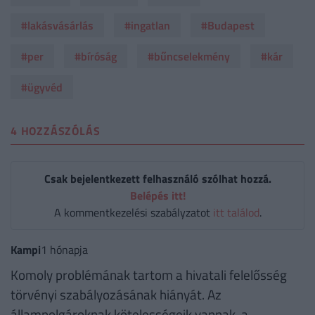
#lakásvásárlás
#ingatlan
#Budapest
#per
#bíróság
#bűncselekmény
#kár
#ügyvéd
4 HOZZÁSZÓLÁS
Csak bejelentkezett felhasználó szólhat hozzá.
Belépés itt!
A kommentkezelési szabályzatot
itt találod
.
Kampi
1 hónapja
Komoly problémának tartom a hivatali felelősség
törvényi szabályozásának hiányát. Az
állampolgároknak kötelességeik vannak, a