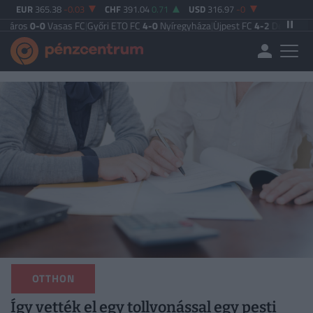
EUR
365.38
-0.03
CHF
391.04
0.71
USD
316.97
-0
asas FC
|
Győri ETO FC
4-0
Nyíregyháza
|
Újpest FC
4-2
Debreceni VSC
|
Budape
OTTHON
Így vették el egy tollvonással egy pesti