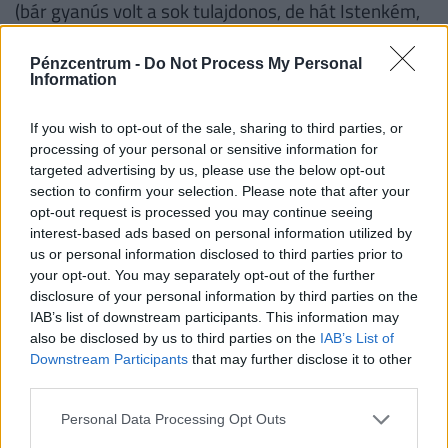
(bár gyanús volt a sok tulajdonos, de hát Istenkém,
van ilyen) ! És még pénzt is kér érte !
Pénzcentrum -
Do Not Process My Personal
1
0
Information
If you wish to opt-out of the sale, sharing to third parties, or
NEKED AJÁNLJUK
processing of your personal or sensitive information for
targeted advertising by us, please use the below opt-out
section to confirm your selection. Please note that after your
opt-out request is processed you may continue seeing
interest-based ads based on personal information utilized by
us or personal information disclosed to third parties prior to
your opt-out. You may separately opt-out of the further
disclosure of your personal information by third parties on the
IAB’s list of downstream participants. This information may
also be disclosed by us to third parties on the
IAB’s List of
Downstream Participants
that may further disclose it to other
third parties.
Szabályosan megrohanják Budapestet a
Personal Data Processing Opt Outs
külföldiek: kiderült, melyik nemzet lett