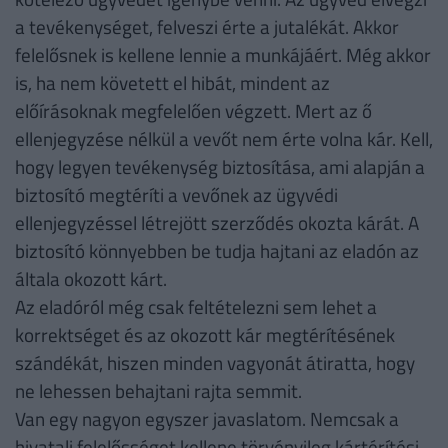
a tevékenységet, felveszi érte a jutalékát. Akkor
felelősnek is kellene lennie a munkájáért. Még akkor
is, ha nem követett el hibát, mindent az
előírásoknak megfelelően végzett. Mert az ő
ellenjegyzése nélkül a vevőt nem érte volna kár. Kell,
hogy legyen tevékenység biztosítása, ami alapján a
biztosító megtéríti a vevőnek az ügyvédi
ellenjegyzéssel létrejött szerződés okozta kárát. A
biztosító könnyebben be tudja hajtani az eladón az
általa okozott kárt.
Az eladóról még csak feltételezni sem lehet a
korrektséget és az okozott kár megtérítésének
szándékát, hiszen minden vagyonát átiratta, hogy
ne lehessen behajtani rajta semmit.
Van egy nagyon egyszer javaslatom. Nemcsak a
hivatali felelősséget kellene törvényileg kártérítési