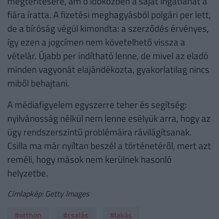
megtérítésére, ám ő időközben a saját ingatlanát a
fiára íratta. A fizetési meghagyásból polgári per lett,
de a bíróság végül kimondta: a szerződés érvényes,
így ezen a jogcímen nem követelhető vissza a
vételár. Újabb per indítható lenne, de mivel az eladó
minden vagyonát elajándékozta, gyakorlatilag nincs
miből behajtani.
A médiafigyelem egyszerre teher és segítség:
nyilvánosság nélkül nem lenne esélyük arra, hogy az
ügy rendszerszintű problémáira rávilágítsanak.
Csilla ma már nyíltan beszél a történetéről, mert azt
reméli, hogy mások nem kerülnek hasonló
helyzetbe.
Címlapkép: Getty Images
#otthon
#csalás
#lakás