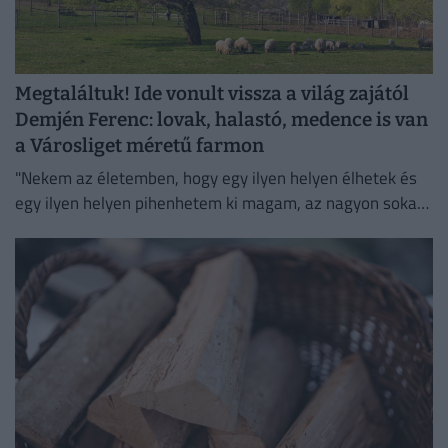
Megtaláltuk! Ide vonult vissza a világ zajától
Demjén Ferenc: lovak, halastó, medence is van
a Városliget méretű farmon
"Nekem az életemben, hogy egy ilyen helyen élhetek és
egy ilyen helyen pihenhetem ki magam, az nagyon sokat
számít. Lelki megnyugvást ad; visszaköltöztem a
természetbe."