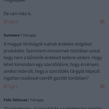
De van más is.
0
0
Summers
1 hónapja
A magyar bíróságok tudnak érdekes dolgokat
produkálni. Szerintem nincsennek tisztában azzal,
hogy nem a bűnözők érdekeit kellene védeni. Hogy
lehet kimondani egy szerződésre, hogy érvényes,
amikor kiderült, hogy a szerződés tárgyát képező
ingatlan csalással cserélt gazdát korábban?
0
0
Felix DeSouza
1 hónapja
"Az ingatlanos, az ügyvéd és a tulajdoni lap alapján