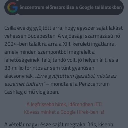
Pénzcentrum előresorolása a Google találatokban
Csilla évekig gyűjtött arra, hogy egyszer saját lakást
vehessen Budapesten. A vajdasági származású nő
2024-ben talált rá arra a XIII. kerületi ingatlanra,
amely minden szempontból megfelelt a
lehetőségeinek: felújítandó volt, jó helyen állt, és a
33 millió forintos ár sem tűnt gyanúsan
alacsonynak. „
Erre gyűjtöttem igazából, mióta az
eszemet tudtam”
– mondta el a Pénzcentrum
CashTag című vlogjában.
A legfrissebb hírek, időrendben ITT!
Kövess minket a Google Hírek-ben is!
A vételár nagy része saját megtakarítás, kisebb