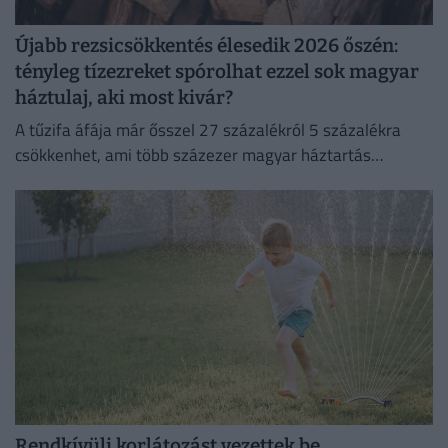
Újabb rezsicsökkentés élesedik 2026 őszén:
tényleg tízezreket spórolhat ezzel sok magyar
háztulaj, aki most kivár?
A tűzifa áfája már ősszel 27 százalékról 5 százalékra
csökkenhet, ami több százezer magyar háztartás
számára jelenthet könnyebbséget.
Rendkívüli korlátozást vezettek be