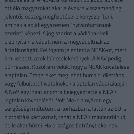
ott élő magyarokat akarja évekre visszamenőleg
jelentős összeg megfizetésére kényszeríteni,
aminek alapját egyszerűen "nyivántartásunk
szerint" képezi. A jog szerint a vádlónak kell
bizonyítani a vádat, nem a megvádoltnak az
ártatlanságát. Fel fogom jelenteni a NEAK-ot, mert
amiket tett, azok bűncselekmények. A NAV pedig
bűnrészes. Közöltem velük, hogy a NEAK követelése
alaptalan. Embereket meg lehet hurcolni dilettáns
vagy felbujtott hivatalnokok alaptalan vádai alapján.
A NAV egy ingatlanomra bejegyeztette a NEAK
jogtalan követelését. Volt Mo-n a nyáron egy
sürgősségi műtétem, a kórházban a látták az EU-s
biztosítási kártyámat, tehát a NEAK mindenről tud,
de le akar húzni. Ha országos botrányt akarnak,
megkapják.