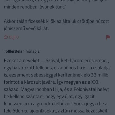
minden rendben lévőnek tűnt."
Akkor talán fizessék ki ők az általuk cső(d)be húzott
jóhiszemű vevő kárát.
0
0
TolllerBela
1 hónapja
Ezeket a neveket..... Szóval, két-három erős ember,
egy határozott fellépés, és a bűnös fia is , a családja
is, ezsement sebességgel kerítenének elő 33 millió
forintot a károsult javára, Így megyen ez a XXI.
századi Magyarhonban ! Hja, és a Földhivatal heéyt
be kellene szántani, hogy egy újat, egy igazit
lehessen arra a grundra felhúzni ! Sorra jegyzi be a
felelőtlen tulajdonlásokat, aztán mossa kezecskéit