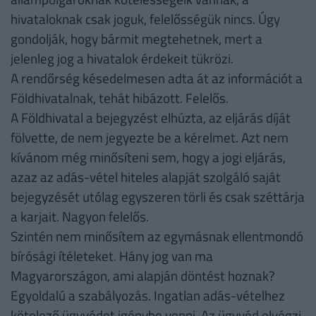
hivataloknak csak joguk, felelősségük nincs. Úgy
gondolják, hogy bármit megtehetnek, mert a
jelenleg jog a hivatalok érdekeit tükrözi.
A rendőrség késedelmesen adta át az információt a
Földhivatalnak, tehát hibázott. Felelős.
A Földhivatal a bejegyzést elhúzta, az eljárás díját
fölvette, de nem jegyezte be a kérelmet. Azt nem
kívánom még minősíteni sem, hogy a jogi eljárás,
azaz az adás-vétel hiteles alapját szolgáló saját
bejegyzését utólag egyszeren törli és csak széttárja
a karjait. Nagyon felelős.
Szintén nem minősítem az egymásnak ellentmondó
bírósági ítéleteket. Hány jog van ma
Magyarországon, ami alapján döntést hoznak?
Egyoldalú a szabályozás. Ingatlan adás-vételhez
kötelező ügyvédet igénybe venni. Az ügyvéd elvégzi