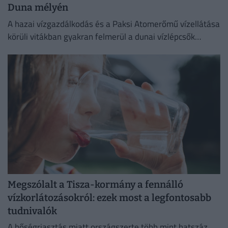
Duna mélyén
A hazai vízgazdálkodás és a Paksi Atomerőmű vízellátása
körüli vitákban gyakran felmerül a dunai vízlépcsők
megépítése, ám a támogatók és az ellenzők egyaránt fél
évszázados,...
Megszólalt a Tisza-kormány a fennálló
vízkorlátozásokról: ezek most a legfontosabb
tudnivalók
A hőségriasztás miatt országszerte több mint hatszáz