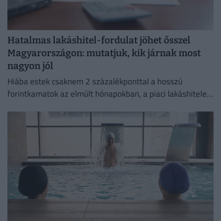
Hatalmas lakáshitel-fordulat jöhet ősszel
Magyarországon: mutatjuk, kik járnak most
nagyon jól
Hiába estek csaknem 2 százalékponttal a hosszú
forintkamatok az elmúlt hónapokban, a piaci lakáshitelek
átlagkamata egyelőre alig mozdult.