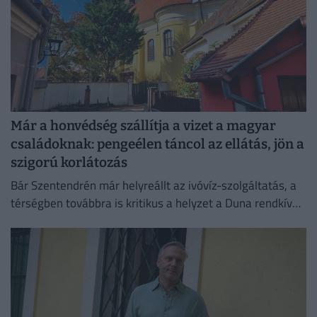
Már a honvédség szállítja a vizet a magyar
családoknak: pengeélen táncol az ellátás, jön a
szigorú korlátozás
Bár Szentendrén már helyreállt az ivóvíz-szolgáltatás, a
térségben továbbra is kritikus a helyzet a Duna rendkívül
alacsony vízállása miatt.