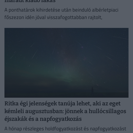
maradt kiadó lakás
A ponthatárok kihirdetése után beinduló albérletpiaci
főszezon idén jóval visszafogottabban rajtolt,
Ritka égi jelenségek tanúja lehet, aki az eget
kémleli augusztusban: jönnek a hullócsillagos
éjszakák és a napfogyatkozás
A hónap részleges holdfogyatkozást és napfogyatkozást