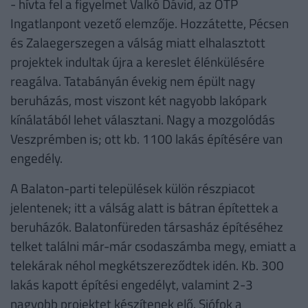
- hívta fel a figyelmet Valkó Dávid, az OTP
Ingatlanpont vezető elemzője. Hozzátette, Pécsen
és Zalaegerszegen a válság miatt elhalasztott
projektek indultak újra a kereslet élénkülésére
reagálva. Tatabányán évekig nem épült nagy
beruházás, most viszont két nagyobb lakópark
kínálatából lehet választani. Nagy a mozgolódás
Veszprémben is; ott kb. 1100 lakás építésére van
engedély.
A Balaton-parti települések külön részpiacot
jelentenek; itt a válság alatt is bátran építettek a
beruházók. Balatonfüreden társasház építéséhez
telket találni már-már csodaszámba megy, emiatt a
telekárak néhol megkétszereződtek idén. Kb. 300
lakás kapott építési engedélyt, valamint 2-3
nagyobb projektet készítenek elő. Siófok a