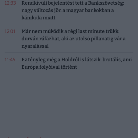
12:33
Rendkívüli bejelentést tett a Bankszövetség:
nagy változás jön a magyar bankokban a
kánikula miatt
12:01
Már nem működik a régi last minute trükk:
durván ráfázhat, aki az utolsó pillanatig vár a
nyaralással
11:45
Ez tényleg még a Holdról is látszik: brutális, ami
Európa folyóival történt