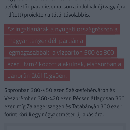
befektetők paradicsoma: sorra indulnak új (vagy újra
indított) projektek a tótól távolabb is.
Az ingatlanárak a nyugati országrészen a
magyar tenger déli partján a
legmagasabbak: a vízparton 500 és 800
ezer Ft/m2 között alakulnak, elsősorban a
panorámától függően.
Sopronban 380-450 ezer, Székesfehérváron és
Veszprémben 360-420 ezer, Pécsen átlagosan 350
ezer, míg Zalaegerszegen és Tatabányán 300 ezer
forint körüli egy négyzetméter új lakás ára.