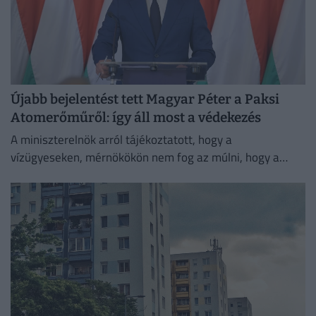
Újabb bejelentést tett Magyar Péter a Paksi
Atomerőműről: így áll most a védekezés
A miniszterelnök arról tájékoztatott, hogy a
vízügyeseken, mérnökökön nem fog az múlni, hogy a
visszakapcsolás időben megtörténjen, de ez még ezen a
héten vélhetően nem...