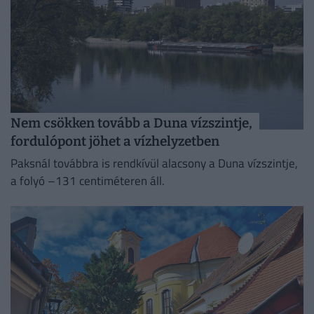
Nem csökken tovább a Duna vízszintje,
fordulópont jöhet a vízhelyzetben
Paksnál továbbra is rendkívül alacsony a Duna vízszintje,
a folyó –131 centiméteren áll.