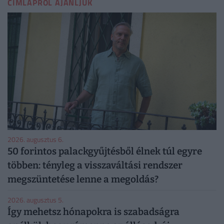
CÍMLAPRÓL AJÁNLJUK
2026. augusztus 6.
50 forintos palackgyűjtésből élnek túl egyre
többen: tényleg a visszaváltási rendszer
megszüntetése lenne a megoldás?
2026. augusztus 5.
Így mehetsz hónapokra is szabadságra