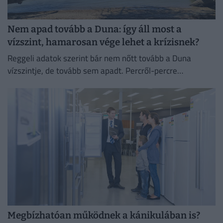
Nem apad tovább a Duna: így áll most a
vízszint, hamarosan vége lehet a krízisnek?
Reggeli adatok szerint bár nem nőtt tovább a Duna
vízszintje, de tovább sem apadt. Percről-percre
cikkünkben egész nap követjük a vízállást és mindent,
ami az...
Megbízhatóan működnek a kánikulában is?