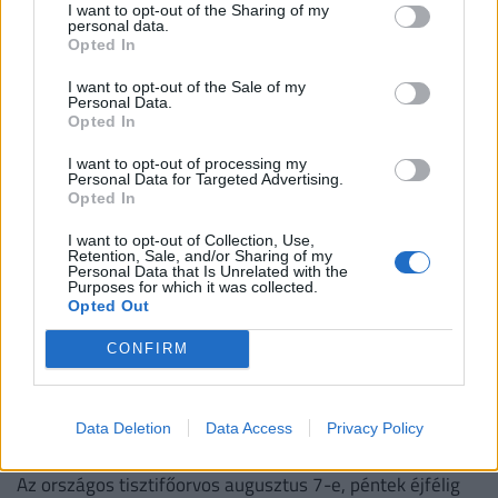
Lekapcsolták a szaunákat a budapesti fürdőkben és más
I want to opt-out of the Sharing of my
personal data.
módon is takarékoskodnak, viszont jegyáremelés nem
Opted In
lesz.
I want to opt-out of the Sale of my
Personal Data.
Opted In
I want to opt-out of processing my
Personal Data for Targeted Advertising.
Opted In
I want to opt-out of Collection, Use,
Retention, Sale, and/or Sharing of my
Personal Data that Is Unrelated with the
Purposes for which it was collected.
Opted Out
CONFIRM
Ez a 7 megye lélegezhet fel elsőként a
kibírhatatlan kánikulából: 5 megyében tart ki
a legtovább a hőség, ahol még pénteken is
Data Deletion
Data Access
Privacy Policy
kutya meleg lesz
Az országos tisztifőorvos augusztus 7-e, péntek éjfélig