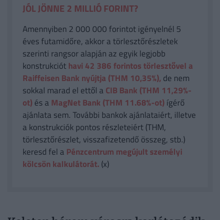
JÓL JÖNNE 2 MILLIÓ FORINT?
Amennyiben 2 000 000 forintot igényelnél 5
éves futamidőre, akkor a törlesztőrészletek
szerinti rangsor alapján az egyik legjobb
konstrukciót
havi 42 386
forintos törlesztővel a
Raiffeisen Bank nyújtja (THM 10,35%),
de nem
sokkal marad el ettől a
CIB Bank (THM 11,29%-
ot)
és a
MagNet Bank (THM 11.68%-ot)
ígérő
ajánlata sem. További bankok ajánlataiért, illetve
a konstrukciók pontos részleteiért (THM,
törlesztőrészlet, visszafizetendő összeg, stb.)
keresd fel a
Pénzcentrum megújult személyi
kölcsön kalkulátorát.
(x)