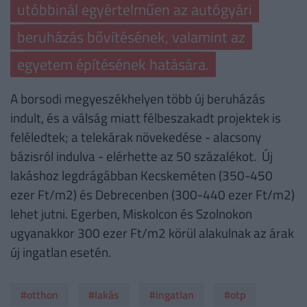
utóbbinál egyértelműen az autógyári
beruházás bővítésének, valamint az
egyetem építésének hatására.
A borsodi megyeszékhelyen több új beruházás
indult, és a válság miatt félbeszakadt projektek is
feléledtek; a telekárak növekedése - alacsony
bázisról indulva - elérhette az 50 százalékot. Új
lakáshoz legdrágábban Kecskeméten (350-450
ezer Ft/m2) és Debrecenben (300-440 ezer Ft/m2)
lehet jutni. Egerben, Miskolcon és Szolnokon
ugyanakkor 300 ezer Ft/m2 körül alakulnak az árak
új ingatlan esetén.
#otthon
#lakás
#ingatlan
#otp