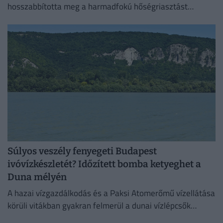
hosszabbította meg a harmadfokú hőségriasztást
Magyarország teljes területére. Néhol már hamarabb
fellélegezhetünk.
Súlyos veszély fenyegeti Budapest
ivóvízkészletét? Időzített bomba ketyeghet a
Duna mélyén
A hazai vízgazdálkodás és a Paksi Atomerőmű vízellátása
körüli vitákban gyakran felmerül a dunai vízlépcsők
megépítése, ám a támogatók és az ellenzők egyaránt fél