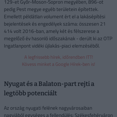
129-et Győr-Moson-Sopron megyében, 896-ot
pedig Pest megye egyéb területein építettek.
Emellett példátlan volument ért el a lakásépítési
bejelentések és engedélyek száma: összesen 21
414 volt 2016-ban, amely két és félszerese a
megelőző év hasonló időszakának - derült ki az OTP
Ingatlanpont vidéki újlakás-piaci elemzéséből.
A legfrissebb hírek, időrendben ITT!
Kövess minket a Google Hírek-ben is!
Nyugat és a Balaton-part rejti a
legtöbb potenciált
Az ország nyugati felének nagyvárosaiban
nagyjából egységes a fellendülés: Székesfehérváron