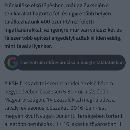
élénkülése első lépésben, már az év elején a
telekárakat hajtotta fel, és egyre több helyen
találkozhatunk 400 ezer Ft/m2 feletti
ingatlanárakkal. Az igényre már van válasz: két és
félszer több építési engedélyt adtak ki idén eddig,
mint tavaly ilyenkor.
Pénzcentrum előresorolása a Google találatokban
A KSH friss adatai szerint az idei év első három
negyedévében összesen 5 307 új lakás épült
Magyarországon, 14 százalékkal meghaladva a
tavalyi év azonos időszakát. 2016-ban Pest
megyén kívül Nyugat-Dunántúl térségében történt
a legtöbb beruházás : 1 416 lakást a fővárosban, 1