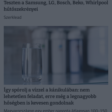
Teszten a Samsung, LG, Bosch, Beko, Whirlpool
hűtőszekrényei
Szerklead
Így spórolj a vízzel a kánikulában: nem
lehetetlen feladat, erre még a legnagyobb
hőségben is kevesen gondolnak
Magyarországon egy ember naponta átlagosan 100-150