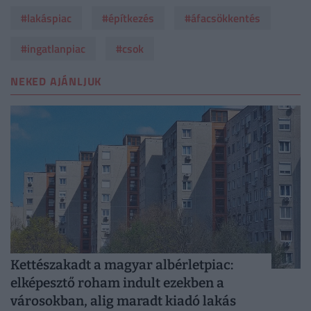
#lakáspiac
#építkezés
#áfacsökkentés
#ingatlanpiac
#csok
NEKED AJÁNLJUK
Kettészakadt a magyar albérletpiac:
elképesztő roham indult ezekben a
városokban, alig maradt kiadó lakás