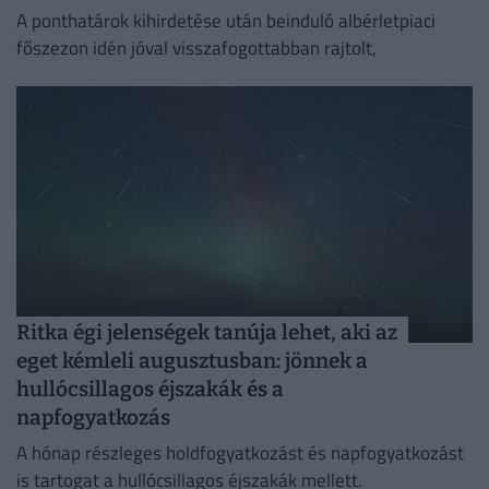
A ponthatárok kihirdetése után beinduló albérletpiaci
főszezon idén jóval visszafogottabban rajtolt,
Ritka égi jelenségek tanúja lehet, aki az
eget kémleli augusztusban: jönnek a
hullócsillagos éjszakák és a
napfogyatkozás
A hónap részleges holdfogyatkozást és napfogyatkozást
is tartogat a hullócsillagos éjszakák mellett.