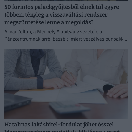
50 forintos palackgyűjtésből élnek túl egyre
többen: tényleg a visszaváltási rendszer
megszüntetése lenne a megoldás?
Aknai Zoltán, a Menhely Alapítvány vezetője a
Pénzcentrumnak arról beszélt, miért veszélyes bűnbakká
tenni a hajléktalan embereket,
Hatalmas lakáshitel-fordulat jöhet ősszel