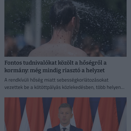
Fontos tudnivalókat közölt a hőségről a
kormány: még mindig riasztó a helyzet
A rendkívüli hőség miatt sebességkorlátozásokat
vezettek be a kötöttpályás közlekedésben, több helyen
csőtörés nehezíti a vízellátást, és megszaporodtak a
bozóttüzek is.