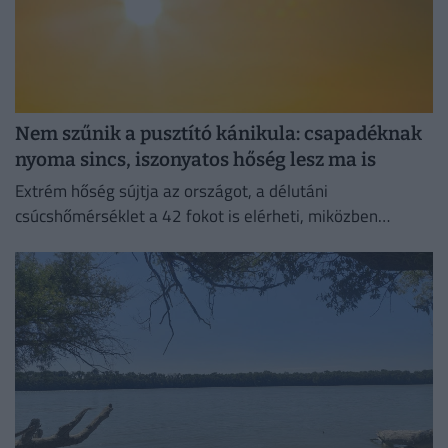
Nem szűnik a pusztító kánikula: csapadéknak
nyoma sincs, iszonyatos hőség lesz ma is
Extrém hőség sújtja az országot, a délutáni
csúcshőmérséklet a 42 fokot is elérheti, miközben
csapadékra egyáltalán nem lehet számítani.