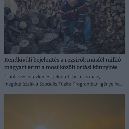
Rendkívüli bejelentés a rezsiről: másfél millió
magyart érint a most közölt óriási könnyítés
Újabb rezsiintézkedést jelentett be a kormány:
megduplázzák a Szociális Tűzifa Programban igényelhető
famennyiséget és az erre fordított költségvetési keretet.