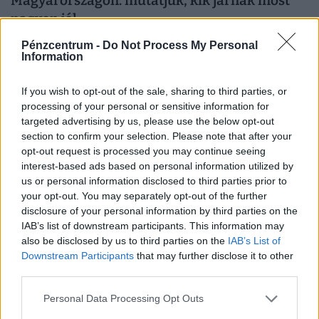
Magyarországon: mutatjuk, kik járnak most
nagyon jól
Hiába estek csaknem 2 százalékponttal a hosszú
Pénzcentrum -
Do Not Process My Personal
Information
forintkamatok az elmúlt hónapokban, a piaci lakáshitelek
átlagkamata egyelőre alig mozdult.
If you wish to opt-out of the sale, sharing to third parties, or
processing of your personal or sensitive information for
targeted advertising by us, please use the below opt-out
section to confirm your selection. Please note that after your
opt-out request is processed you may continue seeing
interest-based ads based on personal information utilized by
us or personal information disclosed to third parties prior to
your opt-out. You may separately opt-out of the further
disclosure of your personal information by third parties on the
IAB’s list of downstream participants. This information may
also be disclosed by us to third parties on the
IAB’s List of
Downstream Participants
that may further disclose it to other
Pusztító hőség, lekapcsolt szaunák: most
third parties.
kiderült, lesz-e áremelés a budapesti
Personal Data Processing Opt Outs
fürdőkben