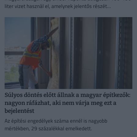
liter vizet használ el, amelynek jelentős részét
feleslegesen pazaroljuk el ivóvíz minőségű vezetékes
vízből.
Súlyos döntés előtt állnak a magyar építkezők:
nagyon ráfázhat, aki nem várja meg ezt a
bejelentést
Az építési engedélyek száma ennél is nagyobb
mértékben, 29 százalékkal emelkedett.