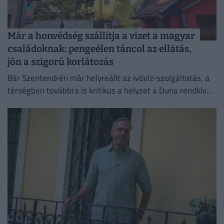
Már a honvédség szállítja a vizet a magyar
családoknak: pengeélen táncol az ellátás,
jön a szigorú korlátozás
Bár Szentendrén már helyreállt az ivóvíz-szolgáltatás, a
térségben továbbra is kritikus a helyzet a Duna rendkívül
alacsony vízállása miatt.