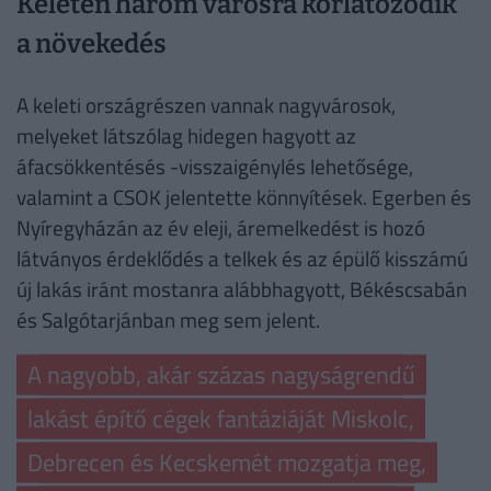
Keleten három városra korlátozódik
a növekedés
A keleti országrészen vannak nagyvárosok,
melyeket látszólag hidegen hagyott az
áfacsökkentésés -visszaigénylés lehetősége,
valamint a CSOK jelentette könnyítések. Egerben és
Nyíregyházán az év eleji, áremelkedést is hozó
látványos érdeklődés a telkek és az épülő kisszámú
új lakás iránt mostanra alábbhagyott, Békéscsabán
és Salgótarjánban meg sem jelent.
A nagyobb, akár százas nagyságrendű
lakást építő cégek fantáziáját Miskolc,
Debrecen és Kecskemét mozgatja meg,