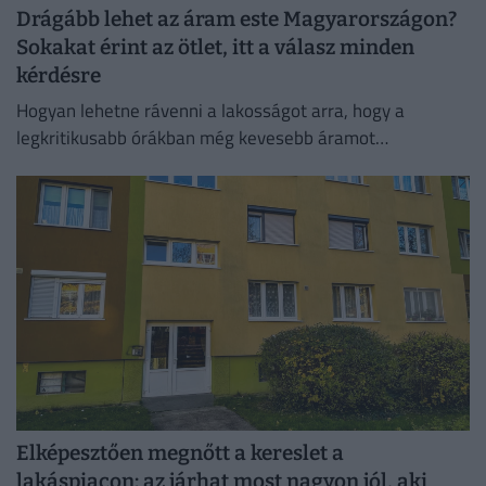
Drágább lehet az áram este Magyarországon?
Sokakat érint az ötlet, itt a válasz minden
kérdésre
Hogyan lehetne rávenni a lakosságot arra, hogy a
legkritikusabb órákban még kevesebb áramot
használjon?
Elképesztően megnőtt a kereslet a
lakáspiacon: az járhat most nagyon jól, aki