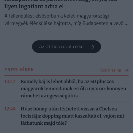
ilyen ingatlant adna el
A fellendülést elsősorban a kelet-magyarországi
vármegyék élénkülése hajtotta, míg Budapesten a vevői
aktivitás lényegében stagnált.
Az Otthon rovat cikkei
FRISS HÍREK
Több friss hír
13:02
Komoly baj is lehet abból, ha az 50 pluszos
magyarok lemondanak erről a nyáron: könnyen
rámehet az egészségük is
12:44
Húsz hónap után térhetett vissza a Chelsea
focistája: dopping miatt kaszálták el, vajon mit
láthatunk majd tőle?