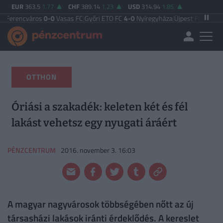
EUR
363.5
1.77
CHF
389.14
1.23
USD
314.94
1.85
ros
0-0
Vasas FC
|
Győri ETO FC
4-0
Nyíregyháza
|
Újpest FC
4-2
Debreceni VSC
OTTHON
Óriási a szakadék: keleten két és fél
lakást vehetsz egy nyugati áráért
PÉNZCENTRUM
2016. november 3. 16:03
A magyar nagyvárosok többségében nőtt az új
társasházi lakások iránti érdeklődés. A kereslet