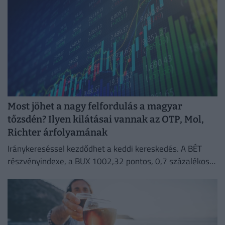
Most jöhet a nagy felfordulás a magyar
tőzsdén? Ilyen kilátásai vannak az OTP, Mol,
Richter árfolyamának
Iránykereséssel kezdődhet a keddi kereskedés. A BÉT
részvényindexe, a BUX 1002,32 pontos, 0,7 százalékos
emelkedéssel 144 473,37 ponton zárt hétfőn.