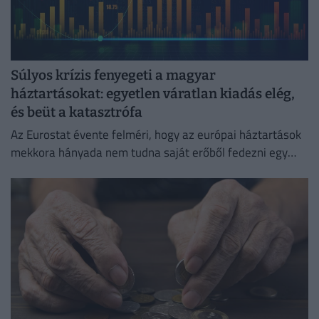
Súlyos krízis fenyegeti a magyar
háztartásokat: egyetlen váratlan kiadás elég,
és beüt a katasztrófa
Az Eurostat évente felméri, hogy az európai háztartások
mekkora hányada nem tudna saját erőből fedezni egy
hirtelen jött, előre nem tervezett kiadást.