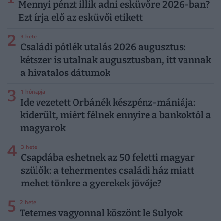
Mennyi pénzt illik adni esküvőre 2026-ban?
Ezt írja elő az esküvői etikett
2
3 hete
Családi pótlék utalás 2026 augusztus:
kétszer is utalnak augusztusban, itt vannak
a hivatalos dátumok
3
1 hónapja
Ide vezetett Orbánék készpénz-mániája:
kiderült, miért félnek ennyire a bankoktól a
magyarok
4
3 hete
Csapdába eshetnek az 50 feletti magyar
szülők: a tehermentes családi ház miatt
mehet tönkre a gyerekek jövője?
5
2 hete
Tetemes vagyonnal köszönt le Sulyok