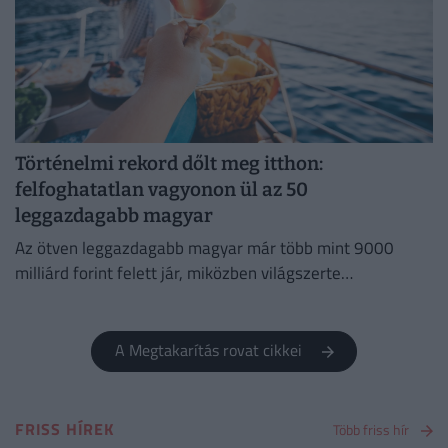
Történelmi rekord dőlt meg itthon:
felfoghatatlan vagyonon ül az 50
leggazdagabb magyar
Az ötven leggazdagabb magyar már több mint 9000
milliárd forint felett jár, miközben világszerte
robbanásszerűen nő a szupergazdagok száma. Mutatjuk!
A Megtakarítás rovat cikkei
FRISS HÍREK
Több friss hír