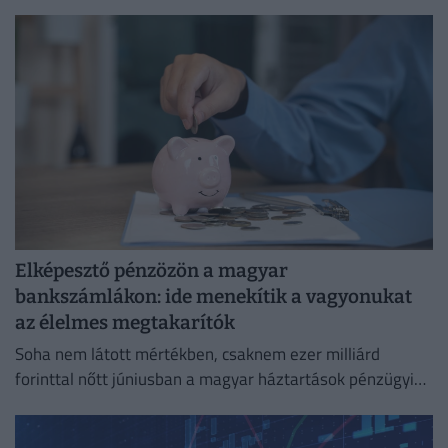
Elképesztő pénzözön a magyar
bankszámlákon: ide menekítik a vagyonukat
az élelmes megtakarítók
Soha nem látott mértékben, csaknem ezer milliárd
forinttal nőtt júniusban a magyar háztartások pénzügyi
megtakarításainak állománya.