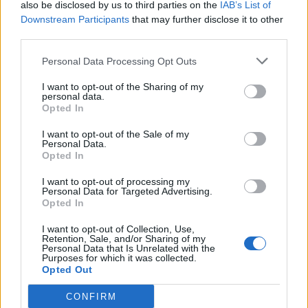
also be disclosed by us to third parties on the
IAB’s List of
vezető részvények a Magyar Telekom kivételével
Downstream Participants
that may further disclose it to other
gyengültek az előző napi záráshoz képest.
third parties.
Personal Data Processing Opt Outs
I want to opt-out of the Sharing of my
personal data.
Opted In
I want to opt-out of the Sale of my
Personal Data.
Opted In
I want to opt-out of processing my
Personal Data for Targeted Advertising.
Opted In
Rendkívüli lépés a legnépszerűbb magyar
állampapírnál: milliárdos spórolás indult a
I want to opt-out of Collection, Use,
Retention, Sale, and/or Sharing of my
háttérben, erre kevesen számítottak
Personal Data that Is Unrelated with the
Purposes for which it was collected.
Az Államadósság-kezelő Központ (ÁKK) július elején több
Opted Out
mint 100 milliárd forint értékben vásárolt vissza magas
CONFIRM
kamatozású Fix Magyar Állampapírokat.