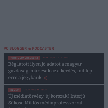
PC BLOGGER & PODCASTER
2026. augusztus 7. 16:50
PORTFOLIO CHECKLIST
Rég látott ilyen jó adatot a magyar
gazdaság: már csak az a kérdés, mit lép
erre a jegybank
2026. július 16. 18:28
MEDIA1
Új médiatörvény, új korszak? Interjú
Sükösd Miklós médiaprofesszorral