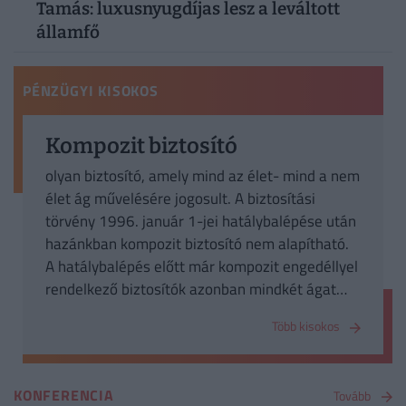
Tamás: luxusnyugdíjas lesz a leváltott
államfő
PÉNZÜGYI KISOKOS
Kompozit biztosító
olyan biztosító, amely mind az élet- mind a nem
élet ág művelésére jogosult. A biztosítási
törvény 1996. január 1-jei hatálybalépése után
hazánkban kompozit biztosító nem alapítható.
A hatálybalépés előtt már kompozit engedéllyel
rendelkező biztosítók azonban mindkét ágat
tovább művelhetik.
Több kisokos
KONFERENCIA
Tovább