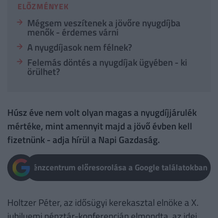
ELŐZMÉNYEK
Mégsem veszítenek a jövőre nyugdíjba
menők - érdemes várni
A nyugdíjasok nem félnek?
Felemás döntés a nyugdíjak ügyében - ki
örülhet?
Húsz éve nem volt olyan magas a nyugdíjjárulék
mértéke, mint amennyit majd a jövő évben kell
fizetnünk - adja hírül a Napi Gazdaság.
Pénzcentrum előresorolása a Google találatokban
Holtzer Péter, az idősügyi kerekasztal elnöke a X.
jubiluemi pénztár-konferencián elmondta, az idei