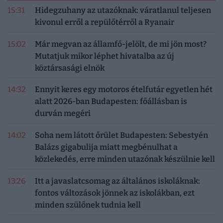
15:31
Hidegzuhany az utazóknak: váratlanul teljesen
kivonul erről a repülőtérről a Ryanair
15:02
Már megvan az államfő-jelölt, de mi jön most?
Mutatjuk mikor léphet hivatalba az új
köztársasági elnök
14:32
Ennyit keres egy motoros ételfutár egyetlen hét
alatt 2026-ban Budapesten: főállásban is
durván megéri
14:02
Soha nem látott őrület Budapesten: Sebestyén
Balázs gigabulija miatt megbénulhat a
közlekedés, erre minden utazónak készülnie kell
13:26
Itt a javaslatcsomag az általános iskoláknak:
fontos változások jönnek az iskolákban, ezt
minden szülőnek tudnia kell