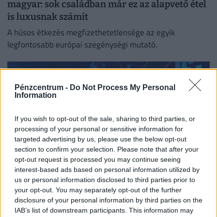
magyar: sok családban már ez az alapvető étel
is luxusnak számít
A húsos étkezés megfizethetetlensége az egyik
legfontosabb európai szegénységi mutató.
Pénzcentrum -
Do Not Process My Personal
Information
If you wish to opt-out of the sale, sharing to third parties, or
processing of your personal or sensitive information for
targeted advertising by us, please use the below opt-out
section to confirm your selection. Please note that after your
opt-out request is processed you may continue seeing
interest-based ads based on personal information utilized by
us or personal information disclosed to third parties prior to
Ráfizetett, aki ma ebbe fektette a pénzét a
your opt-out. You may separately opt-out of the further
Budapesti Értéktőzsdén
disclosure of your personal information by third parties on the
IAB’s list of downstream participants. This information may
A részvénypiac forgalma 19,7 milliárd forint volt, a