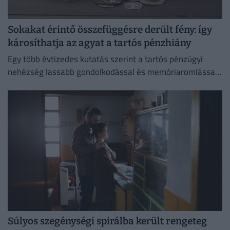
Sokakat érintő összefüggésre derült fény: így
károsíthatja az agyat a tartós pénzhiány
Egy több évtizedes kutatás szerint a tartós pénzügyi
nehézség lassabb gondolkodással és memóriaromlással
járhat.
Súlyos szegénységi spirálba került rengeteg