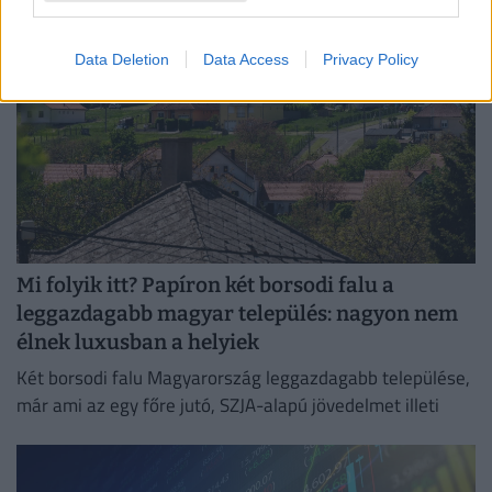
Data Deletion
Data Access
Privacy Policy
Mi folyik itt? Papíron két borsodi falu a
leggazdagabb magyar település: nagyon nem
élnek luxusban a helyiek
Két borsodi falu Magyarország leggazdagabb települése,
már ami az egy főre jutó, SZJA-alapú jövedelmet illeti