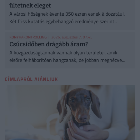
ültetnek eleget
A városi hőségnek évente 350 ezren esnek áldozatául.
Két friss kutatás egybehangzó eredménye szerint...
KONYHAKONTROLLING
| 2026. augusztus 7. 07:45
Csúcsidőben drágább áram?
A közgazdaságtannak vannak olyan területei, amik
elsőre felháborítóan hangzanak, de jobban megnézve...
CÍMLAPRÓL AJÁNLJUK