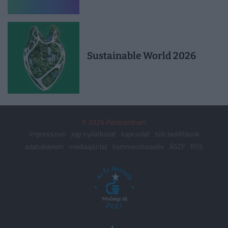
Sustainable World 2026
© 2026 Pénzcentrum
impresszum
jogi nyilatkozat
kapcsolat
süti beállítások
adatvédelem
médiaajánlat
kommentkezelés
ÁSZF
RSS