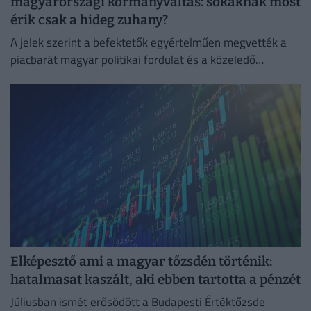
magyarországi kormányváltás: sokaknak most
érik csak a hideg zuhany?
A jelek szerint a befektetők egyértelműen megvették a
piacbarát magyar politikai fordulat és a közeledő
euróbevezetés narratíváját.
Elképesztő ami a magyar tőzsdén történik:
hatalmasat kaszált, aki ebben tartotta a pénzét
Júliusban ismét erősödött a Budapesti Értéktőzsde