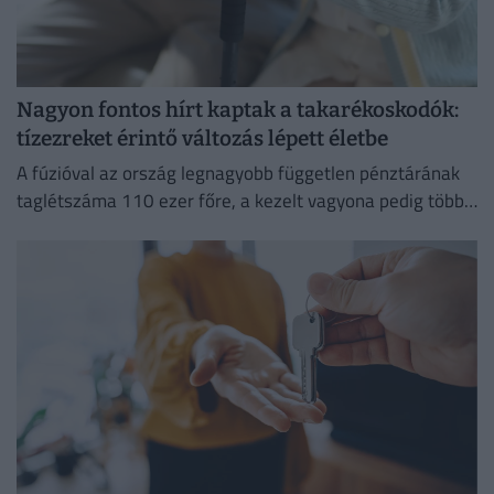
Nagyon fontos hírt kaptak a takarékoskodók:
tízezreket érintő változás lépett életbe
A fúzióval az ország legnagyobb független pénztárának
taglétszáma 110 ezer főre, a kezelt vagyona pedig több
mint 295 milliárd forintra nőtt.