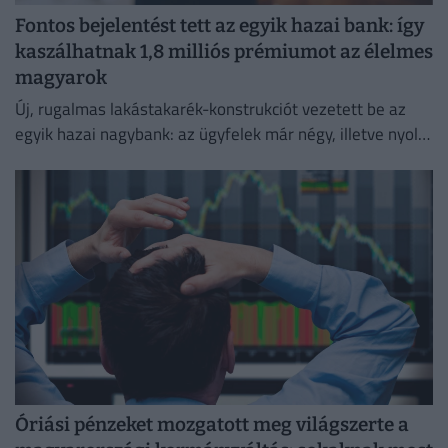
Fontos bejelentést tett az egyik hazai bank: így
kaszálhatnak 1,8 milliós prémiumot az élelmes
magyarok
Új, rugalmas lakástakarék-konstrukciót vezetett be az
egyik hazai nagybank: az ügyfelek már négy, illetve nyolc
év elteltével is kivehetik a pénzüket előre meghatározott
hozammal.
Óriási pénzeket mozgatott meg világszerte a