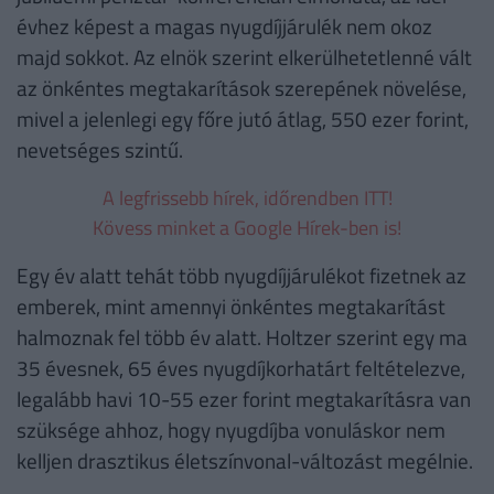
évhez képest a magas nyugdíjjárulék nem okoz
majd sokkot. Az elnök szerint elkerülhetetlenné vált
az önkéntes megtakarítások szerepének növelése,
mivel a jelenlegi egy főre jutó átlag, 550 ezer forint,
nevetséges szintű.
A legfrissebb hírek, időrendben ITT!
Kövess minket a Google Hírek-ben is!
Egy év alatt tehát több nyugdíjjárulékot fizetnek az
emberek, mint amennyi önkéntes megtakarítást
halmoznak fel több év alatt. Holtzer szerint egy ma
35 évesnek, 65 éves nyugdíjkorhatárt feltételezve,
legalább havi 10-55 ezer forint megtakarításra van
szüksége ahhoz, hogy nyugdíjba vonuláskor nem
kelljen drasztikus életszínvonal-változást megélnie.