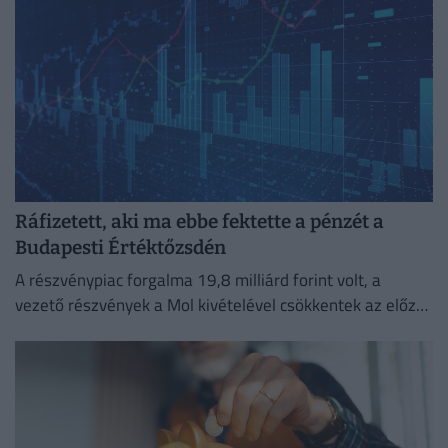
Ráfizetett, aki ma ebbe fektette a pénzét a
Budapesti Értéktőzsdén
A részvénypiac forgalma 19,8 milliárd forint volt, a
vezető részvények a Mol kivételével csökkentek az előző
napi záráshoz képest.