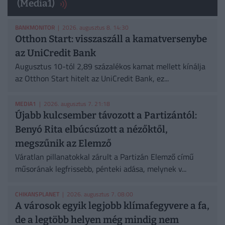
(Media1)
BANKMONITOR
| 2026. augusztus 8. 14:30
Otthon Start: visszaszáll a kamatversenybe
az UniCredit Bank
Augusztus 10-tól 2,89 százalékos kamat mellett kínálja
az Otthon Start hitelt az UniCredit Bank, ez...
MEDIA1
| 2026. augusztus 7. 21:18
Újabb kulcsember távozott a Partizántól:
Benyó Rita elbúcsúzott a nézőktől,
megszűnik az Elemző
Váratlan pillanatokkal zárult a Partizán Elemző című
műsorának legfrissebb, pénteki adása, melynek v...
CHIKANSPLANET
| 2026. augusztus 7. 08:00
A városok egyik legjobb klímafegyvere a fa,
de a legtöbb helyen még mindig nem