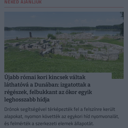
NEKED AJÁNLJUK
Újabb római kori kincsek váltak
láthatóvá a Dunában: izgatottak a
régészek, felbukkant az ókor egyik
leghosszabb hídja
Drónok segítségével térképezték fel a felszínre került
alapokat, nyomon követték az egykori híd nyomvonalát,
és felmérték a szerkezeti elemek állapotát.