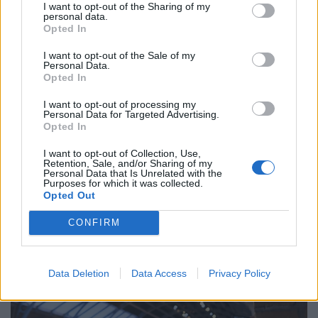
I want to opt-out of the Sharing of my
personal data.
Opted In
Kvíz: Hallottad már ezeket a nyári szólásokat
I want to opt-out of the Sale of my
Personal Data.
és mondásokat? A jelentésükön sokan
Opted In
elbuknak!
I want to opt-out of processing my
A nyárhoz kapcsolódó régi magyar mondások között
Personal Data for Targeted Advertising.
akadnak könnyűek és igazi fejtörők is. Vajon neked
Opted In
sikerül összegyűjteni a maximális pontszámot?
I want to opt-out of Collection, Use,
Retention, Sale, and/or Sharing of my
Personal Data that Is Unrelated with the
Purposes for which it was collected.
Opted Out
CONFIRM
Data Deletion
Data Access
Privacy Policy