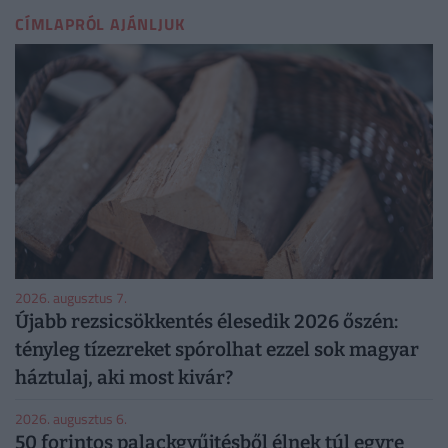
CÍMLAPRÓL AJÁNLJUK
2026. augusztus 7.
Újabb rezsicsökkentés élesedik 2026 őszén:
tényleg tízezreket spórolhat ezzel sok magyar
háztulaj, aki most kivár?
2026. augusztus 6.
50 forintos palackgyűjtésből élnek túl egyre