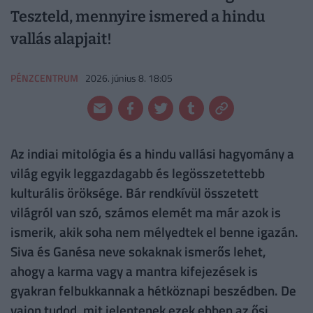
Teszteld, mennyire ismered a hindu
vallás alapjait!
PÉNZCENTRUM
2026. június 8. 18:05
Az indiai mitológia és a hindu vallási hagyomány a
világ egyik leggazdagabb és legösszetettebb
kulturális öröksége. Bár rendkívül összetett
világról van szó, számos elemét ma már azok is
ismerik, akik soha nem mélyedtek el benne igazán.
Siva és Ganésa neve sokaknak ismerős lehet,
ahogy a karma vagy a mantra kifejezések is
gyakran felbukkannak a hétköznapi beszédben. De
vajon tudod, mit jelentenek ezek ebben az ősi,