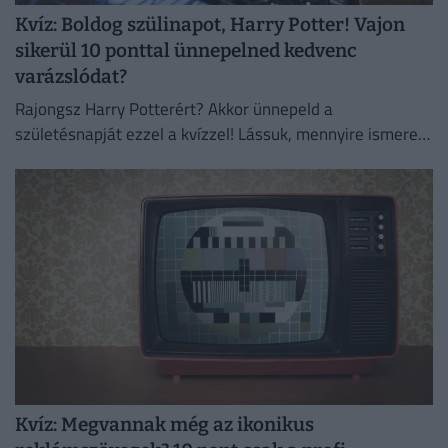
Kvíz: Boldog szülinapot, Harry Potter! Vajon
sikerül 10 ponttal ünnepelned kedvenc
varázslódat?
Rajongsz Harry Potterért? Akkor ünnepeld a
születésnapját ezzel a kvízzel! Lássuk, mennyire ismered
valójában a kedvenc varázslódat!
Kvíz: Megvannak még az ikonikus