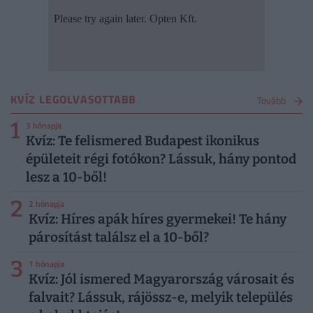
KVÍZ LEGOLVASOTTABB
Tovább
1
3 hónapja
Kvíz: Te felismered Budapest ikonikus
épületeit régi fotókon? Lássuk, hány pontod
lesz a 10-ből!
2
2 hónapja
Kvíz: Híres apák híres gyermekei! Te hány
párosítást találsz el a 10-ből?
3
1 hónapja
Kvíz: Jól ismered Magyarország városait és
falvait? Lássuk, rájössz-e, melyik település