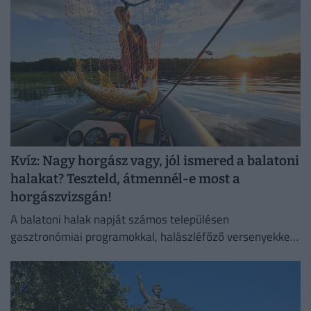
Kvíz: Nagy horgász vagy, jól ismered a balatoni
halakat? Teszteld, átmennél-e most a
horgászvizsgán!
A balatoni halak napját számos településen
gasztronómiai programokkal, halászléfőző versenyekkel
és horgászversenyekkel ünneplik.