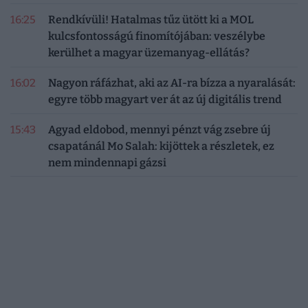
16:25
Rendkívüli! Hatalmas tűz ütött ki a MOL
kulcsfontosságú finomítójában: veszélybe
kerülhet a magyar üzemanyag-ellátás?
16:02
Nagyon ráfázhat, aki az AI-ra bízza a nyaralását:
egyre több magyart ver át az új digitális trend
15:43
Agyad eldobod, mennyi pénzt vág zsebre új
csapatánál Mo Salah: kijöttek a részletek, ez
nem mindennapi gázsi