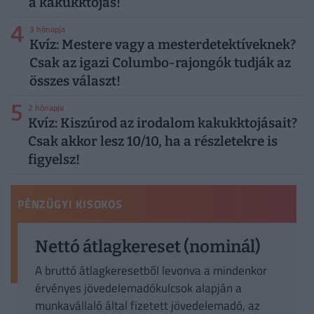
a kakukktojás!
4
3 hónapja
Kvíz: Mestere vagy a mesterdetektíveknek?
Csak az igazi Columbo-rajongók tudják az
összes választ!
5
2 hónapja
Kvíz: Kiszúrod az irodalom kakukktojásait?
Csak akkor lesz 10/10, ha a részletekre is
figyelsz!
PÉNZÜGYI KISOKOS
Nettó átlagkereset (nominál)
A bruttó átlagkeresetből levonva a mindenkor
érvényes jövedelemadókulcsok alapján a
munkavállaló által fizetett jövedelemadó, az