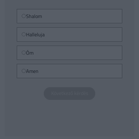
Shalom
Halleluja
Óm
Amen