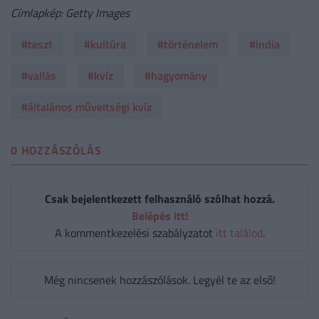
Címlapkép: Getty Images
#teszt
#kultúra
#történelem
#india
#vallás
#kvíz
#hagyomány
#általános műveltségi kvíz
0 HOZZÁSZÓLÁS
Csak bejelentkezett felhasználó szólhat hozzá.
Belépés itt!
A kommentkezelési szabályzatot
itt találod
.
Még nincsenek hozzászólások. Legyél te az első!