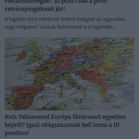
reklámszövegek? 10 pont csak a profi
retrórajongóknak jár!
A legjobb retro reklámok örökre beégtek az agyunkba...
vagy mégsem? Lássuk, felismered-e a legendás
szlogeneket és márkákat!
Kvíz: Felismered Európa fővárosait egyetlen
képről? Igazi világutazónak kell lenni a 10
ponthoz!