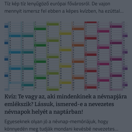
Tíz kép tíz lenyűgöző európai fővárosról. De vajon
mennyit ismersz fel ebben a képes kvízben, ha ezúttal
nem a legismertebb nevezetességeket látod?
Kvíz: Te vagy az, aki mindenkinek a névnapjára
emlékszik? Lássuk, ismered-e a nevezetes
névnapok helyét a naptárban!
Egyeseknek olyan jó a névnap-memóriájuk, hogy
könnyedén meg tudják mondani kevésbé nevezetes