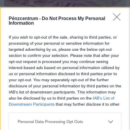
Pénzcentrum -
Do Not Process My Personal
Information
If you wish to opt-out of the sale, sharing to third parties, or
Kvíz: Itt a forint születésnapja! Te mennyit
processing of your personal or sensitive information for
targeted advertising by us, please use the below opt-out
tudsz a magyar fizetőeszközről?
section to confirm your selection. Please note that after your
A mai kvíz során a magyar fizetőeszköz bevezetésének
opt-out request is processed you may continue seeing
évfordulója alkalmából a jelenleg forgalomban lévő
interest-based ads based on personal information utilized by
magyar forint kapcsán teszünk fel izgalmas, érdekes
us or personal information disclosed to third parties prior to
your opt-out. You may separately opt-out of the further
kérdéseket.
disclosure of your personal information by third parties on the
IAB’s list of downstream participants. This information may
also be disclosed by us to third parties on the
IAB’s List of
Downstream Participants
that may further disclose it to other
third parties.
Personal Data Processing Opt Outs