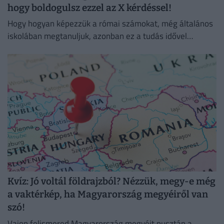
hogy boldogulsz ezzel az X kérdéssel!
Hogy hogyan képezzük a római számokat, még általános
iskolában megtanuljuk, azonban ez a tudás idővel
megkophat.
Kvíz: Jó voltál földrajzból? Nézzük, megy-e még
a vaktérkép, ha Magyarország megyéiről van
szó!
Vajon felismered Magyarország megyéit pusztán a