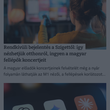
Rendkívüli bejelentés a Szigettől: így
nézhetjük otthonról, ingyen a magyar
fellépők koncertjeit
A magyar előadók koncertjeinek felvételét még a nyár
folyamán láthatják az M1 nézői, a fellépések korlátozott
ideig a Médiaklikken is visszanézhetők lesznek.