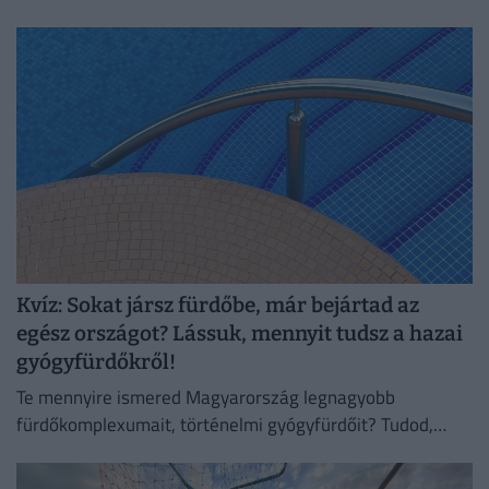
dátumokról is, milyen névnap kötődiik hozzájuk.
Kvíz: Sokat jársz fürdőbe, már bejártad az
egész országot? Lássuk, mennyit tudsz a hazai
gyógyfürdőkről!
Te mennyire ismered Magyarország legnagyobb
fürdőkomplexumait, történelmi gyógyfürdőit? Tudod,
mely városaink híresek fürdőikről?