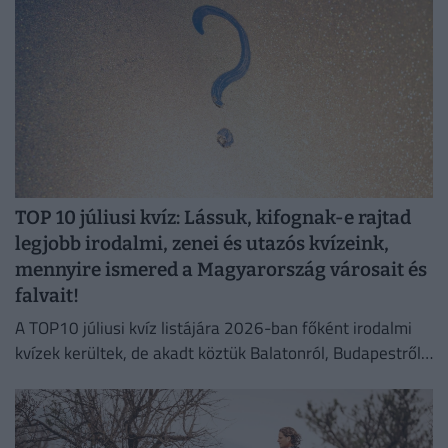
TOP 10 júliusi kvíz: Lássuk, kifognak-e rajtad
legjobb irodalmi, zenei és utazós kvízeink,
mennyire ismered a Magyarország városait és
falvait!
A TOP10 júliusi kvíz listájára 2026-ban főként irodalmi
kvízek kerültek, de akadt köztük Balatonról, Budapestről,
zenéről szóló kvíz is. Tölts ki 1-2 kérdéssort a
legjobbakból!