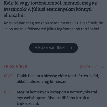
Kvíz: Jó vagy történelemből, mennek még az
évszámok? A júliusi eseményeken könnyű
elhasalni!
Az iskolában még magabiztosan mentek az évszámok, de
vajon most is felismered július legfontosabb történelmi
fordulatait?
A Kvíz rovat cikkei
FRISS HÍREK
Több friss hír
16:43
Újabb focista a bíróság előtt: testi sértés a vád,
ebből nehezen fog kimászni
16:33
Megint keményen lecsapott a versenyhivatal
egy webshopra: súlyos milliókba került a
trükközésük