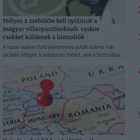
Mélyen a zsebükbe kell nyúlniuk a
magyar villanyautósoknak: vaskos
csekket küldenek a biztosítók
A hazai utakon futó elektromos autók száma már
jócskán átlépte a százezres határt, ami a biztosítási
piacon is egyértelműen érezteti a hatását.