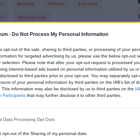
és
#község
#falvak
#városok
2
íz
#földrajz kvíz
rum -
Do Not Process My Personal Information
2
to opt-out of the sale, sharing to third parties, or processing of your per
formation for targeted advertising by us, please use the below opt-out s
áló szólhat hozzá.
Belépés itt!
r selection. Please note that after your opt-out request is processed y
zabályzatot
itt találod
.
eing interest-based ads based on personal information utilized by us or
disclosed to third parties prior to your opt-out. You may separately opt-
losure of your personal information by third parties on the IAB’s list of
2
ások. Legyél te az első!
. This information may also be disclosed by us to third parties on the
IA
Participants
that may further disclose it to other third parties.
l Data Processing Opt Outs
2
o opt-out of the Sharing of my personal data.