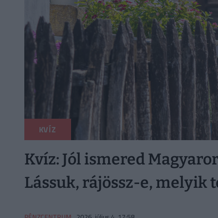
KVÍZ
Kvíz: Jól ismered Magyarors
Lássuk, rájössz-e, melyik 
PÉNZCENTRUM
2026. július 4. 17:58