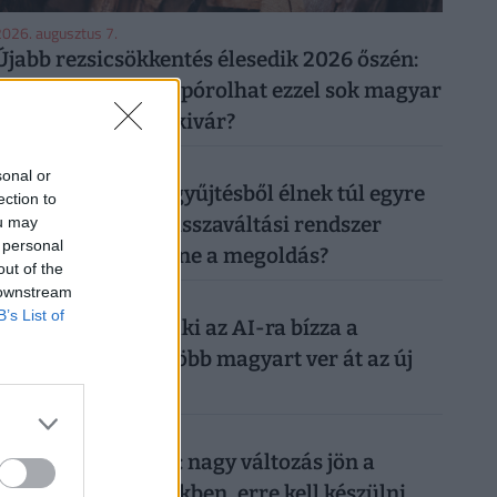
026. augusztus 7.
Újabb rezsicsökkentés élesedik 2026 őszén:
tényleg tízezreket spórolhat ezzel sok magyar
háztulaj, aki most kivár?
026. augusztus 6.
sonal or
50 forintos palackgyűjtésből élnek túl egyre
ection to
többen: tényleg a visszaváltási rendszer
ou may
 personal
megszüntetése lenne a megoldás?
out of the
 downstream
026. augusztus 7.
B’s List of
Nagyon ráfázhat, aki az AI-ra bízza a
nyaralását: egyre több magyart ver át az új
digitális trend
026. augusztus 7.
Döntött a kormány: nagy változás jön a
háziorvosi rendelőkben, erre kell készülni