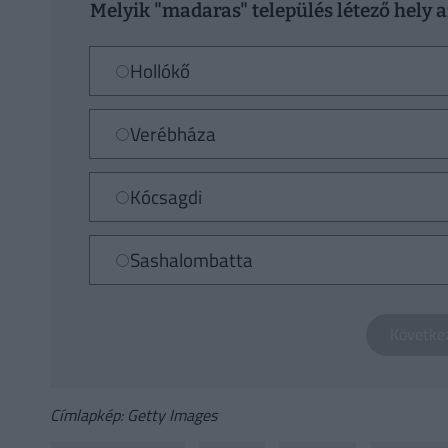
Melyik "madaras" település létező hely a
Hollókő
Verébháza
Kócsagdi
Sashalombatta
Címlapkép: Getty Images