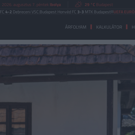
2026. augusztus 7. péntek
Ibolya
29 °C
Budapest
receni VSC
|
Budapest Honvéd FC
3-3
MTK Budapest
UEFA EURÓPA LIGA
Be
ÁRFOLYAM
KALKULÁTOR
H