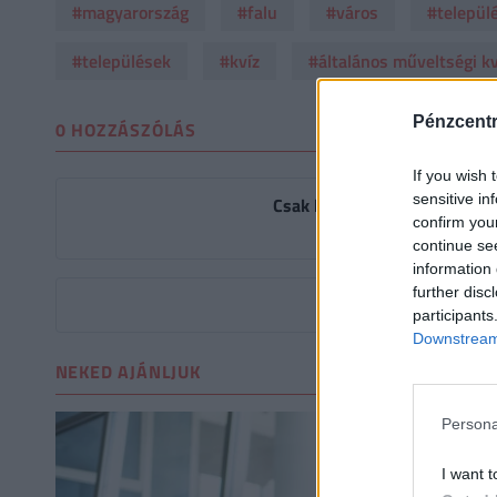
#magyarország
#falu
#város
#települ
#települések
#kvíz
#általános műveltségi kv
Pénzcent
0 HOZZÁSZÓLÁS
If you wish 
sensitive in
Csak bejelentkezett felhaszn
confirm you
A kommentkezelési s
continue se
information 
further disc
Még nincsenek hozzászól
participants
Downstream 
NEKED AJÁNLJUK
Persona
I want t