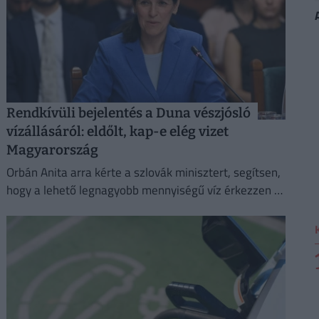
Rendkívüli bejelentés a Duna vészjósló
vízállásáról: eldőlt, kap-e elég vizet
Magyarország
Orbán Anita arra kérte a szlovák minisztert, segítsen,
hogy a lehető legnagyobb mennyiségű víz érkezzen a
Dunán Magyarországra,