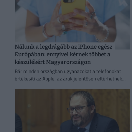
Nálunk a legdrágább az iPhone egész
Európában: ennyivel kérnek többet a
készülékért Magyarországon
Bár minden országban ugyanazokat a telefonokat
értékesíti az Apple, az árak jelentősen eltérhetnek
attól függően, hol vásároljuk meg az új mobilunkat.