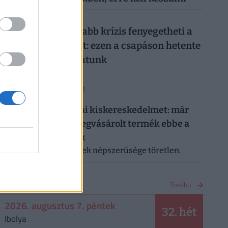
026. augusztus 7.
Hiába a jó hírek, újabb krízis fenyegetheti a
magyar gazdaságot: ezen a csapáson hetente
milliárdokat bukhatunk
ERRŐL NE MARADJ LE!
Letarolták az európai kiskereskedelmet: már
minden második megvásárolt termék ebbe a
kategóriába tartozik
A saját márkás termékek népszerűsége töretlen.
NAPTÁR
Tovább
2026. augusztus 7. péntek
32. hét
Ibolya