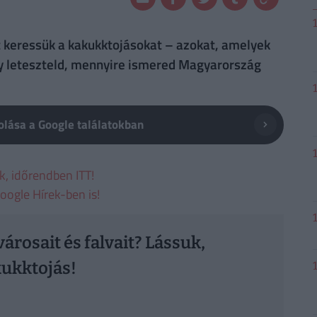
t keressük a kakukktojásokat – azokat, amelyek
ogy leteszteld, mennyire ismered Magyarország
lása a Google találatokban
ek, időrendben ITT!
oogle Hírek-ben is!
árosait és falvait? Lássuk,
kukktojás!