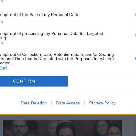
In
2
o opt-out of the Sale of my Personal Data.
In
to opt-out of processing my Personal Data for Targeted
ing.
In
o opt-out of Collection, Use, Retention, Sale, and/or Sharing
ersonal Data that Is Unrelated with the Purposes for which it
lected.
Out
CONFIRM
n: így tudhatod meg végre,
Data Deletion
Data Access
Privacy Policy