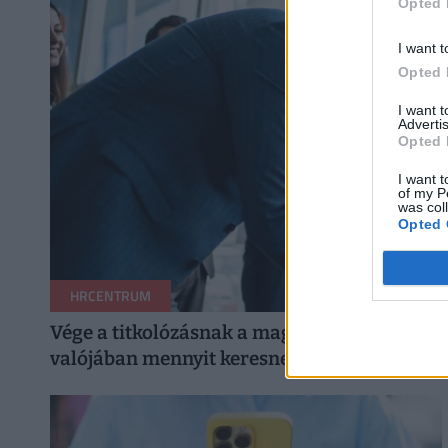
Opted 
I want t
Opted 
I want 
Advertis
Opted 
I want t
of my P
was col
Opted 
HRCENTRUM
Vége a titkolózásnak a magyar munkahelyeke
valójában mennyit keresnek a többiek