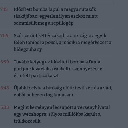
17:13
Időzített bomba lapul a magyar utazók
táskájában: egyetlen ilyen eszköz miatt
semmisült meg a repülőgép
17:05
Szó szerint kettészakadt az ország: az egyik
felén tombol a pokol, a másikra megérkezett a
hidegzuhany
16:59
Tovább ketyeg az időzített bomba a Duna
partján: lezárták a rákkeltő szennyezéssel
érintett partszakaszt
16:43
Újabb focista a bíróság előtt: testi sértés a vád,
ebből nehezen fog kimászni
16:33
Megint keményen lecsapott a versenyhivatal
egy webshopra: súlyos milliókba került a
trükközésük
2/10 kérdés