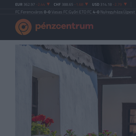
EUR
362.97
-2.44
CHF
388.65
-1.68
USD
314.18
-2.79
C
|
Ferencváros
0-0
Vasas FC
|
Győri ETO FC
4-0
Nyíregyháza
|
Újpest FC
4-2
Deb