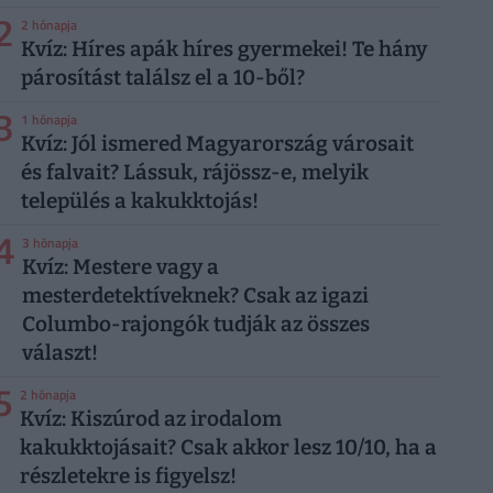
2
2 hónapja
Kvíz: Híres apák híres gyermekei! Te hány
párosítást találsz el a 10-ből?
3
1 hónapja
Kvíz: Jól ismered Magyarország városait
és falvait? Lássuk, rájössz-e, melyik
település a kakukktojás!
4
3 hónapja
Kvíz: Mestere vagy a
mesterdetektíveknek? Csak az igazi
Columbo-rajongók tudják az összes
választ!
5
2 hónapja
Kvíz: Kiszúrod az irodalom
kakukktojásait? Csak akkor lesz 10/10, ha a
részletekre is figyelsz!