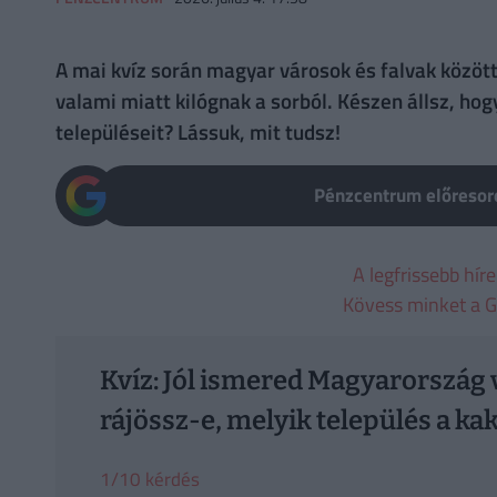
A mai kvíz során magyar városok és falvak közöt
valami miatt kilógnak a sorból. Készen állsz, h
településeit? Lássuk, mit tudsz!
Pénzcentrum előresoro
A legfrissebb hír
Kövess minket a G
Kvíz: Jól ismered Magyarország v
rájössz-e, melyik település a ka
1/10 kérdés