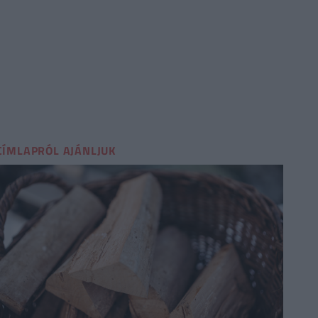
Milyen város nem létezik jelennleg az alábbiak köz
Dunaújváros
Tiszaújváros
Komáromújváros
CÍMLAPRÓL AJÁNLJUK
Balmazújváros