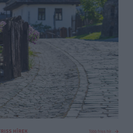
FRISS HÍREK
Több friss hír