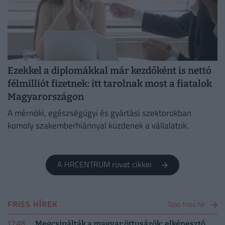
Ezekkel a diplomákkal már kezdőként is nettó
félmilliót fizetnek: itt tarolnak most a fiatalok
Magyarországon
A mérnöki, egészségügyi és gyártási szektorokban
komoly szakemberhiánnyal küzdenek a vállalatok.
A HRCENTRUM rovat cikkei
FRISS HÍREK
Több friss hír
17:48
Megcsinálták a magyar öttusázók: elképesztő