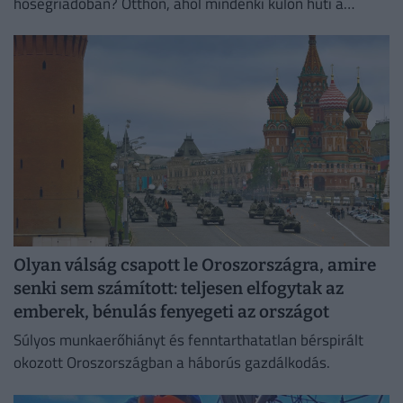
hőségriadóban? Otthon, ahol mindenki külön hűti a
lakását, vagy egy korszerű, energiahatékony
irodaházban, ahol a hűtés központilag működik.
Olyan válság csapott le Oroszországra, amire
senki sem számított: teljesen elfogytak az
emberek, bénulás fenyegeti az országot
Súlyos munkaerőhiányt és fenntarthatatlan bérspirált
okozott Oroszországban a háborús gazdálkodás.