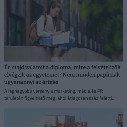
Ér majd valamit a diploma, mire a felvételizők
elvégzik az egyetemet? Nem minden papírnak
ugyanannyi az értéke
A legnagyobb verseny a marketing, média és PR
területén figyelhető meg, ahol átlagosan száz feletti
jelentkező juthat egy pályakezdő állásra.