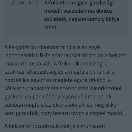
2026.06.10.
Kifulladt a magyar gazdasági
modell: veszedelmes döntés
született, nagyon komoly böjtje
lehet
A kékgalléros toborzás mindig is az egyik
legnehezebb HR-feladatnak számított, de a helyzet
mára kritikussá vált. A fizikai alkalmasság, a
szakmai felkészültség és a megfelelő mentális
hozzáállás együttes megléte egyre ritkább. A
vállalatok tapasztalata szerint száz jelentkezőből
gyakran csupán néhány olyan jelölt marad, aki
valóban megfelel az elvárásoknak, és még ekkor
sem garantált, hogy hosszú távon a cégnél marad.
A helyzetet tovább súlyosbítja a munkaerő