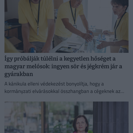
Így próbálják túlélni a kegyetlen hőséget a
magyar melósok: ingyen sör és jégkrém jár a
gyárakban
A kánikula elleni védekezést bonyolítja, hogy a
kormányzati elvárásokkal összhangban a cégeknek az
energiafogyasztásukat is mérsékelniük kell.