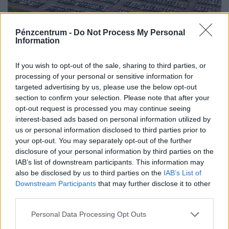
Pénzcentrum -
Do Not Process My Personal
Information
Hiába a jó hírek, újabb krízis fenyegetheti
a magyar gazdaságot: ezen a csapáson
If you wish to opt-out of the sale, sharing to third parties, or
hetente milliárdokat bukhatunk
processing of your personal or sensitive information for
A magas energiaárak, a gyenge európai kereslet és az
targeted advertising by us, please use the below opt-out
section to confirm your selection. Please note that after your
autóipar versenyképességi gondjai továbbra is komoly
opt-out request is processed you may continue seeing
fékezőerőt jelentenek Németország számára.
interest-based ads based on personal information utilized by
us or personal information disclosed to third parties prior to
your opt-out. You may separately opt-out of the further
disclosure of your personal information by third parties on the
IAB’s list of downstream participants. This information may
also be disclosed by us to third parties on the
IAB’s List of
Downstream Participants
that may further disclose it to other
third parties.
Personal Data Processing Opt Outs