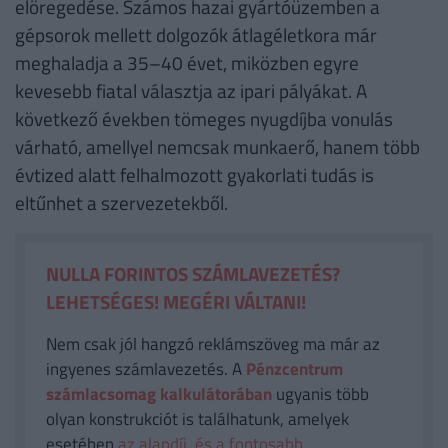
elöregedése. Számos hazai gyártóüzemben a
gépsorok mellett dolgozók átlagéletkora már
meghaladja a 35–40 évet, miközben egyre
kevesebb fiatal választja az ipari pályákat. A
következő években tömeges nyugdíjba vonulás
várható, amellyel nemcsak munkaerő, hanem több
évtized alatt felhalmozott gyakorlati tudás is
eltűnhet a szervezetekből.
NULLA FORINTOS SZÁMLAVEZETÉS?
LEHETSÉGES! MEGÉRI VÁLTANI!
Nem csak jól hangzó reklámszöveg ma már az
ingyenes számlavezetés. A
Pénzcentrum
számlacsomag kalkulátorában
ugyanis több
olyan konstrukciót is találhatunk, amelyek
esetében
az alapdíj, és a fontosabb