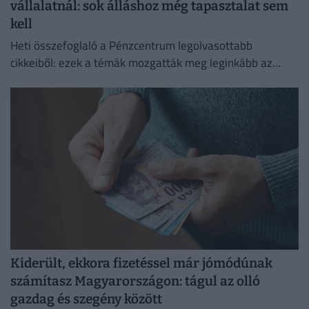
vállalatnál: sok álláshoz még tapasztalat sem
kell
Heti összefoglaló a Pénzcentrum legolvasottabb
cikkeiből: ezek a témák mozgatták meg leginkább az
olvasókat.
Kiderült, ekkora fizetéssel már jómódúnak
számítasz Magyarországon: tágul az olló
gazdag és szegény között