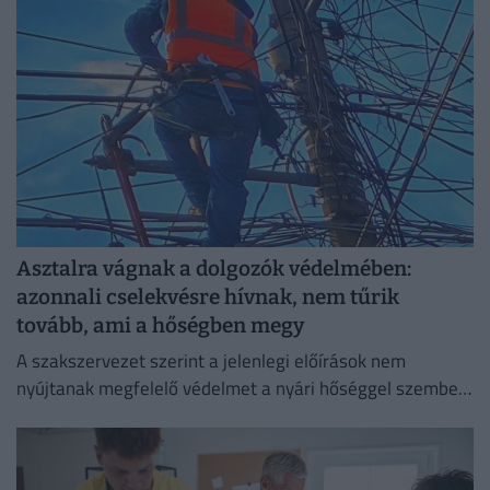
Asztalra vágnak a dolgozók védelmében:
azonnali cselekvésre hívnak, nem tűrik
tovább, ami a hőségben megy
A szakszervezet szerint a jelenlegi előírások nem
nyújtanak megfelelő védelmet a nyári hőséggel szemben,
ezért aláírásgyűjtést indítottak a dolgozók egészségének
védelmében.