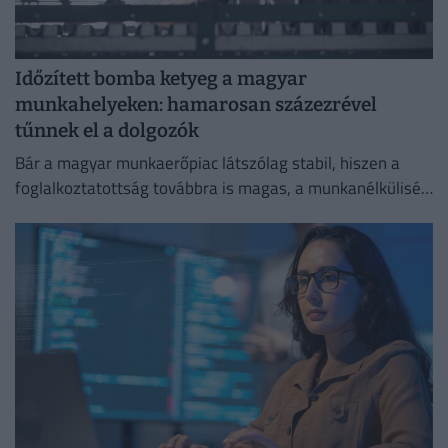
Időzített bomba ketyeg a magyar
munkahelyeken: hamarosan százezrével
tűnnek el a dolgozók
Bár a magyar munkaerőpiac látszólag stabil, hiszen a
foglalkoztatottság továbbra is magas, a munkanélküliség
pedig nem emelkedik drámai mértékben.