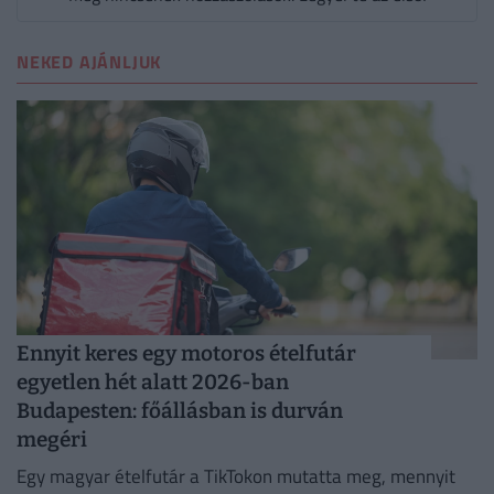
NEKED AJÁNLJUK
Ennyit keres egy motoros ételfutár
egyetlen hét alatt 2026-ban
Budapesten: főállásban is durván
megéri
Egy magyar ételfutár a TikTokon mutatta meg, mennyit