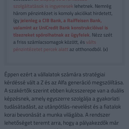
szolgáltatások is ingyenesek
lehetnek. Nemrég
három pénzintézet is komoly akciókat hirdetett,
így
jelenleg a CIB Bank, a Raiffeisen Bank,
valamint az UniCredit Bank konstrukcióival is
tízezreket spórolhatnak az ügyfelek
. Nézz szét
a friss számlacsomagok között, és
válts
pénzintézetet percek alatt
az otthonodból. (x)
Éppen ezért a vállalatok számára stratégiai
kérdéssé vált a Z és az Alfa generáció megszólítása.
A szakértők szerint ebben kulcsszerepe van a duális
képzésnek, amely egyszerre szolgálja a gyakorlati
tudásátadást, az utánpótlás-nevelést és a fiatalok
korai bevonását a munka világába. A rendszer
lehetőséget teremt arra, hogy a pályakezdők már