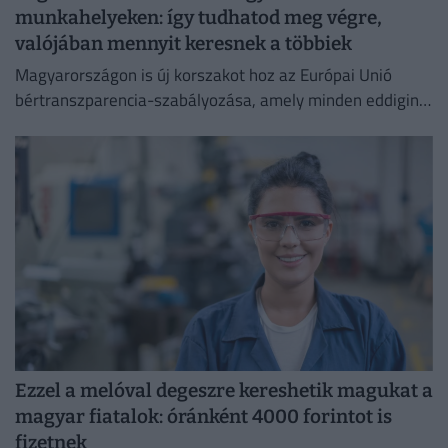
munkahelyeken: így tudhatod meg végre,
valójában mennyit keresnek a többiek
Magyarországon is új korszakot hoz az Európai Unió
bértranszparencia-szabályozása, amely minden eddiginél
átláthatóbbá teszi a vállalati javadalmazást:
Ezzel a melóval degeszre kereshetik magukat a
magyar fiatalok: óránként 4000 forintot is
fizetnek