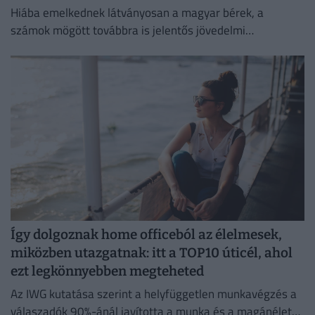
Hiába emelkednek látványosan a magyar bérek, a
számok mögött továbbra is jelentős jövedelmi
különbségek húzódnak meg.
Így dolgoznak home officeból az élelmesek,
miközben utazgatnak: itt a TOP10 úticél, ahol
ezt legkönnyebben megteheted
Az IWG kutatása szerint a helyfüggetlen munkavégzés a
válaszadók 90%-ánál javította a munka és a magánélet