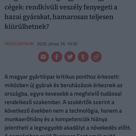
cégek: rendkívüli veszély fenyegeti a
hazai gyárakat, hamarosan teljesen
kiürülhetnek?
PÉNZCENTRUM
2026. június 16. 19:30
A magyar gyártóipar kritikus ponthoz érkezett:
miközben új gyárak és beruházások érkeznek az
országba, egyre kevesebb a megfelelő tudással
rendelkező szakember. A szakértők szerint a
következő években nem a technológia, hanem a
munkaerőhiány és a kompetenciák hiánya
jelentheti a legnagyobb akadályt a növekedés előtt.
A nemrégiben zajló Business Fest egyik nyitó