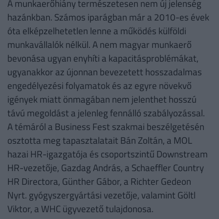
A munkaerőhiány természetesen nem új jelenség
hazánkban. Számos iparágban már a 2010-es évek
óta elképzelhetetlen lenne a működés külföldi
munkavállalók nélkül. A nem magyar munkaerő
bevonása ugyan enyhíti a kapacitásproblémákat,
ugyanakkor az újonnan bevezetett hosszadalmas
engedélyezési folyamatok és az egyre növekvő
igények miatt önmagában nem jelenthet hosszú
távú megoldást a jelenleg fennálló szabályozással.
A témáról a Business Fest szakmai beszélgetésén
osztotta meg tapasztalatait Bán Zoltán, a MOL
hazai HR-igazgatója és csoportszintű Downstream
HR-vezetője, Gazdag András, a Schaeffler Country
HR Directora, Günther Gábor, a Richter Gedeon
Nyrt. gyógyszergyártási vezetője, valamint Göltl
Viktor, a WHC ügyvezető tulajdonosa.