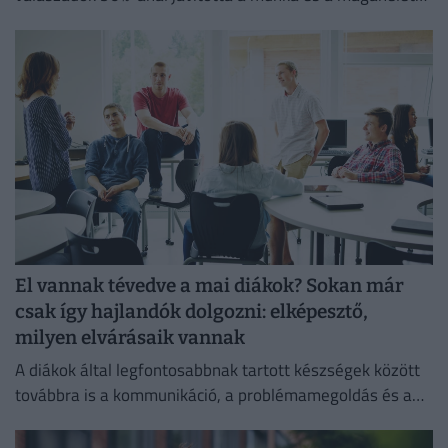
egyensúlyát, míg 80%-uk produktívabbnak érzi magát.
El vannak tévedve a mai diákok? Sokan már
csak így hajlandók dolgozni: elképesztő,
milyen elvárásaik vannak
A diákok által legfontosabbnak tartott készségek között
továbbra is a kommunikáció, a problémamegoldás és a
kritikus gondolkodás vezet.