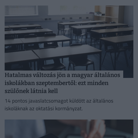
minisztériumi javaslatcsomagot, amely az alsó tagozatos
oktatást tenné gyermekközpontúbbá.
Hatalmas változás jön a magyar általános
iskolákban szeptembertől: ezt minden
szülőnek látnia kell
14 pontos javaslatcsomagot küldött az általános
iskoláknak az oktatási kormányzat.