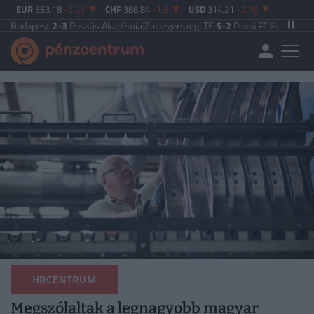
EUR
363.18
-2.23
CHF
388.84
-1.5
USD
314.21
-2.76
t
2-3
Puskás Akadémia
|
Zalaegerszegi TE
5-2
Paksi FC
|
Ferencváros
0-0
Vasa
HRCENTRUM
Megszólaltak a legnagyobb magyar