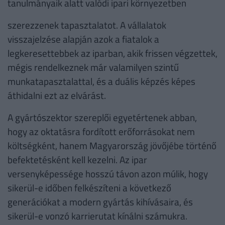
tanulmányaik alatt valódi ipari környezetben
szerezzenek tapasztalatot. A vállalatok
visszajelzése alapján azok a fiatalok a
legkeresettebbek az iparban, akik frissen végzettek,
mégis rendelkeznek már valamilyen szintű
munkatapasztalattal, és a duális képzés képes
áthidalni ezt az elvárást.
A gyártószektor szereplői egyetértenek abban,
hogy az oktatásra fordított erőforrásokat nem
költségként, hanem Magyarország jövőjébe történő
befektetésként kell kezelni. Az ipar
versenyképessége hosszú távon azon múlik, hogy
sikerül-e időben felkészíteni a következő
generációkat a modern gyártás kihívásaira, és
sikerül-e vonzó karrierutat kínálni számukra.