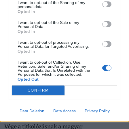
I want to opt-out of the Sharing of my
personal data.
Megelégelték az alacsony béreket a magyar
Opted In
dolgozók: asztalra csaptak, egymás után
I want to opt-out of the Sale of my
bénulhatnak meg az óriáscégek
Personal Data.
Opted In
Az idei nyáron szokatlanul aktívvá váltak a hazai
szakszervezetek.
I want to opt-out of processing my
Personal Data for Targeted Advertising.
Opted In
I want to opt-out of Collection, Use,
Retention, Sale, and/or Sharing of my
Personal Data that Is Unrelated with the
Purposes for which it was collected.
Opted Out
CONFIRM
Data Deletion
Data Access
Privacy Policy
Vége a titkolózásnak a magyar