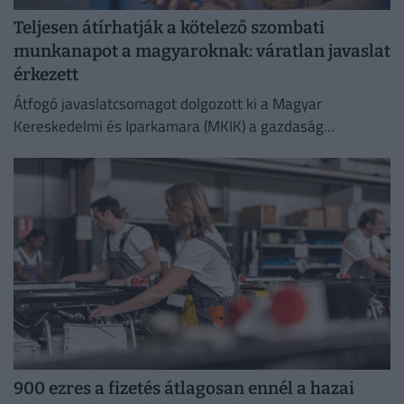
Teljesen átírhatják a kötelező szombati
munkanapot a magyaroknak: váratlan javaslat
érkezett
Átfogó javaslatcsomagot dolgozott ki a Magyar
Kereskedelmi és Iparkamara (MKIK) a gazdaság
működőképességének megőrzése és az energiaválság
kezelése érdekében.
900 ezres a fizetés átlagosan ennél a hazai