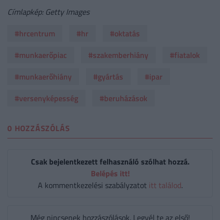
Címlapkép: Getty Images
#hrcentrum
#hr
#oktatás
#munkaerőpiac
#szakemberhiány
#fiatalok
#munkaerőhiány
#gyártás
#ipar
#versenyképesség
#beruházások
0 HOZZÁSZÓLÁS
Csak bejelentkezett felhasználó szólhat hozzá.
Belépés itt!
A kommentkezelési szabályzatot
itt találod
.
Még nincsenek hozzászólások. Legyél te az első!