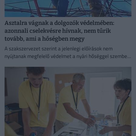
Asztalra vágnak a dolgozók védelmében:
azonnali cselekvésre hívnak, nem tűrik
tovább, ami a hőségben megy
A szakszervezet szerint a jelenlegi előírások nem
nyújtanak megfelelő védelmet a nyári hőséggel szemben,
ezért aláírásgyűjtést indítottak a dolgozók egészségének
védelmében.