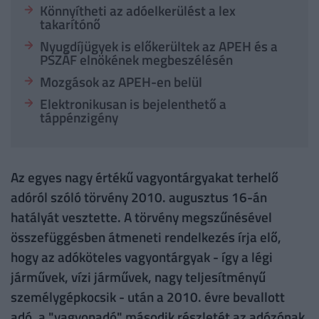
Könnyítheti az adóelkerülést a lex
takarítónő
Nyugdíjügyek is előkerültek az APEH és a
PSZÁF elnökének megbeszélésén
Mozgások az APEH-en belül
Elektronikusan is bejelenthető a
táppénzigény
Az egyes nagy értékű vagyontárgyakat terhelő
adóról szóló törvény 2010. augusztus 16-án
hatályát vesztette. A törvény megszűnésével
összefüggésben átmeneti rendelkezés írja elő,
hogy az adóköteles vagyontárgyak - így a légi
járművek, vízi járművek, nagy teljesítményű
személygépkocsik - után a 2010. évre bevallott
adó, a "vagyonadó" második részletét az adózónak