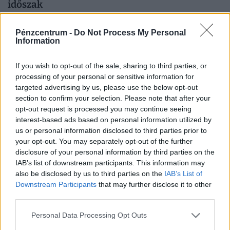
időszak
A tartós hőség nemcsak a komfortérzetet rontja, de
komoly fizikai és mentális terhet jelenthet a dolgozók
Pénzcentrum -
Do Not Process My Personal
Information
számára.
If you wish to opt-out of the sale, sharing to third parties, or
processing of your personal or sensitive information for
targeted advertising by us, please use the below opt-out
section to confirm your selection. Please note that after your
opt-out request is processed you may continue seeing
interest-based ads based on personal information utilized by
us or personal information disclosed to third parties prior to
your opt-out. You may separately opt-out of the further
disclosure of your personal information by third parties on the
IAB’s list of downstream participants. This information may
also be disclosed by us to third parties on the
IAB’s List of
Időzített bomba ketyeg a magyar
Downstream Participants
that may further disclose it to other
munkahelyeken: hamarosan százezrével
third parties.
tűnnek el a dolgozók
Personal Data Processing Opt Outs
Bár a magyar munkaerőpiac látszólag stabil, hiszen a