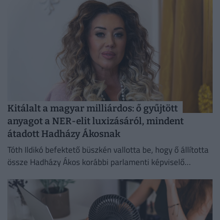
Kitálalt a magyar milliárdos: ő gyűjtött
anyagot a NER-elit luxizásáról, mindent
átadott Hadházy Ákosnak
Tóth Ildikó befektető büszkén vallotta be, hogy ő állította
össze Hadházy Ákos korábbi parlamenti képviselő
számára a NER-holdudvar luxuséletmódjáról szóló
anyagokat.