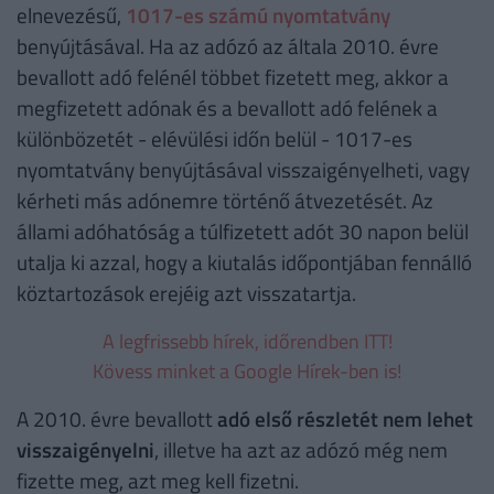
elnevezésű,
1017-es számú nyomtatvány
benyújtásával. Ha az adózó az általa 2010. évre
bevallott adó felénél többet fizetett meg, akkor a
megfizetett adónak és a bevallott adó felének a
különbözetét - elévülési időn belül - 1017-es
nyomtatvány benyújtásával visszaigényelheti, vagy
kérheti más adónemre történő átvezetését. Az
állami adóhatóság a túlfizetett adót 30 napon belül
utalja ki azzal, hogy a kiutalás időpontjában fennálló
köztartozások erejéig azt visszatartja.
A legfrissebb hírek, időrendben ITT!
Kövess minket a Google Hírek-ben is!
A 2010. évre bevallott
adó első részletét nem lehet
visszaigényelni
, illetve ha azt az adózó még nem
fizette meg, azt meg kell fizetni.