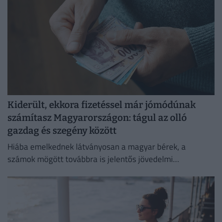
Kiderült, ekkora fizetéssel már jómódúnak
számítasz Magyarországon: tágul az olló
gazdag és szegény között
Hiába emelkednek látványosan a magyar bérek, a
számok mögött továbbra is jelentős jövedelmi
különbségek húzódnak meg.