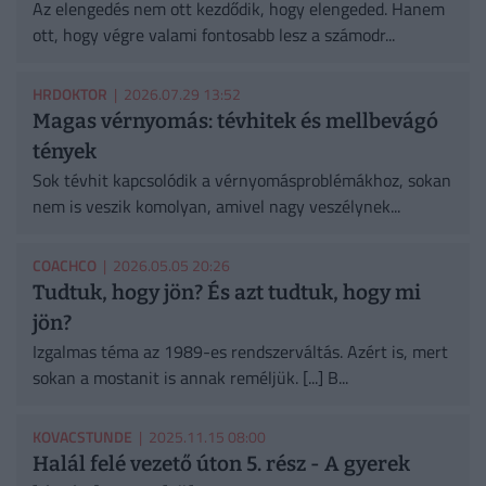
Az elengedés nem ott kezdődik, hogy elengeded. Hanem
ott, hogy végre valami fontosabb lesz a számodr...
HRDOKTOR
| 2026.07.29 13:52
Magas vérnyomás: tévhitek és mellbevágó
tények
Sok tévhit kapcsolódik a vérnyomásproblémákhoz, sokan
nem is veszik komolyan, amivel nagy veszélynek...
COACHCO
| 2026.05.05 20:26
Tudtuk, hogy jön? És azt tudtuk, hogy mi
jön?
Izgalmas téma az 1989-es rendszerváltás. Azért is, mert
sokan a mostanit is annak reméljük. [...] B...
KOVACSTUNDE
| 2025.11.15 08:00
Halál felé vezető úton 5. rész - A gyerek