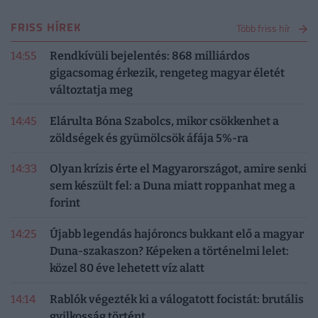
FRISS HÍREK
Több friss hír
14:55
Rendkívüli bejelentés: 868 milliárdos
gigacsomag érkezik, rengeteg magyar életét
változtatja meg
14:45
Elárulta Bóna Szabolcs, mikor csökkenhet a
zöldségek és gyümölcsök áfája 5%-ra
14:33
Olyan krízis érte el Magyarországot, amire senki
sem készült fel: a Duna miatt roppanhat meg a
forint
14:25
Újabb legendás hajóroncs bukkant elő a magyar
Duna-szakaszon? Képeken a történelmi lelet:
közel 80 éve lehetett víz alatt
14:14
Rablók végezték ki a válogatott focistát: brutális
gyilkosság történt