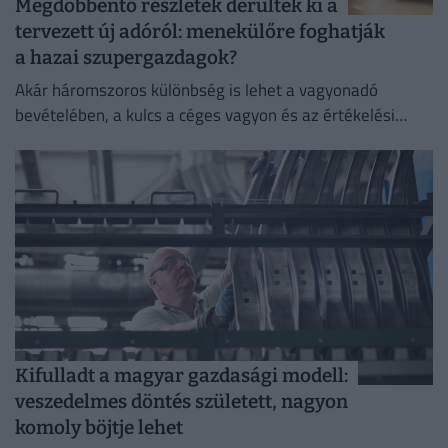
Megdöbbentő részletek derültek ki a
tervezett új adóról: menekülőre foghatják
a hazai szupergazdagok?
Akár háromszoros különbség is lehet a vagyonadó
bevételében, a kulcs a céges vagyon és az értékelési
módszer.
Kifulladt a magyar gazdasági modell:
veszedelmes döntés született, nagyon
komoly böjtje lehet