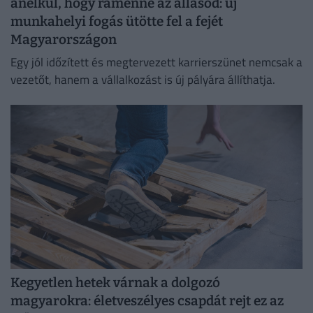
anélkül, hogy rámenne az állásod: új
munkahelyi fogás ütötte fel a fejét
Magyarországon
Egy jól időzített és megtervezett karrierszünet nemcsak a
vezetőt, hanem a vállalkozást is új pályára állíthatja.
Kegyetlen hetek várnak a dolgozó
magyarokra: életveszélyes csapdát rejt ez az