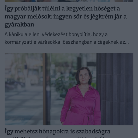
Így próbálják túlélni a kegyetlen hőséget a
magyar melósok: ingyen sör és jégkrém jár a
gyárakban
A kánikula elleni védekezést bonyolítja, hogy a
kormányzati elvárásokkal összhangban a cégeknek az
energiafogyasztásukat is mérsékelniük kell.
Így mehetsz hónapokra is szabadságra