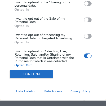
I want to opt-out of the Sharing of my
foglalkoztatottság továbbra is magas, a munkanélküliség
personal data.
pedig nem emelkedik drámai mértékben.
Opted In
I want to opt-out of the Sale of my
Personal Data.
Opted In
I want to opt-out of processing my
Personal Data for Targeted Advertising.
Opted In
I want to opt-out of Collection, Use,
Retention, Sale, and/or Sharing of my
Personal Data that Is Unrelated with the
Purposes for which it was collected.
Opted Out
Teljesen átírhatják a kötelező szombati
CONFIRM
munkanapot a magyaroknak: váratlan javaslat
érkezett
Data Deletion
Data Access
Privacy Policy
Átfogó javaslatcsomagot dolgozott ki a Magyar
Kereskedelmi és Iparkamara (MKIK) a gazdaság
működőképességének megőrzése és az energiaválság