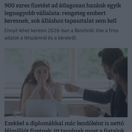
900 ezres fizetést ad átlagosan hazánk egyik
legnagyobb vállalata: rengeteg embert
keresnek, sok álláshoz tapasztalat sem kell
Ennyit lehet keresni 2026-ban a Boschnál: íme a friss
adatok a létszámról és a bérekről.
Ezekkel a diplomákkal már kezdőként is nettó
félmilliót fizetnek: itt tarolnak most a fiatalok