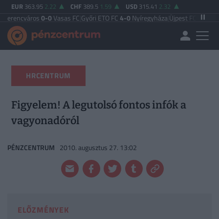
EUR
363.95
2.22
CHF
389.5
1.59
USD
315.41
2.32
ros
0-0
Vasas FC
|
Győri ETO FC
4-0
Nyíregyháza
|
Újpest FC
4-2
Debreceni VSC
HRCENTRUM
Figyelem! A legutolsó fontos infók a
vagyonadóról
PÉNZCENTRUM
2010. augusztus 27. 13:02
ELŐZMÉNYEK