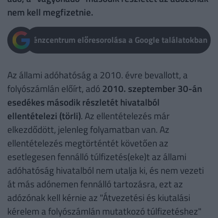
nem kell megfizetnie.
Pénzcentrum előresorolása a Google találatokban
Az állami adóhatóság a 2010. évre bevallott, a
folyószámlán előírt, adó
2010. szeptember 30-án
esedékes második részletét hivatalból
ellentételezi (törli)
. Az ellentételezés már
elkezdődött, jelenleg folyamatban van. Az
ellentételezés megtörténtét követően az
esetlegesen fennálló túlfizetés(eke)t az állami
adóhatóság hivatalból nem utalja ki, és nem vezeti
át más adónemen fennálló tartozásra, ezt az
adózónak kell kérnie az "Átvezetési és kiutalási
kérelem a folyószámlán mutatkozó túlfizetéshez"