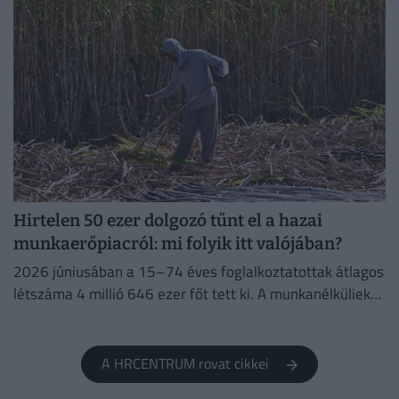
Hirtelen 50 ezer dolgozó tűnt el a hazai
munkaerőpiacról: mi folyik itt valójában?
2026 júniusában a 15–74 éves foglalkoztatottak átlagos
létszáma 4 millió 646 ezer főt tett ki. A munkanélküliek
száma 214 ezer fő, a munkanélküliségi ráta 4,4%...
A HRCENTRUM rovat cikkei