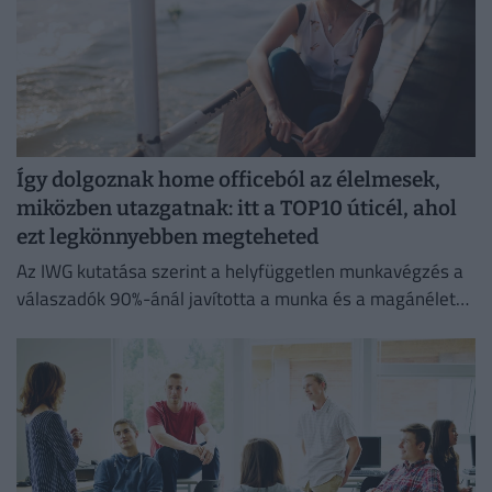
Így dolgoznak home officeból az élelmesek,
miközben utazgatnak: itt a TOP10 úticél, ahol
ezt legkönnyebben megteheted
Az IWG kutatása szerint a helyfüggetlen munkavégzés a
válaszadók 90%-ánál javította a munka és a magánélet
egyensúlyát, míg 80%-uk produktívabbnak érzi magát.