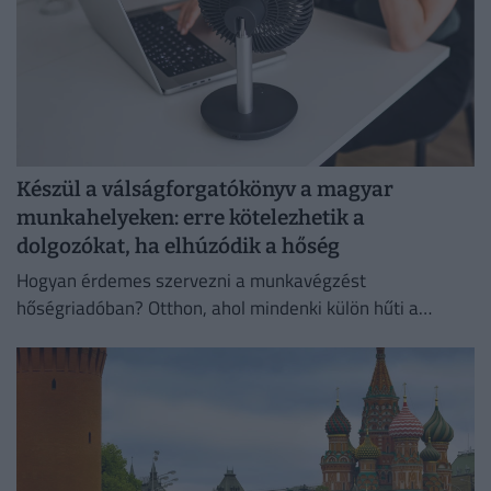
Készül a válságforgatókönyv a magyar
munkahelyeken: erre kötelezhetik a
dolgozókat, ha elhúzódik a hőség
Hogyan érdemes szervezni a munkavégzést
hőségriadóban? Otthon, ahol mindenki külön hűti a
lakását, vagy egy korszerű, energiahatékony
irodaházban, ahol a hűtés központilag működik.