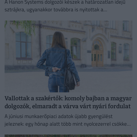
A Hanon Systems dolgozói készek a határozatlan idejű
sztrájkra, ugyanakkor továbbra is nyitottak a
megállapodásra.
Vallottak a szakértők: komoly bajban a magyar
dolgozók, elmaradt a várva várt nyári fordulat
A júniusi munkaerőpiaci adatok újabb gyengülést
jeleznek: egy hónap alatt több mint nyolcezerrel csökkent
a foglalkoztatottak száma.