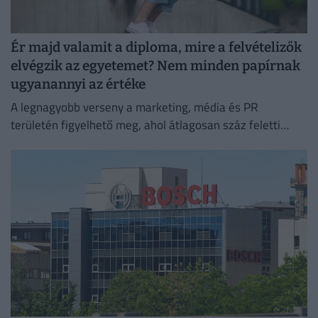
Ér majd valamit a diploma, mire a felvételizők
elvégzik az egyetemet? Nem minden papírnak
ugyanannyi az értéke
A legnagyobb verseny a marketing, média és PR
területén figyelhető meg, ahol átlagosan száz feletti
jelentkező juthat egy pályakezdő állásra.