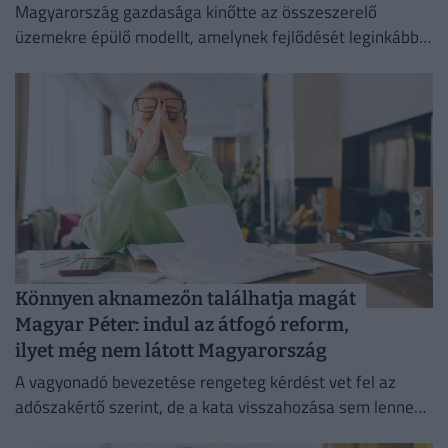
Magyarország gazdasága kinőtte az összeszerelő
üzemekre épülő modellt, amelynek fejlődését leginkább a
szakképzett munkaerő hiánya, valamint az elmúlt
tizenhat évben elhanyagolt oktatási rendszer hátráltatja.
Könnyen aknamezőn találhatja magát
Magyar Péter: indul az átfogó reform,
ilyet még nem látott Magyarország
A vagyonadó bevezetése rengeteg kérdést vet fel az
adószakértő szerint, de a kata visszahozása sem lenne
problémamentes.