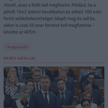
részét, azaz a felét kell megfizetni. Például, ha a
pótolt 1042 számú bevallásban az adózó 100 ezer
forint adókötelezettséget állapít meg és vall be,
akkor is csak 50 ezer forintot kell megfizetnie -
közölte az APEH.
#vagyonadó
NEKED AJÁNLJUK