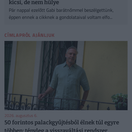
kicsi, de nem hülye
Pár nappal ezelőtt Gabi barátnőmmel beszélgettünk,
éppen ennek a cikknek a gondolataival voltam elfo...
CÍMLAPRÓL AJÁNLJUK
2026. augusztus 6.
50 forintos palackgyűjtésből élnek túl egyre
többen: tényleg a visszaváltási rendszer