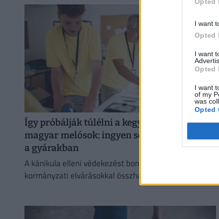
Opted 
I want t
Opted 
I want 
Advertis
Opted 
I want t
of my P
was col
Opted 
Így próbálják túlélni a kegyetlen hőséget a
magyar melósok: ingyen sör és jégkrém jár
a gyárakban
A kánikula elleni védekezést bonyolítja, hogy a
kormányzati elvárásokkal összhangban a cégeknek az
energiafogyasztásukat is mérsékelniük kell.