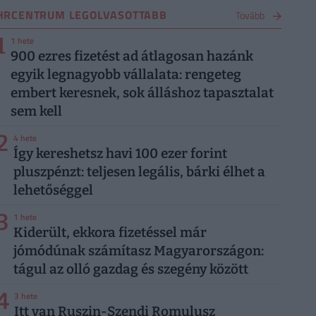
HRCENTRUM LEGOLVASOTTABB
Tovább
1
1 hete
900 ezres fizetést ad átlagosan hazánk
egyik legnagyobb vállalata: rengeteg
embert keresnek, sok álláshoz tapasztalat
sem kell
2
4 hete
Így kereshetsz havi 100 ezer forint
pluszpénzt: teljesen legális, bárki élhet a
lehetőséggel
3
1 hete
Kiderült, ekkora fizetéssel már
jómódúnak számítasz Magyarországon:
tágul az olló gazdag és szegény között
4
3 hete
Itt van Ruszin-Szendi Romulusz