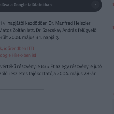
lása a Google találatokban
 14. napjától kezdődően Dr. Manfred Heiszler
atos Zoltán lett. Dr. Szecskay András felügyelő
ült 2008. május 31. napjáig.
ek, időrendben ITT!
oogle Hírek-ben is!
vértékű részvényre 835 Ft az egy részvényre jutó
szóló részletes tájékoztatója 2004. május 28-án