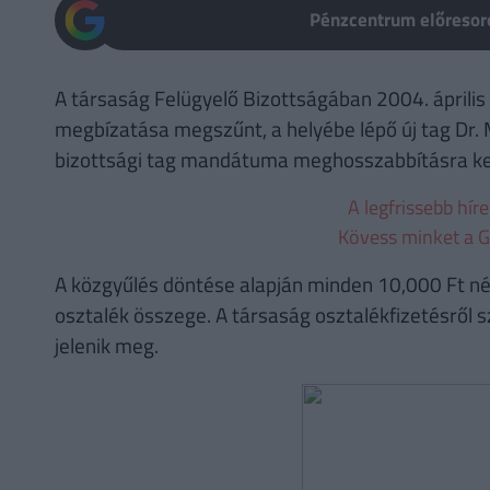
Pénzcentrum előresoro
A társaság Felügyelő Bizottságában 2004. április
megbízatása megszűnt, a helyébe lépő új tag Dr. M
bizottsági tag mandátuma meghosszabbításra ker
A legfrissebb hír
Kövess minket a G
A közgyűlés döntése alapján minden 10,000 Ft né
osztalék összege. A társaság osztalékfizetésről 
jelenik meg.