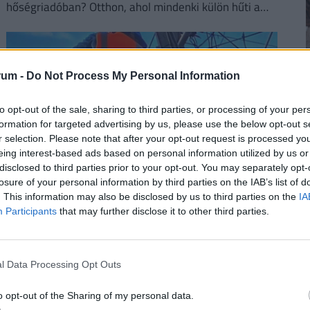
hőségriadóban? Otthon, ahol mindenki külön hűti a
lakását, vagy egy korszerű, energiahatékony
irodaházban, ahol a hűtés központilag működik.
rum -
Do Not Process My Personal Information
2
to opt-out of the sale, sharing to third parties, or processing of your per
formation for targeted advertising by us, please use the below opt-out s
r selection. Please note that after your opt-out request is processed y
eing interest-based ads based on personal information utilized by us or
disclosed to third parties prior to your opt-out. You may separately opt-
losure of your personal information by third parties on the IAB’s list of
2
Asztalra vágnak a dolgozók védelmében:
. This information may also be disclosed by us to third parties on the
IA
Participants
that may further disclose it to other third parties.
azonnali cselekvésre hívnak, nem tűrik
tovább, ami a hőségben megy
A szakszervezet szerint a jelenlegi előírások nem
l Data Processing Opt Outs
2
nyújtanak megfelelő védelmet a nyári hőséggel
szemben, ezért aláírásgyűjtést indítottak a dolgozók
o opt-out of the Sharing of my personal data.
egészségének védelmében.