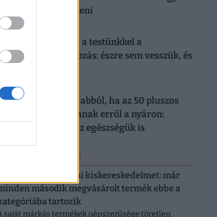
nehéz lesz mit kezdeni
026. augusztus 6.
Sokkoló, mit művel a testünkkel a
mindennapi mobilozás: észre sem vesszük, és
máris kész a baj
026. augusztus 6.
Komoly baj is lehet abból, ha az 50 pluszos
magyarok lemondanak erről a nyáron:
könnyen rámehet az egészségük is
ERRŐL NE MARADJ LE!
Letarolták az európai kiskereskedelmet: már
minden második megvásárolt termék ebbe a
kategóriába tartozik
A saját márkás termékek népszerűsége töretlen.