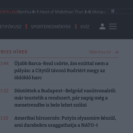
GA
Benfica
6-1
Heart of Midlothian
|
Thun
3-0
Vikingur Reykjavik
|
PAOK Salonik
ETIFÓKUSZ
SPORTEREDMÉNYEK
KVÍZ
FRISS HÍREK
Több friss hír
11:44
Újabb Barca-Real csörte, ám ezúttal nem a
pályán: a Citytől távozó Rodriért megy az
öldöklő harc
11:32
Döntöttek a Budapest–Belgrád vasútvonalról:
már tesztelik a rendszert, pár napig még a
menetrendbe is bele lehet szólni
11:10
Amerikai hírszerzés: Putyin olyasmire készül,
ami darabokra szaggathatja a NATO-t