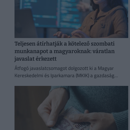
Teljesen átírhatják a kötelező szombati
munkanapot a magyaroknak: váratlan
javaslat érkezett
Átfogó javaslatcsomagot dolgozott ki a Magyar
Kereskedelmi és Iparkamara (MKIK) a gazdaság
működőképességének megőrzése és az
energiaválság kezelése érdekében.