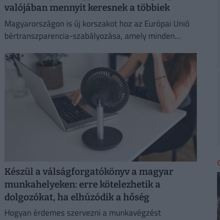
valójában mennyit keresnek a többiek
Magyarországon is új korszakot hoz az Európai Unió
bértranszparencia-szabályozása, amely minden
eddiginél átláthatóbbá teszi a vállalati javadalmazást:
Készül a válságforgatókönyv a magyar
munkahelyeken: erre kötelezhetik a
dolgozókat, ha elhúzódik a hőség
Hogyan érdemes szervezni a munkavégzést