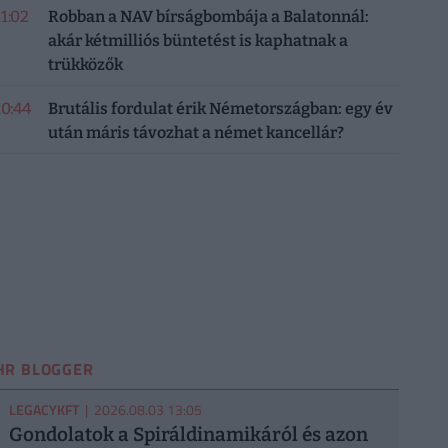
11:02
Robban a NAV bírságbombája a Balatonnál:
akár kétmilliós büntetést is kaphatnak a
trükközők
10:44
Brutális fordulat érik Németországban: egy év
után máris távozhat a német kancellár?
HR BLOGGER
LEGACYKFT
| 2026.08.03 13:05
Gondolatok a Spiráldinamikáról és azon