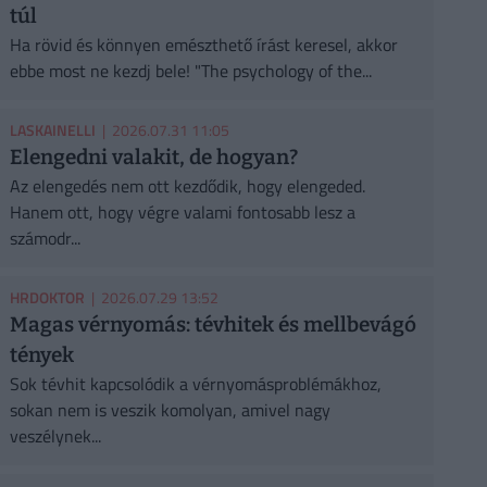
túl
Ha rövid és könnyen emészthető írást keresel, akkor
ebbe most ne kezdj bele! "The psychology of the...
LASKAINELLI
| 2026.07.31 11:05
Elengedni valakit, de hogyan?
Az elengedés nem ott kezdődik, hogy elengeded.
Hanem ott, hogy végre valami fontosabb lesz a
számodr...
HRDOKTOR
| 2026.07.29 13:52
Magas vérnyomás: tévhitek és mellbevágó
tények
Sok tévhit kapcsolódik a vérnyomásproblémákhoz,
sokan nem is veszik komolyan, amivel nagy
veszélynek...