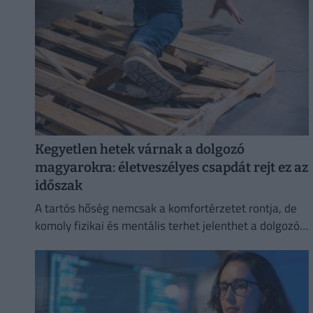
Kegyetlen hetek várnak a dolgozó
magyarokra: életveszélyes csapdát rejt ez az
időszak
A tartós hőség nemcsak a komfortérzetet rontja, de
komoly fizikai és mentális terhet jelenthet a dolgozók
számára.