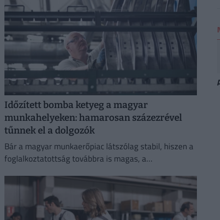
Időzített bomba ketyeg a magyar
munkahelyeken: hamarosan százezrével
tűnnek el a dolgozók
Bár a magyar munkaerőpiac látszólag stabil, hiszen a
foglalkoztatottság továbbra is magas, a
munkanélküliség pedig nem emelkedik drámai
mértékben.