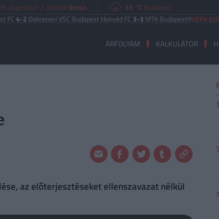
26. augusztus 7. péntek
Ibolya
33 °C
Budapest
2
Debreceni VSC
|
Budapest Honvéd FC
3-3
MTK Budapest
UEFA EURÓPA LI
ÁRFOLYAM
KALKULÁTOR
H
e
ése, az előterjesztéseket ellenszavazat nélkül