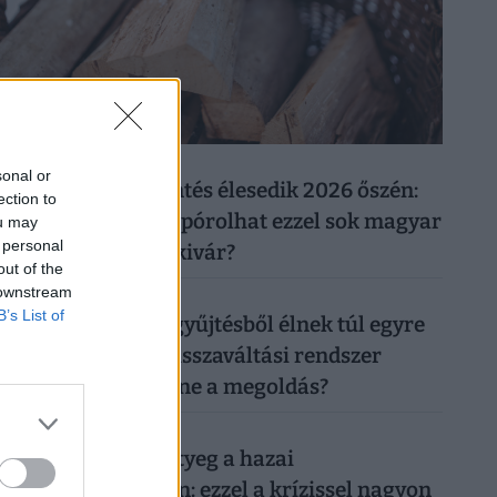
026. augusztus 7.
sonal or
Újabb rezsicsökkentés élesedik 2026 őszén:
ection to
tényleg tízezreket spórolhat ezzel sok magyar
ou may
 personal
háztulaj, aki most kivár?
out of the
 downstream
026. augusztus 6.
B’s List of
50 forintos palackgyűjtésből élnek túl egyre
többen: tényleg a visszaváltási rendszer
megszüntetése lenne a megoldás?
026. augusztus 7.
Időzített bomba ketyeg a hazai
nyugdíjrendszerben: ezzel a krízissel nagyon