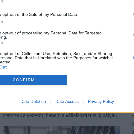
In
o opt-out of the Sale of my Personal Data.
2
In
to opt-out of processing my Personal Data for Targeted
ing.
In
o opt-out of Collection, Use, Retention, Sale, and/or Sharing
2
ersonal Data that Is Unrelated with the Purposes for which it
lected.
Out
Így mehetsz hónapokra is szabadságra
CONFIRM
anélkül, hogy rámenne az állásod: új
munkahelyi fogás ütötte fel a fejét
Magyarországon
Data Deletion
Data Access
Privacy Policy
Egy jól időzített és megtervezett karrierszünet
nemcsak a vezetőt, hanem a vállalkozást is új pályára
állíthatja.