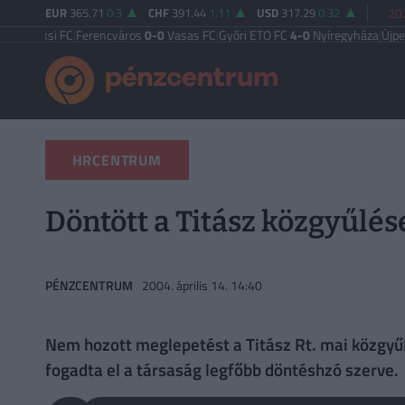
EUR
365.71
0.3
CHF
391.44
1.11
USD
317.29
0.32
20
si FC
|
Ferencváros
0-0
Vasas FC
|
Győri ETO FC
4-0
Nyíregyháza
|
Újpest FC
4-
HRCENTRUM
Döntött a Titász közgyűlés
PÉNZCENTRUM
2004. április 14. 14:40
Nem hozott meglepetést a Titász Rt. mai közgyűl
fogadta el a társaság legfőbb döntéshzó szerve.