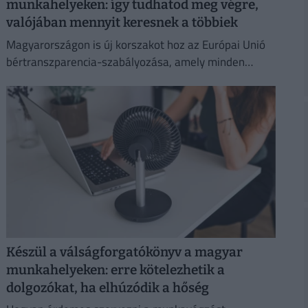
munkahelyeken: így tudhatod meg végre,
valójában mennyit keresnek a többiek
Magyarországon is új korszakot hoz az Európai Unió
bértranszparencia-szabályozása, amely minden
eddiginél átláthatóbbá teszi a vállalati javadalmazást:
Készül a válságforgatókönyv a magyar
munkahelyeken: erre kötelezhetik a
dolgozókat, ha elhúzódik a hőség