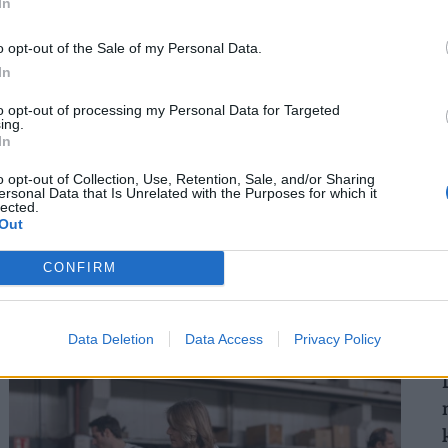
In
o opt-out of the Sale of my Personal Data.
In
2
to opt-out of processing my Personal Data for Targeted
ing.
In
o opt-out of Collection, Use, Retention, Sale, and/or Sharing
ersonal Data that Is Unrelated with the Purposes for which it
lected.
Out
Időzített bomba ketyeg a magyar
2
munkahelyeken: hamarosan százezrével
CONFIRM
tűnnek el a dolgozók
Bár a magyar munkaerőpiac látszólag stabil, hiszen a
foglalkoztatottság továbbra is magas, a
Data Deletion
Data Access
Privacy Policy
munkanélküliség pedig nem emelkedik drámai
mértékben.