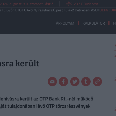
2026. augusztus 8. szombat
László
23 °C
Budapest
i ETO FC
4-0
Nyíregyháza
|
Újpest FC
4-2
Debreceni VSC
UEFA EURÓPA LIGA
ÁRFOLYAM
KALKULÁTOR
H
sra került
lehívásra került az OTP Bank Rt.-nél működő
aját tulajdonában lévő OTP törzsrészvények