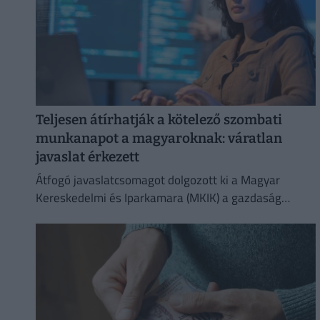
Teljesen átírhatják a kötelező szombati
munkanapot a magyaroknak: váratlan
javaslat érkezett
Átfogó javaslatcsomagot dolgozott ki a Magyar
Kereskedelmi és Iparkamara (MKIK) a gazdaság
működőképességének megőrzése és az
energiaválság kezelése érdekében.