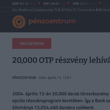
EUR
363.18
-2.23
CHF
388.84
-1.5
USD
314.21
-2.76
kás Akadémia
|
Zalaegerszegi TE
5-2
Paksi FC
|
Ferencváros
0-0
Vasas FC
|
Győr
HRCENTRUM
20,000 OTP részvény lehívá
PÉNZCENTRUM
2004. április 13. 12:07
2004. április 13-án 20,000 darab törzsrészvény 
opciós részvényprogram keretében. Így a Bank s
állománya 13,054,460 darabra csökkent.