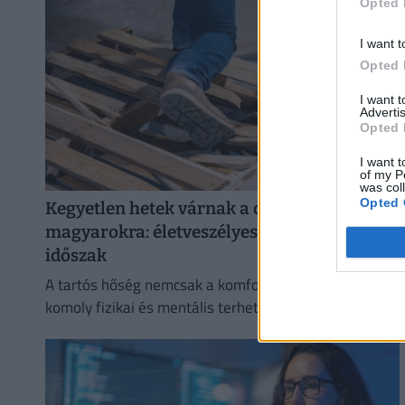
Opted 
I want t
Opted 
I want 
Advertis
Opted 
I want t
of my P
was col
Opted 
Kegyetlen hetek várnak a dolgozó
magyarokra: életveszélyes csapdát rejt ez az
időszak
A tartós hőség nemcsak a komfortérzetet rontja, de
komoly fizikai és mentális terhet jelenthet a dolgozók
számára.