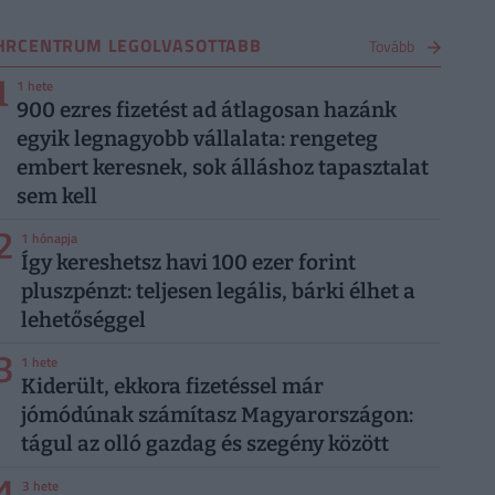
HRCENTRUM LEGOLVASOTTABB
Tovább
1
1 hete
900 ezres fizetést ad átlagosan hazánk
egyik legnagyobb vállalata: rengeteg
embert keresnek, sok álláshoz tapasztalat
sem kell
2
1 hónapja
Így kereshetsz havi 100 ezer forint
pluszpénzt: teljesen legális, bárki élhet a
lehetőséggel
3
1 hete
Kiderült, ekkora fizetéssel már
jómódúnak számítasz Magyarországon:
tágul az olló gazdag és szegény között
4
3 hete