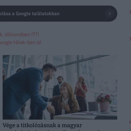
lása a Google találatokban
ek, időrendben ITT!
oogle Hírek-ben is!
Vége a titkolózásnak a magyar