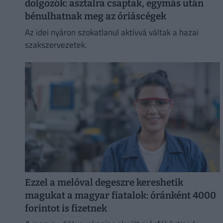
dolgozók: asztalra csaptak, egymás után
bénulhatnak meg az óriáscégek
Az idei nyáron szokatlanul aktívvá váltak a hazai
szakszervezetek.
Ezzel a melóval degeszre kereshetik
magukat a magyar fiatalok: óránként 4000
forintot is fizetnek