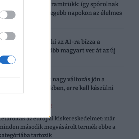
Működik a legális áramtrükk: így spórolnak
tízezreket a legmelegebb napokon az élelmes
magyarok
026. augusztus 7.
Nagyon ráfázhat, aki az AI-ra bízza a
nyaralását: egyre több magyart ver át az új
digitális trend
026. augusztus 7.
Döntött a kormány: nagy változás jön a
háziorvosi rendelőkben, erre kell készülni
ERRŐL NE MARADJ LE!
Letarolták az európai kiskereskedelmet: már
minden második megvásárolt termék ebbe a
kategóriába tartozik