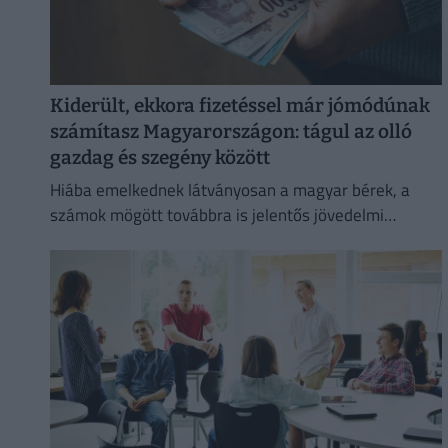
Kiderült, ekkora fizetéssel már jómódúnak
számítasz Magyarországon: tágul az olló
gazdag és szegény között
Hiába emelkednek látványosan a magyar bérek, a
számok mögött továbbra is jelentős jövedelmi
különbségek húzódnak meg.