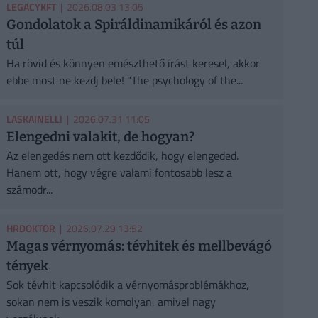
LEGACYKFT
| 2026.08.03 13:05
Gondolatok a Spiráldinamikáról és azon
túl
Ha rövid és könnyen emészthető írást keresel, akkor
ebbe most ne kezdj bele! "The psychology of the...
LASKAINELLI
| 2026.07.31 11:05
Elengedni valakit, de hogyan?
Az elengedés nem ott kezdődik, hogy elengeded.
Hanem ott, hogy végre valami fontosabb lesz a
számodr...
HRDOKTOR
| 2026.07.29 13:52
Magas vérnyomás: tévhitek és mellbevágó
tények
Sok tévhit kapcsolódik a vérnyomásproblémákhoz,
sokan nem is veszik komolyan, amivel nagy