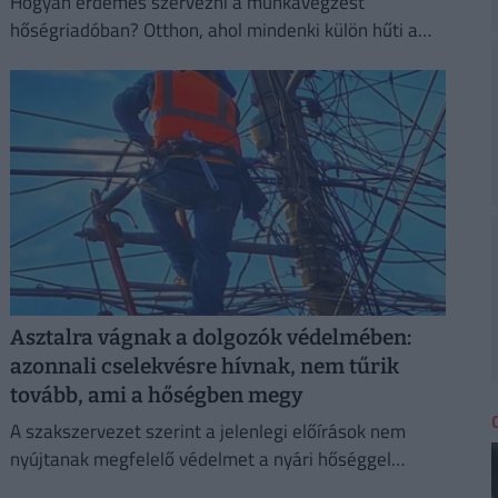
Hogyan érdemes szervezni a munkavégzést
hőségriadóban? Otthon, ahol mindenki külön hűti a
lakását, vagy egy korszerű, energiahatékony
irodaházban, ahol a hűtés központilag működik.
Asztalra vágnak a dolgozók védelmében:
azonnali cselekvésre hívnak, nem tűrik
tovább, ami a hőségben megy
A szakszervezet szerint a jelenlegi előírások nem
nyújtanak megfelelő védelmet a nyári hőséggel
szemben, ezért aláírásgyűjtést indítottak a dolgozók