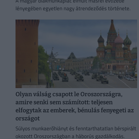
A magyar diákmunkapiac elmúlt másfél évtizede
lényegében egyetlen nagy átrendeződés története.
Olyan válság csapott le Oroszországra,
amire senki sem számított: teljesen
elfogytak az emberek, bénulás fenyegeti az
országot
Súlyos munkaerőhiányt és fenntarthatatlan bérspirált
okozott Oroszországban a háborús gazdálkodás.