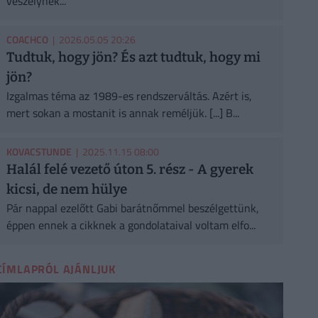
veszélynek...
COACHCO
| 2026.05.05 20:26
Tudtuk, hogy jön? És azt tudtuk, hogy mi
jön?
Izgalmas téma az 1989-es rendszerváltás. Azért is,
mert sokan a mostanit is annak reméljük. [...] B...
KOVACSTUNDE
| 2025.11.15 08:00
Halál felé vezető úton 5. rész - A gyerek
kicsi, de nem hülye
Pár nappal ezelőtt Gabi barátnőmmel beszélgettünk,
éppen ennek a cikknek a gondolataival voltam elfo...
CÍMLAPRÓL AJÁNLJUK