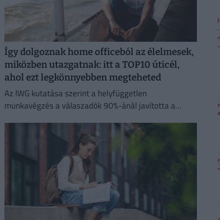
Így dolgoznak home officeból az élelmesek,
miközben utazgatnak: itt a TOP10 úticél,
ahol ezt legkönnyebben megteheted
Az IWG kutatása szerint a helyfüggetlen
munkavégzés a válaszadók 90%-ánál javította a
munka és a magánélet egyensúlyát, míg 80%-uk
produktívabbnak érzi magát.