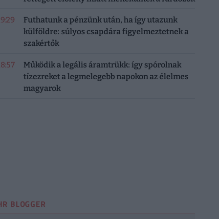
19:29
Futhatunk a pénzünk után, ha így utazunk
külföldre: súlyos csapdára figyelmeztetnek a
szakértők
18:57
Működik a legális áramtrükk: így spórolnak
tízezreket a legmelegebb napokon az élelmes
magyarok
HR BLOGGER