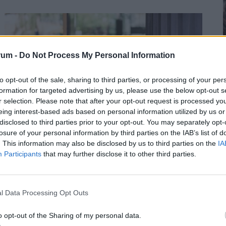
egészségének védelmében.
rum -
Do Not Process My Personal Information
to opt-out of the sale, sharing to third parties, or processing of your per
formation for targeted advertising by us, please use the below opt-out s
2
r selection. Please note that after your opt-out request is processed y
eing interest-based ads based on personal information utilized by us or
disclosed to third parties prior to your opt-out. You may separately opt-
losure of your personal information by third parties on the IAB’s list of
Így mehetsz hónapokra is szabadságra
. This information may also be disclosed by us to third parties on the
IA
anélkül, hogy rámenne az állásod: új
Participants
that may further disclose it to other third parties.
2
munkahelyi fogás ütötte fel a fejét
Magyarországon
Egy jól időzített és megtervezett karrierszünet
l Data Processing Opt Outs
nemcsak a vezetőt, hanem a vállalkozást is új pályára
állíthatja.
o opt-out of the Sharing of my personal data.
2