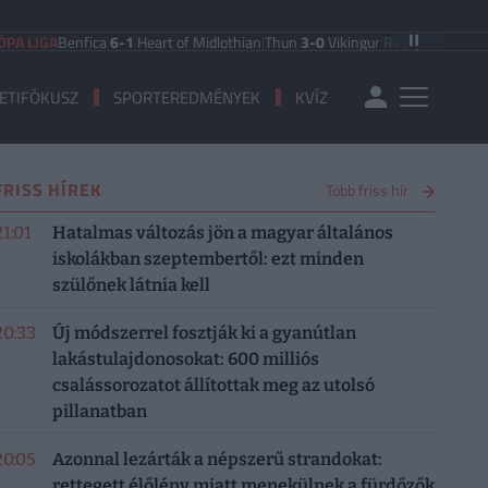
Benfica
6-1
Heart of Midlothian
|
Thun
3-0
Vikingur Reykjavik
|
PAOK Saloniki
ETIFÓKUSZ
SPORTEREDMÉNYEK
KVÍZ
FRISS HÍREK
Több friss hír
21:01
Hatalmas változás jön a magyar általános
iskolákban szeptembertől: ezt minden
szülőnek látnia kell
20:33
Új módszerrel fosztják ki a gyanútlan
lakástulajdonosokat: 600 milliós
csalássorozatot állítottak meg az utolsó
pillanatban
20:05
Azonnal lezárták a népszerű strandokat:
rettegett élőlény miatt menekülnek a fürdőzők