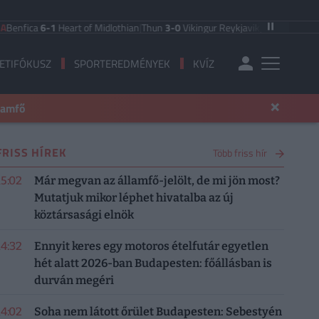
6-1
Heart of Midlothian
|
Thun
3-0
Vikingur Reykjavik
|
PAOK Saloniki
0-1
Ande
ETIFÓKUSZ
SPORTEREDMÉNYEK
KVÍZ
×
llamfő
FRISS HÍREK
Több friss hír
15:02
Már megvan az államfő-jelölt, de mi jön most?
Mutatjuk mikor léphet hivatalba az új
köztársasági elnök
14:32
Ennyit keres egy motoros ételfutár egyetlen
hét alatt 2026-ban Budapesten: főállásban is
durván megéri
14:02
Soha nem látott őrület Budapesten: Sebestyén