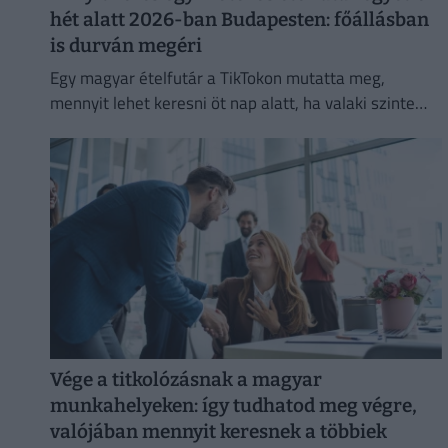
hét alatt 2026-ban Budapesten: főállásban
is durván megéri
Egy magyar ételfutár a TikTokon mutatta meg,
mennyit lehet keresni öt nap alatt, ha valaki szinte
egész nap szállítja a rendeléseket.
Vége a titkolózásnak a magyar
munkahelyeken: így tudhatod meg végre,
valójában mennyit keresnek a többiek