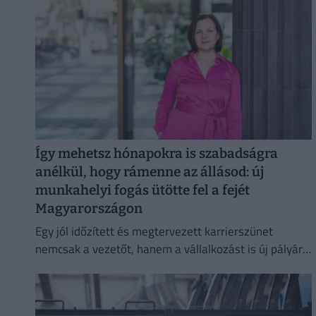
Így mehetsz hónapokra is szabadságra
anélkül, hogy rámenne az állásod: új
munkahelyi fogás ütötte fel a fejét
Magyarországon
Egy jól időzített és megtervezett karrierszünet
nemcsak a vezetőt, hanem a vállalkozást is új pályára
állíthatja.