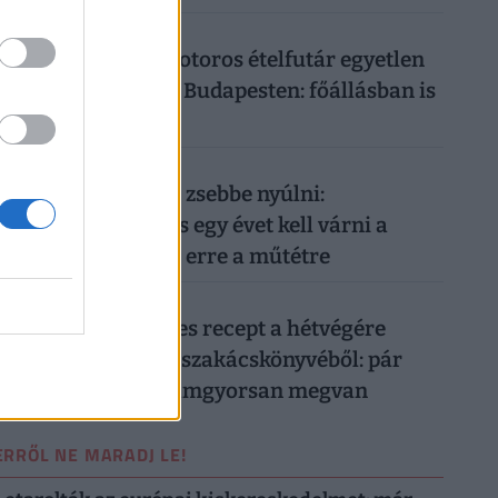
026. augusztus 8.
Ennyit keres egy motoros ételfutár egyetlen
hét alatt 2026-ban Budapesten: főállásban is
durván megéri
026. augusztus 8.
Nem elég mélyen a zsebbe nyúlni:
magánellátásban is egy évet kell várni a
magyar férfiaknak erre a műtétre
026. augusztus 8.
Két olcsó húsmentes recept a hétvégére
Frank Júlia filléres szakácskönyvéből: pár
száz forintból, villámgyorsan megvan
ERRŐL NE MARADJ LE!