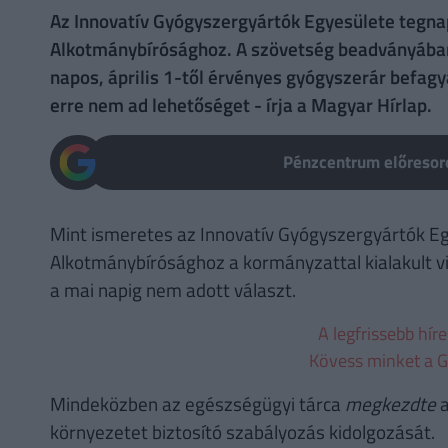
Az Innovatív Gyógyszergyártók Egyesülete tegna
Alkotmánybírósághoz. A szövetség beadványában a
napos, április 1-től érvényes gyógyszerár befagy
erre nem ad lehetőséget - írja a Magyar Hírlap.
Pénzcentrum előresoro
Mint ismeretes az Innovatív Gyógyszergyártók Eg
Alkotmánybírósághoz a kormányzattal kialakult v
a mai napig nem adott választ.
A legfrissebb hír
Kövess minket a G
Mindeközben az egészségügyi tárca
megkezdte
a
környezetet biztosító szabályozás kidolgozását.