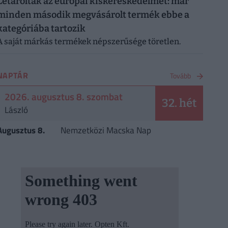
Letarolták az európai kiskereskedelmet: már
minden második megvásárolt termék ebbe a
kategóriába tartozik
A saját márkás termékek népszerűsége töretlen.
NAPTÁR
Tovább
2026. augusztus 8. szombat
32. hét
László
Augusztus 8.
Nemzetközi Macska Nap