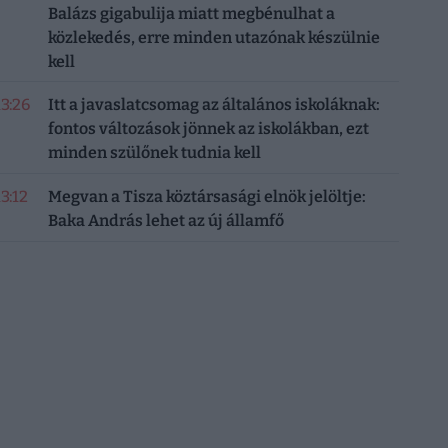
Balázs gigabulija miatt megbénulhat a
közlekedés, erre minden utazónak készülnie
kell
13:26
Itt a javaslatcsomag az általános iskoláknak:
fontos változások jönnek az iskolákban, ezt
minden szülőnek tudnia kell
13:12
Megvan a Tisza köztársasági elnök jelöltje:
Baka András lehet az új államfő