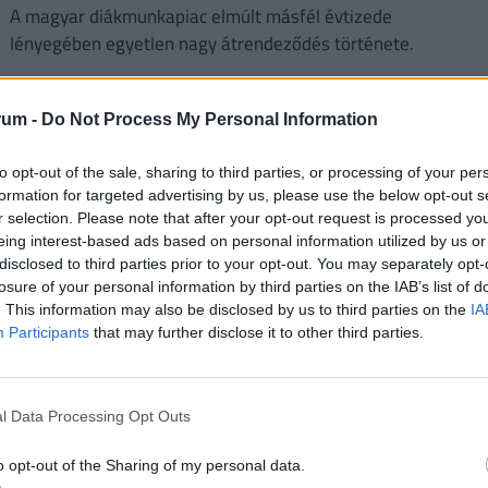
A magyar diákmunkapiac elmúlt másfél évtizede
lényegében egyetlen nagy átrendeződés története.
rum -
Do Not Process My Personal Information
to opt-out of the sale, sharing to third parties, or processing of your per
formation for targeted advertising by us, please use the below opt-out s
r selection. Please note that after your opt-out request is processed y
eing interest-based ads based on personal information utilized by us or
2
disclosed to third parties prior to your opt-out. You may separately opt-
losure of your personal information by third parties on the IAB’s list of
. This information may also be disclosed by us to third parties on the
IA
Participants
that may further disclose it to other third parties.
Olyan válság csapott le Oroszországra,
amire senki sem számított: teljesen
2
elfogytak az emberek, bénulás fenyegeti az
l Data Processing Opt Outs
országot
Súlyos munkaerőhiányt és fenntarthatatlan bérspirált
o opt-out of the Sharing of my personal data.