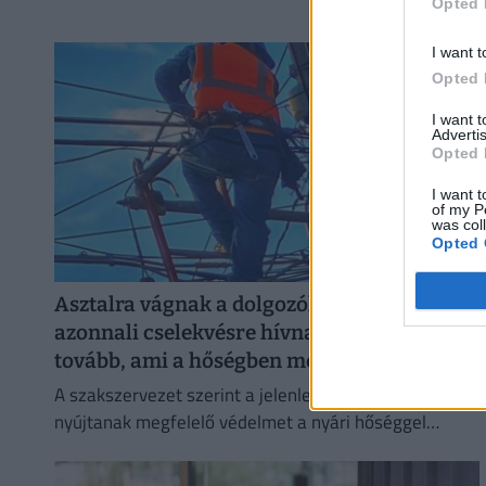
lakását, vagy egy korszerű, energiahatékony
Opted 
irodaházban, ahol a hűtés központilag működik.
I want t
Opted 
I want 
Advertis
Opted 
I want t
of my P
was col
Opted 
Asztalra vágnak a dolgozók védelmében:
azonnali cselekvésre hívnak, nem tűrik
tovább, ami a hőségben megy
A szakszervezet szerint a jelenlegi előírások nem
nyújtanak megfelelő védelmet a nyári hőséggel
szemben, ezért aláírásgyűjtést indítottak a dolgozók
egészségének védelmében.