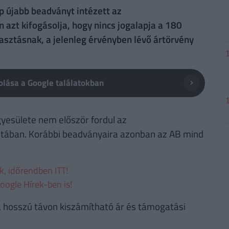
p újabb beadványt intézett az
zt kifogásolja, hogy nincs jogalapja a 180
asztásnak, a jelenleg érvényben lévő ártörvény
lása a Google találatokban
yesülete nem először fordul az
itában. Korábbi beadványaira azonban az AB mind
ek, időrendben ITT!
oogle Hírek-ben is!
 hosszú távon kiszámítható ár és támogatási