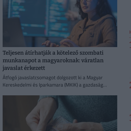
Teljesen átírhatják a kötelező szombati
munkanapot a magyaroknak: váratlan
javaslat érkezett
Átfogó javaslatcsomagot dolgozott ki a Magyar
Kereskedelmi és Iparkamara (MKIK) a gazdaság
működőképességének megőrzése és az
energiaválság kezelése érdekében.