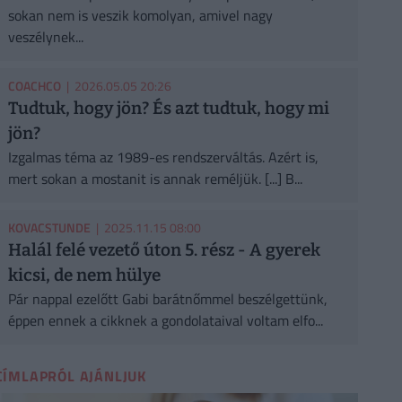
sokan nem is veszik komolyan, amivel nagy
veszélynek...
COACHCO
| 2026.05.05 20:26
Tudtuk, hogy jön? És azt tudtuk, hogy mi
jön?
Izgalmas téma az 1989-es rendszerváltás. Azért is,
mert sokan a mostanit is annak reméljük. [...] B...
KOVACSTUNDE
| 2025.11.15 08:00
Halál felé vezető úton 5. rész - A gyerek
kicsi, de nem hülye
Pár nappal ezelőtt Gabi barátnőmmel beszélgettünk,
éppen ennek a cikknek a gondolataival voltam elfo...
CÍMLAPRÓL AJÁNLJUK