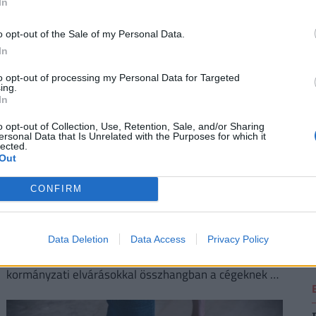
okozott Oroszországban a háborús gazdálkodás.
In
2
o opt-out of the Sale of my Personal Data.
In
to opt-out of processing my Personal Data for Targeted
ing.
In
2
o opt-out of Collection, Use, Retention, Sale, and/or Sharing
ersonal Data that Is Unrelated with the Purposes for which it
lected.
Out
CONFIRM
2
Így próbálják túlélni a kegyetlen hőséget a
magyar melósok: ingyen sör és jégkrém jár
a gyárakban
Data Deletion
Data Access
Privacy Policy
A kánikula elleni védekezést bonyolítja, hogy a
kormányzati elvárásokkal összhangban a cégeknek az
energiafogyasztásukat is mérsékelniük kell.