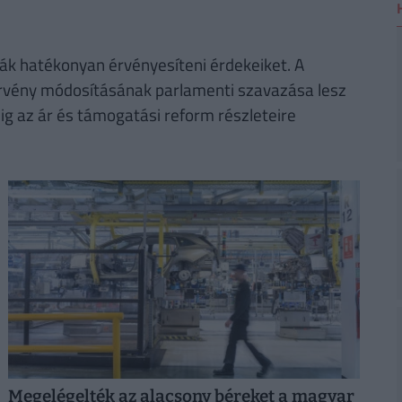
ják hatékonyan érvényesíteni érdekeiket. A
örvény módosításának parlamenti szavazása lesz
ig az ár és támogatási reform részleteire
Megelégelték az alacsony béreket a magyar