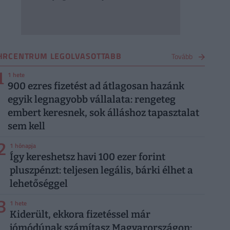
HRCENTRUM LEGOLVASOTTABB
Tovább
1
1 hete
900 ezres fizetést ad átlagosan hazánk
egyik legnagyobb vállalata: rengeteg
embert keresnek, sok álláshoz tapasztalat
sem kell
2
1 hónapja
Így kereshetsz havi 100 ezer forint
pluszpénzt: teljesen legális, bárki élhet a
lehetőséggel
3
1 hete
Kiderült, ekkora fizetéssel már
jómódúnak számítasz Magyarországon: