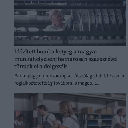
Időzített bomba ketyeg a magyar
munkahelyeken: hamarosan százezrével
tűnnek el a dolgozók
Bár a magyar munkaerőpiac látszólag stabil, hiszen a
foglalkoztatottság továbbra is magas, a
munkanélküliség pedig nem emelkedik drámai
mértékben.