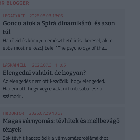
HR BLOGGER
LEGACYKFT
| 2026.08.03 13:05
Gondolatok a Spiráldinamikáról és azon
túl
Ha rövid és könnyen emészthető írást keresel, akkor
ebbe most ne kezdj bele! "The psychology of the...
LASKAINELLI
| 2026.07.31 11:05
Elengedni valakit, de hogyan?
Az elengedés nem ott kezdődik, hogy elengeded.
Hanem ott, hogy végre valami fontosabb lesz a
számodr...
HRDOKTOR
| 2026.07.29 13:52
Magas vérnyomás: tévhitek és mellbevágó
tények
Sok tévhit kapcsolódik a vérnyomásproblémákhoz,