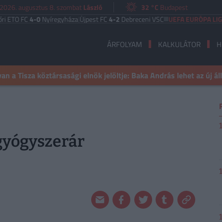
2026. augusztus 8. szombat
László
32 °C
Budapest
C
4-0
Nyíregyháza
|
Újpest FC
4-2
Debreceni VSC
UEFA EURÓPA LIGA
Benfica
ÁRFOLYAM
KALKULÁTOR
H
n a Tisza köztársasági elnök jelöltje: Baka András lehet az új á
gyógyszerár