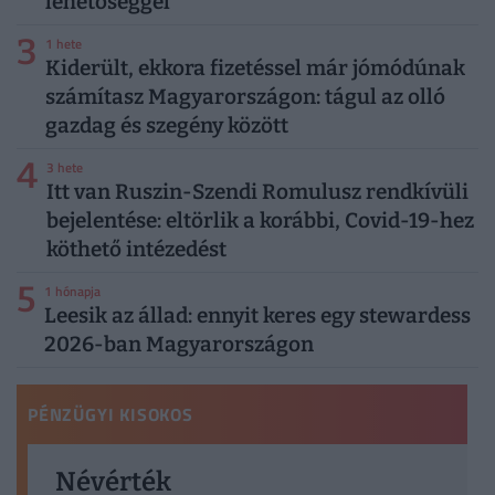
lehetőséggel
3
1 hete
Kiderült, ekkora fizetéssel már jómódúnak
számítasz Magyarországon: tágul az olló
gazdag és szegény között
4
3 hete
Itt van Ruszin-Szendi Romulusz rendkívüli
bejelentése: eltörlik a korábbi, Covid-19-hez
köthető intézedést
5
1 hónapja
Leesik az állad: ennyit keres egy stewardess
2026-ban Magyarországon
PÉNZÜGYI KISOKOS
Névérték