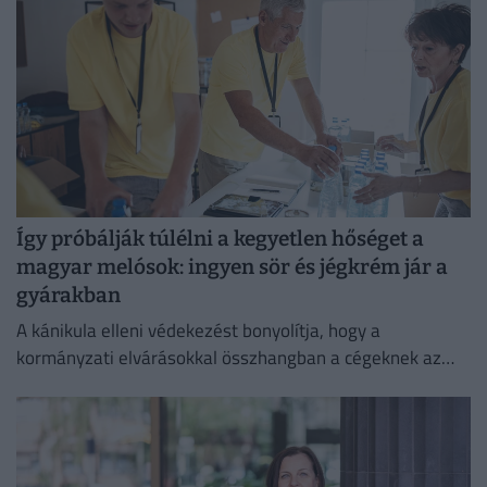
Így próbálják túlélni a kegyetlen hőséget a
magyar melósok: ingyen sör és jégkrém jár a
gyárakban
A kánikula elleni védekezést bonyolítja, hogy a
kormányzati elvárásokkal összhangban a cégeknek az
energiafogyasztásukat is mérsékelniük kell.