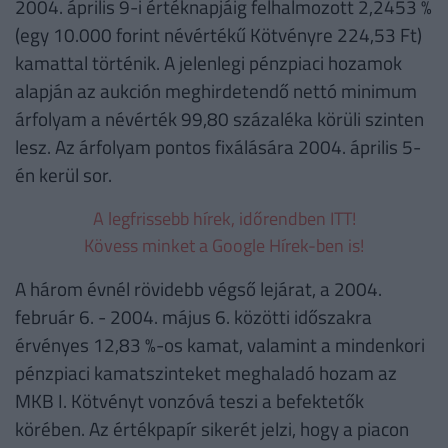
2004. április 9-i értéknapjáig felhalmozott 2,2453 %
(egy 10.000 forint névértékű Kötvényre 224,53 Ft)
kamattal történik. A jelenlegi pénzpiaci hozamok
alapján az aukción meghirdetendő nettó minimum
árfolyam a névérték 99,80 százaléka körüli szinten
lesz. Az árfolyam pontos fixálására 2004. április 5-
én kerül sor.
A legfrissebb hírek, időrendben ITT!
Kövess minket a Google Hírek-ben is!
A három évnél rövidebb végső lejárat, a 2004.
február 6. - 2004. május 6. közötti időszakra
érvényes 12,83 %-os kamat, valamint a mindenkori
pénzpiaci kamatszinteket meghaladó hozam az
MKB I. Kötvényt vonzóvá teszi a befektetők
körében. Az értékpapír sikerét jelzi, hogy a piacon