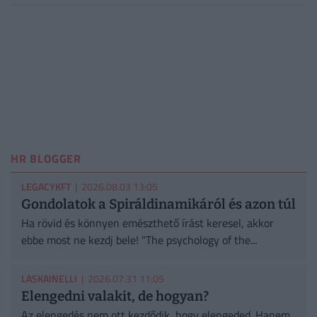
HR BLOGGER
LEGACYKFT
| 2026.08.03 13:05
Gondolatok a Spiráldinamikáról és azon túl
Ha rövid és könnyen emészthető írást keresel, akkor
ebbe most ne kezdj bele! "The psychology of the...
LASKAINELLI
| 2026.07.31 11:05
Elengedni valakit, de hogyan?
Az elengedés nem ott kezdődik, hogy elengeded. Hanem