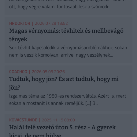
ott, hogy végre valami fontosabb lesz a számodr...
HRDOKTOR
| 2026.07.29 13:52
Magas vérnyomás: tévhitek és mellbevágó
tények
Sok tévhit kapcsolódik a vérnyomásproblémákhoz, sokan
nem is veszik komolyan, amivel nagy veszélynek...
COACHCO
| 2026.05.05 20:26
Tudtuk, hogy jön? És azt tudtuk, hogy mi
jön?
Izgalmas téma az 1989-es rendszerváltás. Azért is, mert
sokan a mostanit is annak reméljük. [...] B...
KOVACSTUNDE
| 2025.11.15 08:00
Halál felé vezető úton 5. rész - A gyerek
kicsi, de nem hülye