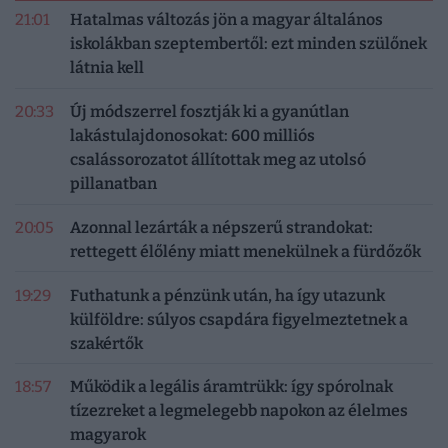
21:01
Hatalmas változás jön a magyar általános
iskolákban szeptembertől: ezt minden szülőnek
látnia kell
20:33
Új módszerrel fosztják ki a gyanútlan
lakástulajdonosokat: 600 milliós
csalássorozatot állítottak meg az utolsó
pillanatban
20:05
Azonnal lezárták a népszerű strandokat:
rettegett élőlény miatt menekülnek a fürdőzők
19:29
Futhatunk a pénzünk után, ha így utazunk
külföldre: súlyos csapdára figyelmeztetnek a
szakértők
18:57
Működik a legális áramtrükk: így spórolnak
tízezreket a legmelegebb napokon az élelmes
magyarok