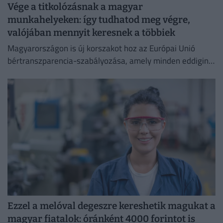
Vége a titkolózásnak a magyar
munkahelyeken: így tudhatod meg végre,
valójában mennyit keresnek a többiek
Magyarországon is új korszakot hoz az Európai Unió
bértranszparencia-szabályozása, amely minden eddiginél
átláthatóbbá teszi a vállalati javadalmazást:
Ezzel a melóval degeszre kereshetik magukat a
magyar fiatalok: óránként 4000 forintot is