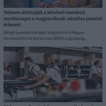
Teljesen átírhatják a kötelező szombati
munkanapot a magyaroknak: váratlan javaslat
érkezett
Átfogó javaslatcsomagot dolgozott ki a Magyar
Kereskedelmi és Iparkamara (MKIK) a gazdaság
működőképességének megőrzése és az energiaválság
kezelése érdekében.