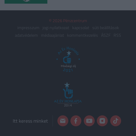
© 2026 Pénzcentrum
impresszum
jogi nyilatkozat
kapcsolat
süti beállítások
adatvédelem
médiaajánlat
kommentkezelés
ÁSZF
RSS
Itt keress minket