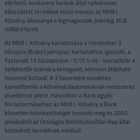
elérhető, konkurens bankok által nyilvánosan
kibocsátott termékek közül messze az MKB I.
Kötvény állománya a legmagasabb, jelenleg 30,8
milliárd forint.
Az MKB I. Kötvény kamatozása a mindenkori 3
hónapos (Bubor) pénzpiaci kamatokhoz igazodik, a
fizetendő 15 bázispontos - 0,15 %-os - kamatfelár a
befektetők számára kimagasló, könnyen átlátható
hozamot biztosít. A 3 havonként esedékes
kamatfizetés a kötvénytulajdonosoknak rendszeres
jövedelmet jelent. Hasonlóan a Bank egyéb
forrástermékeihez az MKB I. Kötvény a Bank
közvetlen kötelezettségét testesíti meg és 2003
januárjától az Országos Betétbiztosítási Alap által
biztosított terméknek minősül.