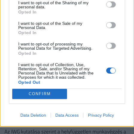
gazdag és szegény között
I want to opt-out of the Sharing of my
personal data.
Hiába emelkednek látványosan a magyar bérek, a
Opted In
számok mögött továbbra is jelentős jövedelmi
I want to opt-out of the Sale of my
különbségek húzódnak meg.
Personal Data.
Opted In
I want to opt-out of processing my
Personal Data for Targeted Advertising.
Opted In
I want to opt-out of Collection, Use,
Retention, Sale, and/or Sharing of my
Personal Data that Is Unrelated with the
Purposes for which it was collected.
Opted Out
CONFIRM
Így dolgoznak home officeból az élelmesek,
miközben utazgatnak: itt a TOP10 úticél, ahol
Data Deletion
Data Access
Privacy Policy
ezt legkönnyebben megteheted
Az IWG kutatása szerint a helyfüggetlen munkavégzés a