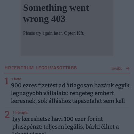
HRCENTRUM LEGOLVASOTTABB
Tovább
1
1 hete
900 ezres fizetést ad átlagosan hazánk egyik
legnagyobb vállalata: rengeteg embert
keresnek, sok álláshoz tapasztalat sem kell
2
1 hónapja
Így kereshetsz havi 100 ezer forint
pluszpénzt: teljesen legális, bárki élhet a