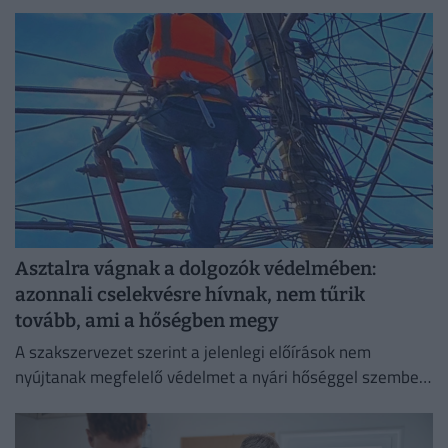
Asztalra vágnak a dolgozók védelmében:
azonnali cselekvésre hívnak, nem tűrik
tovább, ami a hőségben megy
A szakszervezet szerint a jelenlegi előírások nem
nyújtanak megfelelő védelmet a nyári hőséggel szemben,
ezért aláírásgyűjtést indítottak a dolgozók egészségének
védelmében.