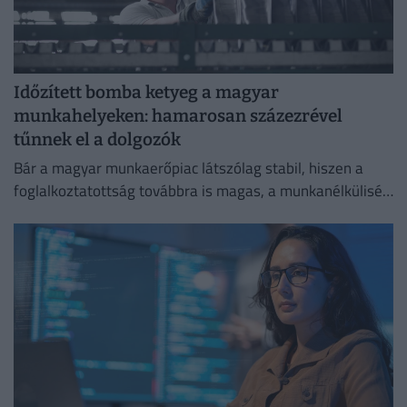
Időzített bomba ketyeg a magyar
munkahelyeken: hamarosan százezrével
tűnnek el a dolgozók
Bár a magyar munkaerőpiac látszólag stabil, hiszen a
foglalkoztatottság továbbra is magas, a munkanélküliség
pedig nem emelkedik drámai mértékben.