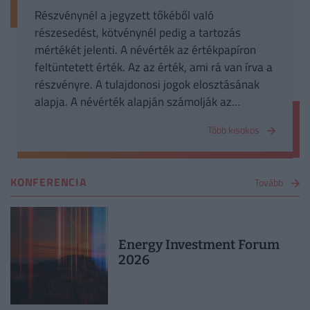
Részvénynél a jegyzett tőkéből való
részesedést, kötvénynél pedig a tartozás
mértékét jelenti. A névérték az értékpapíron
feltüntetett érték. Az az érték, ami rá van írva a
részvényre. A tulajdonosi jogok elosztásának
alapja. A névérték alapján számolják az
osztalékot, lehet közgyűlésen szavazni, és
Több kisokos
esetleg végelszámoláskor (felszámoláskor)
pénzhez jutni.
KONFERENCIA
Tovább
Energy Investment Forum
2026