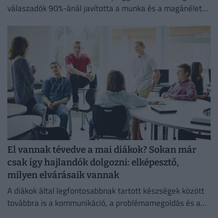
válaszadók 90%-ánál javította a munka és a magánélet
egyensúlyát, míg 80%-uk produktívabbnak érzi magát.
El vannak tévedve a mai diákok? Sokan már
csak így hajlandók dolgozni: elképesztő,
milyen elvárásaik vannak
A diákok által legfontosabbnak tartott készségek között
továbbra is a kommunikáció, a problémamegoldás és a
kritikus gondolkodás vezet.