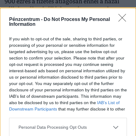
900 ezres a fizetés átlagosan ennél a hazai
vállalatnál: sok álláshoz még tapasztalat sem
kell
Pénzcentrum -
Do Not Process My Personal
Information
Heti összefoglaló a Pénzcentrum legolvasottabb
cikkeiből: ezek a témák mozgatták meg leginkább az
If you wish to opt-out of the sale, sharing to third parties, or
olvasókat.
processing of your personal or sensitive information for
targeted advertising by us, please use the below opt-out
section to confirm your selection. Please note that after your
opt-out request is processed you may continue seeing
interest-based ads based on personal information utilized by
us or personal information disclosed to third parties prior to
your opt-out. You may separately opt-out of the further
disclosure of your personal information by third parties on the
IAB’s list of downstream participants. This information may
also be disclosed by us to third parties on the
IAB’s List of
Downstream Participants
that may further disclose it to other
third parties.
Kiderült, ekkora fizetéssel már jómódúnak
Personal Data Processing Opt Outs
számítasz Magyarországon: tágul az olló