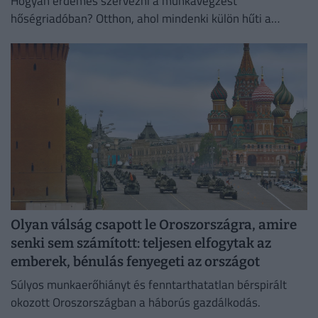
Hogyan érdemes szervezni a munkavégzést
hőségriadóban? Otthon, ahol mindenki külön hűti a
lakását, vagy egy korszerű, energiahatékony
irodaházban, ahol a hűtés központilag működik.
Olyan válság csapott le Oroszországra, amire
senki sem számított: teljesen elfogytak az
emberek, bénulás fenyegeti az országot
Súlyos munkaerőhiányt és fenntarthatatlan bérspirált
okozott Oroszországban a háborús gazdálkodás.