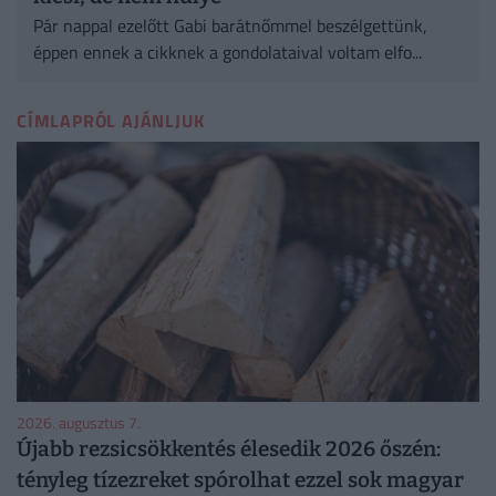
Pár nappal ezelőtt Gabi barátnőmmel beszélgettünk,
éppen ennek a cikknek a gondolataival voltam elfo...
CÍMLAPRÓL AJÁNLJUK
2026. augusztus 7.
Újabb rezsicsökkentés élesedik 2026 őszén:
tényleg tízezreket spórolhat ezzel sok magyar