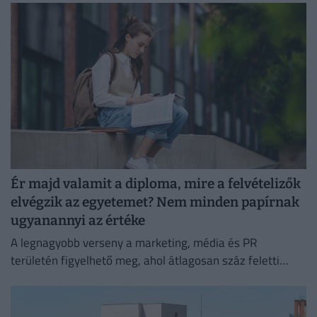
Ér majd valamit a diploma, mire a felvételizők
elvégzik az egyetemet? Nem minden papírnak
ugyanannyi az értéke
A legnagyobb verseny a marketing, média és PR
területén figyelhető meg, ahol átlagosan száz feletti
jelentkező juthat egy pályakezdő állásra.