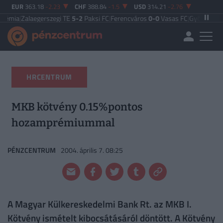
EUR
363.18
-2.23
CHF
388.84
-1.5
USD
314.21
-2.76
aegerszegi TE
5-2
Paksi FC
|
Ferencváros
0-0
Vasas FC
|
Győri ETO FC
4-0
Nyír
HRCENTRUM
MKB kötvény 0.15%pontos
hozamprémiummal
PÉNZCENTRUM
2004. április 7. 08:25
A Magyar Külkereskedelmi Bank Rt. az MKB I.
Kötvény ismételt kibocsátásáról döntött. A Kötvény