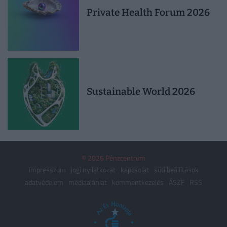
Private Health Forum 2026
Sustainable World 2026
© 2026 Pénzcentrum
impresszum
jogi nyilatkozat
kapcsolat
süti beállítások
adatvédelem
médiaajánlat
kommentkezelés
ÁSZF
RSS