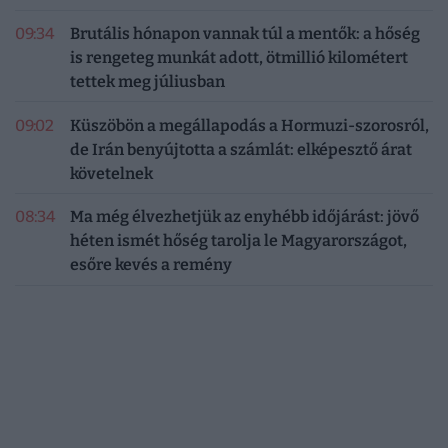
09:34
Brutális hónapon vannak túl a mentők: a hőség
is rengeteg munkát adott, ötmillió kilométert
tettek meg júliusban
09:02
Küszöbön a megállapodás a Hormuzi-szorosról,
de Irán benyújtotta a számlát: elképesztő árat
követelnek
08:34
Ma még élvezhetjük az enyhébb időjárást: jövő
héten ismét hőség tarolja le Magyarországot,
esőre kevés a remény