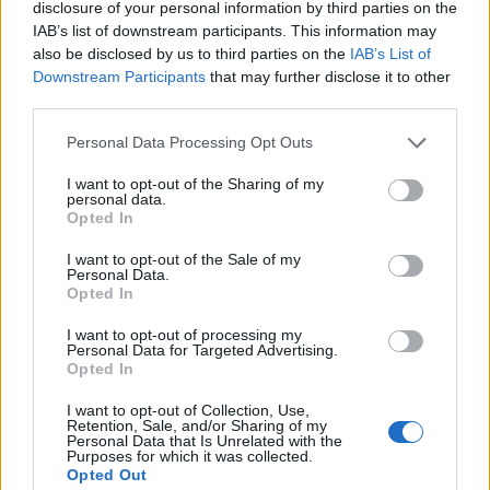
disclosure of your personal information by third parties on the
IAB’s list of downstream participants. This information may
also be disclosed by us to third parties on the
IAB’s List of
Downstream Participants
that may further disclose it to other
third parties.
Personal Data Processing Opt Outs
I want to opt-out of the Sharing of my
personal data.
Opted In
Kiderült, ekkora fizetéssel már jómódúnak
számítasz Magyarországon: tágul az olló
I want to opt-out of the Sale of my
Personal Data.
gazdag és szegény között
Opted In
Hiába emelkednek látványosan a magyar bérek, a
I want to opt-out of processing my
számok mögött továbbra is jelentős jövedelmi
Personal Data for Targeted Advertising.
Opted In
különbségek húzódnak meg.
I want to opt-out of Collection, Use,
Retention, Sale, and/or Sharing of my
Personal Data that Is Unrelated with the
Purposes for which it was collected.
Opted Out