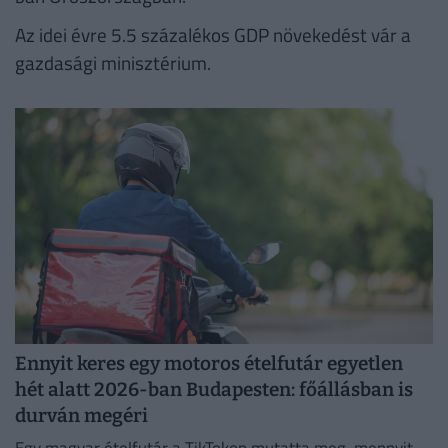
Az idei évre 5.5 százalékos GDP növekedést vár a
gazdasági minisztérium.
Ennyit keres egy motoros ételfutár egyetlen
hét alatt 2026-ban Budapesten: főállásban is
durván megéri
Egy magyar ételfutár a TikTokon mutatta meg, mennyit