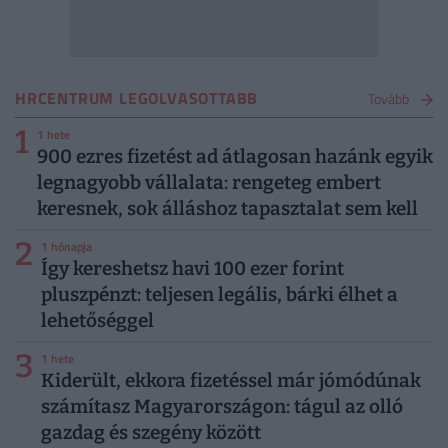
HRCENTRUM LEGOLVASOTTABB
Tovább
1
1 hete
900 ezres fizetést ad átlagosan hazánk egyik
legnagyobb vállalata: rengeteg embert
keresnek, sok álláshoz tapasztalat sem kell
2
1 hónapja
Így kereshetsz havi 100 ezer forint
pluszpénzt: teljesen legális, bárki élhet a
lehetőséggel
3
1 hete
Kiderült, ekkora fizetéssel már jómódúnak
számítasz Magyarországon: tágul az olló
gazdag és szegény között