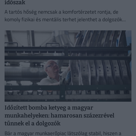
időszak
A tartós hőség nemcsak a komfortérzetet rontja, de
komoly fizikai és mentális terhet jelenthet a dolgozók
számára.
Időzített bomba ketyeg a magyar
munkahelyeken: hamarosan százezrével
tűnnek el a dolgozók
Bár a magyar munkaerőpiac látszólag stabil, hiszen a