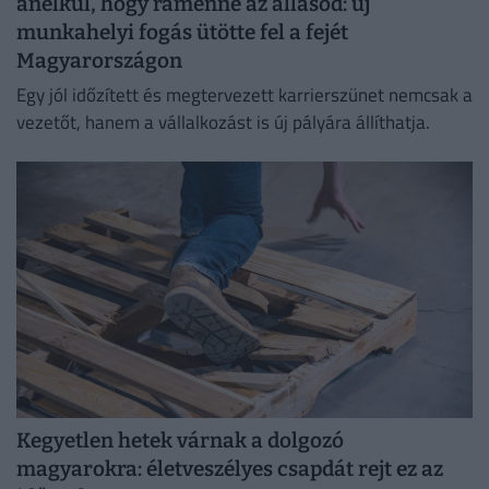
anélkül, hogy rámenne az állásod: új
munkahelyi fogás ütötte fel a fejét
Magyarországon
Egy jól időzített és megtervezett karrierszünet nemcsak a
vezetőt, hanem a vállalkozást is új pályára állíthatja.
Kegyetlen hetek várnak a dolgozó
magyarokra: életveszélyes csapdát rejt ez az