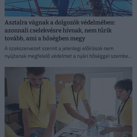
Asztalra vágnak a dolgozók védelmében:
azonnali cselekvésre hívnak, nem tűrik
tovább, ami a hőségben megy
A szakszervezet szerint a jelenlegi előírások nem
nyújtanak megfelelő védelmet a nyári hőséggel szemben,
ezért aláírásgyűjtést indítottak a dolgozók egészségének
védelmében.