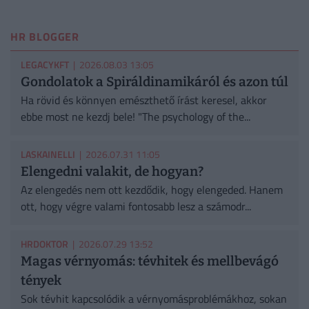
HR BLOGGER
LEGACYKFT
| 2026.08.03 13:05
Gondolatok a Spiráldinamikáról és azon túl
Ha rövid és könnyen emészthető írást keresel, akkor
ebbe most ne kezdj bele! "The psychology of the...
LASKAINELLI
| 2026.07.31 11:05
Elengedni valakit, de hogyan?
Az elengedés nem ott kezdődik, hogy elengeded. Hanem
ott, hogy végre valami fontosabb lesz a számodr...
HRDOKTOR
| 2026.07.29 13:52
Magas vérnyomás: tévhitek és mellbevágó
tények
Sok tévhit kapcsolódik a vérnyomásproblémákhoz, sokan