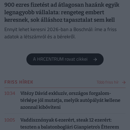
900 ezres fizetést ad átlagosan hazánk egyik
legnagyobb vállalata: rengeteg embert
keresnek, sok álláshoz tapasztalat sem kell
Ennyit lehet keresni 2026-ban a Boschnál: íme a friss
adatok a létszámról és a bérekről.
A HRCENTRUM rovat cikkei
FRISS HÍREK
Több friss hír
10:34
Vitézy Dávid exkluzív, országos forgalom-
térképe jól mutatja, melyik autópályát kellene
azonnal kibővíteni
10:05
Vaddisznónyak 6 ezerért, steak 12 ezerért:
teszten a balatonboglári Gianpietro’s Étterem