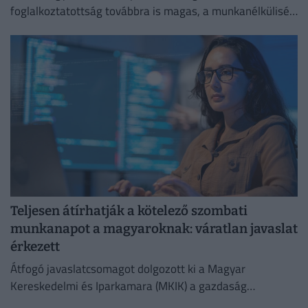
foglalkoztatottság továbbra is magas, a munkanélküliség
pedig nem emelkedik drámai mértékben.
Teljesen átírhatják a kötelező szombati
munkanapot a magyaroknak: váratlan javaslat
érkezett
Átfogó javaslatcsomagot dolgozott ki a Magyar
Kereskedelmi és Iparkamara (MKIK) a gazdaság
működőképességének megőrzése és az energiaválság