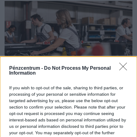
kezelése érdekében.
Pénzcentrum -
Do Not Process My Personal
Information
900 ezres a fizetés átlagosan ennél a hazai
vállalatnál: sok álláshoz még tapasztalat sem
If you wish to opt-out of the sale, sharing to third parties, or
kell
processing of your personal or sensitive information for
targeted advertising by us, please use the below opt-out
Heti összefoglaló a Pénzcentrum legolvasottabb
section to confirm your selection. Please note that after your
cikkeiből: ezek a témák mozgatták meg leginkább az
opt-out request is processed you may continue seeing
olvasókat.
interest-based ads based on personal information utilized by
us or personal information disclosed to third parties prior to
your opt-out. You may separately opt-out of the further