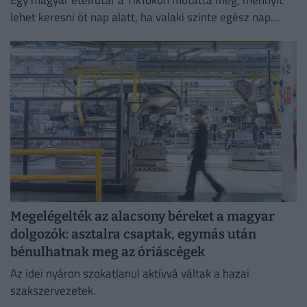
lehet keresni öt nap alatt, ha valaki szinte egész nap
szállítja a rendeléseket.
Megelégelték az alacsony béreket a magyar
dolgozók: asztalra csaptak, egymás után
bénulhatnak meg az óriáscégek
Az idei nyáron szokatlanul aktívvá váltak a hazai
szakszervezetek.