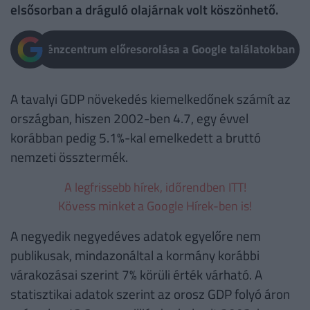
elsősorban a dráguló olajárnak volt köszönhető.
Pénzcentrum előresorolása a Google találatokban
A tavalyi GDP növekedés kiemelkedőnek számít az
országban, hiszen 2002-ben 4.7, egy évvel
korábban pedig 5.1%-kal emelkedett a bruttó
nemzeti össztermék.
A legfrissebb hírek, időrendben ITT!
Kövess minket a Google Hírek-ben is!
A negyedik negyedéves adatok egyelőre nem
publikusak, mindazonáltal a kormány korábbi
várakozásai szerint 7% körüli érték várható. A
statisztikai adatok szerint az orosz GDP folyó áron