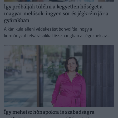
Így próbálják túlélni a kegyetlen hőséget a
magyar melósok: ingyen sör és jégkrém jár a
gyárakban
A kánikula elleni védekezést bonyolítja, hogy a
kormányzati elvárásokkal összhangban a cégeknek az
energiafogyasztásukat is mérsékelniük kell.
Így mehetsz hónapokra is szabadságra