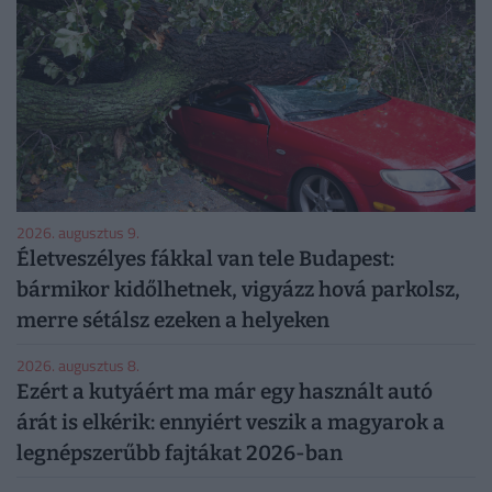
2026. augusztus 9.
Életveszélyes fákkal van tele Budapest:
bármikor kidőlhetnek, vigyázz hová parkolsz,
merre sétálsz ezeken a helyeken
2026. augusztus 8.
Ezért a kutyáért ma már egy használt autó
árát is elkérik: ennyiért veszik a magyarok a
legnépszerűbb fajtákat 2026-ban