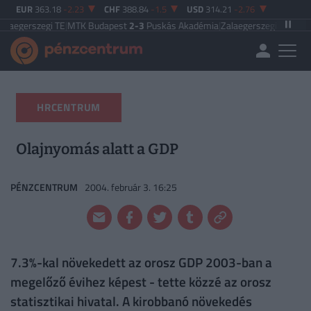
EUR
363.18
-2.23
CHF
388.84
-1.5
USD
314.21
-2.76
egi TE
|
MTK Budapest
2-3
Puskás Akadémia
|
Zalaegerszegi TE
5-2
Paksi FC
|
F
HRCENTRUM
Olajnyomás alatt a GDP
PÉNZCENTRUM
2004. február 3. 16:25
7.3%-kal növekedett az orosz GDP 2003-ban a
megelőző évihez képest - tette közzé az orosz
statisztikai hivatal. A kirobbanó növekedés