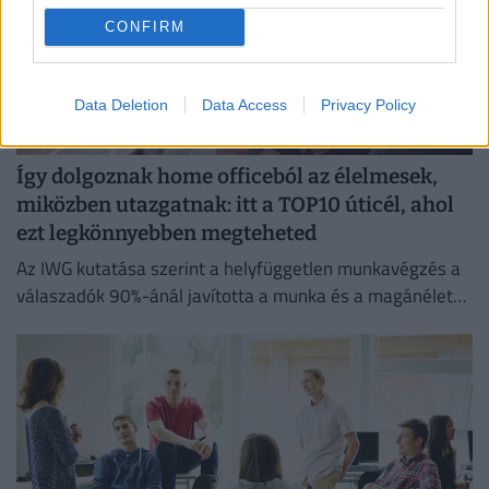
CONFIRM
Data Deletion
Data Access
Privacy Policy
Így dolgoznak home officeból az élelmesek,
miközben utazgatnak: itt a TOP10 úticél, ahol
ezt legkönnyebben megteheted
Az IWG kutatása szerint a helyfüggetlen munkavégzés a
válaszadók 90%-ánál javította a munka és a magánélet
egyensúlyát, míg 80%-uk produktívabbnak érzi magát.