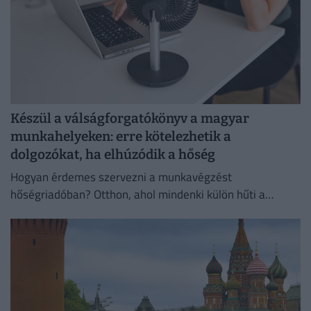
Készül a válságforgatókönyv a magyar
munkahelyeken: erre kötelezhetik a
dolgozókat, ha elhúzódik a hőség
Hogyan érdemes szervezni a munkavégzést
hőségriadóban? Otthon, ahol mindenki külön hűti a
lakását, vagy egy korszerű, energiahatékony
irodaházban, ahol a hűtés központilag működik.