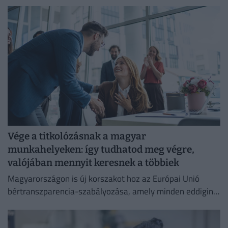
Vége a titkolózásnak a magyar
munkahelyeken: így tudhatod meg végre,
valójában mennyit keresnek a többiek
Magyarországon is új korszakot hoz az Európai Unió
bértranszparencia-szabályozása, amely minden eddiginél
átláthatóbbá teszi a vállalati javadalmazást: