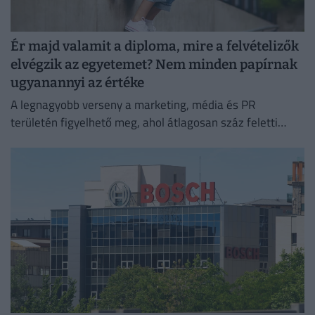
Ér majd valamit a diploma, mire a felvételizők
elvégzik az egyetemet? Nem minden papírnak
ugyanannyi az értéke
A legnagyobb verseny a marketing, média és PR
területén figyelhető meg, ahol átlagosan száz feletti
jelentkező juthat egy pályakezdő állásra.