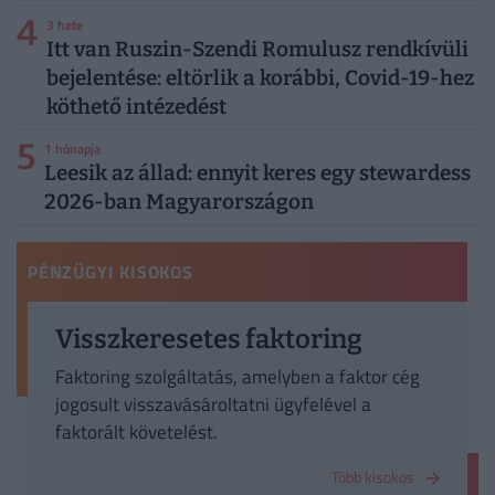
4
3 hete
Itt van Ruszin-Szendi Romulusz rendkívüli
bejelentése: eltörlik a korábbi, Covid-19-hez
köthető intézedést
5
1 hónapja
Leesik az állad: ennyit keres egy stewardess
2026-ban Magyarországon
PÉNZÜGYI KISOKOS
Visszkeresetes faktoring
Faktoring szolgáltatás, amelyben a faktor cég
jogosult visszavásároltatni ügyfelével a
faktorált követelést.
Több kisokos