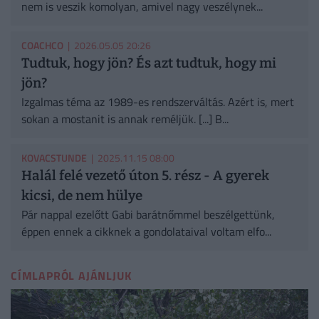
nem is veszik komolyan, amivel nagy veszélynek...
COACHCO
| 2026.05.05 20:26
Tudtuk, hogy jön? És azt tudtuk, hogy mi
jön?
Izgalmas téma az 1989-es rendszerváltás. Azért is, mert
sokan a mostanit is annak reméljük. [...] B...
KOVACSTUNDE
| 2025.11.15 08:00
Halál felé vezető úton 5. rész - A gyerek
kicsi, de nem hülye
Pár nappal ezelőtt Gabi barátnőmmel beszélgettünk,
éppen ennek a cikknek a gondolataival voltam elfo...
CÍMLAPRÓL AJÁNLJUK