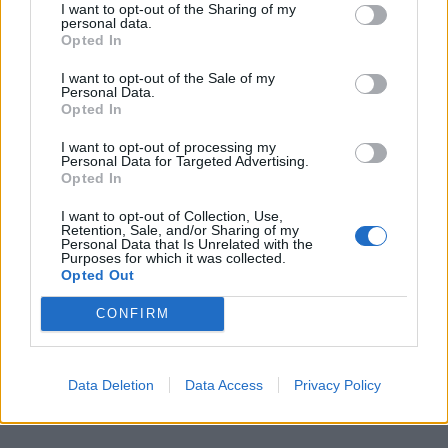
I want to opt-out of the Sharing of my
csalás áldozatai lesznek, a Takarékban azt a
personal data.
Opted In
tájékoztatást adta, hogy rendelkeznek olyan
eszközzel, ami alkalmas lehet a csalárd utalások
I want to opt-out of the Sale of my
Personal Data.
észlelésére, folyamatosan figyeli a csalási
Opted In
tendenciákat, reagál azokra, ugyanakkor
I want to opt-out of processing my
korlátozottak a lehetőségei: amennyiben az ügyfél
Personal Data for Targeted Advertising.
Opted In
nem a kellő gondossággal jár el, érzékeny adatokat,
felhasználónevet és jelszót ad ki a csalóknak,
I want to opt-out of Collection, Use,
Retention, Sale, and/or Sharing of my
hozzáférést biztosít az informatikai eszközein
Personal Data that Is Unrelated with the
Purposes for which it was collected.
illetéktelen személyek számára.
Opted Out
CONFIRM
Data Deletion
Data Access
Privacy Policy