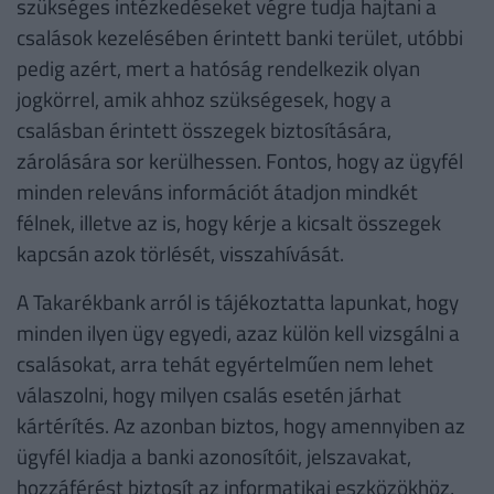
szükséges intézkedéseket végre tudja hajtani a
csalások kezelésében érintett banki terület, utóbbi
pedig azért, mert a hatóság rendelkezik olyan
jogkörrel, amik ahhoz szükségesek, hogy a
csalásban érintett összegek biztosítására,
zárolására sor kerülhessen. Fontos, hogy az ügyfél
minden releváns információt átadjon mindkét
félnek, illetve az is, hogy kérje a kicsalt összegek
kapcsán azok törlését, visszahívását.
A Takarékbank arról is tájékoztatta lapunkat, hogy
minden ilyen ügy egyedi, azaz külön kell vizsgálni a
csalásokat, arra tehát egyértelműen nem lehet
válaszolni, hogy milyen csalás esetén járhat
kártérítés. Az azonban biztos, hogy amennyiben az
ügyfél kiadja a banki azonosítóit, jelszavakat,
hozzáférést biztosít az informatikai eszközökhöz,