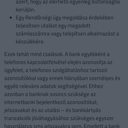
azért, hogy az elérhető egyenleg biztonságba
kerüljön.
Egy Rendőrségi ügy megoldása érdekében
teljesítsen utalást egy megadott
számlaszámra vagy telepítsen alkalmazást a
készülékére.
Ezek tehát mind csalások. A bank egyébként a
telefonos kapcsolatfelvétel elején azonosítja az
ügyfelet, a telefonos szolgáltatáshoz tartozó
azonosítókkal vagy ennek hiányában személyes és
egyéb releváns adatok segítségével. Ehhez
azonban a banknak sosincs szüksége az
internetbanki bejelentkező azonosítókat,
jelszavakat és az utalási – és bankkártyás
tranzakciók jóváhagyásához szükséges egyszer
használatos sms jelszavakra sem. Emellett a bank