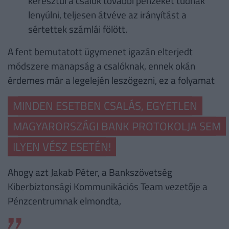
keresztül a csalók további pénzeket tudnak
lenyúlni, teljesen átvéve az irányítást a
sértettek számlái fölött.
A fent bemutatott ügymenet igazán elterjedt
módszere manapság a csalóknak, ennek okán
érdemes már a legelején leszögezni, ez a folyamat
MINDEN ESETBEN CSALÁS, EGYETLEN
MAGYARORSZÁGI BANK PROTOKOLJA SEM
ILYEN VÉSZ ESETÉN!
Ahogy azt Jakab Péter, a Bankszövetség
Kiberbiztonsági Kommunikációs Team vezetője a
Pénzcentrumnak elmondta,