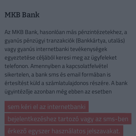
MKB Bank
Az MKB Bank, hasonlóan más pénzintézetekhez, a
gyanús pénzügyi tranzakciók (Bankkártya, utalás)
vagy gyanús internetbanki tevékenységek
egyeztetése céljából keresi meg az ügyfeleket
telefonon. Amennyiben a kapcsolatfelvétel
sikertelen, a bank sms és email formában is
értesítést küld a számlatulajdonos részére. A bank
ügyintézője azonban még ebben az esetben
sem kéri el az internetbanki
bejelentkezéshez tartozó vagy az sms-ben
érkező egyszer használatos jelszavakat.