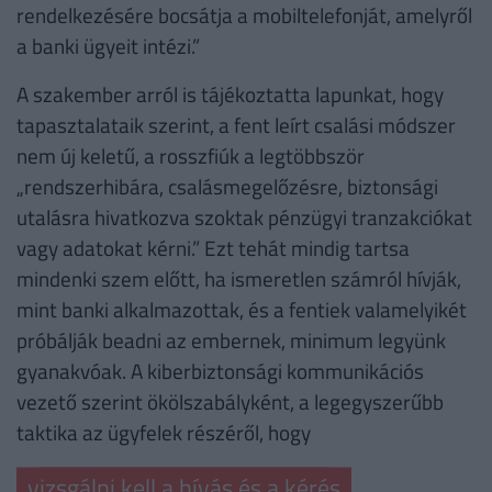
rendelkezésére bocsátja a mobiltelefonját, amelyről
a banki ügyeit intézi.”
A szakember arról is tájékoztatta lapunkat, hogy
tapasztalataik szerint, a fent leírt csalási módszer
nem új keletű, a rosszfiúk a legtöbbször
„rendszerhibára, csalásmegelőzésre, biztonsági
utalásra hivatkozva szoktak pénzügyi tranzakciókat
vagy adatokat kérni.” Ezt tehát mindig tartsa
mindenki szem előtt, ha ismeretlen számról hívják,
mint banki alkalmazottak, és a fentiek valamelyikét
próbálják beadni az embernek, minimum legyünk
gyanakvóak. A kiberbiztonsági kommunikációs
vezető szerint ökölszabályként, a legegyszerűbb
taktika az ügyfelek részéről, hogy
vizsgálni kell a hívás és a kérés