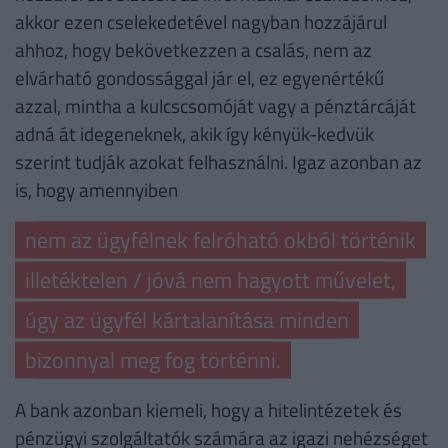
akkor ezen cselekedetével nagyban hozzájárul
ahhoz, hogy bekövetkezzen a csalás, nem az
elvárható gondossággal jár el, ez egyenértékű
azzal, mintha a kulcscsomóját vagy a pénztárcáját
adná át idegeneknek, akik így kényük-kedvük
szerint tudják azokat felhasználni. Igaz azonban az
is, hogy amennyiben
nem az ügyfélnek felróható okból történik
illetéktelen / jóvá nem hagyott művelet,
úgy az ügyfél kártalanítása minden
bizonnyal meg fog történni.
A bank azonban kiemeli, hogy a hitelintézetek és
pénzügyi szolgáltatók számára az igazi nehézséget