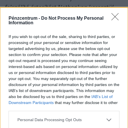
felszólító értesítést Netbankon keresztül
vagy postai úton, valamint figyelmeztető
Pénzcentrum -
Do Not Process My Personal
Information
SMS formájában küldhet, de ezekben sem
lehet link, és nem kér számlaszámot vagy
If you wish to opt-out of the sale, sharing to third parties, or
bármilyen egyéb személyes adatot.
processing of your personal or sensitive information for
targeted advertising by us, please use the below opt-out
section to confirm your selection. Please note that after your
A bank azt kéri, ha valaki gyanús telefonhívást kap,
opt-out request is processed you may continue seeing
szakítsa meg a hívást, hívja fel a Takarékbank
interest-based ads based on personal information utilized by
telefonos ügyfélszolgálatát, ezzel tud az ügyfél
us or personal information disclosed to third parties prior to
your opt-out. You may separately opt-out of the further
bizonyos lenni abban, hogy valóban banki
disclosure of your personal information by third parties on the
ügyintézővel beszél, a csalók ugyanis képesek
IAB’s list of downstream participants. This information may
hamisítani a hívószámot, a telefon kijelzőjén
also be disclosed by us to third parties on the
IAB’s List of
Downstream Participants
that may further disclose it to other
tetszőleges hívószámot és ahhoz tartozó nevet
third parties.
megjelenteni.
Personal Data Processing Opt Outs
Arra a kérdésre, hogy mi történik azokkal, akik