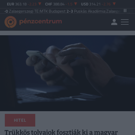
EUR
363.18
-2.23
CHF
388.84
-1.5
USD
314.21
-2.76
laegerszegi TE
|
MTK Budapest
2-3
Puskás Akadémia
|
Zalaegerszegi TE
5-2
Pa
HITEL
Trükkös tolvajok fosztják ki a magyar