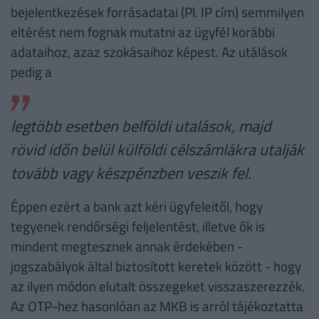
bejelentkezések forrásadatai (Pl. IP cím) semmilyen
eltérést nem fognak mutatni az ügyfél korábbi
adataihoz, azaz szokásaihoz képest. Az utálások
pedig a
legtöbb esetben belföldi utalások, majd
rövid időn belül külföldi célszámlákra utalják
tovább vagy készpénzben veszik fel.
Éppen ezért a bank azt kéri ügyfeleitől, hogy
tegyenek rendőrségi feljelentést, illetve ők is
mindent megtesznek annak érdekében -
jogszabályok által biztosított keretek között - hogy
az ilyen módon elutalt összegeket visszaszerezzék.
Az OTP-hez hasonlóan az MKB is arról tájékoztatta