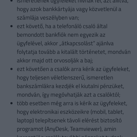
ismeretlenek ügyfeleket hívnak fel, azt állítva,
hogy azok bankkártyája vagy közvetlenül a
számlája veszélyben van;
ezt követő, ha a telefonáló csaló által
bemondott bankfiók nem egyezik az
ügyfelével, akkor „átkapcsolást” ajánlva
folytatja tovább a kitalált történetet, mondván
akkor majd ott orvosolják a baj;
ezt követően a csalók arra kérik az ügyfeleket,
hogy teljesen véletlenszerű, ismeretlen
bankszámlákra kezdjék el kiutalni pénzüket,
mondván, így megóvhatják azt a csalóktól;
több esetben még arra is kérik az ügyfeleket,
hogy elektronikai eszközeikre (mobil, tablet,
laptop) telepítsenek távoli elérést biztosító
programot (AnyDesk, Teamviewer), amin