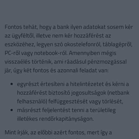
Fontos tehát, hogy a bank ilyen adatokat sosem kér
az ügyféltől, illetve nem kér hozzáférést az
eszközéhez, legyen szó okostelefonról, táblagépről,
PC-ről vagy notebook-ról. Amennyiben mégis
visszaélés történik, ami ráadásul pénzmozgással
jár, úgy két fontos és azonnali feladat van:
egyrészt értesíteni a hitelintézetet és kérni a
hozzáférést biztosító jogosultságok (netbank
felhasználó) felfüggesztését vagy törlését,
másrészt feljelentést tenni a területileg
illetékes rendőrkapitányságon.
Mint írják, az előbbi azért fontos, mert így a