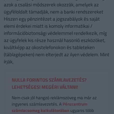
azok a csalási módszerek okozzák, amelyek az
ügyféloldalt támadják, nem a banki rendszereket
Hiszen egy pénzintézet a jogszabályok és saját
elemi érdekei miatt is komoly informatikai /
információbiztonsági védelemmel rendelkezik, míg
az ügyfelek kis része használ hasonló eszközöket,
kiváltképp az okostelefonokon és tableteken
(táblagépeken) nem elterjedt az ilyen védelem. Mint
írják,
NULLA FORINTOS SZÁMLAVEZETÉS?
LEHETSÉGES! MEGÉRI VÁLTANI!
Nem csak jól hangzó reklámszöveg ma már az
ingyenes számlavezetés. A
Pénzcentrum
számlacsomag kalkulátorában
ugyanis több