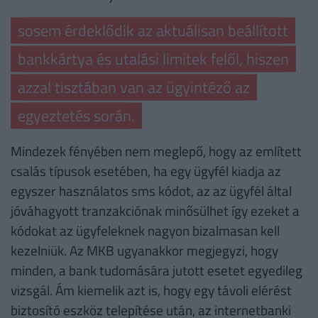
sosem érdeklődik az aktuálisan beállított
bankkártya és utalási limitek felől, hiszen
azzal tisztában van az ügyintéző az
egyeztetés során.
Mindezek fényében nem meglepő, hogy az említett
csalás típusok esetében, ha egy ügyfél kiadja az
egyszer használatos sms kódot, az az ügyfél által
jóváhagyott tranzakciónak minősülhet így ezeket a
kódokat az ügyfeleknek nagyon bizalmasan kell
kezelniük. Az MKB ugyanakkor megjegyzi, hogy
minden, a bank tudomására jutott esetet egyedileg
vizsgál. Ám kiemelik azt is, hogy egy távoli elérést
biztosító eszköz telepítése után, az internetbanki