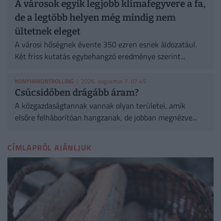
A városok egyik legjobb klímafegyvere a fa,
de a legtöbb helyen még mindig nem
ültetnek eleget
A városi hőségnek évente 350 ezren esnek áldozatául.
Két friss kutatás egybehangzó eredménye szerint...
KONYHAKONTROLLING
| 2026. augusztus 7. 07:45
Csúcsidőben drágább áram?
A közgazdaságtannak vannak olyan területei, amik
elsőre felháborítóan hangzanak, de jobban megnézve...
CÍMLAPRÓL AJÁNLJUK