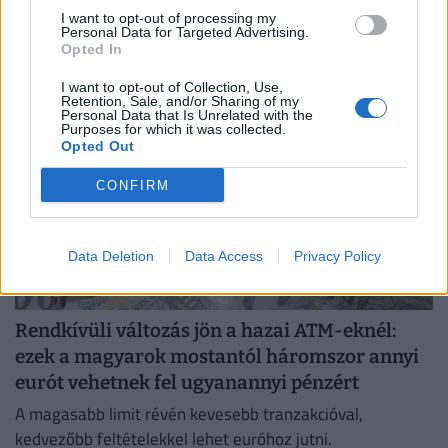
Akár több tízezer forintot is megspórolhat az, aki
I want to opt-out of processing my
Personal Data for Targeted Advertising.
hitelfelvétel előtt összehasonlítja a bankok ajánlatait.
Opted In
I want to opt-out of Collection, Use,
Retention, Sale, and/or Sharing of my
Personal Data that Is Unrelated with the
Purposes for which it was collected.
Opted Out
CONFIRM
Data Deletion
Data Access
Privacy Policy
Rendkívüli változás jön a hazai ATM-eknél:
ezek a magyarok mostantól háromszor annyi
eurót vehetnek fel ugyanannyi pénzért
A magasabb limit révén kevesebb tranzakcióval,
kedvezőbb feltételekkel lehet euróhoz jutni.