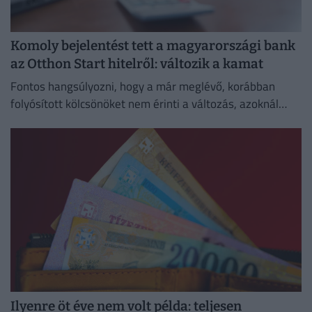
Komoly bejelentést tett a magyarországi bank
az Otthon Start hitelről: változik a kamat
Fontos hangsúlyozni, hogy a már meglévő, korábban
folyósított kölcsönöket nem érinti a változás, azoknál
megmarad a szerződésben rögzített kamat és
törlesztőrészlet.
Ilyenre öt éve nem volt példa: teljesen