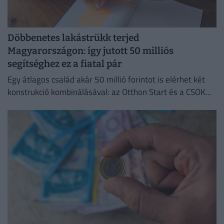
Döbbenetes lakástrükk terjed
Magyarországon: így jutott 50 milliós
segítséghez ez a fiatal pár
Egy átlagos család akár 50 millió forintot is elérhet két
konstrukció kombinálásával: az Otthon Start és a CSOK
Plusz együtt jóval kedvezőbb feltételeket kínál.