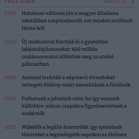
FRISS HÍREK
Több friss hír
21:01
Hatalmas változás jön a magyar általános
iskolákban szeptembertől: ezt minden szülőnek
látnia kell
20:33
Új módszerrel fosztják ki a gyanútlan
lakástulajdonosokat: 600 milliós
csalássorozatot állítottak meg az utolsó
pillanatban
20:05
Azonnal lezárták a népszerű strandokat:
rettegett élőlény miatt menekülnek a fürdőzők
19:29
Futhatunk a pénzünk után, ha így utazunk
külföldre: súlyos csapdára figyelmeztetnek a
szakértők
18:57
Működik a legális áramtrükk: így spórolnak
tízezreket a legmelegebb napokon az élelmes