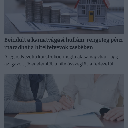
Beindult a kamatvágási hullám: rengeteg pénz
maradhat a hitelfelvevők zsebében
A legkedvezőbb konstrukció megtalálása nagyban függ
az igazolt jövedelemtől, a hitelösszegtől, a fedezetül
szolgáló ingatlan értékétől és a vállalt banki feltételektől
is.