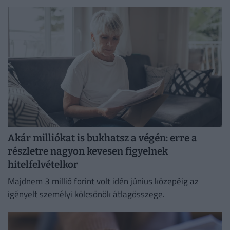
lelki szempontból lényegesen nagyobb terhet rónak.
Akár milliókat is bukhatsz a végén: erre a
részletre nagyon kevesen figyelnek
hitelfelvételkor
Majdnem 3 millió forint volt idén június közepéig az
igényelt személyi kölcsönök átlagösszege.