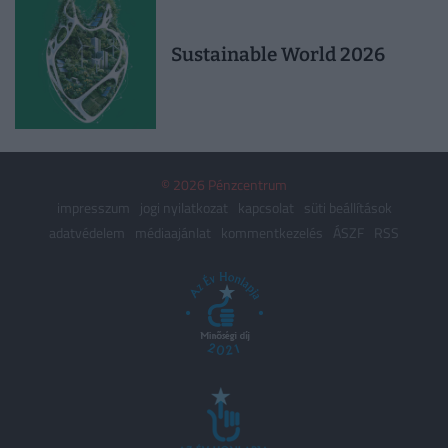
Sustainable World 2026
© 2026 Pénzcentrum
impresszum
jogi nyilatkozat
kapcsolat
süti beállítások
adatvédelem
médiaajánlat
kommentkezelés
ÁSZF
RSS