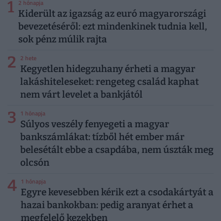
1
2 hónapja
Kiderült az igazság az euró magyarországi
bevezetéséről: ezt mindenkinek tudnia kell,
sok pénz múlik rajta
2
2 hete
Kegyetlen hidegzuhany érheti a magyar
lakáshiteleseket: rengeteg család kaphat
nem várt levelet a bankjától
3
1 hónapja
Súlyos veszély fenyegeti a magyar
bankszámlákat: tízből hét ember már
belesétált ebbe a csapdába, nem úszták meg
olcsón
4
1 hónapja
Egyre kevesebben kérik ezt a csodakártyát a
hazai bankokban: pedig aranyat érhet a
megfelelő kezekben