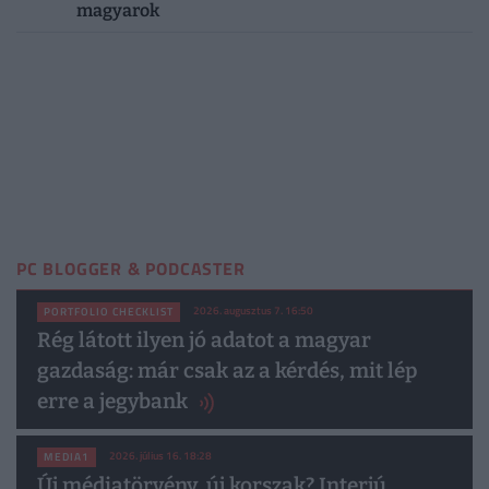
magyarok
PC BLOGGER & PODCASTER
2026. augusztus 7. 16:50
PORTFOLIO CHECKLIST
Rég látott ilyen jó adatot a magyar
gazdaság: már csak az a kérdés, mit lép
erre a jegybank
2026. július 16. 18:28
MEDIA1
Új médiatörvény, új korszak? Interjú