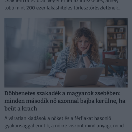
Csaknem öt év után véget érhet az intézkedés, amely
több mint 200 ezer lakáshiteles törlesztőrészletének
emelkedését akadályozta meg.
Döbbenetes szakadék a magyarok zsebében:
minden második nő azonnal bajba kerülne, ha
beüt a krach
A váratlan kiadások a nőket és a férfiakat hasonló
gyakorisággal érintik, a nőkre viszont mind anyagi, mind