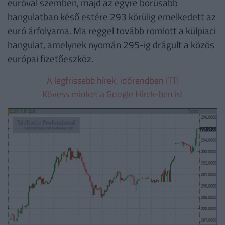
euróval szemben, majd az egyre borúsabb
hangulatban késő estére 293 körülig emelkedett az
euró árfolyama. Ma reggel tovább romlott a külpiaci
hangulat, amelynek nyomán 295-ig drágult a közös
európai fizetőeszköz.
A legfrissebb hírek, időrendben ITT!
Kövess minket a Google Hírek-ben is!