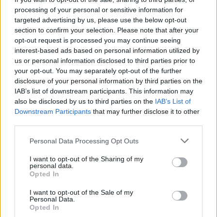
működtek a bankkártyák, terminálok:
processing of your personal or sensitive information for
rengetegen maradhattak hoppon a boltban
targeted advertising by us, please use the below opt-out
Technikai problémák adódhatnak egyes OTP Bank által
section to confirm your selection. Please note that after your
kibocsátott bankkártyák működésében.
opt-out request is processed you may continue seeing
interest-based ads based on personal information utilized by
us or personal information disclosed to third parties prior to
your opt-out. You may separately opt-out of the further
disclosure of your personal information by third parties on the
IAB’s list of downstream participants. This information may
also be disclosed by us to third parties on the
IAB’s List of
Downstream Participants
that may further disclose it to other
third parties.
Personal Data Processing Opt Outs
I want to opt-out of the Sharing of my
personal data.
Opted In
Kőkemény versenyben a hazai bankok: durván
I want to opt-out of the Sale of my
megvágták a slágerhitelek kamatait, jól járhat,
Personal Data.
aki most lép
Opted In