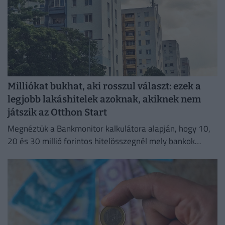
Milliókat bukhat, aki rosszul választ: ezek a
legjobb lakáshitelek azoknak, akiknek nem
játszik az Otthon Start
Megnéztük a Bankmonitor kalkulátora alapján, hogy 10,
20 és 30 millió forintos hitelösszegnél mely bankok
kínálják jelenleg a legkedvezőbb ajánlatokat.