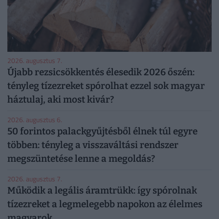
2026. augusztus 7.
Újabb rezsicsökkentés élesedik 2026 őszén:
tényleg tízezreket spórolhat ezzel sok magyar
háztulaj, aki most kivár?
2026. augusztus 6.
50 forintos palackgyűjtésből élnek túl egyre
többen: tényleg a visszaváltási rendszer
megszüntetése lenne a megoldás?
2026. augusztus 7.
Működik a legális áramtrükk: így spórolnak
tízezreket a legmelegebb napokon az élelmes
magyarok