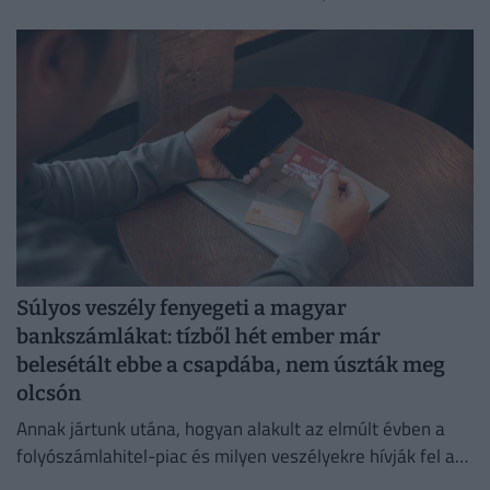
Súlyos veszély fenyegeti a magyar
bankszámlákat: tízből hét ember már
belesétált ebbe a csapdába, nem úszták meg
olcsón
Annak jártunk utána, hogyan alakult az elmúlt évben a
folyószámlahitel-piac és milyen veszélyekre hívják fel a
figyelmet a bankok és a szakértők.