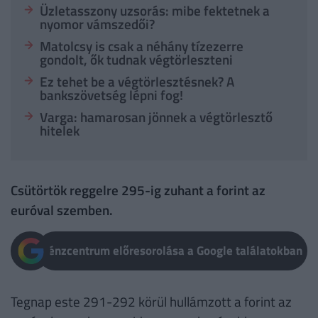
Üzletasszony uzsorás: mibe fektetnek a
nyomor vámszedői?
Matolcsy is csak a néhány tízezerre
gondolt, ők tudnak végtörleszteni
Ez tehet be a végtörlesztésnek? A
bankszövetség lépni fog!
Varga: hamarosan jönnek a végtörlesztő
hitelek
Csütörtök reggelre 295-ig zuhant a forint az
euróval szemben.
Pénzcentrum előresorolása a Google találatokban
Tegnap este 291-292 körül hullámzott a forint az