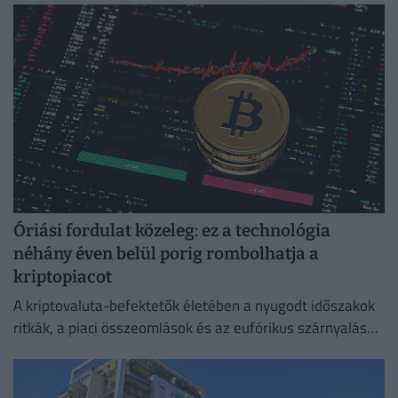
Óriási fordulat közeleg: ez a technológia
néhány éven belül porig rombolhatja a
kriptopiacot
A kriptovaluta-befektetők életében a nyugodt időszakok
ritkák, a piaci összeomlások és az eufórikus szárnyalások
pedig gyakran napok alatt követik egymást.