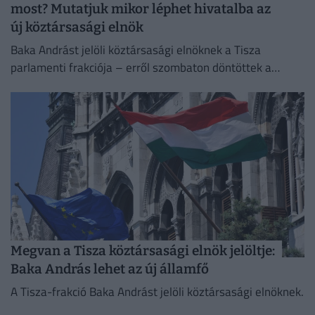
most? Mutatjuk mikor léphet hivatalba az
új köztársasági elnök
Baka Andrást jelöli köztársasági elnöknek a Tisza
parlamenti frakciója – erről szombaton döntöttek a
képviselők.
Megvan a Tisza köztársasági elnök jelöltje:
Baka András lehet az új államfő
A Tisza-frakció Baka Andrást jelöli köztársasági elnöknek.