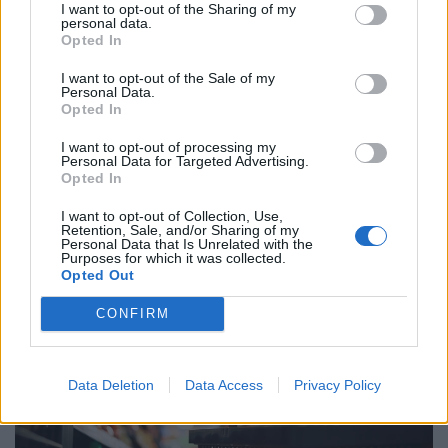
I want to opt-out of the Sharing of my
personal data.
Opted In
I want to opt-out of the Sale of my
Personal Data.
Opted In
I want to opt-out of processing my
Personal Data for Targeted Advertising.
Döntött a kormány: nagy változás jön a
Opted In
háziorvosi rendelőkben, erre kell készülni
I want to opt-out of Collection, Use,
Délután kettőtől kormányszóvivői tájékoztatót tart
Retention, Sale, and/or Sharing of my
Personal Data that Is Unrelated with the
Magyar Péter miniszterelnök, ahol várhatóan az eheti
Purposes for which it was collected.
kormányülés döntései és az energiaválság alakulása
Opted Out
kerül a fókuszba.
CONFIRM
Data Deletion
Data Access
Privacy Policy