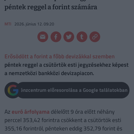
péntek reggel a forint számára
MTI
2026. június 12. 09:20
Erősödött a forint a főbb devizákkal szemben
péntek reggel a csütörtök esti jegyzésekhez képest
a nemzetközi bankközi devizapiacon.
Pénzcentrum előresorolása a Google találatokban
Az
euró árfolyama
délelőtt 9 óra előtt néhány
perccel 353,42 forintra csökkent a csütörtök esti
355,16 forintról, pénteken eddig 352,79 forint és