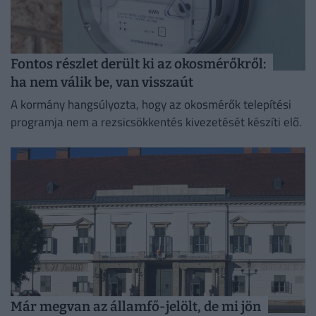
Fontos részlet derült ki az okosmérőkről:
ha nem válik be, van visszaút
A kormány hangsúlyozta, hogy az okosmérők telepítési
programja nem a rezsicsökkentés kivezetését készíti elő.
Már megvan az államfő-jelölt, de mi jön