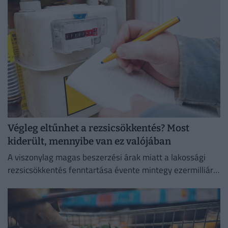
elemzője szerint.
Végleg eltűnhet a rezsicsökkentés? Most
kiderült, mennyibe van ez valójában
A viszonylag magas beszerzési árak miatt a lakossági
rezsicsökkentés fenntartása évente mintegy ezermilliárd
forintos terhet ró a magyar költségvetésre.