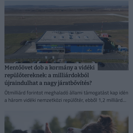
Mentőövet dob a kormány a vidéki
repülőtereknek: a milliárdokból
újraindulhat a nagy járatbővítés?
Ötmilliárd forintot meghaladó állami támogatást kap idén
a három vidéki nemzetközi repülőtér, ebből 1,2 milliárd
forint jut a sármelléki Hévíz–Balaton Airportnak.