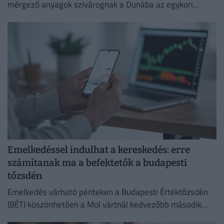
mérgező anyagok szivárognak a Dunába az egykori
Óbudai Gázgyár területéről.
Emelkedéssel indulhat a kereskedés: erre
számítanak ma a befektetők a budapesti
tőzsdén
Emelkedés várható pénteken a Budapesti Értéktőzsdén
(BÉT) köszönhetően a Mol vártnál kedvezőbb második
negyedéves eredményeinek az Equilor Befektetési Zrt.