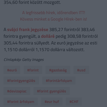
354,60 forint között mozgott.
A legfrissebb hírek, időrendben ITT!
Kövess minket a Google Hírek-ben is!
A
svájci frank jegyzése
385,27 forintról 383,46
forintra gyengült, a
dolláré
pedig 308,58 forintról
305,44 forintra süllyedt. Az euró jegyzése az esti
1,1510 dollárról 1,1570 dollárra változott.
Címlapkép: Getty Images
#euró
#forint
#gazdaság
#usd
#forintgyengülés
#forintárfolyam
#devizapiac
#forint gyengülés
#forint árfolyam
#eur huf
#CHF