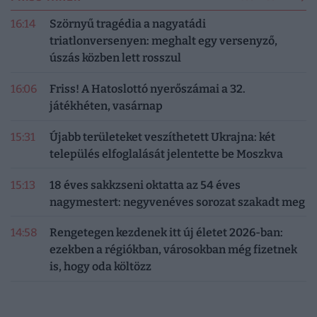
16:14
Szörnyű tragédia a nagyatádi
triatlonversenyen: meghalt egy versenyző,
úszás közben lett rosszul
16:06
Friss! A Hatoslottó nyerőszámai a 32.
játékhéten, vasárnap
15:31
Újabb területeket veszíthetett Ukrajna: két
település elfoglalását jelentette be Moszkva
15:13
18 éves sakkzseni oktatta az 54 éves
nagymestert: negyvenéves sorozat szakadt meg
14:58
Rengetegen kezdenek itt új életet 2026-ban:
ezekben a régiókban, városokban még fizetnek
is, hogy oda költözz