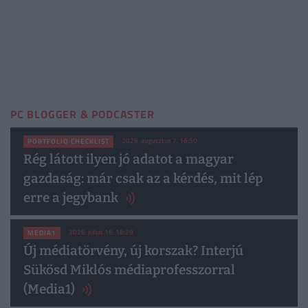
PC BLOGGER & PODCASTER
2026. augusztus 7. 16:50
PORTFOLIO CHECKLIST
Rég látott ilyen jó adatot a magyar
gazdaság: már csak az a kérdés, mit lép
erre a jegybank
2026. július 16. 18:28
MEDIA1
Új médiatörvény, új korszak? Interjú
Sükösd Miklós médiaprofesszorral
(Media1)