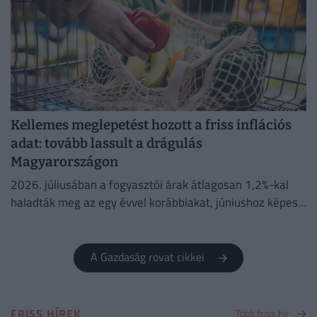
Kellemes meglepetést hozott a friss inflációs
adat: tovább lassult a drágulás
Magyarországon
2026. júliusában a fogyasztói árak átlagosan 1,2%-kal
haladták meg az egy évvel korábbiakat, júniushoz képest
pedig az árak 0,1%-kal csökkentek.
A Gazdaság rovat cikkei
FRISS HÍREK
Több friss hír