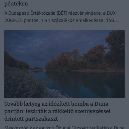
pénteken
A Budapesti Értéktőzsde (BÉT) részvényindexe, a BUX
2069,35 pontos, 1,41 százalékos emelkedéssel 148
632,55 ponton zárt pénteken.
Tovább ketyeg az időzített bomba a Duna
partján: lezárták a rákkeltő szennyezéssel
érintett partszakaszt
Megkezdődik az egykori Óbudai Gázgyár területén a Duna