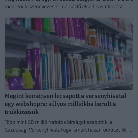
medrének szennyezését mérséklő első beavatkozást.
Megint keményen lecsapott a versenyhivatal
egy webshopra: súlyos milliókba került a
trükközésük
Több mint 68 millió forintos bírságot szabott ki a
Gazdasági Versenyhivatal egy ismert hazai fodrászcikk-
forgalmazóra.