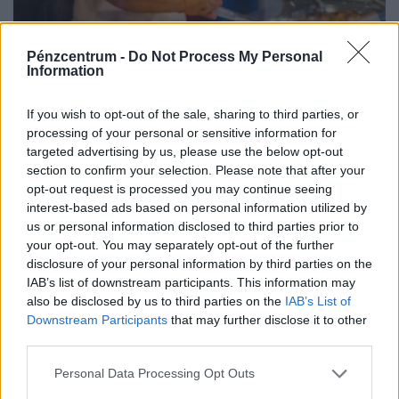
Pénzcentrum -
Do Not Process My Personal
Information
If you wish to opt-out of the sale, sharing to third parties, or
processing of your personal or sensitive information for
targeted advertising by us, please use the below opt-out
section to confirm your selection. Please note that after your
opt-out request is processed you may continue seeing
Országos razzia a magyarok kedvenc
interest-based ads based on personal information utilized by
gyrososainál és ázsiai büféinél: milliókat
us or personal information disclosed to third parties prior to
fizethetnek a higiéniai hiányosságokért
your opt-out. You may separately opt-out of the further
Országos ellenőrzést indított a Nemzeti Kereskedelmi és
disclosure of your personal information by third parties on the
IAB’s list of downstream participants. This information may
Fogyasztóvédelmi Hatóság a nemzetközi konyhát kínáló
also be disclosed by us to third parties on the
IAB’s List of
vendéglátóhelyeken.
Downstream Participants
that may further disclose it to other
third parties.
Personal Data Processing Opt Outs