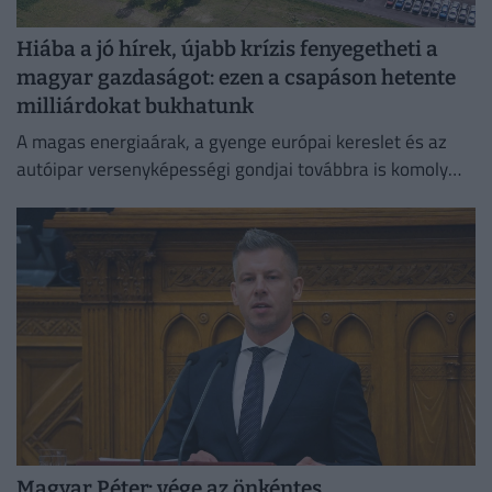
Hiába a jó hírek, újabb krízis fenyegetheti a
magyar gazdaságot: ezen a csapáson hetente
milliárdokat bukhatunk
A magas energiaárak, a gyenge európai kereslet és az
autóipar versenyképességi gondjai továbbra is komoly
fékezőerőt jelentenek Németország számára.
Magyar Péter: vége az önkéntes