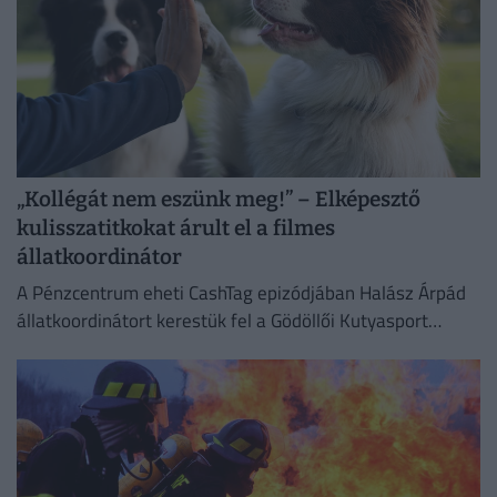
„Kollégát nem eszünk meg!” – Elképesztő
kulisszatitkokat árult el a filmes
állatkoordinátor
A Pénzcentrum eheti CashTag epizódjában Halász Árpád
állatkoordinátort kerestük fel a Gödöllői Kutyasport
Központban