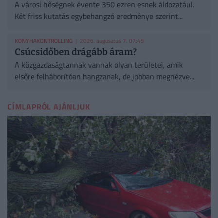
A városi hőségnek évente 350 ezren esnek áldozatául.
Két friss kutatás egybehangzó eredménye szerint...
KONYHAKONTROLLING
| 2026. augusztus 7. 07:45
Csúcsidőben drágább áram?
A közgazdaságtannak vannak olyan területei, amik
elsőre felháborítóan hangzanak, de jobban megnézve...
CÍMLAPRÓL AJÁNLJUK