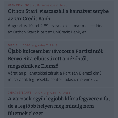
BANKMONITOR
| 2026. augusztus 8. 14:30
Otthon Start: visszaszáll a kamatversenybe
az UniCredit Bank
Augusztus 10-tól 2,89 százalékos kamat mellett kínálja
az Otthon Start hitelt az UniCredit Bank, ez...
MEDIA1
| 2026. augusztus 7. 21:18
Újabb kulcsember távozott a Partizántól:
Benyó Rita elbúcsúzott a nézőktől,
megszűnik az Elemző
Váratlan pillanatokkal zárult a Partizán Elemző című
műsorának legfrissebb, pénteki adása, melynek v...
CHIKANSPLANET
| 2026. augusztus 7. 08:00
A városok egyik legjobb klímafegyvere a fa,
de a legtöbb helyen még mindig nem
ültetnek eleget