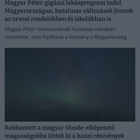
Magyar Péter: gigászi lakásprogram indul
Magyarországon, hatalmas változások jönnek
az orvosi rendelőkben és iskolákban is
Magyar Péter miniszterelnök Facebook-videóban
ismertette, mire fordítaná a kormány a Magyarország
számára hozzáférhetővé vált uniós forrásokat.
Robbantott a magyar tőzsde: elképesztő
magasságokba lőttek ki a hazai részvények