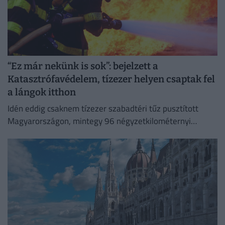
“Ez már nekünk is sok”: bejelzett a
Katasztrófavédelem, tízezer helyen csaptak fel
a lángok itthon
Idén eddig csaknem tízezer szabadtéri tűz pusztított
Magyarországon, mintegy 96 négyzetkilométernyi
területet emésztve fel.