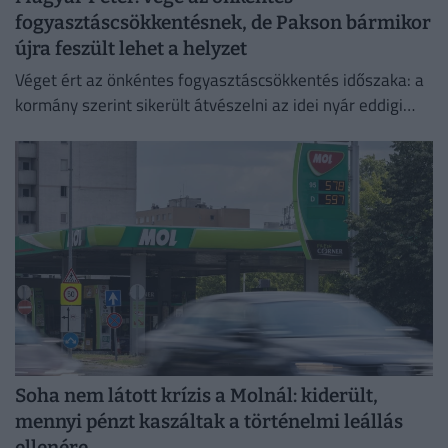
fogyasztáscsökkentésnek, de Pakson bármikor
újra feszült lehet a helyzet
Véget ért az önkéntes fogyasztáscsökkentés időszaka: a
kormány szerint sikerült átvészelni az idei nyár eddigi
legkritikusabb napjait.
Soha nem látott krízis a Molnál: kiderült,
mennyi pénzt kaszáltak a történelmi leállás
ellenére