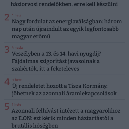
háziorvosi rendelőkben, erre kell készülni
2
1 hete
Nagy fordulat az energiaválságban: három
nap után újraindult az egyik legfontosabb
magyar erőmű
3
4 napja
Veszélyben a 13. és 14. havi nyugdíj?
Fájdalmas szigorítást javasolnak a
szakértők, itt a feketeleves
4
1 hete
Új rendeletet hozott a Tisza Kormány:
jöhetnek az azonnali áramlekapcsolások
5
1 hete
Azonnali felhívást intézett a magyarokhoz
az E.ON: ezt kérik minden háztartástól a
brutális hőségben