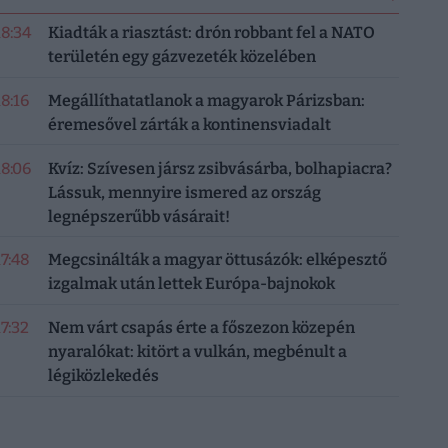
18:34
Kiadták a riasztást: drón robbant fel a NATO
területén egy gázvezeték közelében
18:16
Megállíthatatlanok a magyarok Párizsban:
éremesővel zárták a kontinensviadalt
18:06
Kvíz: Szívesen jársz zsibvásárba, bolhapiacra?
Lássuk, mennyire ismered az ország
legnépszerűbb vásárait!
17:48
Megcsinálták a magyar öttusázók: elképesztő
izgalmak után lettek Európa-bajnokok
17:32
Nem várt csapás érte a főszezon közepén
nyaralókat: kitört a vulkán, megbénult a
légiközlekedés