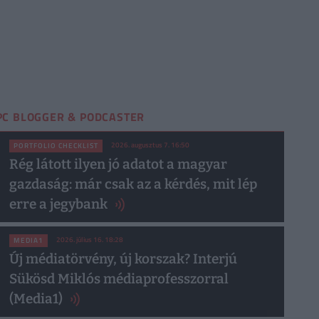
PC BLOGGER & PODCASTER
2026. augusztus 7. 16:50
PORTFOLIO CHECKLIST
Rég látott ilyen jó adatot a magyar
gazdaság: már csak az a kérdés, mit lép
erre a jegybank
2026. július 16. 18:28
MEDIA1
Új médiatörvény, új korszak? Interjú
Sükösd Miklós médiaprofesszorral
(Media1)