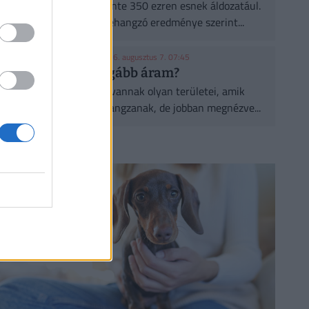
A városi hőségnek évente 350 ezren esnek áldozatául.
Két friss kutatás egybehangzó eredménye szerint...
KONYHAKONTROLLING
| 2026. augusztus 7. 07:45
Csúcsidőben drágább áram?
A közgazdaságtannak vannak olyan területei, amik
elsőre felháborítóan hangzanak, de jobban megnézve...
CÍMLAPRÓL AJÁNLJUK