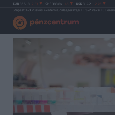
EUR
363.18
-2.23
CHF
388.84
-1.5
USD
314.21
-2.76
dapest
2-3
Puskás Akadémia
|
Zalaegerszegi TE
5-2
Paksi FC
|
Ferencváros
0-