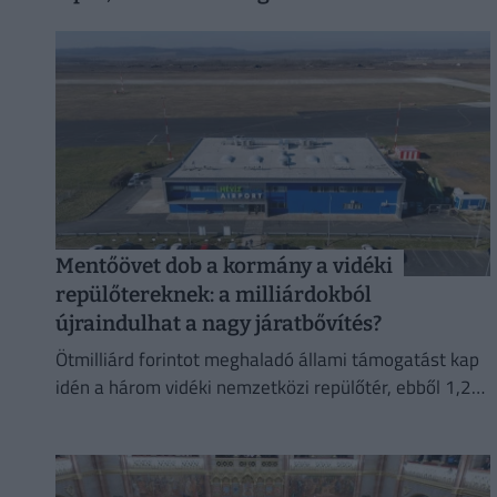
Mentőövet dob a kormány a vidéki
repülőtereknek: a milliárdokból
újraindulhat a nagy járatbővítés?
Ötmilliárd forintot meghaladó állami támogatást kap
idén a három vidéki nemzetközi repülőtér, ebből 1,2
milliárd forint jut a sármelléki Hévíz–Balaton
Airportnak.