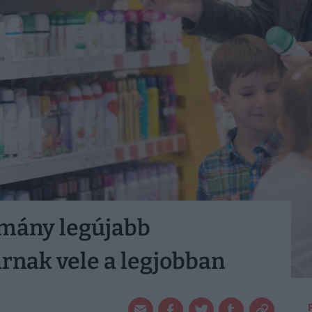
mány legújabb
árnak vele a legjobban