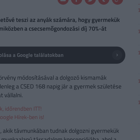
lehetővé teszi az anyák számára, hogy gyermekük
 miközben a csecsemőgondozási díj 70%-át
lása a Google találatokban
ó törvény módosításával a dolgozó kismamák
lenleg a CSED 168 napig jár a gyermek születése
 vállalni.
ek, időrendben ITT!
oogle Hírek-ben is!
d, akik távmunkában tudnak dolgozni gyermekük
at munkaalapú társadalom koncepciójába, ahol a