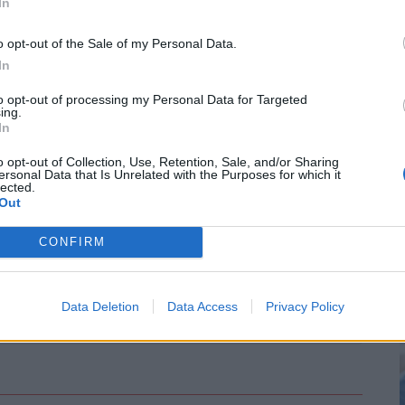
In
#kedvezmény
#csok
#csed
o opt-out of the Sale of my Personal Data.
In
to opt-out of processing my Personal Data for Targeted
ing.
t közre, a végleges tartalmat újságírónk szerkesztette és
In
o opt-out of Collection, Use, Retention, Sale, and/or Sharing
ersonal Data that Is Unrelated with the Purposes for which it
lected.
Out
áló szólhat hozzá.
Belépés itt!
CONFIRM
zabályzatot
itt találod
.
Data Deletion
Data Access
Privacy Policy
ások. Legyél te az első!