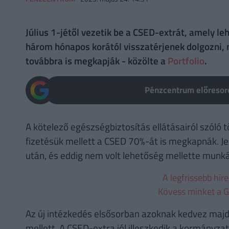
Július 1-jétől vezetik be a CSED-extrát, amely 
három hónapos korától visszatérjenek dolgozni,
továbbra is megkapják - közölte a
Portfolio
.
Pénzcentrum előresoro
A kötelező egészségbiztosítás ellátásairól szól
fizetésük mellett a CSED 70%-át is megkapnák. Je
után, és eddig nem volt lehetőség mellette munkát
A legfrissebb hír
Kövess minket a G
Az új intézkedés elsősorban azoknak kedvez maj
mellett. A CSED-extra jól illeszkedik a kormányz