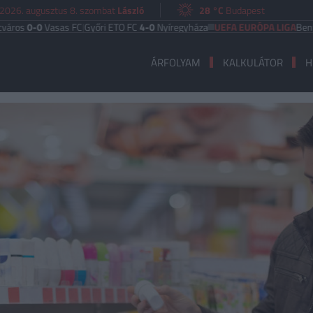
2026. augusztus 8. szombat
László
28 °C
Budapest
0
Vasas FC
|
Győri ETO FC
4-0
Nyíregyháza
UEFA EURÓPA LIGA
Benfica
6-1
He
ÁRFOLYAM
KALKULÁTOR
H