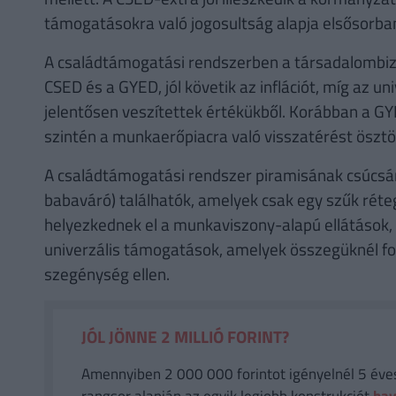
támogatásokra való jogosultság alapja elsősorba
A családtámogatási rendszerben a társadalombizto
CSED és a GYED, jól követik az inflációt, míg az uni
jelentősen veszítettek értékükből. Korábban a G
szintén a munkaerőpiacra való visszatérést ösztö
A családtámogatási rendszer piramisának csúcs
babaváró) találhatók, amelyek csak egy szűk réte
helyezkednek el a munkaviszony-alapú ellátások, 
univerzális támogatások, amelyek összegüknél f
szegénység ellen.
JÓL JÖNNE 2 MILLIÓ FORINT?
Amennyiben 2 000 000 forintot igényelnél 5 éves 