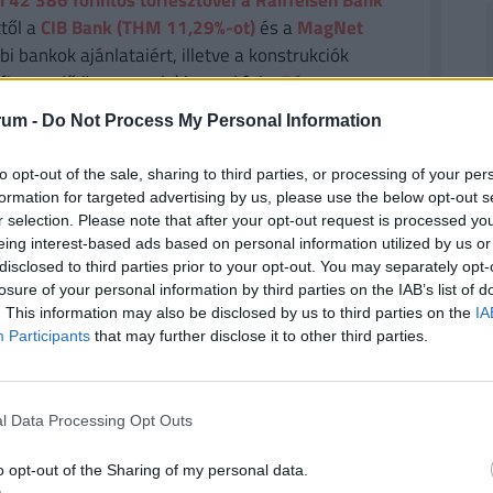
i 42 386
forintos törlesztővel a Raiffeisen Bank
től a
CIB Bank (THM 11,29%-ot)
és a
MagNet
i bankok ajánlataiért, illetve a konstrukciók
fizetendő összeg, stb.) keresd fel a
Pénzcentrum
rum -
Do Not Process My Personal Information
to opt-out of the sale, sharing to third parties, or processing of your per
formation for targeted advertising by us, please use the below opt-out s
me a hagyományos családmodell támogatása,
r selection. Please note that after your opt-out request is processed y
magában foglalja. Bár technikailag a férfiak is
eing interest-based ads based on personal information utilized by us or
t, a gyakorlatban ez továbbra is főként a nőkre
disclosed to third parties prior to your opt-out. You may separately opt-
losure of your personal information by third parties on the IAB’s list of
. This information may also be disclosed by us to third parties on the
IA
Participants
that may further disclose it to other third parties.
séget jelentenek a stabil munkaerőpiaci helyzetű
os nemi szerepekből adódó terheket. A rendszer
 produktívak (munkavállalók) és reproduktívak
l Data Processing Opt Outs
o opt-out of the Sharing of my personal data.