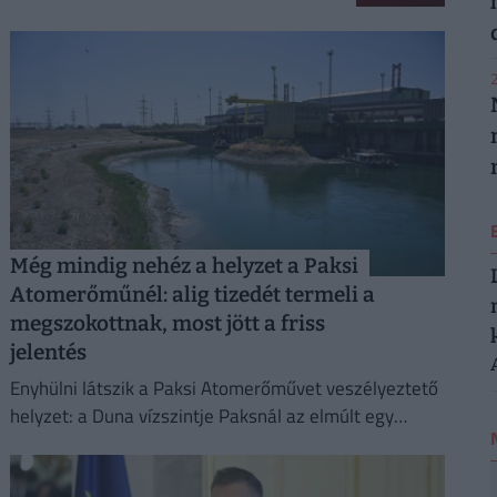
2
Még mindig nehéz a helyzet a Paksi
Atomerőműnél: alig tizedét termeli a
megszokottnak, most jött a friss
jelentés
Enyhülni látszik a Paksi Atomerőművet veszélyeztető
helyzet: a Duna vízszintje Paksnál az elmúlt egy
napban három centimétert emelkedett.