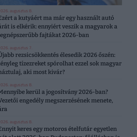
026. augusztus 8.
Ezért a kutyáért ma már egy használt autó
árát is elkérik: ennyiért veszik a magyarok a
legnépszerűbb fajtákat 2026-ban
026. augusztus 7.
Újabb rezsicsökkentés élesedik 2026 őszén:
tényleg tízezreket spórolhat ezzel sok magyar
háztulaj, aki most kivár?
026. augusztus 8.
Mennyibe kerül a jogosítvány 2026-ban?
Vezetői engedély megszerzésének menete,
ára
026. augusztus 8.
Ennyit keres egy motoros ételfutár egyetlen