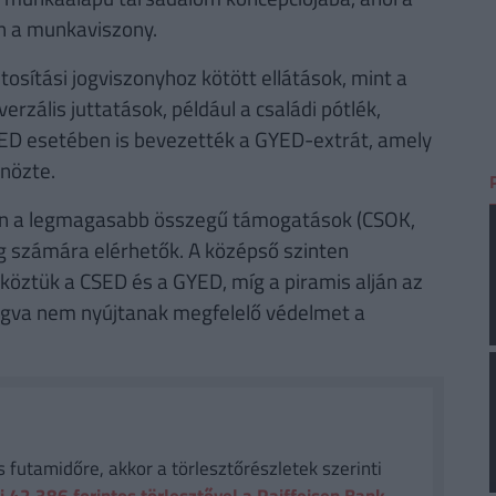
n a munkaviszony.
sítási jogviszonyhoz kötött ellátások, mint a
verzális juttatások, például a családi pótlék,
YED esetében is bevezették a GYED-extrát, amely
nözte.
án a legmagasabb összegű támogatások (CSOK,
g számára elérhetők. A középső szinten
köztük a CSED és a GYED, míg a piramis alján az
ogva nem nyújtanak megfelelő védelmet a
futamidőre, akkor a törlesztőrészletek szerinti