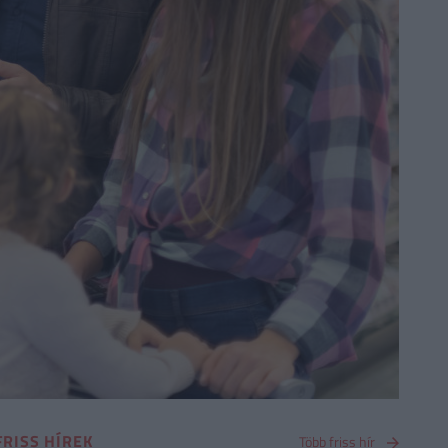
FRISS HÍREK
Több friss hír