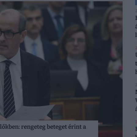
2
2
2
2
lőkben: rengeteg beteget érint a