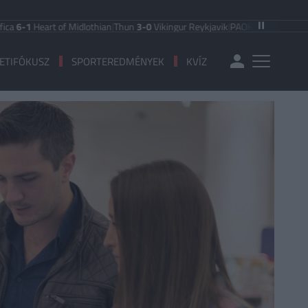
art of Midlothian
|
Thun
3-0
Vikingur Reykjavik
|
PAOK Saloniki
0-1
Anderlech
ETIFÓKUSZ
SPORTEREDMÉNYEK
KVÍZ