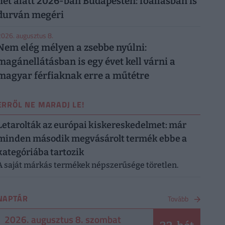
hét alatt 2026-ban Budapesten: főállásban is
durván megéri
026. augusztus 8.
Nem elég mélyen a zsebbe nyúlni:
magánellátásban is egy évet kell várni a
magyar férfiaknak erre a műtétre
ERRŐL NE MARADJ LE!
Letarolták az európai kiskereskedelmet: már
minden második megvásárolt termék ebbe a
kategóriába tartozik
A saját márkás termékek népszerűsége töretlen.
NAPTÁR
Tovább
2026. augusztus 8. szombat