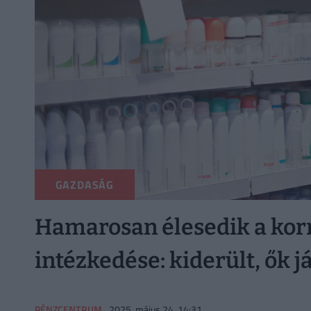
GAZDASÁG
Hamarosan élesedik a kor
intézkedése: kiderült, ők j
PÉNZCENTRUM
2025. május 24. 14:31