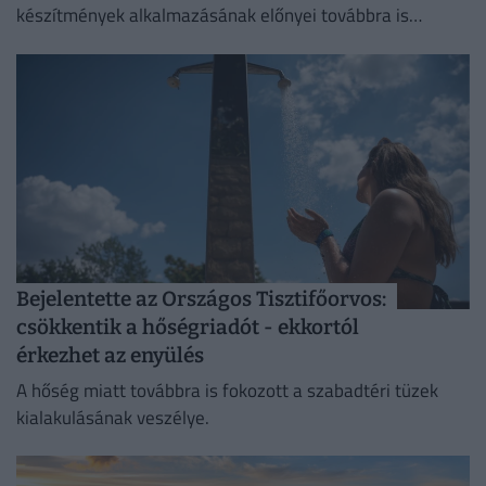
készítmények alkalmazásának előnyei továbbra is
felülmúlják a kockázatokat.
Bejelentette az Országos Tisztifőorvos:
csökkentik a hőségriadót - ekkortól
érkezhet az enyülés
A hőség miatt továbbra is fokozott a szabadtéri tüzek
kialakulásának veszélye.