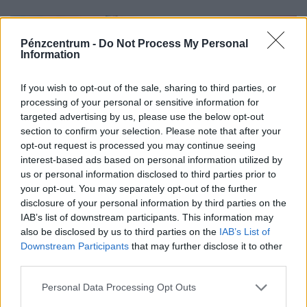
Pénzcentrum -
Do Not Process My Personal
Information
If you wish to opt-out of the sale, sharing to third parties, or
processing of your personal or sensitive information for
targeted advertising by us, please use the below opt-out
section to confirm your selection. Please note that after your
opt-out request is processed you may continue seeing
interest-based ads based on personal information utilized by
us or personal information disclosed to third parties prior to
your opt-out. You may separately opt-out of the further
Ezt eddig senki nem közölte a Covid-
disclosure of your personal information by third parties on the
oltásokról: nagyon fontos dolog derült ki a
IAB’s list of downstream participants. This information may
megbízhatóságról
also be disclosed by us to third parties on the
IAB’s List of
Bár a vírus napjainkban, 2026-ban is jelen van, és
Downstream Participants
that may further disclose it to other
third parties.
esetenként súlyos szövődményeket okoz, az elmúlt évek
adatai egyértelműen igazolják a vakcinák
Personal Data Processing Opt Outs
biztonságosságát.