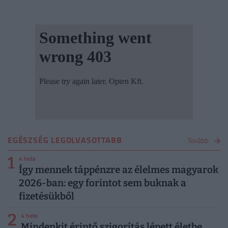
EGÉSZSÉG LEGOLVASOTTABB
Tovább
1
4 hete
Így mennek táppénzre az élelmes magyarok
2026-ban: egy forintot sem buknak a
fizetésükből
2
4 hete
Mindenkit érintő szigorítás lépett életbe