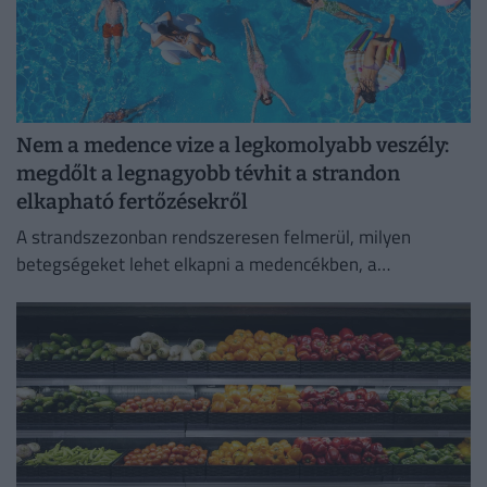
Nem a medence vize a legkomolyabb veszély:
megdőlt a legnagyobb tévhit a strandon
elkapható fertőzésekről
A strandszezonban rendszeresen felmerül, milyen
betegségeket lehet elkapni a medencékben, a
termálfürdőkben vagy a természetes vizekben.