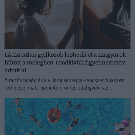
Láthatatlan gyilkosok lephetik el a magyarok
hűtőit a melegben: rendkívüli figyelmeztetést
adtak ki
A tartós hőség és a villamosenergia-rendszer fokozott
terhelése miatt kiemelten fontos odafigyelni az
élelmiszerek megfelelő tárolására.