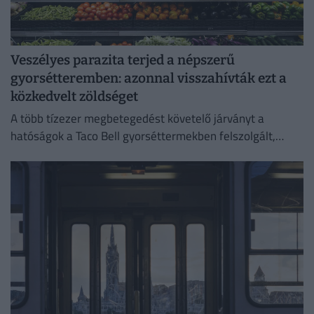
Veszélyes parazita terjed a népszerű
gyorsétteremben: azonnal visszahívták ezt a
közkedvelt zöldséget
A több tízezer megbetegedést követelő járványt a
hatóságok a Taco Bell gyorséttermekben felszolgált,
Közép-Mexikóból származó jégsalátával hozták
összefüggésbe.