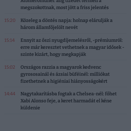
Atomerőműnél: alig tizedét termeli a
megszokottnak, most jött a friss jelentés
15:20
Közeleg a döntés napja: holnap elárulják a
három államfőjelölt nevét
15:14
Ennyit az őszi nyugdíjemelésről, -prémiumról:
erre már keresztet vethetnek a magyar idősek -
szinte kizárt, hogy megkapják
15:02
Országos razzia a magyarok kedvenc
gyrososainál és ázsiai büféinél: milliókat
fizethetnek a higiéniai hiányosságokért
14:44
Nagytakarításba fogtak a Chelsea-nél: főhet
Xabi Alonso feje, a keret harmadát el kéne
küldenie