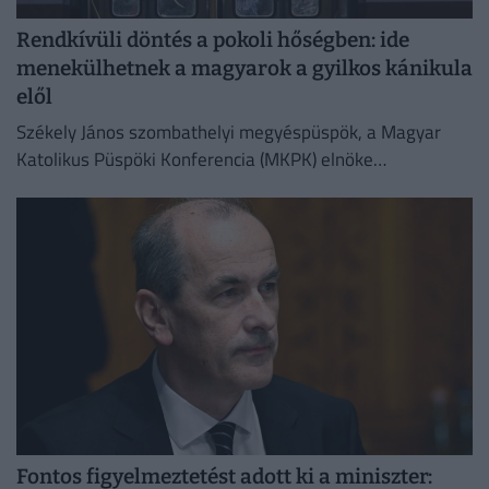
Rendkívüli döntés a pokoli hőségben: ide
menekülhetnek a magyarok a gyilkos kánikula
elől
Székely János szombathelyi megyéspüspök, a Magyar
Katolikus Püspöki Konferencia (MKPK) elnöke
megismételte korábbi felhívását, amelyben a templomok
megnyitását kérte a nap legmelegebb óráiban
Fontos figyelmeztetést adott ki a miniszter: