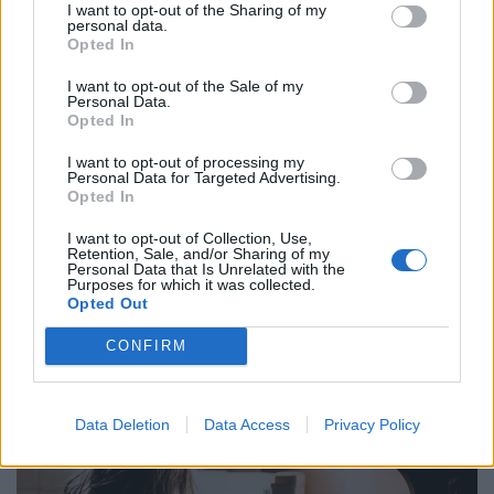
I want to opt-out of the Sharing of my
personal data.
Opted In
I want to opt-out of the Sale of my
Personal Data.
Opted In
I want to opt-out of processing my
Personal Data for Targeted Advertising.
Opted In
I want to opt-out of Collection, Use,
Rendkívüli bejelentés: meghosszabbították a
Retention, Sale, and/or Sharing of my
Personal Data that Is Unrelated with the
hőségriasztást, kegyetlen napok várnak a
Purposes for which it was collected.
Opted Out
magyarokra
A döntést a HungaroMet előrejelzése alapján hozták
CONFIRM
meg, amely szerint a következő napokban is tartós hőség
várható.
Data Deletion
Data Access
Privacy Policy