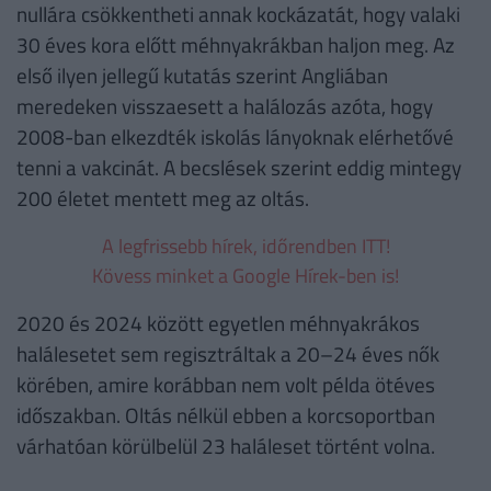
nullára csökkentheti annak kockázatát, hogy valaki
30 éves kora előtt méhnyakrákban haljon meg. Az
első ilyen jellegű kutatás szerint Angliában
meredeken visszaesett a halálozás azóta, hogy
2008-ban elkezdték iskolás lányoknak elérhetővé
tenni a vakcinát. A becslések szerint eddig mintegy
200 életet mentett meg az oltás.
A legfrissebb hírek, időrendben ITT!
Kövess minket a Google Hírek-ben is!
2020 és 2024 között egyetlen méhnyakrákos
halálesetet sem regisztráltak a 20–24 éves nők
körében, amire korábban nem volt példa ötéves
időszakban. Oltás nélkül ebben a korcsoportban
várhatóan körülbelül 23 haláleset történt volna.