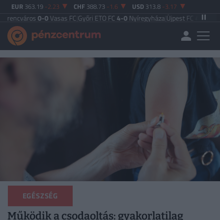
EUR
363.19
-2.23
CHF
388.73
-1.6
USD
313.8
-3.17
s
0-0
Vasas FC
|
Győri ETO FC
4-0
Nyíregyháza
|
Újpest FC
4-2
Debreceni VSC
|
B
EGÉSZSÉG
Működik a csodaoltás: gyakorlatilag