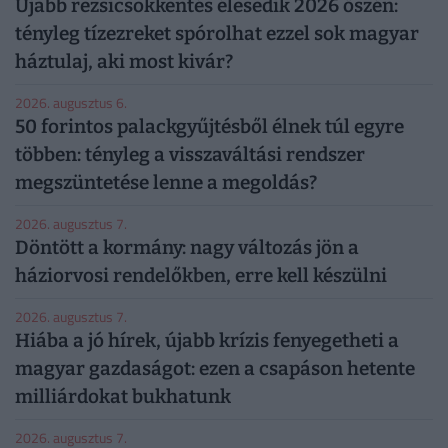
Újabb rezsicsökkentés élesedik 2026 őszén:
tényleg tízezreket spórolhat ezzel sok magyar
háztulaj, aki most kivár?
2026. augusztus 6.
50 forintos palackgyűjtésből élnek túl egyre
többen: tényleg a visszaváltási rendszer
megszüntetése lenne a megoldás?
2026. augusztus 7.
Döntött a kormány: nagy változás jön a
háziorvosi rendelőkben, erre kell készülni
2026. augusztus 7.
Hiába a jó hírek, újabb krízis fenyegetheti a
magyar gazdaságot: ezen a csapáson hetente
milliárdokat bukhatunk
2026. augusztus 7.