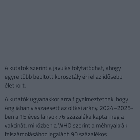
A kutatók szerint a javulás folytatódhat, ahogy
egyre több beoltott korosztály éri el az idősebb
életkort.
A kutatók ugyanakkor arra figyelmeztetnek, hogy
Angliában visszaesett az oltási arány. 2024–2025-
ben a 15 éves lányok 76 százaléka kapta meg a
vakcinát, miközben a WHO szerint a méhnyakrák
felszámolásához legalább 90 százalékos