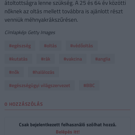
átoltottságra lenne szükség. A 25 és 64 év közötti
nőknek az oltás mellett továbbra is ajánlott részt
venniük méhnyakrákszűrésen.
Címlapkép: Getty Images
#egészség
#oltás
#védőoltás
#kutatás
#rák
#vakcina
#anglia
#nők
#halálozás
#egészségügyi világszervezet
#BBC
0 HOZZÁSZÓLÁS
Csak bejelentkezett felhasználó szólhat hozzá.
Belépés itt!