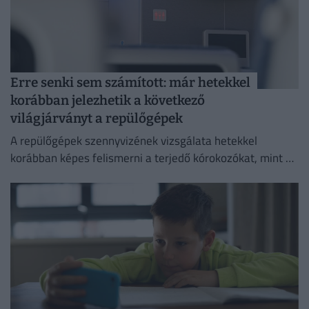
Erre senki sem számított: már hetekkel
korábban jelezhetik a következő
világjárványt a repülőgépek
A repülőgépek szennyvizének vizsgálata hetekkel
korábban képes felismerni a terjedő kórokozókat, mint a
hagyományos globális járványügyi megfigyelési
módszerek.