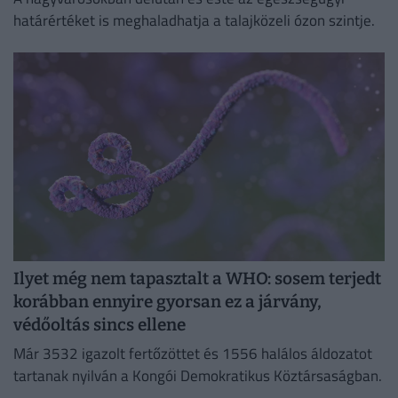
határértéket is meghaladhatja a talajközeli ózon szintje.
Ilyet még nem tapasztalt a WHO: sosem terjedt
korábban ennyire gyorsan ez a járvány,
védőoltás sincs ellene
Már 3532 igazolt fertőzöttet és 1556 halálos áldozatot
tartanak nyilván a Kongói Demokratikus Köztársaságban.