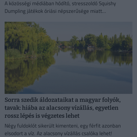
A közösségi médiában hódító, stresszoldó Squishy
Dumpling játékok óriási népszerűsége miatt
elárasztották a piacot az olcsó és rendkívül veszélyes
hamisítványok.
Sorra szedik áldozataikat a magyar folyók,
tavak: hiába az alacsony vízállás, egyetlen
rossz lépés is végzetes lehet
Négy fuldoklót sikerült kimenteni, egy férfit azonban
elsodort a víz. Az alacsony vízállás csalóka lehet!