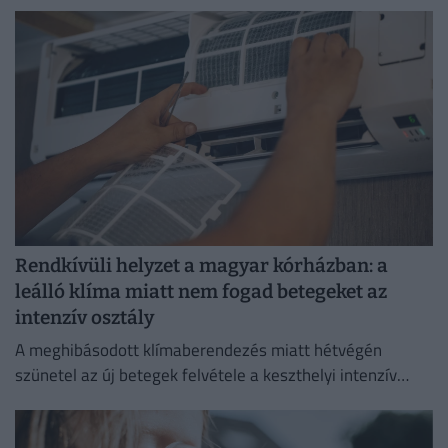
Rendkívüli helyzet a magyar kórházban: a
leálló klíma miatt nem fogad betegeket az
intenzív osztály
A meghibásodott klímaberendezés miatt hétvégén
szünetel az új betegek felvétele a keszthelyi intenzív
osztályon.