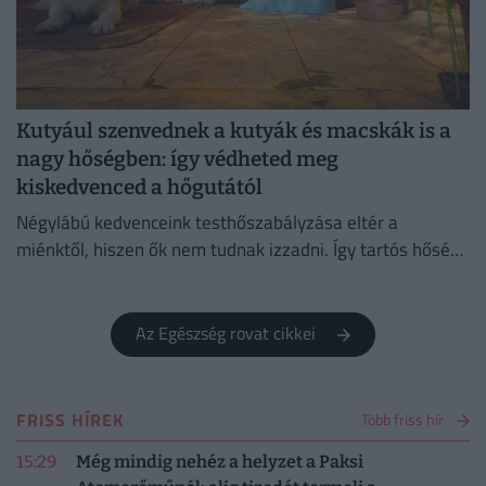
Kutyául szenvednek a kutyák és macskák is a
nagy hőségben: így védheted meg
kiskedvenced a hőgutától
Négylábú kedvenceink testhőszabályzása eltér a
miénktől, hiszen ők nem tudnak izzadni. Így tartós hőség
esetén gyorsabban kiszáradnak, hőgutát is kaphatnak.
Az Egészség rovat cikkei
FRISS HÍREK
Több friss hír
15:29
Még mindig nehéz a helyzet a Paksi