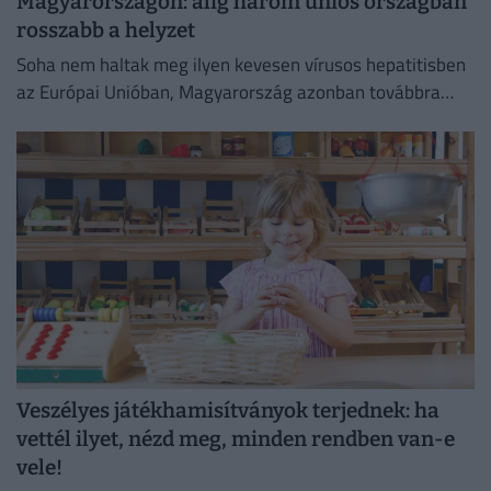
Magyarországon: alig három uniós országban
rosszabb a helyzet
Soha nem haltak meg ilyen kevesen vírusos hepatitisben
az Európai Unióban, Magyarország azonban továbbra
sem tartozik a legjobban teljesítő országok közé.
Veszélyes játékhamisítványok terjednek: ha
vettél ilyet, nézd meg, minden rendben van-e
vele!