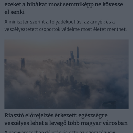
ezeket a hibákat most semmiképp ne kövesse
el senki
A miniszter szerint a folyadékpótlás, az árnyék és a
veszélyeztetett csoportok védelme most életet menthet.
Riasztó előrejelzés érkezett: egészségre
veszélyes lehet a levegő több magyar városban
A nagyvárosokban délután és este az egészségügyi