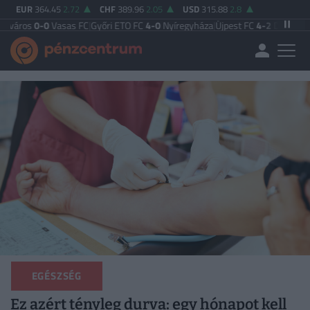
EUR
364.45
2.72
CHF
389.96
2.05
USD
315.88
2.8
Vasas FC
|
Győri ETO FC
4-0
Nyíregyháza
|
Újpest FC
4-2
Debreceni VSC
|
Budap
EGÉSZSÉG
Ez azért tényleg durva: egy hónapot kell