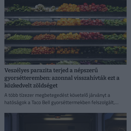
Veszélyes parazita terjed a népszerű
gyorsétteremben: azonnal visszahívták ezt a
közkedvelt zöldséget
A több tízezer megbetegedést követelő járványt a
hatóságok a Taco Bell gyorséttermekben felszolgált,
Közép-Mexikóból származó jégsalátával hozták
összefüggésbe.