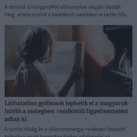
A döntést a HungaroMet előrejelzése alapján hozták
meg, amely szerint a következő napokban is tartós hőség
várható.
Láthatatlan gyilkosok lephetik el a magyarok
hűtőit a melegben: rendkívüli figyelmeztetést
adtak ki
A tartós hőség és a villamosenergia-rendszer fokozott
terhelése miatt kiemelten fontos odafigyelni az