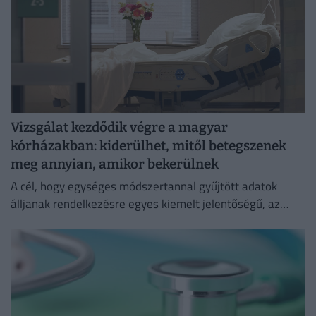
Vizsgálat kezdődik végre a magyar
kórházakban: kiderülhet, mitől betegszenek
meg annyian, amikor bekerülnek
A cél, hogy egységes módszertannal gyűjtött adatok
álljanak rendelkezésre egyes kiemelt jelentőségű, az
intenzív terápiás ellátással összefüggő fertőzésekről.