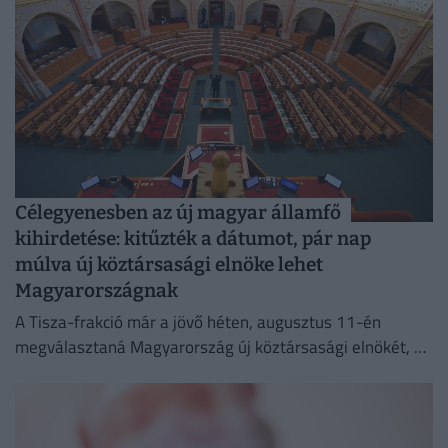
Célegyenesben az új magyar államfő
kihirdetése: kitűzték a dátumot, pár nap
múlva új köztársasági elnöke lehet
Magyarországnak
A Tisza-frakció már a jövő héten, augusztus 11-én
megválasztaná Magyarország új köztársasági elnökét, az
erről szóló indítványt szerdán be is nyújtották az
Országgyűlésnek.