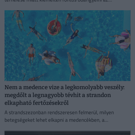
élelmiszerek megfelelő tárolására.
Nem a medence vize a legkomolyabb veszély:
megdőlt a legnagyobb tévhit a strandon
elkapható fertőzésekről
A strandszezonban rendszeresen felmerül, milyen
betegségeket lehet elkapni a medencékben, a
termálfürdőkben vagy a természetes vizekben.