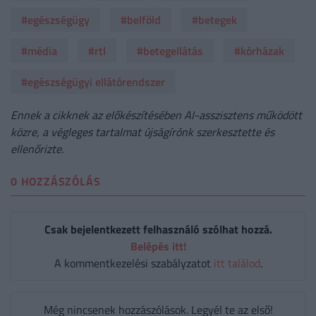
#egészségügy
#belföld
#betegek
#média
#rtl
#betegellátás
#kórházak
#egészségügyi ellátórendszer
Ennek a cikknek az előkészítésében AI-asszisztens működött
közre, a végleges tartalmat újságírónk szerkesztette és
ellenőrizte.
0 HOZZÁSZÓLÁS
Csak bejelentkezett felhasználó szólhat hozzá.
Belépés itt!
A kommentkezelési szabályzatot
itt találod
.
Még nincsenek hozzászólások. Legyél te az első!