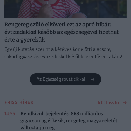
Rengeteg szülő elköveti ezt az apró hibát:
évtizedekkel később az egészségével fizethet
érte a gyerekük
Egy új kutatás szerint a kétéves kor előtti alacsony
cukorfogyasztás évtizedekkel később jelentősen, akár 23
százalékkal is csökkentheti a demencia kialakulásának
kockázatát.
Az Egészség rovat cikkei
FRISS HÍREK
Több friss hír
14:55
Rendkívüli bejelentés: 868 milliárdos
gigacsomag érkezik, rengeteg magyar életét
változtatja meg