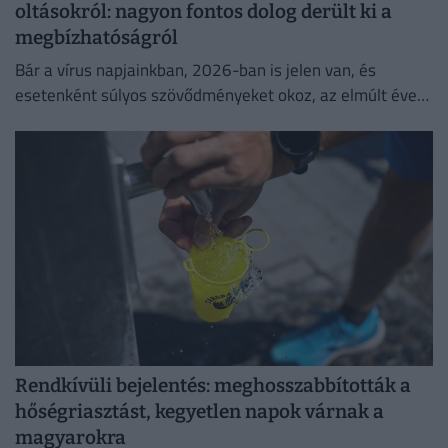
oltásokról: nagyon fontos dolog derült ki a
megbízhatóságról
Bár a vírus napjainkban, 2026-ban is jelen van, és
esetenként súlyos szövődményeket okoz, az elmúlt évek
adatai egyértelműen igazolják a vakcinák
biztonságosságát.
Rendkívüli bejelentés: meghosszabbították a
hőségriasztást, kegyetlen napok várnak a
magyarokra