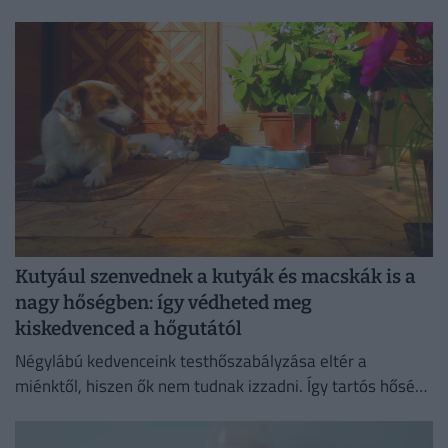
Kutyául szenvednek a kutyák és macskák is a
nagy hőségben: így védheted meg
kiskedvenced a hőgutától
Négylábú kedvenceink testhőszabályzása eltér a
miénktől, hiszen ők nem tudnak izzadni. Így tartós hőség
esetén gyorsabban kiszáradnak, hőgutát is kaphatnak.