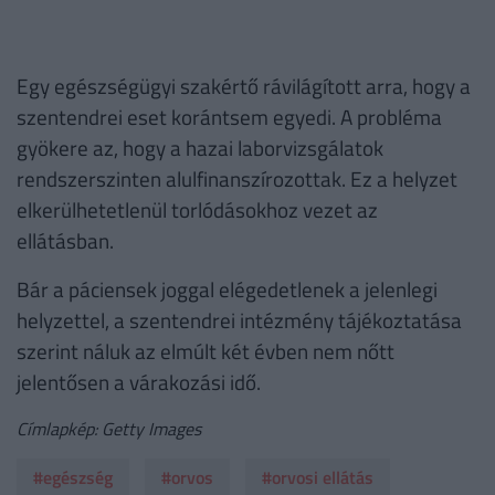
Egy egészségügyi szakértő rávilágított arra, hogy a
szentendrei eset korántsem egyedi. A probléma
gyökere az, hogy a hazai laborvizsgálatok
rendszerszinten alulfinanszírozottak. Ez a helyzet
elkerülhetetlenül torlódásokhoz vezet az
ellátásban.
Bár a páciensek joggal elégedetlenek a jelenlegi
helyzettel, a szentendrei intézmény tájékoztatása
szerint náluk az elmúlt két évben nem nőtt
jelentősen a várakozási idő.
Címlapkép: Getty Images
#egészség
#orvos
#orvosi ellátás