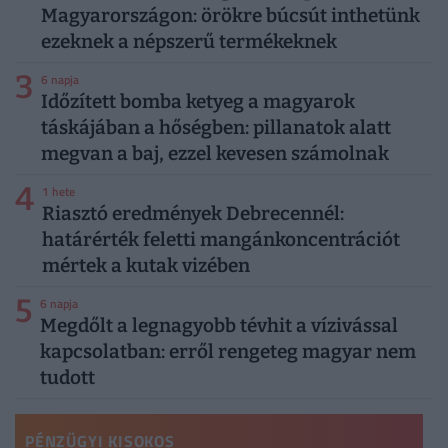
Magyarországon: örökre búcsút inthetünk
ezeknek a népszerű termékeknek
3
6 napja
Időzített bomba ketyeg a magyarok
táskájában a hőségben: pillanatok alatt
megvan a baj, ezzel kevesen számolnak
4
1 hete
Riasztó eredmények Debrecennél:
határérték feletti mangánkoncentrációt
mértek a kutak vizében
5
6 napja
Megdőlt a legnagyobb tévhit a vízivással
kapcsolatban: erről rengeteg magyar nem
tudott
PÉNZÜGYI KISOKOS