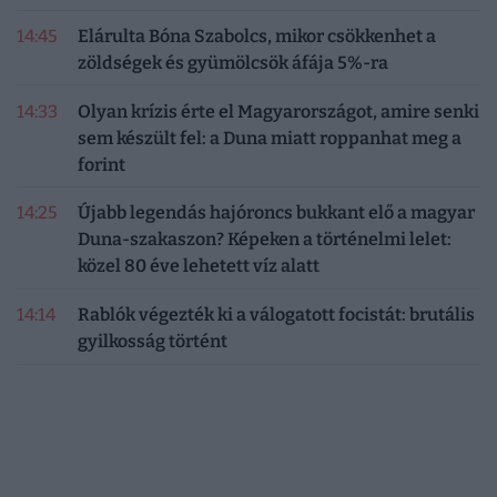
14:45
Elárulta Bóna Szabolcs, mikor csökkenhet a
zöldségek és gyümölcsök áfája 5%-ra
14:33
Olyan krízis érte el Magyarországot, amire senki
sem készült fel: a Duna miatt roppanhat meg a
forint
14:25
Újabb legendás hajóroncs bukkant elő a magyar
Duna-szakaszon? Képeken a történelmi lelet:
közel 80 éve lehetett víz alatt
14:14
Rablók végezték ki a válogatott focistát: brutális
gyilkosság történt