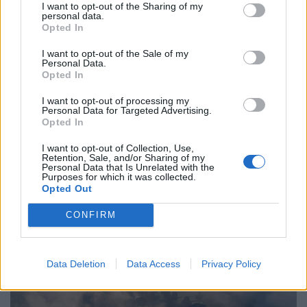
I want to opt-out of the Sharing of my
personal data.
Opted In
I want to opt-out of the Sale of my
Personal Data.
Opted In
Fontos figyelmeztetést adott ki a miniszter:
I want to opt-out of processing my
Personal Data for Targeted Advertising.
ezeket a hibákat most semmiképp ne kövesse
Opted In
el senki
I want to opt-out of Collection, Use,
A miniszter szerint a folyadékpótlás, az árnyék és a
Retention, Sale, and/or Sharing of my
Personal Data that Is Unrelated with the
veszélyeztetett csoportok védelme most életet menthet.
Purposes for which it was collected.
Opted Out
CONFIRM
Data Deletion
Data Access
Privacy Policy