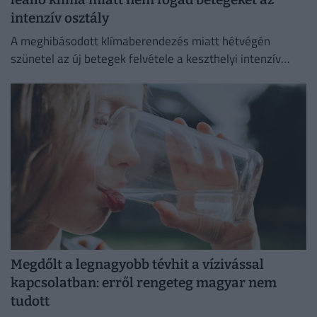
intenzív osztály
A meghibásodott klímaberendezés miatt hétvégén
szünetel az új betegek felvétele a keszthelyi intenzív
osztályon.
Megdőlt a legnagyobb tévhit a vízivással
kapcsolatban: erről rengeteg magyar nem
tudott