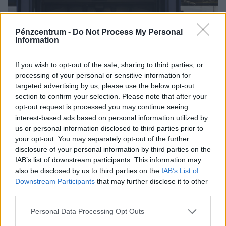
Pénzcentrum -
Do Not Process My Personal
Information
If you wish to opt-out of the sale, sharing to third parties, or
processing of your personal or sensitive information for
targeted advertising by us, please use the below opt-out
Rendkívüli döntés a pokoli hőségben: ide
section to confirm your selection. Please note that after your
opt-out request is processed you may continue seeing
menekülhetnek a magyarok a gyilkos kánikula
interest-based ads based on personal information utilized by
elől
us or personal information disclosed to third parties prior to
Székely János szombathelyi megyéspüspök, a Magyar
your opt-out. You may separately opt-out of the further
disclosure of your personal information by third parties on the
Katolikus Püspöki Konferencia (MKPK) elnöke
IAB’s list of downstream participants. This information may
megismételte korábbi felhívását, amelyben a templomok
also be disclosed by us to third parties on the
IAB’s List of
megnyitását kérte a nap legmelegebb óráiban
Downstream Participants
that may further disclose it to other
third parties.
Personal Data Processing Opt Outs