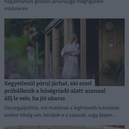
hagyományos globális járványügyi megfigyelési
módszerek.
Kegyetlenül pórul járhat, aki ezzel
próbálkozik a hőségriadó alatt: azonnal
állj le vele, ha jót akarsz
Összegyűjtöttük, mit mutatnak a legfrissebb kutatások:
amikor hőség van, kerüljük-e a szaunát, vagy éppen
ellenkezőleg.