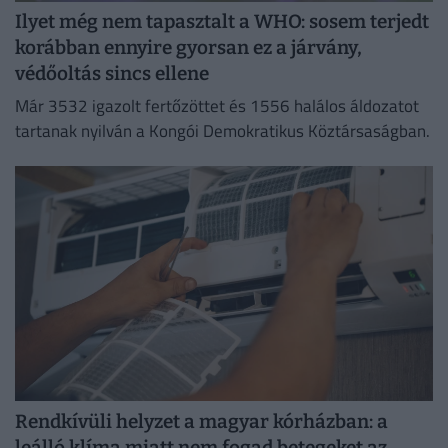
Ilyet még nem tapasztalt a WHO: sosem terjedt
korábban ennyire gyorsan ez a járvány,
védőoltás sincs ellene
Már 3532 igazolt fertőzöttet és 1556 halálos áldozatot
tartanak nyilván a Kongói Demokratikus Köztársaságban.
Rendkívüli helyzet a magyar kórházban: a
leálló klíma miatt nem fogad betegeket az