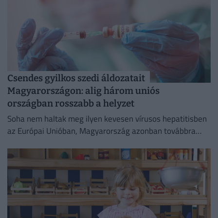
Csendes gyilkos szedi áldozatait
Magyarországon: alig három uniós
országban rosszabb a helyzet
Soha nem haltak meg ilyen kevesen vírusos hepatitisben
az Európai Unióban, Magyarország azonban továbbra
sem tartozik a legjobban teljesítő országok közé.