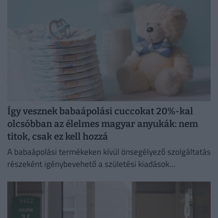
Így vesznek babaápolási cuccokat 20%-kal
olcsóbban az élelmes magyar anyukák: nem
titok, csak ez kell hozzá
A babaápolási termékeken kívül önsegélyező szolgáltatás
részeként igénybevehető a születési kiadások
támogatása is.