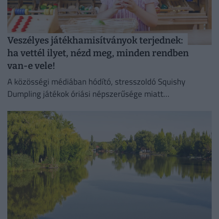
Veszélyes játékhamisítványok terjednek:
ha vettél ilyet, nézd meg, minden rendben
van-e vele!
A közösségi médiában hódító, stresszoldó Squishy
Dumpling játékok óriási népszerűsége miatt
elárasztották a piacot az olcsó és rendkívül veszélyes
hamisítványok.