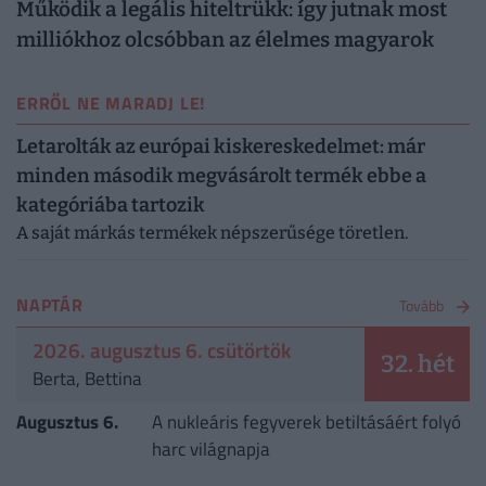
Működik a legális hiteltrükk: így jutnak most
milliókhoz olcsóbban az élelmes magyarok
ERRŐL NE MARADJ LE!
Letarolták az európai kiskereskedelmet: már
minden második megvásárolt termék ebbe a
kategóriába tartozik
A saját márkás termékek népszerűsége töretlen.
NAPTÁR
Tovább
2026. augusztus 6. csütörtök
32. hét
Berta, Bettina
Augusztus 6.
A nukleáris fegyverek betiltásáért folyó
harc világnapja