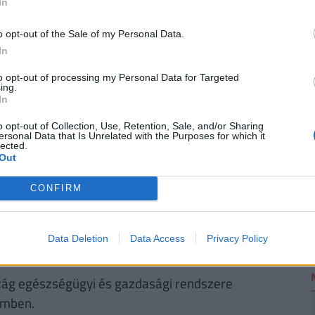
In
milyen kritikus jelentőségű a gyors,
gügyi reagálás.
o opt-out of the Sale of my Personal Data.
2
In
 európai egészségügyi miniszterek elfogadták
to opt-out of processing my Personal Data for Targeted
ing.
2.0
(magyarul
Felkészülés 2.0
) stratégiáját, ami
In
célja az egészségbiztonság megerősítése a WHO
o opt-out of Collection, Use, Retention, Sale, and/or Sharing
s egészségügyi vészhelyzetek tanulságaira épül,
ersonal Data that Is Unrelated with the Purposes for which it
lected.
Out
t is magában foglal, többek között:
CONFIRM
zására vonatkozó iránymutatásokat,
Data Deletion
Data Access
Privacy Policy
rházi modelleket.
zág egészségügyi és gazdasági rendszere
zemben.