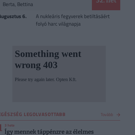
32. hét
Berta, Bettina
Augusztus 6.
A nukleáris fegyverek betiltásáért
folyó harc világnapja
EGÉSZSÉG LEGOLVASOTTABB
Tovább
1
3 hete
Így mennek táppénzre az élelmes