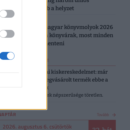
Magyarországon: alig három uniós
országban rosszabb a helyzet
026. augusztus 5.
Így trükköznek a magyar könyvmolyok 2026
nyarán: elszálltak a könyvárak, most minden
forintot meg kell menteni
ERRŐL NE MARADJ LE!
Letarolták az európai kiskereskedelmet: már
minden második megvásárolt termék ebbe a
kategóriába tartozik
A saját márkás termékek népszerűsége töretlen.
NAPTÁR
Tovább
2026. augusztus 6. csütörtök