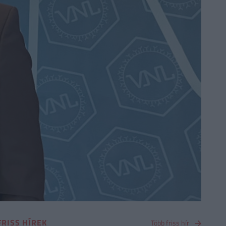
FRISS HÍREK
Több friss hír