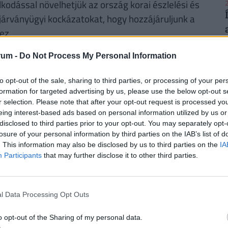
kodással növelhetjük az ország korai észlelési és
2
 járványügyi kockázatokat, hogy hozzájáruljunk a
ez.
rum -
Do Not Process My Personal Information
lt hazánk egy esetleges új globális
yi és a gazdasági rendszer?
2
to opt-out of the sale, sharing to third parties, or processing of your per
formation for targeted advertising by us, please use the below opt-out s
 alapvető pillére. Magyarország Nemzetközi
r selection. Please note that after your opt-out request is processed y
elentése szerint az ország jelentős
eing interest-based ads based on personal information utilized by us or
disclosed to third parties prior to your opt-out. You may separately opt-
an reagáljon a különböző egészségügyi
losure of your personal information by third parties on the IAB’s list of
t az erős alapot tovább erősíti a WHO-val
. This information may also be disclosed by us to third parties on the
IA
egosztás.
2
Participants
that may further disclose it to other third parties.
 beépítsük minden felkészülési tevékenységbe. A
tatás szerint például
l Data Processing Opt Outs
2
 program mintegy 36 ezer életet
o opt-out of the Sharing of my personal data.