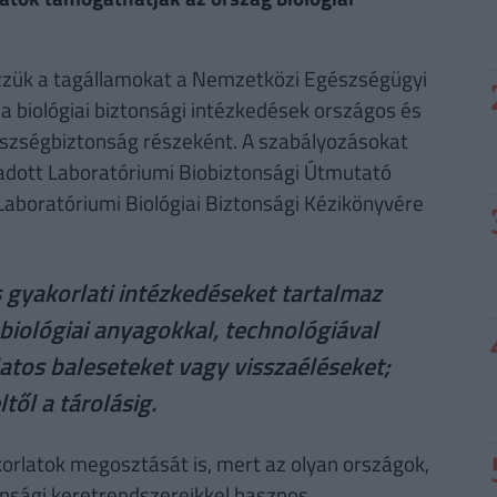
zzük a tagállamokat a Nemzetközi Egészségügyi
a biológiai biztonsági intézkedések országos és
észségbiztonság részeként. A szabályozásokat
kiadott Laboratóriumi Biobiztonsági Útmutató
Laboratóriumi Biológiai Biztonsági Kézikönyvére
 gyakorlati intézkedéseket tartalmaz
iológiai anyagokkal, technológiával
atos baleseteket vagy visszaéléseket;
től a tárolásig.
orlatok megosztását is, mert az olyan országok,
onsági keretrendszereikkel hasznos