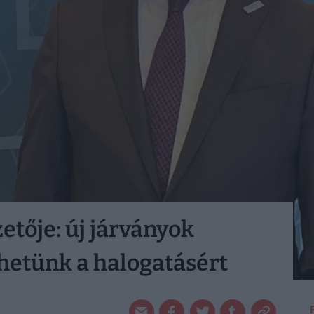
etője: új járványok
thetünk a halogatásért