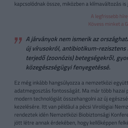
kapcsolódnak össze, miközben a klímaváltozás is j
A legfrissebb hír
Kövess minket a G
A járványok nem ismerik az országhatá
új vírusokról, antibiotikum-rezisztens
terjedő (zoonózis) betegségekről, gyo
közegészségügyi fenyegetéssé.
Ez még inkább hangsúlyozza a nemzetközi együtt
adatmegosztás fontosságát. Ma már több hazai pé
modern technológiát összehangolni az új egészs
kezelésére. Itt van például a pécsi Virológiai Ne
rendeztek idén Nemzetközi Biobiztonsági Konfere
jött létre annak érdekében, hogy kellőképpen felk