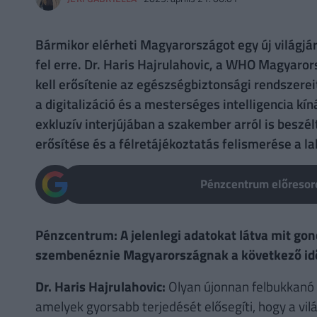
Bármikor elérheti Magyarországot egy új világjá
fel erre. Dr. Haris Hajrulahovic, a WHO Magyaro
kell erősítenie az egészségbiztonsági rendszereit
a digitalizáció és a mesterséges intelligencia k
exkluzív interjújában a szakember arról is beszé
erősítése és a félretájékoztatás felismerése a l
Pénzcentrum előresoro
Pénzcentrum: A jelenlegi adatokat látva mit gon
szembenéznie Magyarországnak a következő i
Dr. Haris Hajrulahovic:
Olyan újonnan felbukkanó
amelyek gyorsabb terjedését elősegíti, hogy a vi