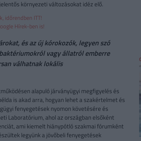
elentős környezeti változásokat idéz elő.
ek, időrendben ITT!
oogle Hírek-ben is!
rokat, és az új kórokozók, legyen szó
 baktériumokról vagy állatról emberre
rsan válhatnak lokális
működésen alapuló járványügyi megfigyelés és
lda is akad arra, hogyan lehet a szakértelmet és
égügyi fenyegetések nyomon követésére és
mzeti Laboratórium, ahol az országban elsőként
nciát, ami kiemelt hiánypótló szakmai fórumként
észültek legyünk a jövőbeli fenyegetések