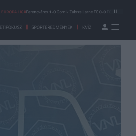
A LIGA
Ferencváros
1-0
Gornik Zabrze
|
Larne FC
0-0
FC Iberia 1999
|
Shamro
ETIFÓKUSZ
SPORTEREDMÉNYEK
KVÍZ