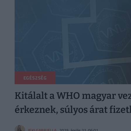
EGÉSZSÉG
Kitálalt a WHO magyar vez
érkeznek, súlyos árat fize
JEKI GABRIELLA
2025. április 21. 06:01