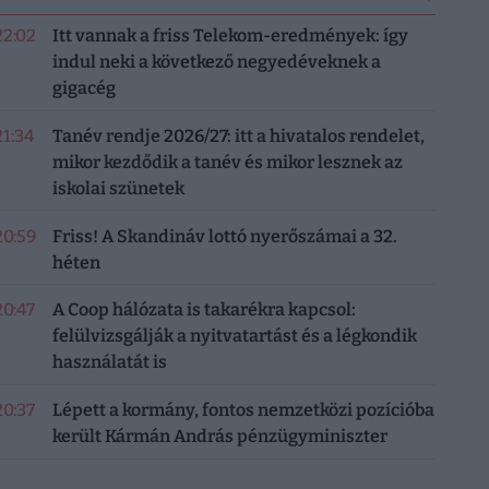
22:02
Itt vannak a friss Telekom-eredmények: így
indul neki a következő negyedéveknek a
gigacég
21:34
Tanév rendje 2026/27: itt a hivatalos rendelet,
mikor kezdődik a tanév és mikor lesznek az
iskolai szünetek
20:59
Friss! A Skandináv lottó nyerőszámai a 32.
héten
20:47
A Coop hálózata is takarékra kapcsol:
felülvizsgálják a nyitvatartást és a légkondik
használatát is
20:37
Lépett a kormány, fontos nemzetközi pozícióba
került Kármán András pénzügyminiszter