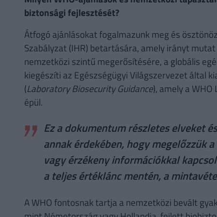
biztonsági fejlesztését?
Átfogó ajánlásokat fogalmazunk meg és ösztönö
Szabályzat (IHR) betartására, amely irányt mutat 
nemzetközi szintű megerősítésére, a globális eg
kiegészíti az Egészségügyi Világszervezet által 
(
Laboratory Biosecurity Guidance
), amely a WHO 
épül.
Ez a dokumentum részletes elveket és
annak érdekében, hogy megelőzzük a b
vagy érzékeny információkkal kapcsol
a teljes értéklánc mentén, a mintavétel
A WHO fontosnak tartja a nemzetközi bevált gyak
mint Németország vagy Hollandia, fejlett biobizt