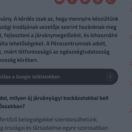
rvány. A kérdés csak az, hogy mennyire készültünk
rszági Irodájának vezetője szerint hazánknak meg
, fejleszteni a járványmegelőzést, és kihasználni
ínálta lehetőségeket. A Pénzcentrumnak adott,
lt, miért létfontosságú az egészségtudatosság
akosság körében.
lása a Google találatokban
dol, milyen új járványügyi kockázatokkal kell
dőszakban?
 fertőző betegségekkel szembesülhetünk,
lág országai és társadalmai egyre szorosabban