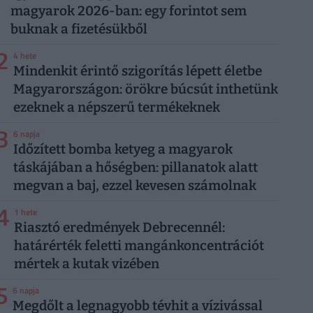
magyarok 2026-ban: egy forintot sem
buknak a fizetésükből
2
4 hete
Mindenkit érintő szigorítás lépett életbe
Magyarországon: örökre búcsút inthetünk
ezeknek a népszerű termékeknek
3
6 napja
Időzített bomba ketyeg a magyarok
táskájában a hőségben: pillanatok alatt
megvan a baj, ezzel kevesen számolnak
4
1 hete
Riasztó eredmények Debrecennél:
határérték feletti mangánkoncentrációt
mértek a kutak vizében
5
6 napja
Megdőlt a legnagyobb tévhit a vízivással