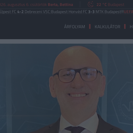
26. augusztus 6. csütörtök
Berta, Bettina
22 °C
Budapest
 FC
4-2
Debreceni VSC
|
Budapest Honvéd FC
3-3
MTK Budapest
UEFA EURÓP
ÁRFOLYAM
KALKULÁTOR
H