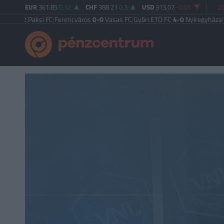
EUR
361.85
0.12
CHF
388.21
0.3
USD
313.07
-0.01
20
-2
Paksi FC
|
Ferencváros
0-0
Vasas FC
|
Győri ETO FC
4-0
Nyíregyháza
|
Újpest