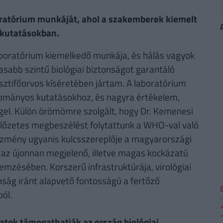
oratórium munkáját, ahol a szakemberek kiemelt
 kutatásokban.
aboratórium kiemelkedő munkája, és hálás vagyok
sabb szintű biológiai biztonságot garantáló
isztifőorvos kíséretében jártam. A laboratórium
dományos kutatásokhoz, és nagyra értékelem,
el. Külön örömömre szolgált, hogy Dr. Kemenesi
 előzetes megbeszélést folytattunk a WHO-val való
tézmény ugyanis kulcsszereplője a magyarországi
l az újonnan megjelenő, illetve magas kockázatú
mzésében. Korszerű infrastruktúrája, virológiai
nság iránt alapvető fontosságú a fertőző
ól.
tok támogathatják az ország biológiai