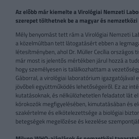
Az előbb már kiemelte a Virológiai Nemzeti Lab
szerepet tölthetnek be a magyar és nemzetközi
Mély benyomást tett rám a Virológiai Nemzeti L
a közelmúltban tett látogatásért ebben a legmaga
létesítményben, ahol Dr. Müller Cecília országos t
már most is jelentős mértékben járul hozzá a tu
hogy személyesen is találkozhattam a vezetőségg
Gáborral, a virológiai laboratórium igazgatójával
jövőbeli együttműködés lehetőségeiről. Ez az in
kutatásoknak, és nélkülözhetetlen feladatot lát e
kórokozók megfigyelésében, kimutatásában és ele
szakértelme és elkötelezettsége a biológiai bizto
betegségek megelőzése és kezelése szempontjáb
Milyen WHO-ajánlások és nemzetközi tapasztala