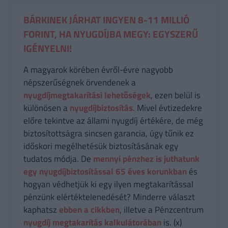
BÁRKINEK JÁRHAT INGYEN 8-11 MILLIÓ
FORINT, HA NYUGDÍJBA MEGY: EGYSZERŰ
IGÉNYELNI!
A magyarok körében évről-évre nagyobb
népszerűségnek örvendenek a
nyugdíjmegtakarítási lehetőségek
, ezen belül is
különösen a
nyugdíjbiztosítás
. Mivel évtizedekre
előre tekintve az állami nyugdíj értékére, de még
biztosítottságra sincsen garancia, úgy tűnik ez
időskori megélhetésük biztosításának egy
tudatos módja. De
mennyi pénzhez is juthatunk
egy nyugdíjbiztosítással 65 éves korunkban
és
hogyan védhetjük ki egy ilyen megtakarítással
pénzünk elértéktelenedését? Minderre választ
kaphatsz
ebben a cikkben
, illetve a Pénzcentrum
nyugdíj megtakarítás kalkulátorában
is. (x)