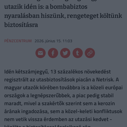
utazik idén is: a bombabiztos
nyaralásban hiszünk, rengeteget költünk
biztosításra
PÉNZCENTRUM
2026. június 15. 11:03
Idén kétszámjegyű, 13 százalékos növekedést
regisztrált az utasbiztosítások piacán a Netrisk. A
magyar utazók körében továbbra is a közeli európai
országok a legnépszerűbbek, a piac pedig stabil
maradt, mivel a szakértők szerint sem a kerozin
árának ingadozása, sem a közel-keleti konfliktusok
nem vetik vissza érdemben az utazási kedvet -
közölte a biztosítással foglalkozó cég.