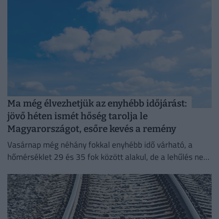
Ma még élvezhetjük az enyhébb időjárást:
jövő héten ismét hőség tarolja le
Magyarországot, esőre kevés a remény
Vasárnap még néhány fokkal enyhébb idő várható, a
hőmérséklet 29 és 35 fok között alakul, de a lehűlés nem
tart sokáig.