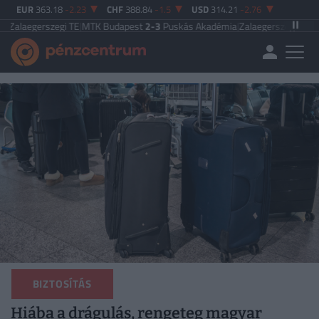
EUR
363.18
-2.23
CHF
388.84
-1.5
USD
314.21
-2.76
gerszegi TE
|
MTK Budapest
2-3
Puskás Akadémia
|
Zalaegerszegi TE
5-2
Paksi
BIZTOSÍTÁS
Hiába a drágulás, rengeteg magyar