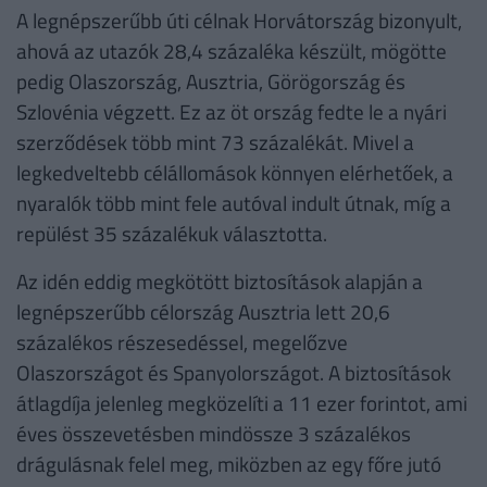
A legnépszerűbb úti célnak Horvátország bizonyult,
ahová az utazók 28,4 százaléka készült, mögötte
pedig Olaszország, Ausztria, Görögország és
Szlovénia végzett. Ez az öt ország fedte le a nyári
szerződések több mint 73 százalékát. Mivel a
legkedveltebb célállomások könnyen elérhetőek, a
nyaralók több mint fele autóval indult útnak, míg a
repülést 35 százalékuk választotta.
Az idén eddig megkötött biztosítások alapján a
legnépszerűbb célország Ausztria lett 20,6
százalékos részesedéssel, megelőzve
Olaszországot és Spanyolországot. A biztosítások
átlagdíja jelenleg megközelíti a 11 ezer forintot, ami
éves összevetésben mindössze 3 százalékos
drágulásnak felel meg, miközben az egy főre jutó