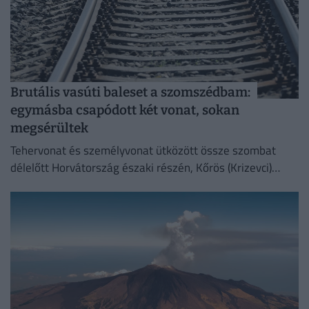
Brutális vasúti baleset a szomszédbam:
egymásba csapódott két vonat, sokan
megsérültek
Tehervonat és személyvonat ütközött össze szombat
délelőtt Horvátország északi részén, Kőrös (Krizevci)
térségében, Sveti Ivan Zabno és Gradec között.