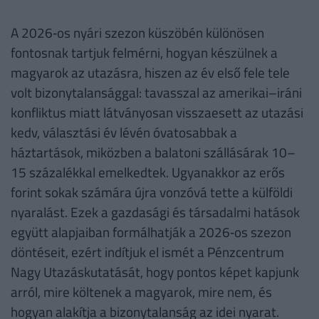
A 2026‑os nyári szezon küszöbén különösen
fontosnak tartjuk felmérni, hogyan készülnek a
magyarok az utazásra, hiszen az év első fele tele
volt bizonytalansággal: tavasszal az amerikai–iráni
konfliktus miatt látványosan visszaesett az utazási
kedv, választási év lévén óvatosabbak a
háztartások, miközben a balatoni szállásárak 10–
15 százalékkal emelkedtek. Ugyanakkor az erős
forint sokak számára újra vonzóvá tette a külföldi
nyaralást. Ezek a gazdasági és társadalmi hatások
együtt alapjaiban formálhatják a 2026‑os szezon
döntéseit, ezért indítjuk el ismét a Pénzcentrum
Nagy Utazáskutatását, hogy pontos képet kapjunk
arról, mire költenek a magyarok, mire nem, és
hogyan alakítja a bizonytalanság az idei nyarat.