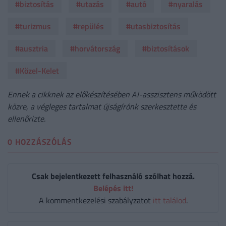
#biztosítás
#utazás
#autó
#nyaralás
#turizmus
#repülés
#utasbiztosítás
#ausztria
#horvátország
#biztosítások
#Közel-Kelet
Ennek a cikknek az előkészítésében AI-asszisztens működött
közre, a végleges tartalmat újságírónk szerkesztette és
ellenőrizte.
0 HOZZÁSZÓLÁS
Csak bejelentkezett felhasználó szólhat hozzá.
Belépés itt!
A kommentkezelési szabályzatot
itt találod
.