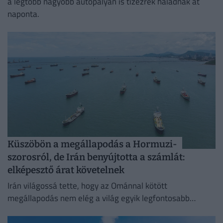
a legtöbb nagyobb autópályán is tízezrek haladnak át
naponta.
Küszöbön a megállapodás a Hormuzi-
szorosról, de Irán benyújtotta a számlát:
elképesztő árat követelnek
Irán világossá tette, hogy az Ománnal kötött
megállapodás nem elég a világ egyik legfontosabb
hajózási útvonalának újranyitásához.