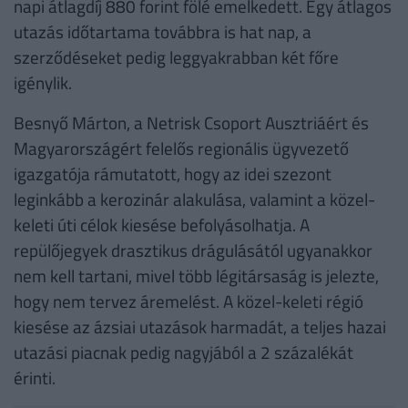
napi átlagdíj 880 forint fölé emelkedett. Egy átlagos
utazás időtartama továbbra is hat nap, a
szerződéseket pedig leggyakrabban két főre
igénylik.
Besnyő Márton, a Netrisk Csoport Ausztriáért és
Magyarországért felelős regionális ügyvezető
igazgatója rámutatott, hogy az idei szezont
leginkább a kerozinár alakulása, valamint a közel-
keleti úti célok kiesése befolyásolhatja. A
repülőjegyek drasztikus drágulásától ugyanakkor
nem kell tartani, mivel több légitársaság is jelezte,
hogy nem tervez áremelést. A közel-keleti régió
kiesése az ázsiai utazások harmadát, a teljes hazai
utazási piacnak pedig nagyjából a 2 százalékát
érinti.