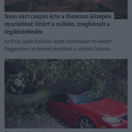
Nem várt csapás érte a főszezon közepén
nyaralókat: kitört a vulkán, megbénult a
légiközlekedés
Az Etna újabb kitörése miatt szombaton fel kellett
függeszteni az érkező járatokat a szicíliai Catania
nemzetközi repülőterén.