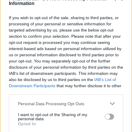
lakásbiztosítási kampányból, a legnagyobb hajrá pedig
Information
még csak most kezdődik:
KASZÁS FANNI
| 2026. március 23. 05:28
If you wish to opt-out of the sale, sharing to third parties, or
processing of your personal or sensitive information for
Itt a kiskapu a nyugdíjasoknak: így nem
targeted advertising by us, please use the below opt-out
maradnak anyagi segítség nélkül, ha beüt a baj
section to confirm your selection. Please note that after your
opt-out request is processed you may continue seeing
Egy-két évtizede még nem volt jellemző, hogy 65 év
interest-based ads based on personal information utilized by
feletti ügyfeleknél a biztosítók érdemben vállalják az
us or personal information disclosed to third parties prior to
egészségügyi vagy életbiztosítási kockázatokat, mára
your opt-out. You may separately opt-out of the further
viszont már látványosan bővült az idősek mozgástere.
PÉNZCENTRUM
| 2026. március 17. 05:35
disclosure of your personal information by third parties on the
IAB’s list of downstream participants. This information may
Időzített bomba ketyeg sok magyar lakásának
also be disclosed by us to third parties on the
IAB’s List of
papírjai között: sok pénzt bukhat, aki erre nem
Downstream Participants
that may further disclose it to other
figyel
third parties.
Válás vagy haláleset után nemcsak a családi és jogi
Personal Data Processing Opt Outs
helyzet változik meg, hanem gyakran a lakásbiztosítás is
I want to opt-out of the Sharing of my
kérdésessé válik.
personal data.
Opted In
PÉNZCENTRUM
| 2026. március 13. 18:34