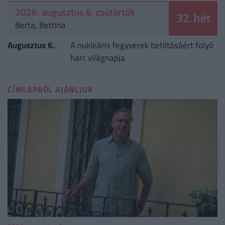
2026. augusztus 6. csütörtök
32. hét
Berta, Bettina
Augusztus 6.
A nukleáris fegyverek betiltásáért folyó
harc világnapja
CÍMLAPRÓL AJÁNLJUK