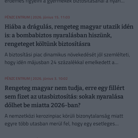
érdemes figyelni a gyermekek biztosításánál a nyári
szünet előtt.
PÉNZCENTRUM
| 2026. június 15. 11:03
Hiába a drágulás, rengeteg magyar utazik idén
is: a bombabiztos nyaralásban hiszünk,
rengeteget költünk biztosításra
A biztosítási piac dinamikus növekedését jól szemlélteti,
hogy idén májusban 24 százalékkal emelkedett a
megkötött szerződések száma.
PÉNZCENTRUM
| 2026. június 3. 10:02
Rengeteg magyar nem tudja, erre egy fillért
sem fizet az utasbiztosítás: sokak nyaralása
dőlhet be miatta 2026-ban?
A nemzetközi kerozinpiac körüli bizonytalanság miatt
egyre több utasban merül fel, hogy egy esetleges
üzemanyag‑hiány vagy járattörlés milyen