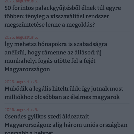
2026. augusztus 6.
50 forintos palackgyűjtésből élnek túl egyre
többen: tényleg a visszaváltási rendszer
megszüntetése lenne a megoldás?
2026. augusztus 5.
Így mehetsz hónapokra is szabadságra
anélkül, hogy rámenne az állásod: új
munkahelyi fogás ütötte fel a fejét
Magyarországon
2026. augusztus 5.
Működik a legális hiteltrükk: így jutnak most
milliókhoz olcsóbban az élelmes magyarok
2026. augusztus 5.
Csendes gyilkos szedi áldozatait
Magyarországon: alig három uniós országban
rosszabb a helyzet