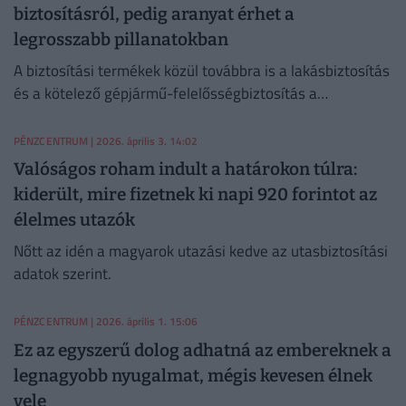
biztosításról, pedig aranyat érhet a
legrosszabb pillanatokban
A biztosítási termékek közül továbbra is a lakásbiztosítás
és a kötelező gépjármű-felelősségbiztosítás a
legelterjedtebb.
PÉNZCENTRUM
| 2026. április 3. 14:02
Valóságos roham indult a határokon túlra:
kiderült, mire fizetnek ki napi 920 forintot az
élelmes utazók
Nőtt az idén a magyarok utazási kedve az utasbiztosítási
adatok szerint.
PÉNZCENTRUM
| 2026. április 1. 15:06
Ez az egyszerű dolog adhatná az embereknek a
legnagyobb nyugalmat, mégis kevesen élnek
vele