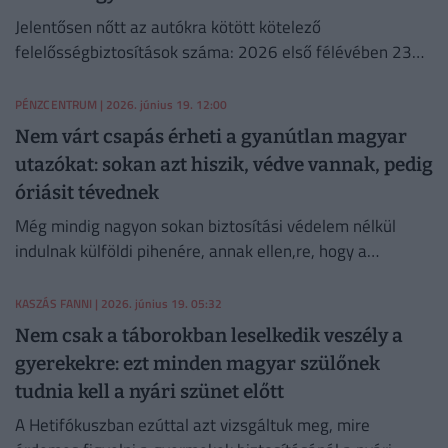
Jelentősen nőtt az autókra kötött kötelező
felelősségbiztosítások száma: 2026 első félévében 23
százalékkal több szerződést kötöttek az autósok éves
szinten.
PÉNZCENTRUM
| 2026. június 19. 12:00
Nem várt csapás érheti a gyanútlan magyar
utazókat: sokan azt hiszik, védve vannak, pedig
óriásit tévednek
Még mindig nagyon sokan biztosítási védelem nélkül
indulnak külföldi pihenére, annak ellen,re, hogy a
biztosítási termékek nagyja napi ezer forintnál is olcsóbb.
KASZÁS FANNI
| 2026. június 19. 05:32
Nem csak a táborokban leselkedik veszély a
gyerekekre: ezt minden magyar szülőnek
tudnia kell a nyári szünet előtt
A Hetifókuszban ezúttal azt vizsgáltuk meg, mire