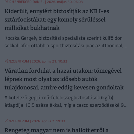
következményekkel járhat.
REICHENBERGER DÁNIEL
| 2026. május 30. 06:03
Kiderült, ennyiért biztosítják az NB I-es
sztárfocistákat: egy komoly sérüléssel
milliókat bukhatnak
Koczka Gergely biztosítási specialista szerint külföldön
sokkal kiforrottabb a sportbiztosítási piac az itthoninál,
de ennek régre visszanyúló kulturális hiányosságai
vannak. Interjú.
PÉNZCENTRUM
| 2026. április 21. 10:32
Váratlan fordulat a hazai utakon: tömegével
lépnek most olyat az idősebb autók
tulajdonosai, amire eddig kevesen gondoltak
A kötelező gépjármű-felelősségbiztosítások (kgfb)
átlagdíja 16,5 százalékkal, míg a casco szerződéseké 9
százalékkal mérséklődött az egy évvel korábbi szinthez
képest.
PÉNZCENTRUM
| 2026. április 7. 19:33
Rengeteg magyar nem is hallott erről a