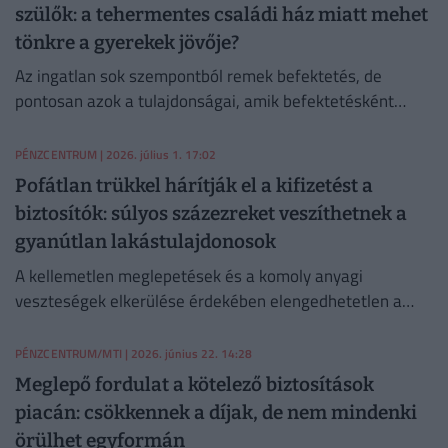
szülők: a tehermentes családi ház miatt mehet
tönkre a gyerekek jövője?
Az ingatlan sok szempontból remek befektetés, de
pontosan azok a tulajdonságai, amik befektetésként
vonzóvá teszik, biztosítéki szerepben komoly hátrányt
jelentenek.
PÉNZCENTRUM
| 2026. július 1. 17:02
Pofátlan trükkel hárítják el a kifizetést a
biztosítók: súlyos százezreket veszíthetnek a
gyanútlan lakástulajdonosok
A kellemetlen meglepetések és a komoly anyagi
veszteségek elkerülése érdekében elengedhetetlen a
szerződési feltételek alapos áttekintése.
PÉNZCENTRUM/MTI
| 2026. június 22. 14:28
Meglepő fordulat a kötelező biztosítások
piacán: csökkennek a díjak, de nem mindenki
örülhet egyformán