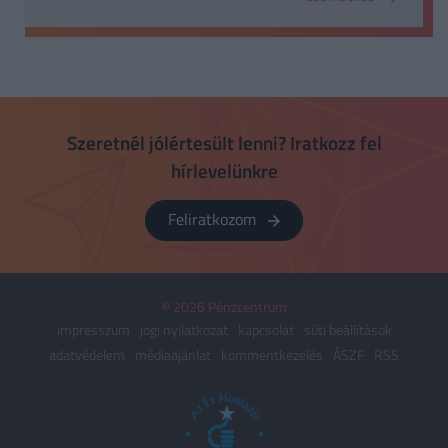
Szeretnél jólértesült lenni? Iratkozz fel
hírlevelünkre
Feliratkozom
© 2026 Pénzcentrum
impresszum
jogi nyilatkozat
kapcsolat
süti beállítások
adatvédelem
médiaajánlat
kommentkezelés
ÁSZF
RSS