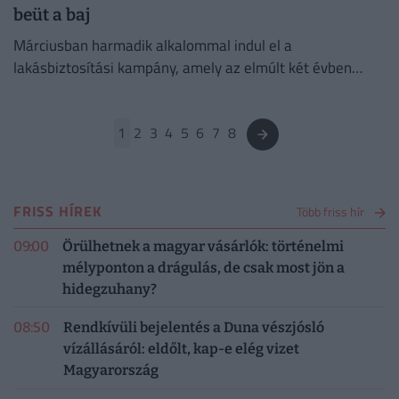
beüt a baj
Márciusban harmadik alkalommal indul el a
lakásbiztosítási kampány, amely az elmúlt két évben
érezhetően felpezsdítette a hazai biztosítási piacot.
1
2
3
4
5
6
7
8
FRISS HÍREK
Több friss hír
09:00
Örülhetnek a magyar vásárlók: történelmi
mélyponton a drágulás, de csak most jön a
hidegzuhany?
08:50
Rendkívüli bejelentés a Duna vészjósló
vízállásáról: eldőlt, kap-e elég vizet
Magyarország