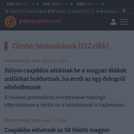
EUR
362.52
0.78
CHF
388.51
0.6
USD
314
0.92
2
Paksi FC
|
Ferencváros
0-0
Vasas FC
|
Győri ETO FC
4-0
Nyíregyháza
|
Újpest 
Címke: biztosítások (152 cikk)
PÉNZCENTRUM
| 2026. július 21. 15:33
Súlyos csapdába sétálnak be a magyar diákok:
milliókat bukhatnak, ha erről az egy dologról
elfeledkeznek
A felvételi ponthatárok kihirdetésével felpörgő
albérletpiacon a bérlők és a tulajdonosok is hajlamosak
megfeledkezni a megfelelő lakásbiztosításról.
PÉNZCENTRUM
| 2026. július 17. 22:00
Csapdába eshetnek az 50 feletti magyar