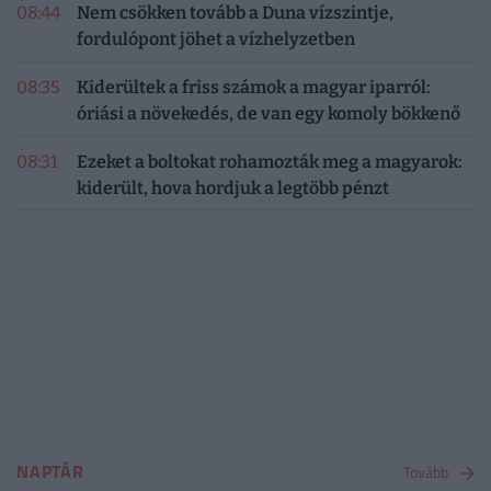
08:44
Nem csökken tovább a Duna vízszintje,
fordulópont jöhet a vízhelyzetben
08:35
Kiderültek a friss számok a magyar iparról:
óriási a növekedés, de van egy komoly bökkenő
08:31
Ezeket a boltokat rohamozták meg a magyarok:
kiderült, hova hordjuk a legtöbb pénzt
NAPTÁR
Tovább