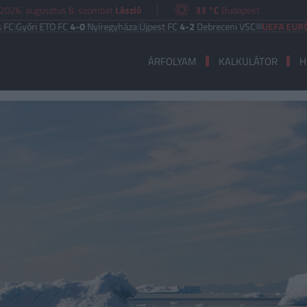
2026. augusztus 8. szombat
László
33 °C
Budapest
ri ETO FC
4-0
Nyíregyháza
|
Újpest FC
4-2
Debreceni VSC
UEFA EURÓPA LIG
ÁRFOLYAM
KALKULÁTOR
H