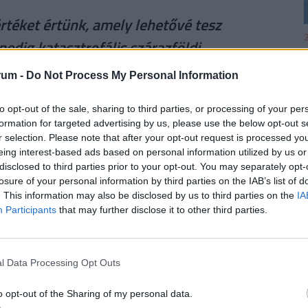
értéket értünk, amely lehetővé tesz
2
edig katasztrofális szárazföldi
teres tengerszint-emelkedés. Ha ezt
rum -
Do Not Process My Personal Information
k bármilyen alkalmazkodás, és olyan
to opt-out of the sale, sharing to third parties, or processing of your per
apasztalni, amilyet a modern
2
formation for targeted advertising by us, please use the below opt-out s
r selection. Please note that after your opt-out request is processed y
eing interest-based ads based on personal information utilized by us or
disclosed to third parties prior to your opt-out. You may separately opt-
losure of your personal information by third parties on the IAB’s list of
. This information may also be disclosed by us to third parties on the
IA
2
Participants
that may further disclose it to other third parties.
futamidőre, akkor a törlesztőrészletek szerinti
i 42 386
forintos törlesztővel a Raiffeisen Bank
től a
CIB Bank (THM 11,29%-ot)
és a
MagNet
l Data Processing Opt Outs
i bankok ajánlataiért, illetve a konstrukciók
2
fizetendő összeg, stb.) keresd fel a
Pénzcentrum
o opt-out of the Sharing of my personal data.