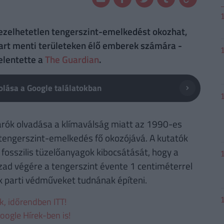
kezelhetetlen tengerszint-emelkedést okozhat,
art menti területeken élő emberek számára -
elentette a
The Guardian
.
lása a Google találatokban
arók olvadása a klímaválság miatt az 1990-es
tengerszint-emelkedés fő okozójává. A kutatók
 fosszilis tüzelőanyagok kibocsátását, hogy a
ázad végére a tengerszint évente 1 centiméterrel
 parti védműveket tudnának építeni.
ek, időrendben ITT!
oogle Hírek-ben is!