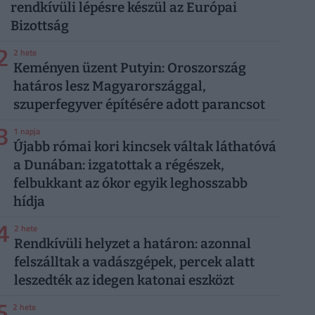
rendkívüli lépésre készül az Európai
Bizottság
2
2 hete
Keményen üzent Putyin: Oroszország
határos lesz Magyarországgal,
szuperfegyver építésére adott parancsot
3
1 napja
Újabb római kori kincsek váltak láthatóvá
a Dunában: izgatottak a régészek,
felbukkant az ókor egyik leghosszabb
hídja
4
2 hete
Rendkívüli helyzet a határon: azonnal
felszálltak a vadászgépek, percek alatt
leszedték az idegen katonai eszközt
5
2 hete