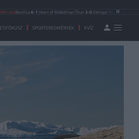
A
Benfica
6-1
Heart of Midlothian
|
Thun
3-0
Vikingur Reykjavik
|
PAOK Saloniki
ETIFÓKUSZ
SPORTEREDMÉNYEK
KVÍZ