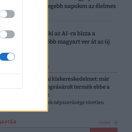
tízezreket a legmelegebb napokon az élelmes
magyarok
026. augusztus 7.
Nagyon ráfázhat, aki az AI-ra bízza a
nyaralását: egyre több magyart ver át az új
digitális trend
ERRŐL NE MARADJ LE!
Letarolták az európai kiskereskedelmet: már
minden második megvásárolt termék ebbe a
kategóriába tartozik
A saját márkás termékek népszerűsége töretlen.
NAPTÁR
Tovább