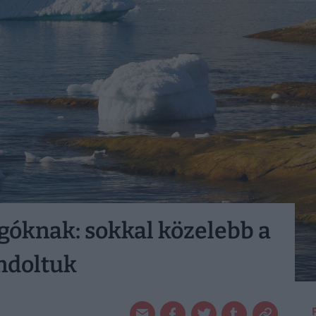
ngóknak: sokkal közelebb a
ondoltuk