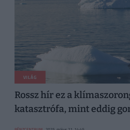
VILÁG
Rossz hír ez a klímaszoro
katasztrófa, mint eddig g
PÉNZCENTRUM
2025. május 21. 14:45