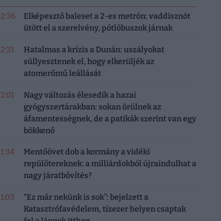
12:36
Elképesztő baleset a 2-es metrón: vaddisznót
ütött el a szerelvény, pótlóbuszok járnak
12:31
Hatalmas a krízis a Dunán: uszályokat
süllyesztenek el, hogy elkerüljék az
atomerőmű leállását
12:01
Nagy változás élesedik a hazai
gyógyszertárakban: sokan örülnek az
áfamentességnek, de a patikák szerint van egy
bökkenő
11:34
Mentőövet dob a kormány a vidéki
repülőtereknek: a milliárdokból újraindulhat a
nagy járatbővítés?
11:03
“Ez már nekünk is sok”: bejelzett a
Katasztrófavédelem, tízezer helyen csaptak
fel a lángok itthon