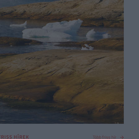
FRISS HÍREK
Több friss hír