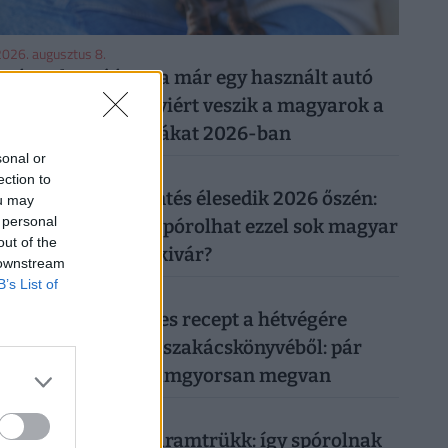
026. augusztus 8.
Ezért a kutyáért ma már egy használt autó
árát is elkérik: ennyiért veszik a magyarok a
legnépszerűbb fajtákat 2026-ban
sonal or
026. augusztus 7.
ection to
Újabb rezsicsökkentés élesedik 2026 őszén:
ou may
 personal
tényleg tízezreket spórolhat ezzel sok magyar
out of the
háztulaj, aki most kivár?
 downstream
B’s List of
026. augusztus 8.
Két olcsó húsmentes recept a hétvégére
Frank Júlia filléres szakácskönyvéből: pár
száz forintból, villámgyorsan megvan
026. augusztus 7.
Működik a legális áramtrükk: így spórolnak