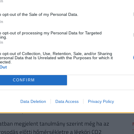
In
o opt-out of the Sale of my Personal Data.
In
2
to opt-out of processing my Personal Data for Targeted
ing.
t a klímaapokalipszis, a gazdagok sem
In
o opt-out of Collection, Use, Retention, Sale, and/or Sharing
ersonal Data that Is Unrelated with the Purposes for which it
s kilépett a távoli jövőképek világából, és a mindennapi
lected.
vita tárgya, hanem tény, amelyet a bőrünkön is érzünk.
Out
CONFIRM
ője szerint:
"Kezdjük látni, hogy a legrosszabb
le. A jelenlegi 1,2 Celsius-fokos felmelegedés
rsul, amely, ha folytatódik, szinte
Data Deletion
Data Access
Privacy Policy
i a fiataljaink életében következne be."
atban megjelent tanulmány szerint még ha az
arosodás előtti hőmérsékletre a légköri CO2