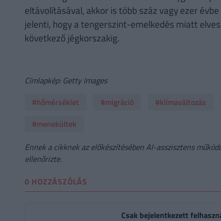
eltávolításával, akkor is több száz vagy ezer évbe
jelenti, hogy a tengerszint-emelkedés miatt elves
következő jégkorszakig.
Címlapkép: Getty Images
#hőmérséklet
#migráció
#klímaváltozás
#menekültek
Ennek a cikknek az előkészítésében AI-asszisztens működöt
ellenőrizte.
0 HOZZÁSZÓLÁS
Csak bejelentkezett felhaszn