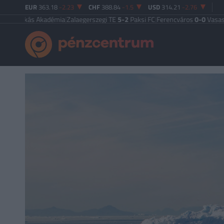
EUR
363.18
-2.23
CHF
388.84
-1.5
USD
314.21
-2.76
kás Akadémia
|
Zalaegerszegi TE
5-2
Paksi FC
|
Ferencváros
0-0
Vasas FC
|
Győ