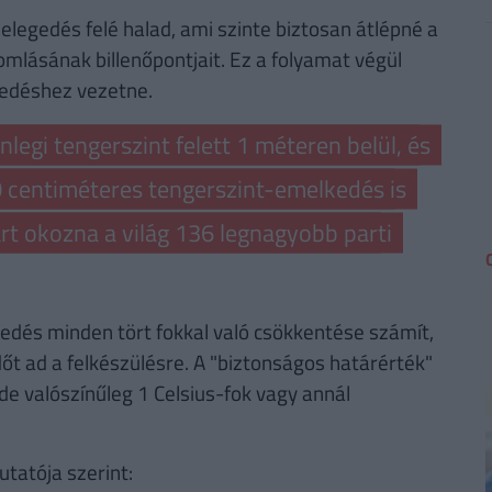
melegedés felé halad, ami szinte biztosan átlépné a
mlásának billenőpontjait. Ez a folyamat végül
kedéshez vezetne.
nlegi tengerszint felett 1 méteren belül, és
0 centiméteres tengerszint-emelkedés is
árt okozna a világ 136 legnagyobb parti
gedés minden tört fokkal való csökkentése számít,
dőt ad a felkészülésre. A "biztonságos határérték"
e valószínűleg 1 Celsius-fok vagy annál
tatója szerint: