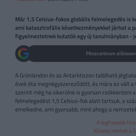
Már 1,5 Celsius-fokos globális felmelegedés is 
ami katasztrofális következményekkel járhat a p
figyelmeztetnek kutatók egy új tanulmányban - j
Pénzcentrum előresoro
A Grönlandon és az Antarktiszon található jégtak
évek óta megnégyszereződött, és mára ez vált a 
szerint még ha sikerülne is gyorsan csökkenteni a
felmelegedést 1,5 Celsius-fok alatt tartsuk, a sz
emelkedne, ami gyorsabb, mint ahogy a nemzetek
A legfrissebb hír
Kövess minket a G