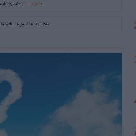
zabályzatot
itt találod
.
ások. Legyél te az első!