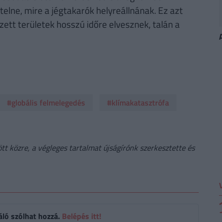
 telne, mire a jégtakarók helyreállnának. Ez azt
zett területek hosszú időre elvesznek, talán a
#globális felmelegedés
#klímakatasztrófa
t közre, a végleges tartalmat újságírónk szerkesztette és
áló szólhat hozzá.
Belépés itt!