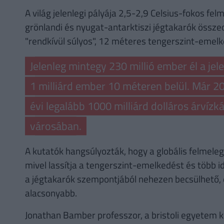
A világ jelenlegi pályája 2,5-2,9 Celsius-fokos fel
grönlandi és nyugat-antarktiszi jégtakarók összeo
"rendkívül súlyos", 12 méteres tengerszint-emel
Jelenleg mintegy 230 millió ember él a jele
1 milliárd ember 10 méteren belül. Már 2
évi legalább 1000 milliárd dolláros árvízk
városában.
A kutatók hangsúlyozták, hogy a globális felmele
mivel lassítja a tengerszint-emelkedést és több i
a jégtakarók szempontjából nehezen becsülhető, d
alacsonyabb.
Jonathan Bamber professzor, a bristoli egyetem ku