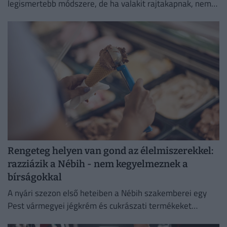
legismertebb módszere, de ha valakit rajtakapnak, nem
lesz boldog.
Rengeteg helyen van gond az élelmiszerekkel:
razziázik a Nébih - nem kegyelmeznek a
bírságokkal
A nyári szezon első heteiben a Nébih szakemberei egy
Pest vármegyei jégkrém és cukrászati termékeket
előállító létesítménnyel szemben eljárást indítottak.