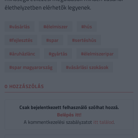
élethelyzetben elérhetők legyenek.
#vásárlás
#élelmiszer
#hús
#fejlesztés
#spar
#sertéshús
#áruházlánc
#gyártás
#élelmiszeripar
#spar magyarország
#vásárlási szokások
0 HOZZÁSZÓLÁS
Csak bejelentkezett felhasználó szólhat hozzá.
Belépés itt!
A kommentkezelési szabályzatot
itt találod
.