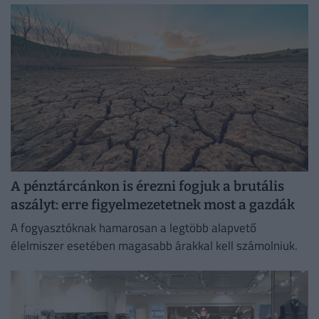
A pénztárcánkon is érezni fogjuk a brutális
aszályt: erre figyelmezetetnek most a gazdák
A fogyasztóknak hamarosan a legtöbb alapvető
élelmiszer esetében magasabb árakkal kell számolniuk.