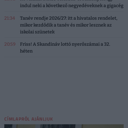
indul neki a következő negyedéveknek a gigacég
21:34
Tanév rendje 2026/27: itt a hivatalos rendelet,
mikor kezdődik a tanév és mikor lesznek az
iskolai szünetek
20:59
Friss! A Skandináv lottó nyerőszámai a 32.
héten
CÍMLAPRÓL AJÁNLJUK