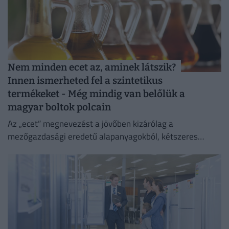
Nem minden ecet az, aminek látszik?
Innen ismerheted fel a szintetikus
termékeket - Még mindig van belőlük a
magyar boltok polcain
Az „ecet” megnevezést a jövőben kizárólag a
mezőgazdasági eredetű alapanyagokból, kétszeres
biológiai erjesztéssel előállított termékek viselhetik.