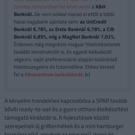
forintos törlesztővel fel lehet venni
a
K&H
Banknál.
De nem sokkal marad el ettől a többi
hazai nagybank ajánlata sem:
az UniCredit
Banknál 6,78%, az Erste Banknál 6,78%, a CIB
Banknál 6,89%, míg a MagNet Banknál 7,02%.
Érdemes még megnézni magyar hitelintézetetek
további konstrukcióit is, és egyedi kalkulációt
végezni, saját preferenciáink alapján különböző
hitelösszegekre és futamidőkre. Ehhez keresd
fel a
Pénzcentrum kalkulátorát.
(x)
A kényelmi trendekhez kapcsolódva a SPAR tovább
bővíti ready-to-eat és a gyors otthoni ételkészítést
támogató kínálatát is. A fejlesztések között
szerepelnek új grilltermékek és a mini hamburger
termékcsalád, amelyek az egyszerű, gyors és