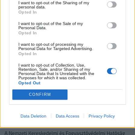
helyen
I want to opt-out of the Sharing of my
personal data.
Az ékszerteknős sokszor olcsón beszerezhető, de a
Opted In
tartása az első évben akár több százezer forintos kiadás
I want to opt-out of the Sale of my
is lehet. Mutatjuk, miből áll össze a teknőstartás
Personal Data.
Opted In
költsége!
I want to opt-out of processing my
Personal Data for Targeted Advertising.
Opted In
I want to opt-out of Collection, Use,
Retention, Sale, and/or Sharing of my
Personal Data that Is Unrelated with the
Purposes for which it was collected.
Opted Out
CONFIRM
Azonnali riasztást adtak ki a népszerű magyar
boltlánc termékére: ha te is ilyet vettél,
Data Deletion
Data Access
Privacy Policy
azonnal hagyd abba a használatát
A Nemzeti Kereskedelmi és Fogyasztóvédelmi Hatóság