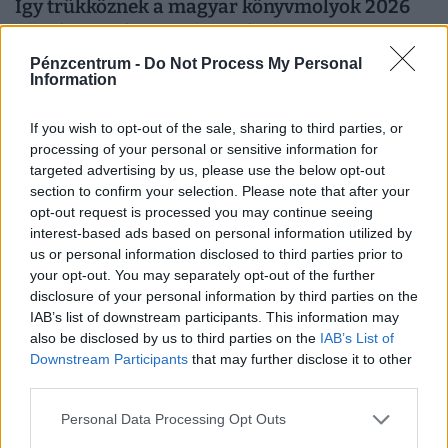
Így trükköznek a magyar könyvmolyok 2026
nyarán: elszálltak a könyvárak, most minden
forintot meg kell menteni
Pénzcentrum -
Do Not Process My Personal
Information
Kitart a magyarok könyvvásárlási kedve a nyáron, de a
drágulás már óvatosabb költésre készteti az olvasókat.
If you wish to opt-out of the sale, sharing to third parties, or
processing of your personal or sensitive information for
targeted advertising by us, please use the below opt-out
section to confirm your selection. Please note that after your
opt-out request is processed you may continue seeing
interest-based ads based on personal information utilized by
us or personal information disclosed to third parties prior to
your opt-out. You may separately opt-out of the further
disclosure of your personal information by third parties on the
IAB’s list of downstream participants. This information may
also be disclosed by us to third parties on the
IAB’s List of
Downstream Participants
that may further disclose it to other
third parties.
Mennyi egy ékszerteknős ára 2026-ban,
Personal Data Processing Opt Outs
mennyibe kerül a tartása? Minden válasz egy