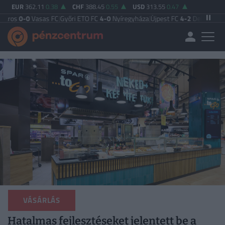
EUR
362.11
0.38
CHF
388.45
0.55
USD
313.55
0.47
sas FC
|
Győri ETO FC
4-0
Nyíregyháza
|
Újpest FC
4-2
Debreceni VSC
|
Budapes
VÁSÁRLÁS
Hatalmas fejlesztéseket jelentett be a