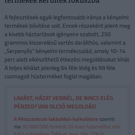
termékek kerültek fókuszba
A fejlesztések egyik legfontosabb iránya a kényelmi
termékek bővítése volt. Ennek részeként jelent meg
a kisebb háztartások igényeire szabott, 250
grammos kiszerelésű sertés darálthús, valamint a
„Serpenyős” kényelmi termékcsalád, amely 10-14
perc alatt elkészíthető étkezési megoldásokat kínál.
A teljes kínálat jelenleg 64 féle lédig és 99 féle
csomagolt hústerméket foglal magában.
LAKÁST, HÁZAT VENNÉL, DE NINCS ELÉG
PÉNZED? VAN OLCSÓ MEGOLDÁS!
A Pénzcentrum lakáshitel-kalkulátora
szerint
ma
30 000 000 forintot 20 éves futamidőre már
6,62 százalékos THM-el, havi 184 778 Ft