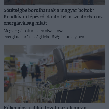
Sötétségbe borulhatnak a magyar boltok?
Rendkívüli lépésről döntöttek a szektorban az
energiaválság miatt
Megvizsgálnak minden olyan további
energiatakarékossági lehetőséget, amely nem
veszélyezteti az üzletmenet folytonosságát és a vásárlók
zökkenőmentes kiszolgálását.
Kőkemény kritikát fogalmaztak meg a