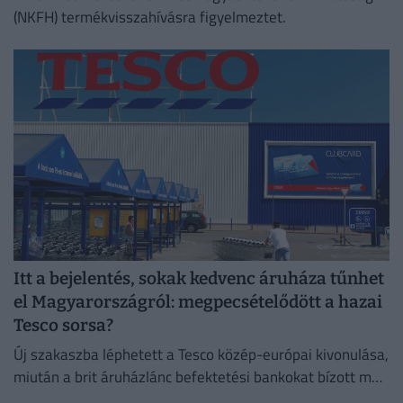
(NKFH) termékvisszahívásra figyelmeztet.
Itt a bejelentés, sokak kedvenc áruháza tűnhet
el Magyarországról: megpecsételődött a hazai
Tesco sorsa?
Új szakaszba léphetett a Tesco közép-európai kivonulása,
miután a brit áruházlánc befektetési bankokat bízott meg
az értékesítés előkészítésével.