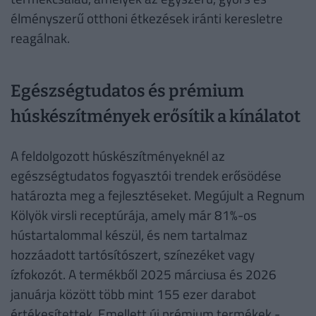
élményszerű otthoni étkezések iránti keresletre
reagálnak.
Egészségtudatos és prémium
húskészítmények erősítik a kínálatot
A feldolgozott húskészítményeknél az
egészségtudatos fogyasztói trendek erősödése
határozta meg a fejlesztéseket. Megújult a Regnum
Kölyök virsli receptúrája, amely már 81%-os
hústartalommal készül, és nem tartalmaz
hozzáadott tartósítószert, színezéket vagy
ízfokozót. A termékből 2025 márciusa és 2026
januárja között több mint 155 ezer darabot
értékesítettek. Emellett új prémium termékek -