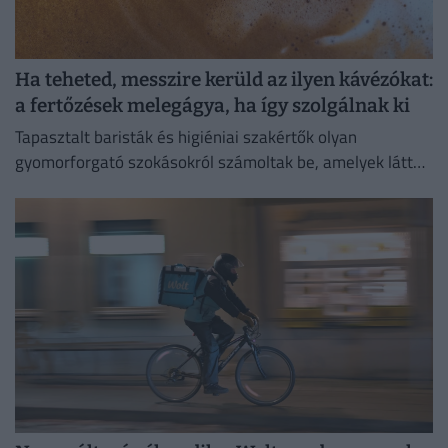
Ha teheted, messzire kerüld az ilyen kávézókat:
a fertőzések melegágya, ha így szolgálnak ki
Tapasztalt baristák és higiéniai szakértők olyan
gyomorforgató szokásokról számoltak be, amelyek láttán
még a legelszántabb koffeinfüggők is elgondolkodhatnak
a leszokáson.