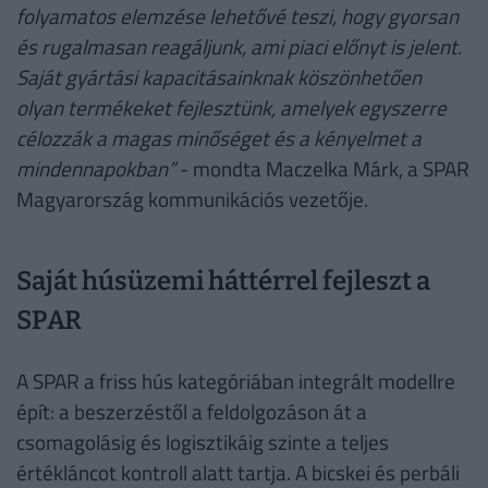
folyamatos elemzése lehetővé teszi, hogy gyorsan
és rugalmasan reagáljunk, ami piaci előnyt is jelent.
Saját gyártási kapacitásainknak köszönhetően
olyan termékeket fejlesztünk, amelyek egyszerre
célozzák a magas minőséget és a kényelmet a
mindennapokban”
- mondta Maczelka Márk, a SPAR
Magyarország kommunikációs vezetője.
Saját húsüzemi háttérrel fejleszt a
SPAR
A SPAR a friss hús kategóriában integrált modellre
épít: a beszerzéstől a feldolgozáson át a
csomagolásig és logisztikáig szinte a teljes
értékláncot kontroll alatt tartja. A bicskei és perbáli