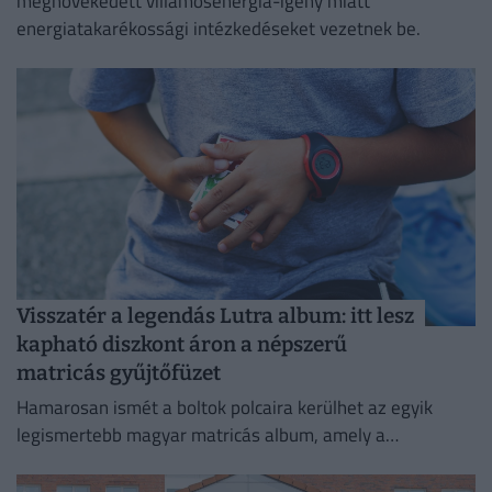
megnövekedett villamosenergia-igény miatt
energiatakarékossági intézkedéseket vezetnek be.
Visszatér a legendás Lutra album: itt lesz
kapható diszkont áron a népszerű
matricás gyűjtőfüzet
Hamarosan ismét a boltok polcaira kerülhet az egyik
legismertebb magyar matricás album, amely a
kilencvenes évek elején gyerekek ezreinek szerzett
felejthetetlen élményeket.