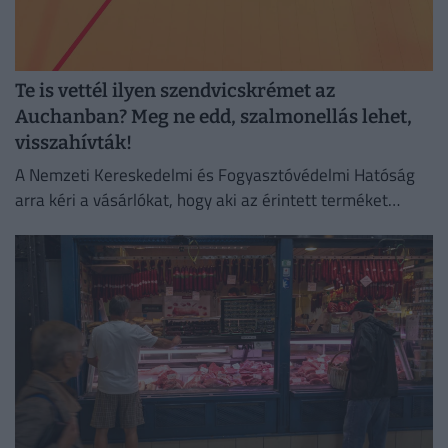
Te is vettél ilyen szendvicskrémet az
Auchanban? Meg ne edd, szalmonellás lehet,
visszahívták!
A Nemzeti Kereskedelmi és Fogyasztóvédelmi Hatóság
arra kéri a vásárlókat, hogy aki az érintett terméket
megvette, semmiképpen ne fogyassza el.