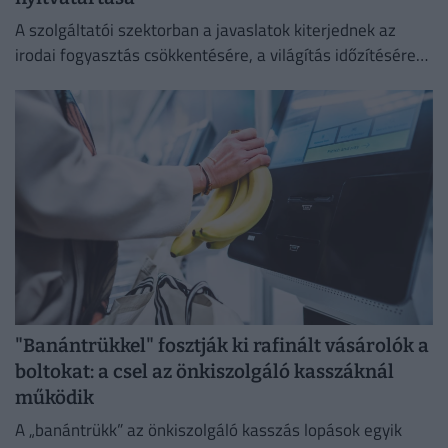
A szolgáltatói szektorban a javaslatok kiterjednek az
irodai fogyasztás csökkentésére, a világítás időzítésére
és a lifthasználatra is.
"Banántrükkel" fosztják ki rafinált vásárolók a
boltokat: a csel az önkiszolgáló kasszáknál
működik
A „banántrükk” az önkiszolgáló kasszás lopások egyik