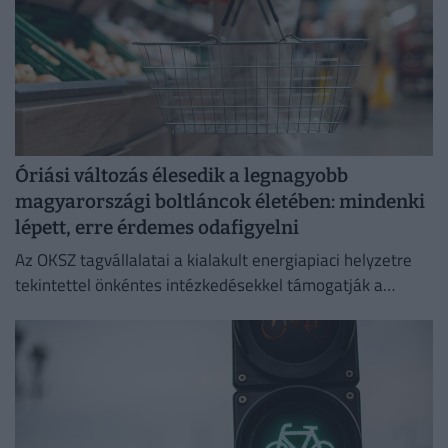
Óriási változás élesedik a legnagyobb
magyarországi boltláncok életében: mindenki
lépett, erre érdemes odafigyelni
Az OKSZ tagvállalatai a kialakult energiapiaci helyzetre
tekintettel önkéntes intézkedésekkel támogatják a
magyar villamosenergia-rendszer stabil és biztonságos
működését.