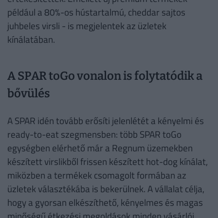
például a 80%-os hústartalmú, cheddar sajtos
juhbeles virsli - is megjelentek az üzletek
kínálatában.
A SPAR toGo vonalon is folytatódik a
bővülés
A SPAR idén tovább erősíti jelenlétét a kényelmi és
ready-to-eat szegmensben: több SPAR toGo
egységben elérhető már a Regnum üzemekben
készített virslikből frissen készített hot-dog kínálat,
miközben a termékek csomagolt formában az
üzletek választékába is bekerülnek. A vállalat célja,
hogy a gyorsan elkészíthető, kényelmes és magas
minőségű étkezési megoldások minden vásárlói