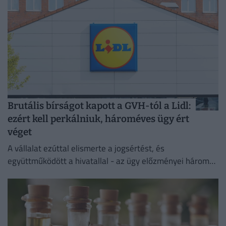
Brutális bírságot kapott a GVH-tól a Lidl:
ezért kell perkálniuk, hároméves ügy ért
véget
A vállalat ezúttal elismerte a jogsértést, és
együttműködött a hivatallal - az ügy előzményei három
évre nyúlnak vissza.