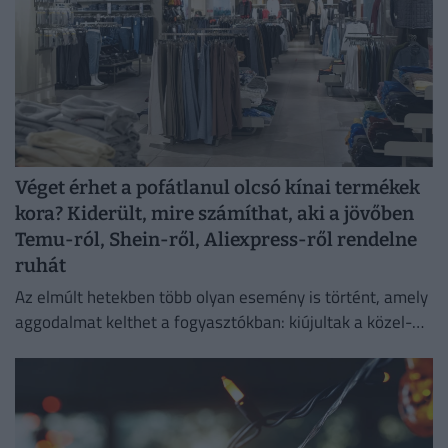
Véget érhet a pofátlanul olcsó kínai termékek
kora? Kiderült, mire számíthat, aki a jövőben
Temu-ról, Shein-ről, Aliexpress-ről rendelne
ruhát
Az elmúlt hetekben több olyan esemény is történt, amely
aggodalmat kelthet a fogyasztókban: kiújultak a közel-
keleti feszültségek, miközben az Európai Unió új
vámokról is döntött.