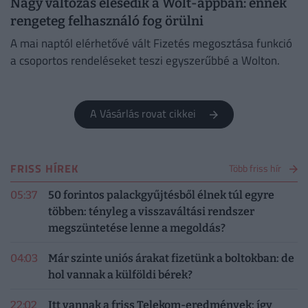
Nagy változás élesedik a Wolt-appban: ennek
rengeteg felhasználó fog örülni
A mai naptól elérhetővé vált Fizetés megosztása funkció
a csoportos rendeléseket teszi egyszerűbbé a Wolton.
A Vásárlás rovat cikkei
FRISS HÍREK
Több friss hír
05:37
50 forintos palackgyűjtésből élnek túl egyre
többen: tényleg a visszaváltási rendszer
megszüntetése lenne a megoldás?
04:03
Már szinte uniós árakat fizetünk a boltokban: de
hol vannak a külföldi bérek?
22:02
Itt vannak a friss Telekom-eredmények: így