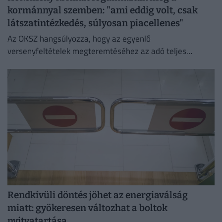
kormánnyal szemben: "ami eddig volt, csak
látszatintézkedés, súlyosan piacellenes"
Az OKSZ hangsúlyozza, hogy az egyenlő
versenyfeltételek megteremtéséhez az adó teljes
megszüntetése az egyetlen érdemi megoldás.
Rendkívüli döntés jöhet az energiaválság
miatt: gyökeresen változhat a boltok
nyitvatartása