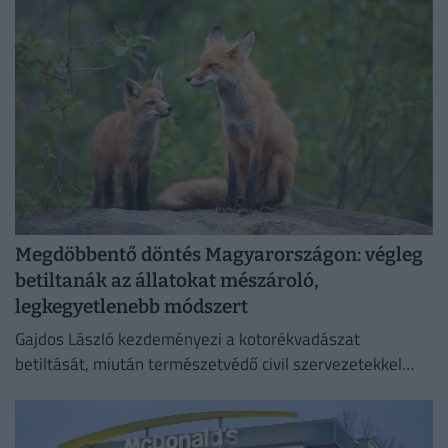
szempontokat.
Megdöbbentő döntés Magyarországon: végleg
betiltanák az állatokat mészároló,
legkegyetlenebb módszert
Gajdos László kezdeményezi a kotorékvadászat
betiltását, miután természetvédő civil szervezetekkel
egyeztetett.