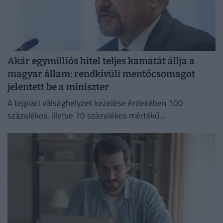
Akár egymilliós hitel teljes kamatát állja a
magyar állam: rendkívüli mentőcsomagot
jelentett be a miniszter
A tejpiaci válsághelyzet kezelése érdekében 100
százalékos, illetve 70 százalékos mértékű
kamattámogatást hirdetett Bóna Szabolcs