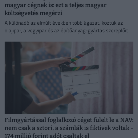
magyar cégnek is: ezt a teljes magyar
költségvetés megérzi
A különadó az elmúlt években több ágazat, köztük az
olajipar, a vegyipar és az építőanyag-gyártás szereplőit is
érzékenyen érintette.
Filmgyártással foglalkozó céget fülelt le a NAV:
nem csak a sztori, a számlák is fiktívek voltak -
174 millió forint adót csaltak el