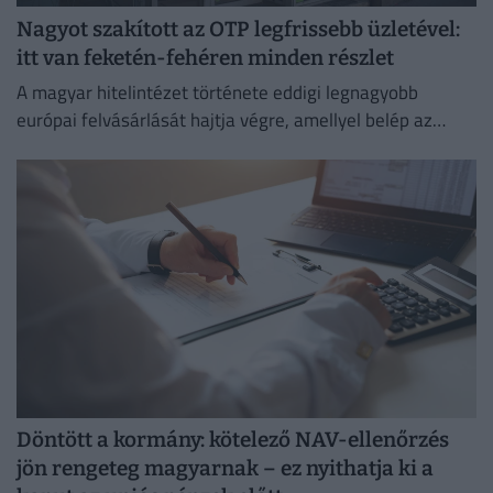
Nagyot szakított az OTP legfrissebb üzletével:
itt van feketén-fehéren minden részlet
A magyar hitelintézet története eddigi legnagyobb
európai felvásárlását hajtja végre, amellyel belép az
euróövezetbe, és kiterjeszti jelenlétét a balti piacra.
Döntött a kormány: kötelező NAV-ellenőrzés
jön rengeteg magyarnak – ez nyithatja ki a