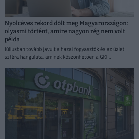
Nyolcéves rekord dőlt meg Magyarországon:
olyasmi történt, amire nagyon rég nem volt
példa
Júliusban tovább javult a hazai fogyasztók és az üzleti
szféra hangulata, aminek köszönhetően a GKI
konjunktúraindexe négy és fél éves csúcsra emelkedett.