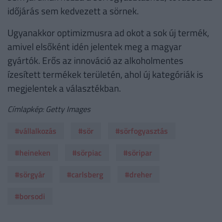
időjárás sem kedvezett a sörnek.
Ugyanakkor optimizmusra ad okot a sok új termék,
amivel elsőként idén jelentek meg a magyar
gyártók. Erős az innováció az alkoholmentes
ízesített termékek területén, ahol új kategóriák is
megjelentek a választékban.
Címlapkép: Getty Images
#vállalkozás
#sör
#sörfogyasztás
#heineken
#sörpiac
#söripar
#sörgyár
#carlsberg
#dreher
#borsodi