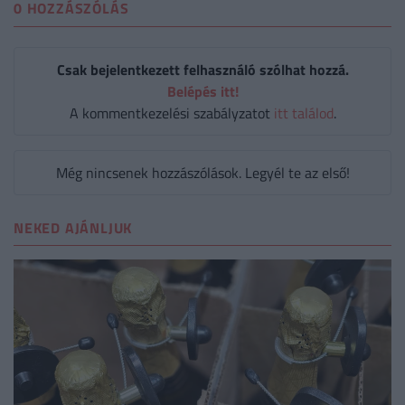
0 HOZZÁSZÓLÁS
Csak bejelentkezett felhasználó szólhat hozzá.
Belépés itt!
A kommentkezelési szabályzatot
itt találod
.
Még nincsenek hozzászólások. Legyél te az első!
NEKED AJÁNLJUK