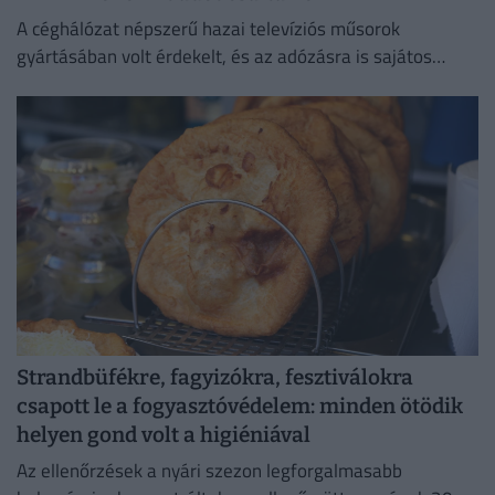
A céghálózat népszerű hazai televíziós műsorok
gyártásában volt érdekelt, és az adózásra is sajátos
forgatókönyvet talált ki.
Strandbüfékre, fagyizókra, fesztiválokra
csapott le a fogyasztóvédelem: minden ötödik
helyen gond volt a higiéniával
Az ellenőrzések a nyári szezon legforgalmasabb