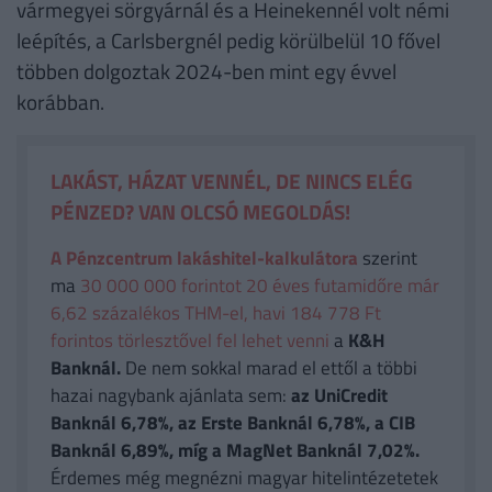
vármegyei sörgyárnál és a Heinekennél volt némi
leépítés, a Carlsbergnél pedig körülbelül 10 fővel
többen dolgoztak 2024-ben mint egy évvel
korábban.
LAKÁST, HÁZAT VENNÉL, DE NINCS ELÉG
PÉNZED? VAN OLCSÓ MEGOLDÁS!
A Pénzcentrum lakáshitel-kalkulátora
szerint
ma
30 000 000 forintot 20 éves futamidőre már
6,62 százalékos THM-el, havi 184 778 Ft
forintos törlesztővel fel lehet venni
a
K&H
Banknál.
De nem sokkal marad el ettől a többi
hazai nagybank ajánlata sem:
az UniCredit
Banknál 6,78%, az Erste Banknál 6,78%, a CIB
Banknál 6,89%, míg a MagNet Banknál 7,02%.
Érdemes még megnézni magyar hitelintézetetek