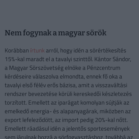
Nem fogynak a magyar sörök
Korábban
írtunk
arról, hogy idén a sörértékesítés
15%-kal maradt el a tavalyi szinttől. Kántor Sándor,
a Magyar Sörszövetség elnöke a Pénzcentrum
kérdéseire válaszolva elmondta, ennek fő oka a
tavalyi első félév erős bázisa, amit a visszaváltási
rendszer bevezetése körüli kereskedői készletezés
torzított. Emellett az iparágat komolyan sújtják az
emelkedő energia- és alapanyagárak, miközben az
export lefeleződött, az import pedig 20%-kal nőtt.
Emellett ráadásul idén a jelentős sportesemények
sem járulnak hozzá a sörfogyasztáshoz, továbbá az