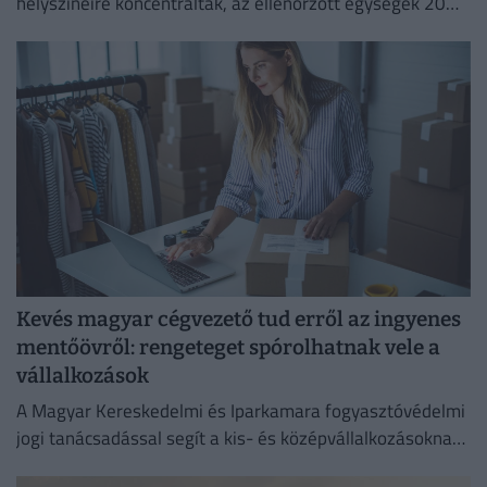
helyszíneire koncentráltak, az ellenőrzött egységek 20
százalékánál higiéniai hiányosságot tapasztaltak.
Kevés magyar cégvezető tud erről az ingyenes
mentőövről: rengeteget spórolhatnak vele a
vállalkozások
A Magyar Kereskedelmi és Iparkamara fogyasztóvédelmi
jogi tanácsadással segít a kis- és középvállalkozásoknak
megelőzni a költséges jogsértéseket.