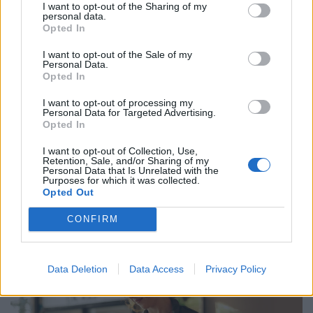
I want to opt-out of the Sharing of my
personal data.
Opted In
I want to opt-out of the Sale of my
Personal Data.
Opted In
I want to opt-out of processing my
Personal Data for Targeted Advertising.
Opted In
Így mehetsz hónapokra is szabadságra
I want to opt-out of Collection, Use,
anélkül, hogy rámenne az állásod: új
Retention, Sale, and/or Sharing of my
Personal Data that Is Unrelated with the
munkahelyi fogás ütötte fel a fejét
Purposes for which it was collected.
Opted Out
Magyarországon
Egy jól időzített és megtervezett karrierszünet nemcsak a
CONFIRM
vezetőt, hanem a vállalkozást is új pályára állíthatja.
Data Deletion
Data Access
Privacy Policy