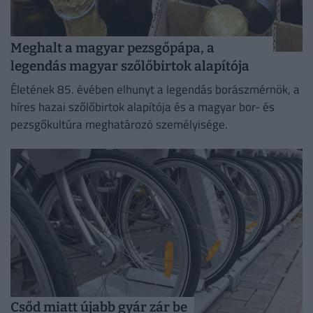
Meghalt a magyar pezsgőpápa, a
legendás magyar szőlőbirtok alapítója
Életének 85. évében elhunyt a legendás borászmérnök, a
híres hazai szőlőbirtok alapítója és a magyar bor- és
pezsgőkultúra meghatározó személyisége.
Csőd miatt újabb gyár zár be