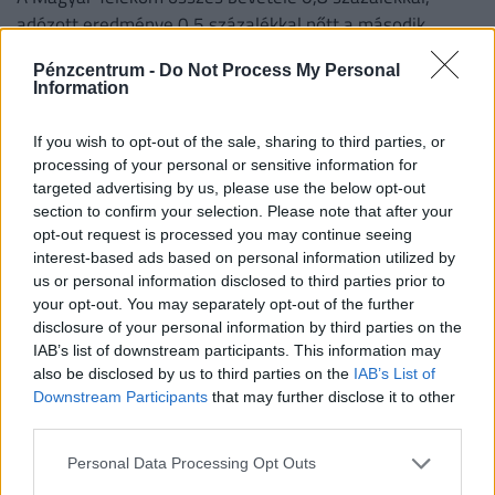
adózott eredménye 0,5 százalékkal nőtt a második
negyedévben 2025 azonos időszakához képest.
Pénzcentrum -
Do Not Process My Personal
Information
If you wish to opt-out of the sale, sharing to third parties, or
processing of your personal or sensitive information for
targeted advertising by us, please use the below opt-out
section to confirm your selection. Please note that after your
opt-out request is processed you may continue seeing
interest-based ads based on personal information utilized by
us or personal information disclosed to third parties prior to
your opt-out. You may separately opt-out of the further
Brutális bírságot kapott a GVH-tól a Lidl:
disclosure of your personal information by third parties on the
ezért kell perkálniuk, hároméves ügy ért
IAB’s list of downstream participants. This information may
véget
also be disclosed by us to third parties on the
IAB’s List of
Downstream Participants
that may further disclose it to other
A vállalat ezúttal elismerte a jogsértést, és
third parties.
együttműködött a hivatallal - az ügy előzményei három
évre nyúlnak vissza.
Personal Data Processing Opt Outs