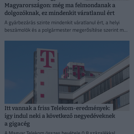
Magyarországon: még ma felmondanak a
dolgozóknak, ez mindenkit váratlanul ért
A gyárbezárás szinte mindenkit váratlanul ért, a helyi
beszámolók és a polgármester megerősítése szerint még
a cégvezetés is csak az utolsó pillanatban értesült a
döntésről.
Itt vannak a friss Telekom-eredmények:
így indul neki a következő negyedéveknek
a gigacég
A Magyar Telekom összes bevétele 0,8 százalékkal,