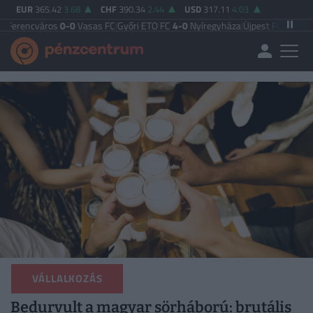
EUR
365.42
3.68
CHF
390.34
2.44
USD
317.11
4.03
ros
0-0
Vasas FC
|
Győri ETO FC
4-0
Nyíregyháza
|
Újpest FC
4-2
Debreceni VS
VÁLLALKOZÁS
Bedurvult a magyar sörháború: brutális