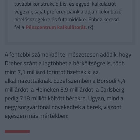
további konstrukcióit is, és egyedi kalkulációt
végezni, saját preferenciáink alapján különböző
hitelösszegekre és futamidőkre. Ehhez keresd
fel a
Pénzcentrum kalkulátorát.
(x)
A fentebbi számokból természetesen adódik, hogy
Dreher szánt a legtöbbet a bérköltségre is, több
mint 7,1 milliárd forintot fizettek ki az
alkalmazottaiknak. Ezzel szemben a Borsodi 4,4
milliárdot, a Heineken 3,9 milliárdot, a Carlsberg
pedig 718 milliót költött bérekre. Ugyan, mind a
négy sörgyártónál növekedtek a bérek, viszont
egészen más mértékben: