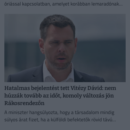
óriással kapcsolatban, amelyet korábban lemaradónak
tartottak a mesterséges intelligencia versenyében.
Hatalmas bejelentést tett Vitézy Dávid: nem
húzzák tovább az időt, komoly változás jön
Rákosrendezőn
A miniszter hangsúlyozta, hogy a társadalom mindig
súlyos árat fizet, ha a külföldi befektetők rövid távú
érdekei és a politikai kampányok felülírják a szakmai