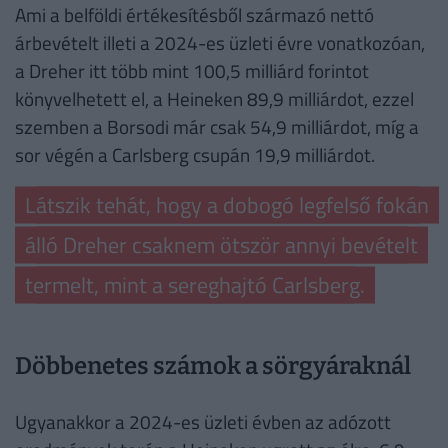
Ami a belföldi értékesítésből származó nettó
árbevételt illeti a 2024-es üzleti évre vonatkozóan,
a Dreher itt több mint 100,5 milliárd forintot
könyvelhetett el, a Heineken 89,9 milliárdot, ezzel
szemben a Borsodi már csak 54,9 milliárdot, míg a
sor végén a Carlsberg csupán 19,9 milliárdot.
Látszik tehát, hogy a dobogó legfelső fokán
álló Dreher csaknem ötször annyi bevételt
termelt, mint a sereghajtó Carlsberg.
Döbbenetes számok a sörgyáraknál
Ugyanakkor a 2024-es üzleti évben az adózott