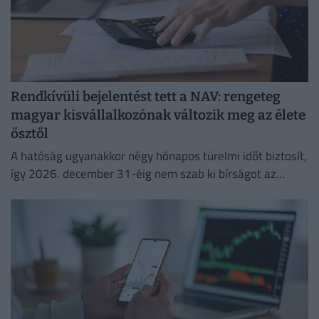
Rendkívüli bejelentést tett a NAV: rengeteg
magyar kisvállalkozónak változik meg az élete
ősztől
A hatóság ugyanakkor négy hónapos türelmi időt biztosít,
így 2026. december 31-éig nem szab ki bírságot az
esetleges hibák miatt.