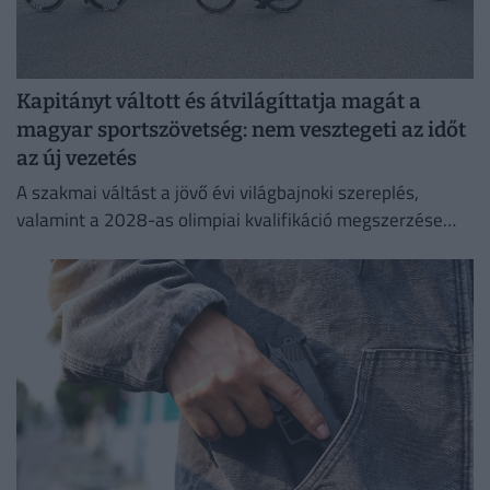
Kapitányt váltott és átvilágíttatja magát a
magyar sportszövetség: nem vesztegeti az időt
az új vezetés
A szakmai váltást a jövő évi világbajnoki szereplés,
valamint a 2028-as olimpiai kvalifikáció megszerzése
indokolja, miután a korábbi szakvezető, Dér Zsolt mindkét
posztjáról távozott.