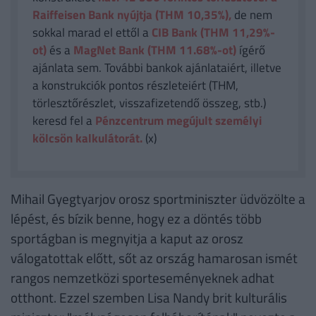
Raiffeisen Bank nyújtja (THM 10,35%),
de nem
sokkal marad el ettől a
CIB Bank (THM 11,29%-
ot)
és a
MagNet Bank (THM 11.68%-ot)
ígérő
ajánlata sem. További bankok ajánlataiért, illetve
a konstrukciók pontos részleteiért (THM,
törlesztőrészlet, visszafizetendő összeg, stb.)
keresd fel a
Pénzcentrum megújult személyi
kölcsön kalkulátorát.
(x)
Mihail Gyegtyarjov orosz sportminiszter üdvözölte a
lépést, és bízik benne, hogy ez a döntés több
sportágban is megnyitja a kaput az orosz
válogatottak előtt, sőt az ország hamarosan ismét
rangos nemzetközi sporteseményeknek adhat
otthont. Ezzel szemben Lisa Nandy brit kulturális