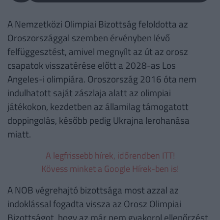
A Nemzetközi Olimpiai Bizottság feloldotta az
Oroszországgal szemben érvényben lévő
felfüggesztést, amivel megnyílt az út az orosz
csapatok visszatérése előtt a 2028-as Los
Angeles-i olimpiára. Oroszország 2016 óta nem
indulhatott saját zászlaja alatt az olimpiai
játékokon, kezdetben az államilag támogatott
doppingolás, később pedig Ukrajna lerohanása
miatt.
A legfrissebb hírek, időrendben ITT!
Kövess minket a Google Hírek-ben is!
A NOB végrehajtó bizottsága most azzal az
indoklással fogadta vissza az Orosz Olimpiai
Bizottságot, hogy az már nem gyakorol ellenőrzést