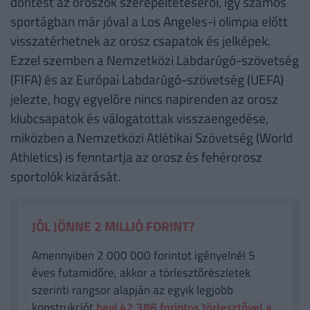
döntést az oroszok szerepeltetéséről, így számos
sportágban már jóval a Los Angeles-i olimpia előtt
visszatérhetnek az orosz csapatok és jelképek.
Ezzel szemben a Nemzetközi Labdarúgó-szövetség
(FIFA) és az Európai Labdarúgó-szövetség (UEFA)
jelezte, hogy egyelőre nincs napirenden az orosz
klubcsapatok és válogatottak visszaengedése,
miközben a Nemzetközi Atlétikai Szövetség (World
Athletics) is fenntartja az orosz és fehérorosz
sportolók kizárását.
JÓL JÖNNE 2 MILLIÓ FORINT?
Amennyiben 2 000 000 forintot igényelnél 5
éves futamidőre, akkor a törlesztőrészletek
szerinti rangsor alapján az egyik legjobb
konstrukciót
havi 42 386
forintos törlesztővel a