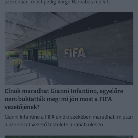
szezonban, most pedig Varga Barnabás mellett
bizonyíthat Görögországban.
Elnök maradhat Gianni Infantino, egyelőre
nem buktatták meg: mi jön most a FIFA
vezetőjének?
Gianni Infantino a FIFA elnöki székében maradhat, miután
a szervezet vezető testülete a rabati ülésén
megerősítette a támogatását.