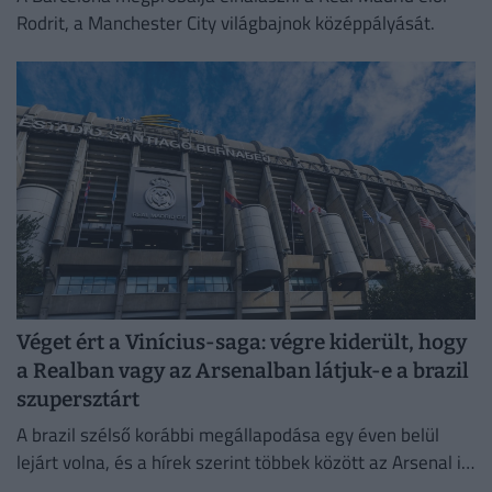
Rodrit, a Manchester City világbajnok középpályását.
Véget ért a Vinícius-saga: végre kiderült, hogy
a Realban vagy az Arsenalban látjuk-e a brazil
szupersztárt
A brazil szélső korábbi megállapodása egy éven belül
lejárt volna, és a hírek szerint többek között az Arsenal is
komolyan érdeklődött iránta.