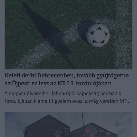
Keleti derbi Debrecenben, tovább gyűjtögetne
az Újpest: ez lesz az NB I 3. fordulójában
A magyar élvonalbeli labdarúgó-bajnokság harmadik
fordulójában kiemelt figyelem övezi a még veretlen MTK
meccsét, emellett Kisvárdán az Újpest is pályára lép.