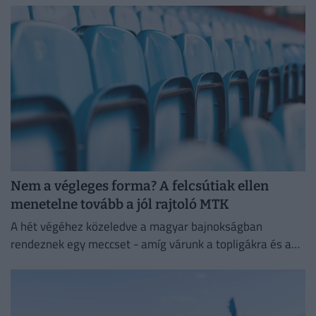
Nem a végleges forma? A felcsútiak ellen
menetelne tovább a jól rajtoló MTK
A hét végéhez közeledve a magyar bajnokságban
rendeznek egy meccset - amíg várunk a topligákra és a
többi hétvégi meccsre.