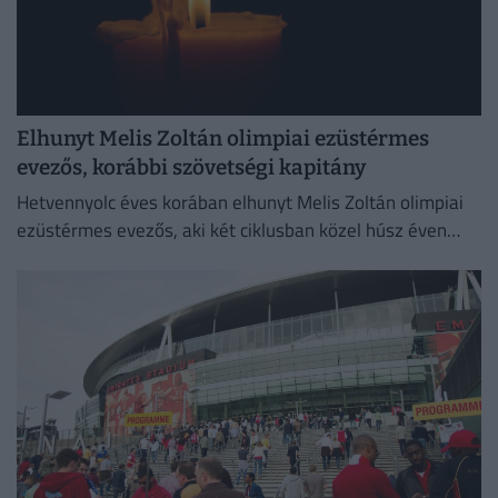
Elhunyt Melis Zoltán olimpiai ezüstérmes
evezős, korábbi szövetségi kapitány
Hetvennyolc éves korában elhunyt Melis Zoltán olimpiai
ezüstérmes evezős, aki két ciklusban közel húsz éven
keresztül volt szövetségi kapitány.