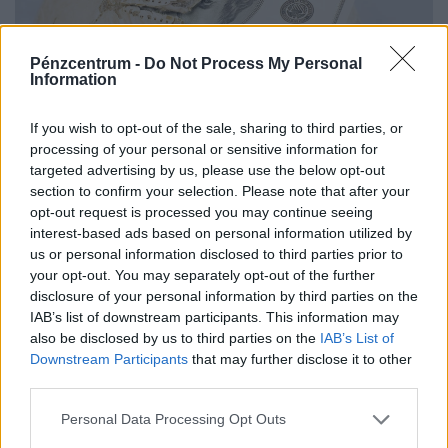
Pénzcentrum -
Do Not Process My Personal
Information
If you wish to opt-out of the sale, sharing to third parties, or
processing of your personal or sensitive information for
Agyad eldobod, mennyi pénzt vág zsebre új
targeted advertising by us, please use the below opt-out
csapatánál Mo Salah: kijöttek a részletek, ez
section to confirm your selection. Please note that after your
nem mindennapi gázsi
opt-out request is processed you may continue seeing
interest-based ads based on personal information utilized by
Az egyiptomi támadó szabadon igazolható játékosként
us or personal information disclosed to third parties prior to
érkezett a török Trabzonsporhoz, keresete pedig alig
your opt-out. You may separately opt-out of the further
marad el attól, amit a Vörösöknél kapott évente.
disclosure of your personal information by third parties on the
IAB’s list of downstream participants. This information may
also be disclosed by us to third parties on the
IAB’s List of
Downstream Participants
that may further disclose it to other
third parties.
Personal Data Processing Opt Outs