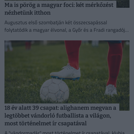
Ma is pörög a magyar foci: két mérkőzést
nézhetünk itthon
Augusztus első szombatján két összecsapással
folytatódik a magyar élvonal, a Győr és a Fradi rangadója
most elmarad.
18 év alatt 39 csapat: alighanem megvan a
legtöbbet vándorló futballista a világon,
most történelmet ír csapatával
A "vándormadár" most történelmet ír csapatával, klubja