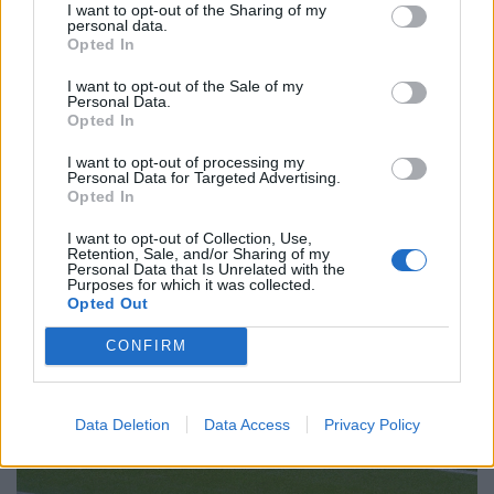
I want to opt-out of the Sharing of my
personal data.
Opted In
I want to opt-out of the Sale of my
Personal Data.
Nagytakarításba fogtak a Chelsea-nél: főhet
Opted In
Xabi Alonso feje, a keret harmadát el kéne
I want to opt-out of processing my
küldenie
Personal Data for Targeted Advertising.
Opted In
Xabi Alonso, a klub új vezetőedzője európai
kupaszereplés nélküli idényre készül, legalább 16
I want to opt-out of Collection, Use,
Retention, Sale, and/or Sharing of my
játékostól szeretne megválni.
Personal Data that Is Unrelated with the
Purposes for which it was collected.
Opted Out
CONFIRM
Data Deletion
Data Access
Privacy Policy