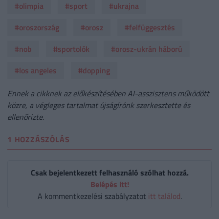
#olimpia
#sport
#ukrajna
#oroszország
#orosz
#felfüggesztés
#nob
#sportolók
#orosz-ukrán háború
#los angeles
#dopping
Ennek a cikknek az előkészítésében AI-asszisztens működött
közre, a végleges tartalmat újságírónk szerkesztette és
ellenőrizte.
1 HOZZÁSZÓLÁS
Csak bejelentkezett felhasználó szólhat hozzá.
Belépés itt!
A kommentkezelési szabályzatot
itt találod
.