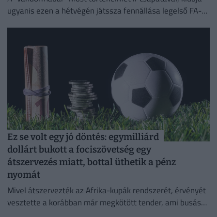
ugyanis ezen a hétvégén játssza fennállása legelső FA-
kupa-mérkőzését.
Ez se volt egy jó döntés: egymilliárd
dollárt bukott a fociszövetség egy
átszervezés miatt, bottal üthetik a pénz
nyomát
Mivel átszervezték az Afrika-kupák rendszerét, érvényét
vesztette a korábban már megkötött tender, ami busás
hasznot hozhatott volna a konyhára.