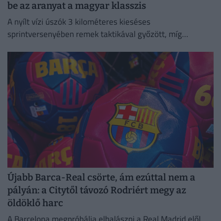
be az aranyat a magyar klasszis
A nyílt vízi úszók 3 kilométeres kieséses
sprintversenyében remek taktikával győzött, míg
Rasovszky Kristóf az ötödik helyen zárt.
Újabb Barca-Real csörte, ám ezúttal nem a
pályán: a Citytől távozó Rodriért megy az
öldöklő harc
A Barcelona megpróbálja elhalászni a Real Madrid elől