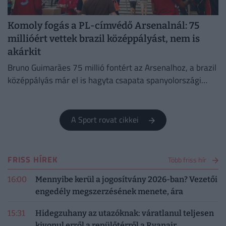
Komoly fogás a PL-címvédő Arsenalnál: 75
millióért vettek brazil középpályást, nem is
akárkit
Bruno Guimarães 75 millió fontért az Arsenalhoz, a brazil
középpályás már el is hagyta csapata spanyolországi
edzőtáborát, hogy Londonban orvosi vizsgálaton vegyen
részt.
A Sport rovat cikkei
FRISS HÍREK
Több friss hír
16:00
Mennyibe kerül a jogosítvány 2026-ban? Vezetői
engedély megszerzésének menete, ára
15:31
Hidegzuhany az utazóknak: váratlanul teljesen
kivonul erről a repülőtérről a Ryanair