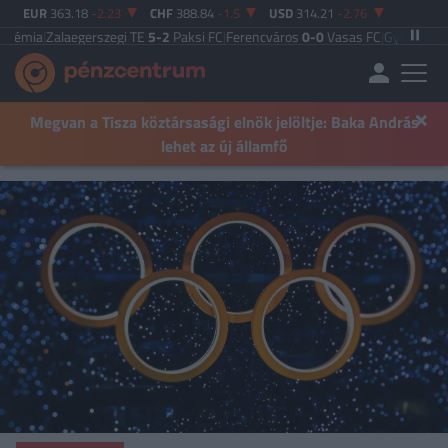
EUR
363.18
-2.23
CHF
388.84
-1.5
USD
314.21
-2.76
aegerszegi TE
5-2
Paksi FC
|
Ferencváros
0-0
Vasas FC
|
Győri ETO FC
4-0
Nyír
×
Megvan a Tisza köztársasági elnök jelöltje: Baka András
lehet az új államfő