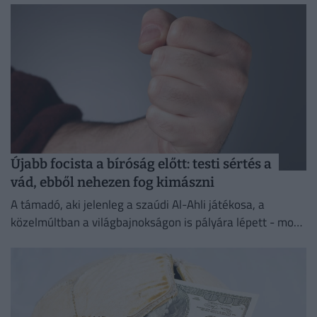
Újabb focista a bíróság előtt: testi sértés a
vád, ebből nehezen fog kimászni
A támadó, aki jelenleg a szaúdi Al-Ahli játékosa, a
közelmúltban a világbajnokságon is pályára lépett - most
testi sértés miatt kell majd felelnie a törvény...