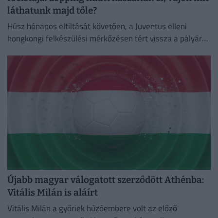
láthatunk majd tőle?
Húsz hónapos eltiltását követően, a Juventus elleni
hongkongi felkészülési mérkőzésen tért vissza a pályára
a Chelsea ukrán támadója, Mihajlo Mudrik.
Újabb magyar válogatott szerződött Athénba:
Vitális Milán is aláírt
Vitális Milán a győriek húzóembere volt az előző