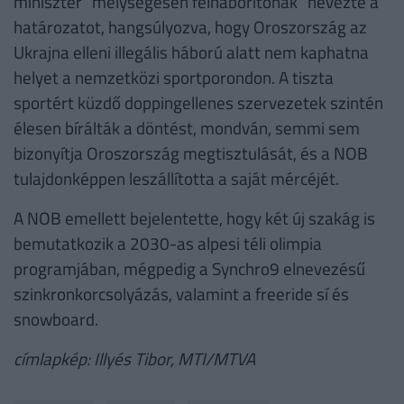
miniszter "mélységesen felháborítónak" nevezte a
határozatot, hangsúlyozva, hogy Oroszország az
Ukrajna elleni illegális háború alatt nem kaphatna
helyet a nemzetközi sportporondon. A tiszta
sportért küzdő doppingellenes szervezetek szintén
élesen bírálták a döntést, mondván, semmi sem
bizonyítja Oroszország megtisztulását, és a NOB
tulajdonképpen leszállította a saját mércéjét.
A NOB emellett bejelentette, hogy két új szakág is
bemutatkozik a 2030-as alpesi téli olimpia
programjában, mégpedig a Synchro9 elnevezésű
szinkronkorcsolyázás, valamint a freeride sí és
snowboard.
címlapkép: Illyés Tibor, MTI/MTVA