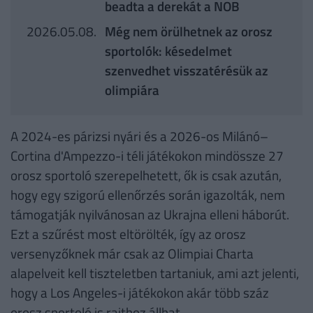
beadta a derekát a NOB
2026.05.08.
Még nem örülhetnek az orosz
sportolók: késedelmet
szenvedhet visszatérésük az
olimpiára
A 2024-es párizsi nyári és a 2026-os Milánó–
Cortina d'Ampezzo-i téli játékokon mindössze 27
orosz sportoló szerepelhetett, ők is csak azután,
hogy egy szigorú ellenőrzés során igazolták, nem
támogatják nyilvánosan az Ukrajna elleni háborút.
Ezt a szűrést most eltörölték, így az orosz
versenyzőknek már csak az Olimpiai Charta
alapelveit kell tiszteletben tartaniuk, ami azt jelenti,
hogy a Los Angeles-i játékokon akár több száz
orosz sportoló is rajthoz állhat.