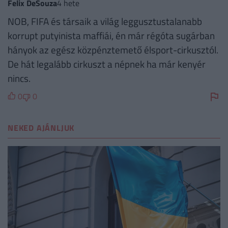
Felix DeSouza
4 hete
NOB, FIFA és társaik a világ leggusztustalanabb
korrupt putyinista maffiái, én már régóta sugárban
hányok az egész közpénztemető élsport-cirkusztól.
De hát legalább cirkuszt a népnek ha már kenyér
nincs.
0
0
NEKED AJÁNLJUK