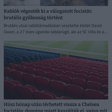
Rablók végezték ki a válogatott focistát:
brutális gyilkosság történt
Brutális utcai rablótámadásban vesztette életét David
Owori, a 27 éves ugandai labdarúgó, aki az SC Villa és a
nemzeti válogatott meghatározó játékosa volt.
Húsz hónap után térhetett vissza a Chelsea
focistája: dopping miatt kaszálták el, vajon mit