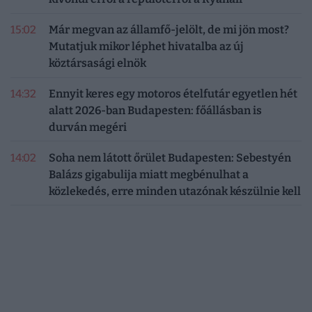
15:02
Már megvan az államfő-jelölt, de mi jön most?
Mutatjuk mikor léphet hivatalba az új
köztársasági elnök
14:32
Ennyit keres egy motoros ételfutár egyetlen hét
alatt 2026-ban Budapesten: főállásban is
durván megéri
14:02
Soha nem látott őrület Budapesten: Sebestyén
Balázs gigabulija miatt megbénulhat a
közlekedés, erre minden utazónak készülnie kell