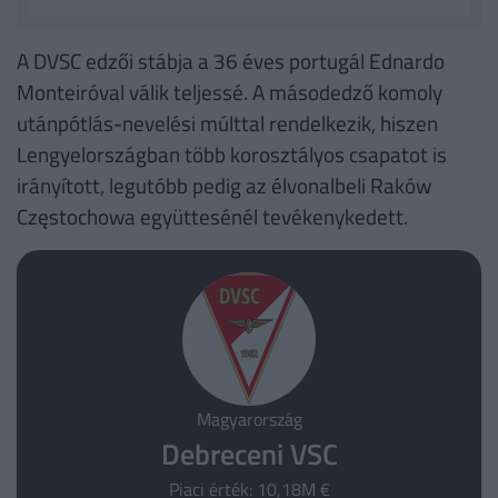
A DVSC edzői stábja a 36 éves portugál Ednardo
Monteiróval válik teljessé. A másodedző komoly
utánpótlás-nevelési múlttal rendelkezik, hiszen
Lengyelországban több korosztályos csapatot is
irányított, legutóbb pedig az élvonalbeli Raków
Częstochowa együttesénél tevékenykedett.
Magyarország
Debreceni VSC
Piaci érték: 10,18M €