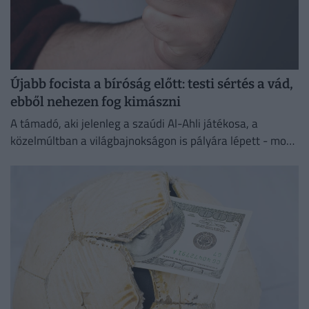
Újabb focista a bíróság előtt: testi sértés a vád,
ebből nehezen fog kimászni
A támadó, aki jelenleg a szaúdi Al-Ahli játékosa, a
közelmúltban a világbajnokságon is pályára lépett - most
testi sértés miatt kell majd felelnie a törvény...