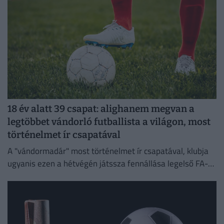
18 év alatt 39 csapat: alighanem megvan a
legtöbbet vándorló futballista a világon, most
történelmet ír csapatával
A "vándormadár" most történelmet ír csapatával, klubja
ugyanis ezen a hétvégén játssza fennállása legelső FA-
kupa-mérkőzését.