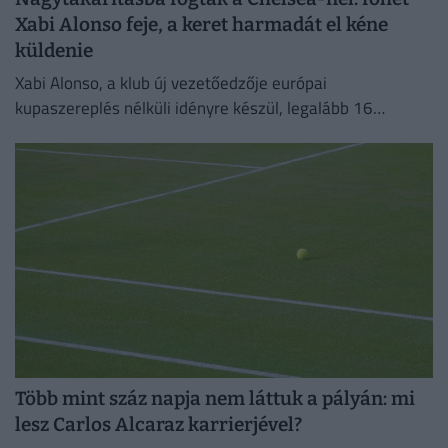
Xabi Alonso feje, a keret harmadát el kéne
küldenie
Xabi Alonso, a klub új vezetőedzője európai
kupaszereplés nélküli idényre készül, legalább 16
játékostól szeretne megválni.
Több mint száz napja nem láttuk a pályán: mi
lesz Carlos Alcaraz karrierjével?