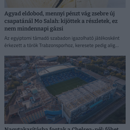
Agyad eldobod, mennyi pénzt vág zsebre új
csapatánál Mo Salah: kijöttek a részletek, ez
nem mindennapi gázsi
Az egyiptomi támadó szabadon igazolható játékosként
érkezett a török Trabzonsporhoz, keresete pedig alig
marad el attól, amit a Vörösöknél kapott évente.
Nagytakarításba fogtak a Chelsea-nél: főhet