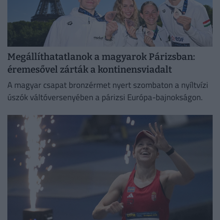
Megállíthatatlanok a magyarok Párizsban:
éremesővel zárták a kontinensviadalt
A magyar csapat bronzérmet nyert szombaton a nyíltvízi
úszók váltóversenyében a párizsi Európa-bajnokságon.