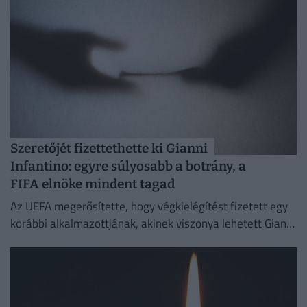
Szeretőjét fizettethette ki Gianni
Infantino: egyre súlyosabb a botrány, a
FIFA elnöke mindent tagad
Az UEFA megerősítette, hogy végkielégítést fizetett egy
korábbi alkalmazottjának, akinek viszonya lehetett Gianni
Infantinóval, a szervezet akkori főtitkárával.