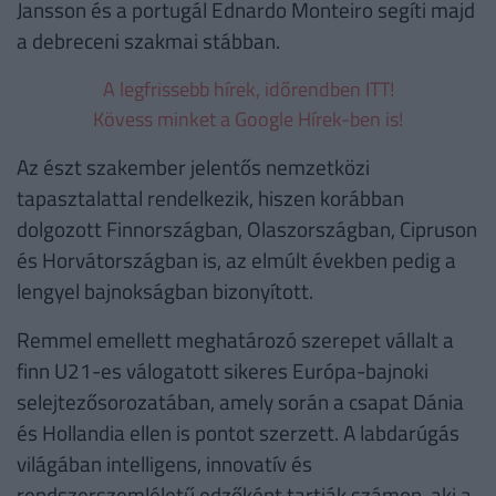
Jansson és a portugál Ednardo Monteiro segíti majd
a debreceni szakmai stábban.
A legfrissebb hírek, időrendben ITT!
Kövess minket a Google Hírek-ben is!
Az észt szakember jelentős nemzetközi
tapasztalattal rendelkezik, hiszen korábban
dolgozott Finnországban, Olaszországban, Cipruson
és Horvátországban is, az elmúlt években pedig a
lengyel bajnokságban bizonyított.
Remmel emellett meghatározó szerepet vállalt a
finn U21-es válogatott sikeres Európa-bajnoki
selejtezősorozatában, amely során a csapat Dánia
és Hollandia ellen is pontot szerzett. A labdarúgás
világában intelligens, innovatív és
rendszerszemléletű edzőként tartják számon, aki a