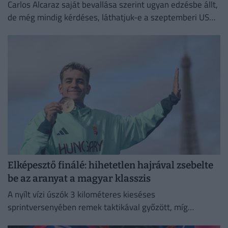
Carlos Alcaraz saját bevallása szerint ugyan edzésbe állt,
de még mindig kérdéses, láthatjuk-e a szeptemberi US
Openen.
Elképesztő finálé: hihetetlen hajrával zsebelte
be az aranyat a magyar klasszis
A nyílt vízi úszók 3 kilométeres kieséses
sprintversenyében remek taktikával győzött, míg
Rasovszky Kristóf az ötödik helyen zárt.