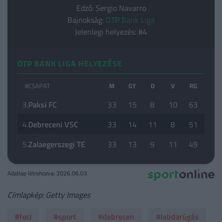
Edző: Sergio Navarro
Bajnokság:
OTP Bank Liga
Jelenlegi helyezés: #4
OTP BANK LIGA HELYEZÉSE
#
CSAPAT
M
GY
D
V
RG
KG
3.
Paksi FC
33
15
8
10
63
46
4.
Debreceni VSC
33
14
11
8
51
41
5.
Zalaegerszegi TE
33
13
9
11
49
43
Adatlap létrehozva: 2026.06.03.
Címlapkép: Getty Images
#foci
#sport
#debrecen
#labdarúgás