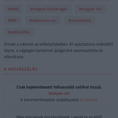
#edző
#magyar labdarúgás
#magyar foci
#NB I
#debreceni vsc
#vezetőedző
#edzőváltás
Ennek a cikknek az előkészítésében AI-asszisztens működött
közre, a végleges tartalmat újságírónk szerkesztette és
ellenőrizte.
0 HOZZÁSZÓLÁS
Csak bejelentkezett felhasználó szólhat hozzá.
Belépés itt!
A kommentkezelési szabályzatot
itt találod
.
Még nincsenek hozzászólások. Legyél te az első!