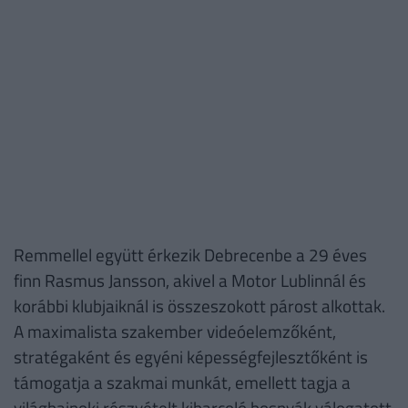
Remmellel együtt érkezik Debrecenbe a 29 éves
finn Rasmus Jansson, akivel a Motor Lublinnál és
korábbi klubjaiknál is összeszokott párost alkottak.
A maximalista szakember videóelemzőként,
stratégaként és egyéni képességfejlesztőként is
támogatja a szakmai munkát, emellett tagja a
világbajnoki részvételt kiharcoló bosnyák válogatott