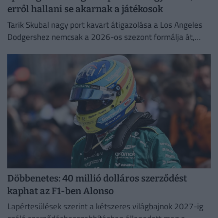
erről hallani se akarnak a játékosok
Tarik Skubal nagy port kavart átigazolása a Los Angeles
Dodgershez nemcsak a 2026-os szezont formálja át,
hanem a liga jövőjét is alapjaiban rengetheti meg.
Döbbenetes: 40 millió dolláros szerződést
kaphat az F1-ben Alonso
Lapértesülések szerint a kétszeres világbajnok 2027-ig