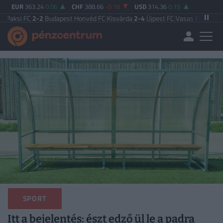
EUR
363.24
0.06
CHF
388.66
-0.18
USD
314.36
0.15
-2
Budapest Honvéd FC
|
Kisvárda
2-4
Újpest FC
|
Vasas FC
5-0
Zalaegerszegi 
SPORT
Itt a bejelentés: észt edző ül le a padra