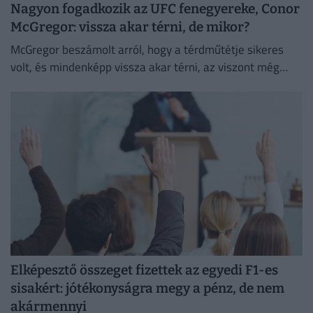
Nagyon fogadkozik az UFC fenegyereke, Conor
McGregor: vissza akar térni, de mikor?
McGregor beszámolt arról, hogy a térdműtétje sikeres
volt, és mindenképp vissza akar térni, az viszont még
homályba vész, mikor és ki ellen teheti ezt meg.
Elképesztő összeget fizettek az egyedi F1-es
sisakért: jótékonyságra megy a pénz, de nem
akármennyi