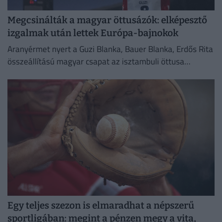
Megcsinálták a magyar öttusázók: elképesztő
izgalmak után lettek Európa-bajnokok
Aranyérmet nyert a Guzi Blanka, Bauer Blanka, Erdős Rita
összeállítású magyar csapat az isztambuli öttusa
Európa-bajnokság női versenyében.
Egy teljes szezon is elmaradhat a népszerű
sportligában: megint a pénzen megy a vita,