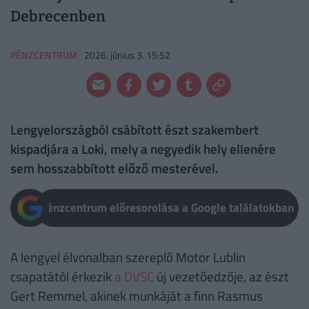
Debrecenben
PÉNZCENTRUM
2026. június 3. 15:52
Lengyelországból csábított észt szakembert
kispadjára a Loki, mely a negyedik hely ellenére
sem hosszabbított előző mesterével.
Pénzcentrum előresorolása a Google találatokban
A lengyel élvonalban szereplő Motor Lublin
csapatától érkezik
a DVSC
új vezetőedzője, az észt
Gert Remmel, akinek munkáját a finn Rasmus