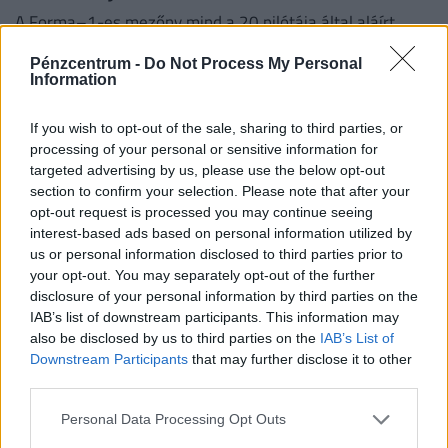
A Forma–1-es mezőny mind a 20 pilótája által aláírt
sisak 201 ezer dollárért) kelt el egy jótékonysági
Pénzcentrum -
Do Not Process My Personal
árverésen.
Information
If you wish to opt-out of the sale, sharing to third parties, or
processing of your personal or sensitive information for
targeted advertising by us, please use the below opt-out
section to confirm your selection. Please note that after your
opt-out request is processed you may continue seeing
interest-based ads based on personal information utilized by
us or personal information disclosed to third parties prior to
your opt-out. You may separately opt-out of the further
disclosure of your personal information by third parties on the
IAB’s list of downstream participants. This information may
Vasárnapi magyarfoci: ma is két hazai
also be disclosed by us to third parties on the
IAB’s List of
Downstream Participants
that may further disclose it to other
összecsapás vár a szurkolókra
third parties.
Ma két mérkőzéssel folytatódik az OTP Bank Liga:
délután a Paks fogadja a Honvédot, este pedig keleti
Personal Data Processing Opt Outs
rangadó vár a szurkolókra Debrecenben.