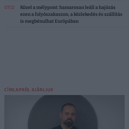
07:12
Közel a mélypont: hamarosan leáll a hajózás
ezen a folyószakaszon, a közlekedés és szállítás
is megbénulhat Európában
CÍMLAPRÓL AJÁNLJUK