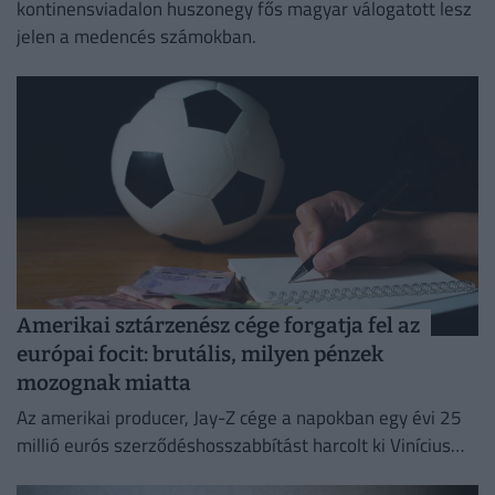
kontinensviadalon huszonegy fős magyar válogatott lesz
jelen a medencés számokban.
Amerikai sztárzenész cége forgatja fel az
európai focit: brutális, milyen pénzek
mozognak miatta
Az amerikai producer, Jay-Z cége a napokban egy évi 25
millió eurós szerződéshosszabbítást harcolt ki Vinícius
Júniornak a Real Madridnál.