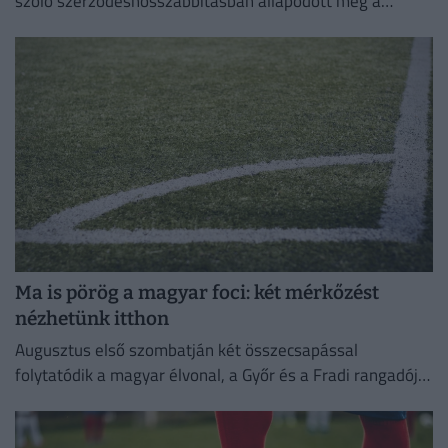
szóló szerződéshosszabbításban állapodott meg a
silverstone-i csapattal.
Ma is pörög a magyar foci: két mérkőzést
nézhetünk itthon
Augusztus első szombatján két összecsapással
folytatódik a magyar élvonal, a Győr és a Fradi rangadója
most elmarad.