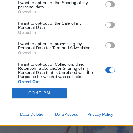
I want to opt-out of the Sharing of my
personal data.
Opted In
I want to opt-out of the Sale of my
Personal Data.
Opted In
I want to opt-out of processing my
Personal Data for Targeted Advertising.
Opted In
I want to opt-out of Collection, Use,
Retention, Sale, and/or Sharing of my
Personal Data that Is Unrelated with the
Purposes for which it was collected.
A közönség járt jól: kikapott a Fradi a Realtól,
Opted Out
de nincs oka szégyenkezni
CONFIRM
A Ferencváros hazai pályán, csaknem telt ház előtt 2–1-
es vereséget szenvedett a José Mourinho által irányított
Real Madridtól a szombati felkészülési mérkőzésen.
Data Deletion
Data Access
Privacy Policy