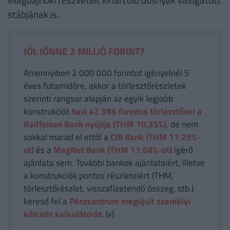
stábjának is.
JÓL JÖNNE 2 MILLIÓ FORINT?
Amennyiben 2 000 000 forintot igényelnél 5
éves futamidőre, akkor a törlesztőrészletek
szerinti rangsor alapján az egyik legjobb
konstrukciót
havi 42 386
forintos törlesztővel a
Raiffeisen Bank nyújtja (THM 10,35%),
de nem
sokkal marad el ettől a
CIB Bank (THM 11,29%-
ot)
és a
MagNet Bank (THM 11.68%-ot)
ígérő
ajánlata sem. További bankok ajánlataiért, illetve
a konstrukciók pontos részleteiért (THM,
törlesztőrészlet, visszafizetendő összeg, stb.)
keresd fel a
Pénzcentrum megújult személyi
kölcsön kalkulátorát.
(x)