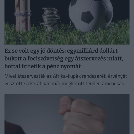
Ez se volt egy jó döntés: egymilliárd dollárt
bukott a fociszövetség egy átszervezés miatt,
bottal üthetik a pénz nyomát
Mivel átszervezték az Afrika-kupák rendszerét, érvényét
vesztette a korábban már megkötött tender, ami busás
hasznot hozhatott volna a konyhára.