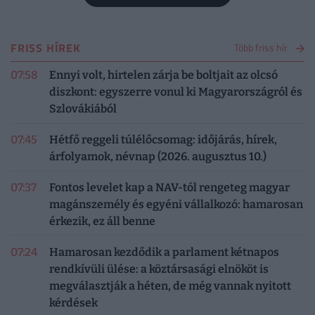
FRISS HÍREK
Több friss hír
07:58
Ennyi volt, hirtelen zárja be boltjait az olcsó
diszkont: egyszerre vonul ki Magyarországról és
Szlovákiából
07:45
Hétfő reggeli túlélőcsomag: időjárás, hírek,
árfolyamok, névnap (2026. augusztus 10.)
07:37
Fontos levelet kap a NAV-tól rengeteg magyar
magánszemély és egyéni vállalkozó: hamarosan
érkezik, ez áll benne
07:24
Hamarosan kezdődik a parlament kétnapos
rendkívüli ülése: a köztársasági elnököt is
megválasztják a héten, de még vannak nyitott
kérdések