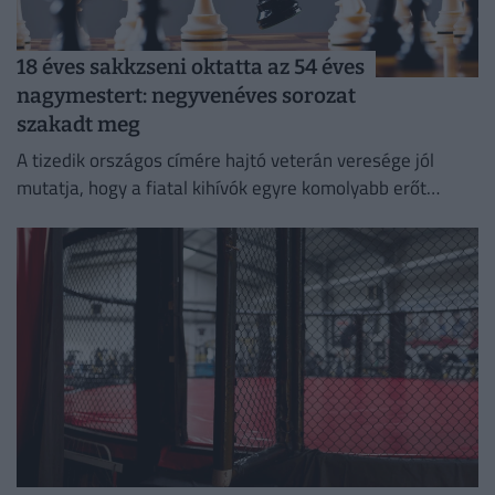
18 éves sakkzseni oktatta az 54 éves
nagymestert: negyvenéves sorozat
szakadt meg
A tizedik országos címére hajtó veterán veresége jól
mutatja, hogy a fiatal kihívók egyre komolyabb erőt
képviselnek.