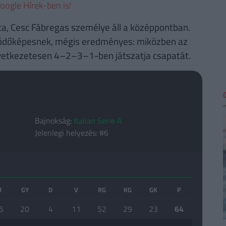
oogle Hírek-ben is!
sta, Cesc Fàbregas személye áll a középpontban.
ködőképesnek, mégis eredményes: miközben az
 következetesen 4–2–3–1-ben játszatja csapatát.
Bajnokság:
Italian Serie A
Jelenlegi helyezés: #6
M
GY
D
V
RG
KG
GK
P
5
20
4
11
52
29
23
64