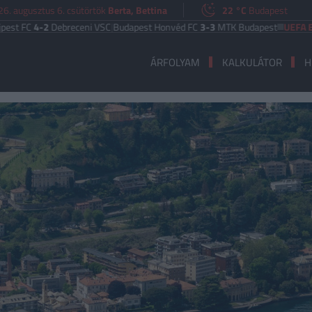
6. augusztus 6. csütörtök
Berta, Bettina
22 °C
Budapest
4-2
Debreceni VSC
|
Budapest Honvéd FC
3-3
MTK Budapest
UEFA EURÓPA 
ÁRFOLYAM
KALKULÁTOR
H