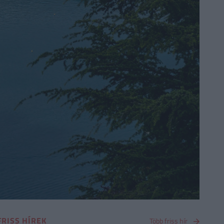
FRISS HÍREK
Több friss hír