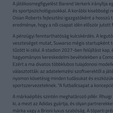
A játékosmegfigyelést Barend Verkerk irányítja e
és sportpszichológusokkal. A korábbi kisebbségi 
Osian Roberts fejlesztési igazgatóként a hosszú t
eredménye, hogy a női csapat idén először jutott f
A pénzügyi fenntarthatóság kulcskérdés. A legutó
veszteséget mutat, Suwarso mégis startupként te
tűzött ki célul. A stadion 2027-ben felújítást kap, 
hagyományos kereskedelmi bevételekben a Como n
Ezért a ma divatos többklubos tulajdonosi modell
választották: az adatelemzési szoftverektől a j
nyomon követésig minden tudásukat és eszközüke
sportszervezeteknek. "A futballcsapat a koncepci
A márkaépítés szintén meghatározó pillér. Rhuig
ki, a mezt az Adidas gyártja, és olyan partnerekk
márka vagy a Brioni luxus szabóság. A tóparti p