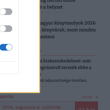
Magyarországon: alig három uniós
országban rosszabb a helyzet
026. augusztus 5.
Így trükköznek a magyar könyvmolyok 2026
nyarán: elszálltak a könyvárak, most minden
forintot meg kell menteni
ERRŐL NE MARADJ LE!
Letarolták az európai kiskereskedelmet: már
minden második megvásárolt termék ebbe a
kategóriába tartozik
A saját márkás termékek népszerűsége töretlen.
NAPTÁR
Tovább
2026. augusztus 6. csütörtök