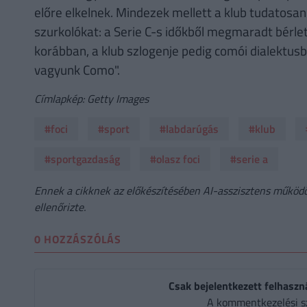
előre elkelnek. Mindezek mellett a klub tudatosan 
szurkolókat: a Serie C-s időkből megmaradt bérlet
korábban, a klub szlogenje pedig comói dialektu
vagyunk Como".
Címlapkép: Getty Images
#foci
#sport
#labdarúgás
#klub
#sportgazdaság
#olasz foci
#serie a
Ennek a cikknek az előkészítésében AI-asszisztens működöt
ellenőrizte.
0 HOZZÁSZÓLÁS
Csak bejelentkezett felhaszn
A kommentkezelési s