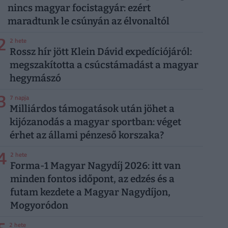
nincs magyar focistagyár: ezért
maradtunk le csúnyán az élvonaltól
2
2 hete
Rossz hír jött Klein Dávid expedíciójáról:
megszakította a csúcstámadást a magyar
hegymászó
3
7 napja
Milliárdos támogatások után jöhet a
kijózanodás a magyar sportban: véget
érhet az állami pénzeső korszaka?
4
2 hete
Forma-1 Magyar Nagydíj 2026: itt van
minden fontos időpont, az edzés és a
futam kezdete a Magyar Nagydíjon,
Mogyoródon
2 hete