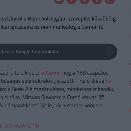
edosztálytól a Bajnokok Ligája-szereplés küszöbéig
tikai újításaira és nem mellesleg a Comói-tó
lása a Google találatokban
sárolta a klubot,
a Como
még a 168 csapatos
űséges szurkoló előtt játszott - írja cikkében
a
küzd a Serie A élmezőnyében, mindössze második,
lub elnöke, Mirwan Suwarso a Comói-tavat "fő
 "vidámparkként" írja le, párhuzamot vonva a
ek, időrendben ITT!