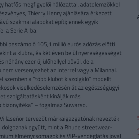
gy hatfős megfigyelői hálózattal, adatelemzőkkel
részvényes, Thierry Henry ajánlására érkezett
ávú szakmai alapokat építi; ennek egyik
el a Serie A-ba.
bbi beszámoló 105,1 millió eurós adózás előtti
kint a klubra, és két éven belül nyereségességet
és néhány ezer új ülőhellyel bővül, de a
em versenyezhet az Interrel vagy a Milannal.
el szemben a "több klubot kiszolgáló" modellt
átékosok viselkedéselemzésén át az egészségügyi
t szolgáltatásként kínálják más
ó bizonyítéka" – fogalmaz Suwarso.
i Villaseñor tervezőt márkaigazgatónak nevezték
el dolgoznak együtt, mint a Rhude streetwear-
rémium élménycsomagok és VIP-vendéglátás jóval