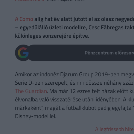
A Como
alig hat év alatt jutott el az olasz negy
– egyedülálló üzleti modellre, Cesc Fàbregas tak
különleges vonzerejére építve.
Pénzcentrum előresoro
Amikor az indonéz Djarum Group 2019-ben megvá
Serie D-ben szerepelt, és mindössze néhány száz h
The Guardian
. Ma már 12 ezres telt házak előtt 
élvonalba való visszatérése utáni idényében. A k
márkaként", magát a futballklubot pedig egyfajta
Disney-modelllel.
A legfrissebb hír