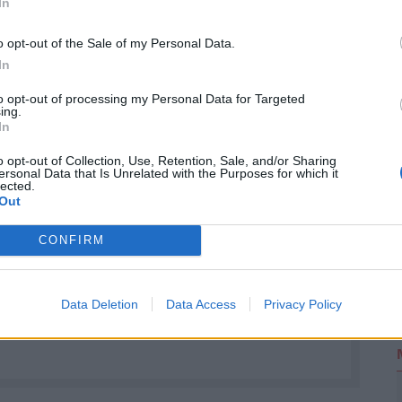
In
itást. Álvaro Morata és Sergi Roberto ugyan
o opt-out of the Sale of my Personal Data.
Ligája-győztesként felbecsülhetetlen értéket
2
In
to opt-out of processing my Personal Data for Targeted
ing.
In
RINT, HA NYUGDÍJBA MEGY: EGYSZERŰ
o opt-out of Collection, Use, Retention, Sale, and/or Sharing
ersonal Data that Is Unrelated with the Purposes for which it
lected.
rűségnek örvendenek a
nyugdíjmegtakarítási
Out
ztosítás
. Mivel évtizedekre előre tekintve az
CONFIRM
sincsen garancia, úgy tűnik ez időskori
. De
mennyi pénzhez is juthatunk egy
n védhetjük ki egy ilyen megtakarítással pénzünk
Data Deletion
Data Access
Privacy Policy
bben a cikkben
, illetve a Pénzcentrum
nyugdíj