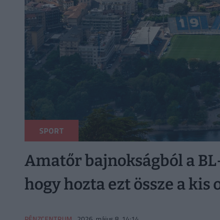
SPORT
Amatőr bajnokságból a BL-
hogy hozta ezt össze a kis 
PÉNZCENTRUM
2026. május 8. 14:14