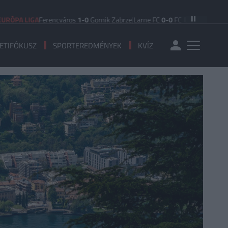
LIGA
Ferencváros
1-0
Gornik Zabrze
|
Larne FC
0-0
FC Iberia 1999
|
Shamrock 
ETIFÓKUSZ
SPORTEREDMÉNYEK
KVÍZ