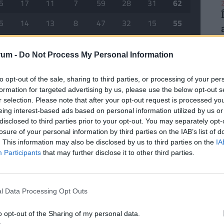
5
17
11
7
59
28
31
62
2
5
14
13
8
47
32
15
55
rum -
Do Not Process My Personal Information
mutatóit, magas intenzitású letámadást alkalmaz,
2
to opt-out of the sale, sharing to third parties, or processing of your per
k, miközben látványos futballt játszik. Az Interen
formation for targeted advertising by us, please use the below opt-out s
s rendszeresen napi 16 órát tölt a mozzatei
r selection. Please note that after your opt-out request is processed y
eing interest-based ads based on personal information utilized by us or
 saját fejlődését:
disclosed to third parties prior to your opt-out. You may separately opt-
losure of your personal information by third parties on the IAB’s list of
-ben, és most azt mondom: ilyet az
. This information may also be disclosed by us to third parties on the
IA
2
Participants
that may further disclose it to other third parties.
l Data Processing Opt Outs
2
áll. A fiatal mag – köztük a 21 éves Nicolás Paz,
o opt-out of the Sharing of my personal data.
an, valamint a szintén 21 éves Jacobo Ramón –