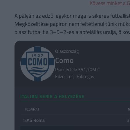
Kövess minket a G
A pályán az edző, egykor maga is sikeres futballi
Megközelítése papíron nem feltétlenül tűnik mű
olasz futballt a 3–5–2-es alapfelállás uralja, ő
Olaszország
Como
Piaci érték: 351,70M €
Edző: Cesc Fàbregas
ITALIAN SERIE A HELYEZÉSE
#
CSAPAT
5.
AS Roma
3