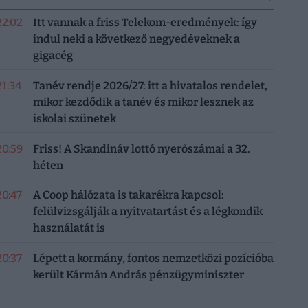
22:02
Itt vannak a friss Telekom-eredmények: így
indul neki a következő negyedéveknek a
gigacég
21:34
Tanév rendje 2026/27: itt a hivatalos rendelet,
mikor kezdődik a tanév és mikor lesznek az
iskolai szünetek
20:59
Friss! A Skandináv lottó nyerőszámai a 32.
héten
20:47
A Coop hálózata is takarékra kapcsol:
felülvizsgálják a nyitvatartást és a légkondik
használatát is
20:37
Lépett a kormány, fontos nemzetközi pozícióba
került Kármán András pénzügyminiszter