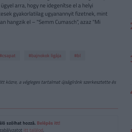
ügyel arra, hogy ne idegenítse el a helyi
esek gyakorlatilag ugyanannyit fizetnek, mint
sban hangzik el – "Semm Cumasch", azaz "Mi
#csapat
#bajnokok ligája
#bl
t közre, a végleges tartalmat újságírónk szerkesztette és
áló szólhat hozzá.
Belépés itt!
zabályzatot
itt találod
.