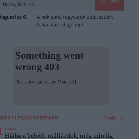
32. hét
Berta, Bettina
Augusztus 6.
A nukleáris fegyverek betiltásáért
folyó harc világnapja
SPORT LEGOLVASOTTABB
Tovább
1
4 napja
Hiába a beleölt milliárdok, még mindig