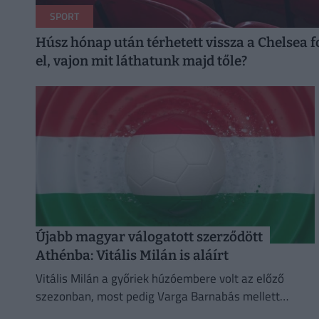
SPORT
Húsz hónap után térhetett vissza a Chelsea f
el, vajon mit láthatunk majd tőle?
Újabb magyar válogatott szerződött
Athénba: Vitális Milán is aláírt
Vitális Milán a győriek húzóembere volt az előző
szezonban, most pedig Varga Barnabás mellett
bizonyíthat Görögországban.