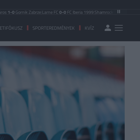
rnik Zabrze
|
Larne FC
0-0
FC Iberia 1999
|
Shamrock Rovers
3-1
Egnatia
|
Ben
ETIFÓKUSZ
SPORTEREDMÉNYEK
KVÍZ