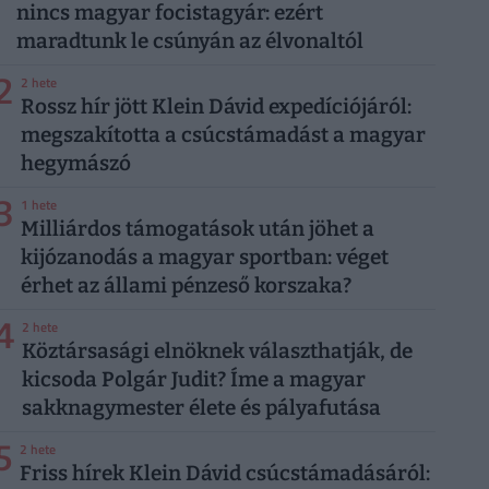
nincs magyar focistagyár: ezért
maradtunk le csúnyán az élvonaltól
2
2 hete
Rossz hír jött Klein Dávid expedíciójáról:
megszakította a csúcstámadást a magyar
hegymászó
3
1 hete
Milliárdos támogatások után jöhet a
kijózanodás a magyar sportban: véget
érhet az állami pénzeső korszaka?
4
2 hete
Köztársasági elnöknek választhatják, de
kicsoda Polgár Judit? Íme a magyar
sakknagymester élete és pályafutása
5
2 hete
Friss hírek Klein Dávid csúcstámadásáról: