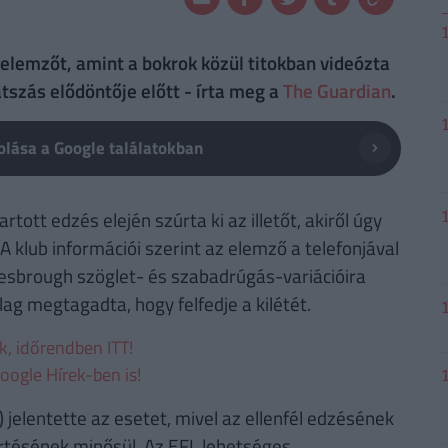
 elemzőt, amint a bokrok közül titokban videózta
tszás elődöntője előtt - írta meg a
The Guardian
.
lása a Google találatokban
tott edzés elején szúrta ki az illetőt, akiről úgy
A klub információi szerint az elemző a telefonjával
lesbrough szöglet- és szabadrúgás-variációira
lag megtagadta, hogy felfedje a kilétét.
ek, időrendben ITT!
oogle Hírek-ben is!
jelentette az esetet, mivel az ellenfél edzésének
tésének minősül. Az EFL lehetséges