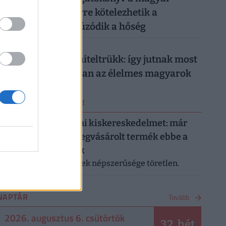
munkahelyeken: erre kötelezhetik a
dolgozókat, ha elhúzódik a hőség
026. augusztus 5.
Működik a legális hiteltrükk: így jutnak most
milliókhoz olcsóbban az élelmes magyarok
ERRŐL NE MARADJ LE!
Letarolták az európai kiskereskedelmet: már
minden második megvásárolt termék ebbe a
kategóriába tartozik
A saját márkás termékek népszerűsége töretlen.
NAPTÁR
Tovább
2026. augusztus 6. csütörtök
32. hét