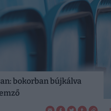
an: bokorban bújkálva
elemző