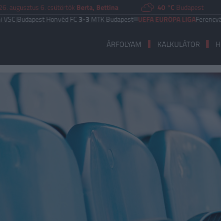
6. augusztus 6. csütörtök
Berta, Bettina
40 °C
Budapest
pest Honvéd FC
3-3
MTK Budapest
UEFA EURÓPA LIGA
Ferencváros
1-0
Go
ÁRFOLYAM
KALKULÁTOR
H