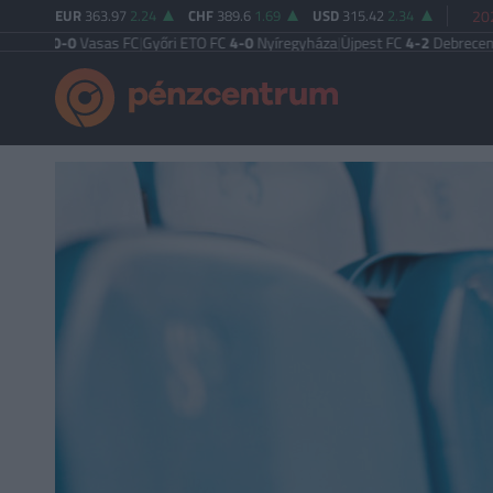
EUR
363.97
2.24
CHF
389.6
1.69
USD
315.42
2.34
202
0
Vasas FC
|
Győri ETO FC
4-0
Nyíregyháza
|
Újpest FC
4-2
Debreceni VSC
|
Buda