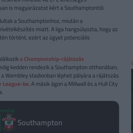
osan is magyarázatot kért a Southamptontól.
rdultak a Southamptonhoz, miután a
lvételkészítés miatt. A liga hangsúlyozta, hogy az
én történt, ezért az ügyet potenciális
lálkozik
a Championship-rájátszás
pedig kedden rendezik a Southampton otthonában,
, a Wembley stadionban léphet pályára a rájátszás
r League-be
. A másik ágon a Millwall és a Hull City
k.
ionship
Southampton