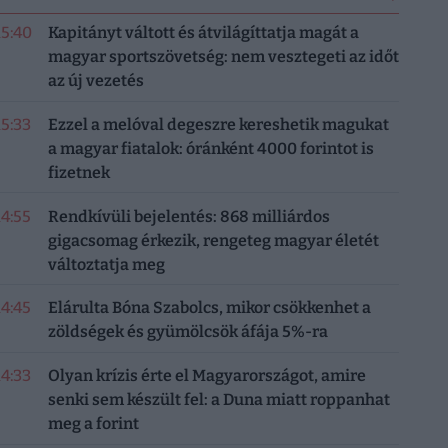
15:40
Kapitányt váltott és átvilágíttatja magát a
magyar sportszövetség: nem vesztegeti az időt
az új vezetés
15:33
Ezzel a melóval degeszre kereshetik magukat
a magyar fiatalok: óránként 4000 forintot is
fizetnek
14:55
Rendkívüli bejelentés: 868 milliárdos
gigacsomag érkezik, rengeteg magyar életét
változtatja meg
14:45
Elárulta Bóna Szabolcs, mikor csökkenhet a
zöldségek és gyümölcsök áfája 5%-ra
14:33
Olyan krízis érte el Magyarországot, amire
senki sem készült fel: a Duna miatt roppanhat
meg a forint