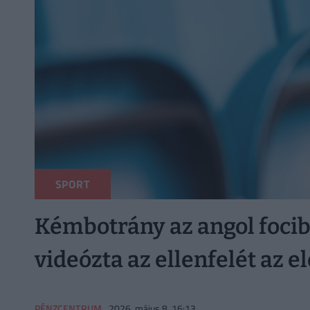
SPORT
Kémbotrány az angol focib
videózta az ellenfelét az 
PÉNZCENTRUM
2026. május 8. 16:13