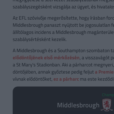
szabályszegésként vizsgálja az ügyet, és hivatal
Az EFL szóvivője megerősítette, hogy írásban fo
Middlesbrough panaszt nyújtott be jogosulatlan fe
állítólagos incidens a Middlesbrough magánterület
szabálysértésként kezelik.
A Middlesbrough és a Southampton szombaton ta
elődöntőjének első mérkőzésén
, a visszavágót 
a St Mary's Stadionban. Aki a párharcot megnyeri
döntőjében, annak győztese pedig feljut
a Premie
vívnak elődöntőket,
ez a párharc
ma este kezdődi
Champ
Middlesbrough