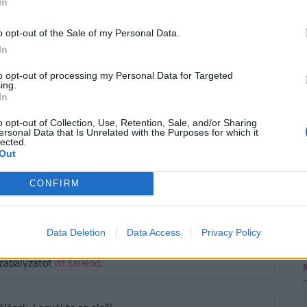
In
o opt-out of the Sale of my Personal Data.
In
2
to opt-out of processing my Personal Data for Targeted
ing.
émkedés
#futball
#premier league
In
#2026
o opt-out of Collection, Use, Retention, Sale, and/or Sharing
ersonal Data that Is Unrelated with the Purposes for which it
lected.
t közre, a végleges tartalmat újságírónk szerkesztette és
Out
CONFIRM
Data Deletion
Data Access
Privacy Policy
áló szólhat hozzá.
Belépés itt!
zabályzatot
itt találod
.