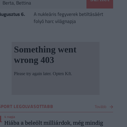
Berta, Bettina
Augusztus 6.
A nukleáris fegyverek betiltásáért
folyó harc világnapja
SPORT LEGOLVASOTTABB
Tovább
1
4 napja
Hiába a beleölt milliárdok, még mindig