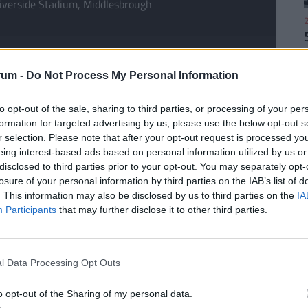
iverside Stadium, Middlesbrough
2
rum -
Do Not Process My Personal Information
2
Gólok
to opt-out of the sale, sharing to third parties, or processing of your per
formation for targeted advertising by us, please use the below opt-out s
Middlesbrough:
36
r selection. Please note that after your opt-out request is processed y
Southampton:
37
eing interest-based ads based on personal information utilized by us or
Gólkülönbség:
-1
disclosed to third parties prior to your opt-out. You may separately opt-
losure of your personal information by third parties on the IAB’s list of
. This information may also be disclosed by us to third parties on the
IA
2
Participants
that may further disclose it to other third parties.
Vendéggyőzelem
l Data Processing Opt Outs
Middlesbrough:
2
Southampton:
5
2
o opt-out of the Sharing of my personal data.