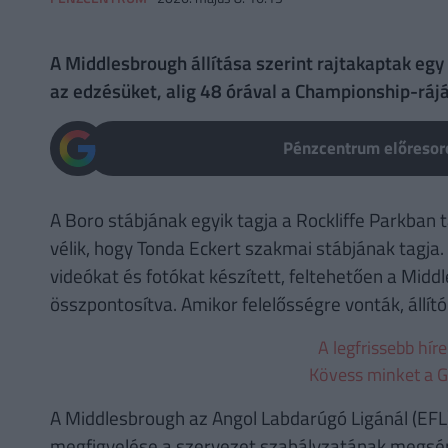
A Middlesbrough állítása szerint rajtakaptak egy
az edzésüket, alig 48 órával a Championship-rájá
Pénzcentrum előresoro
A Boro stábjának egyik tagja a Rockliffe Parkban tar
vélik, hogy Tonda Eckert szakmai stábjának tagja. 
videókat és fotókat készített, feltehetően a Midd
összpontosítva. Amikor felelősségre vonták, állító
A legfrissebb hír
Kövess minket a G
A Middlesbrough az Angol Labdarúgó Ligánál (EFL) 
megfigyelése a szervezet szabályzatának megsér