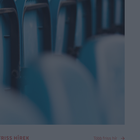
FRISS HÍREK
Több friss hír