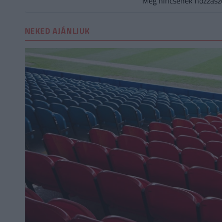
Még nincsenek hozzászól
NEKED AJÁNLJUK