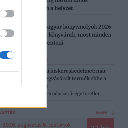
Magyarországon: alig három uniós
országban rosszabb a helyzet
026. augusztus 5.
Így trükköznek a magyar könyvmolyok 2026
nyarán: elszálltak a könyvárak, most minden
forintot meg kell menteni
ERRŐL NE MARADJ LE!
Letarolták az európai kiskereskedelmet: már
minden második megvásárolt termék ebbe a
kategóriába tartozik
A saját márkás termékek népszerűsége töretlen.
NAPTÁR
Tovább
2026. augusztus 6. csütörtök