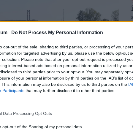
2
rum -
Do Not Process My Personal Information
2
to opt-out of the sale, sharing to third parties, or processing of your per
formation for targeted advertising by us, please use the below opt-out s
r selection. Please note that after your opt-out request is processed y
eing interest-based ads based on personal information utilized by us or
disclosed to third parties prior to your opt-out. You may separately opt-
losure of your personal information by third parties on the IAB’s list of
. This information may also be disclosed by us to third parties on the
IA
2
Participants
that may further disclose it to other third parties.
ak: több ezer ember marad
l Data Processing Opt Outs
2
o opt-out of the Sharing of my personal data.