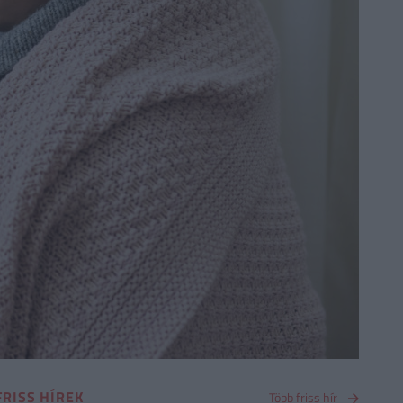
FRISS HÍREK
Több friss hír