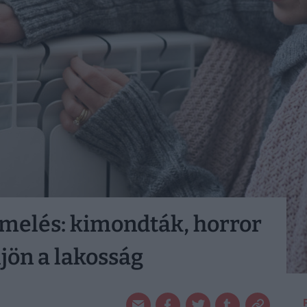
emelés: kimondták, horror
ljön a lakosság