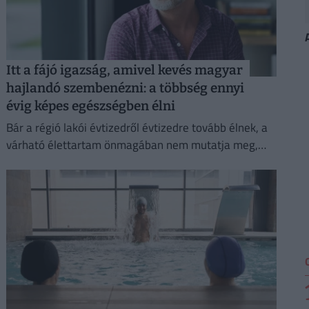
Itt a fájó igazság, amivel kevés magyar
hajlandó szembenézni: a többség ennyi
évig képes egészségben élni
Bár a régió lakói évtizedről évtizedre tovább élnek, a
várható élettartam önmagában nem mutatja meg,
hogy ezek a plusz évek egészségben vagy
betegséggel küzdve telnek-e.