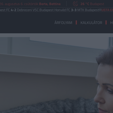
6. augusztus 6. csütörtök
Berta, Bettina
26 °C
Budapest
-2
Debreceni VSC
|
Budapest Honvéd FC
3-3
MTK Budapest
UEFA EURÓPA LI
ÁRFOLYAM
KALKULÁTOR
H