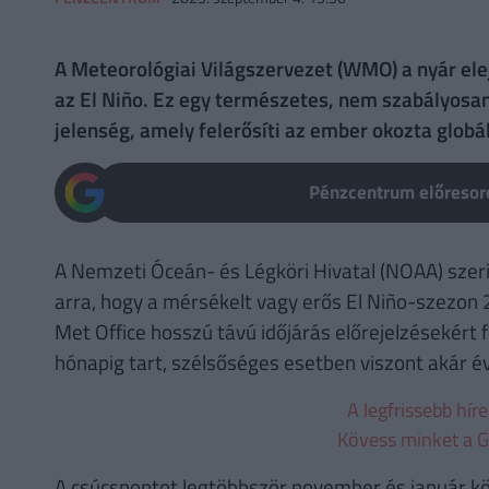
A Meteorológiai Világszervezet (WMO) a nyár elej
az El Niño. Ez egy természetes, nem szabályosan
jelenség, amely felerősíti az ember okozta glob
Pénzcentrum előresoro
A Nemzeti Óceán- és Légköri Hivatal (NOAA) szeri
arra, hogy a mérsékelt vagy erős El Niño-szezon 2
Met Office hosszú távú időjárás előrejelzésekért f
hónapig tart, szélsőséges esetben viszont akár év
A legfrissebb hír
Kövess minket a G
A csúcspontot legtöbbször november és január kö