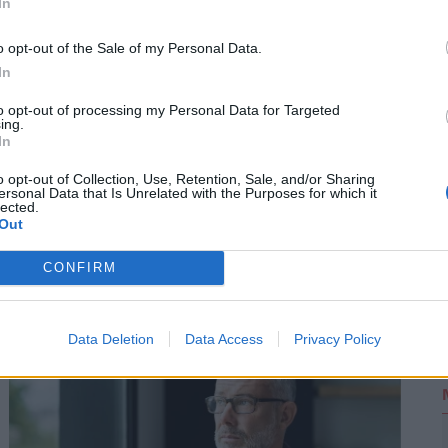
In
o opt-out of the Sale of my Personal Data.
2
In
to opt-out of processing my Personal Data for Targeted
ing.
In
o opt-out of Collection, Use, Retention, Sale, and/or Sharing
Ilyenre öt éve nem volt példa: teljesen
ersonal Data that Is Unrelated with the Purposes for which it
lected.
elfordultak a magyarok ettől a
Out
slágerhiteltől
CONFIRM
A magyarok egyre óvatosabban folyamodnak
kölcsönért: közel kétharmaduk nem vett fel hitelt az
elmúlt egy évben
Data Deletion
Data Access
Privacy Policy