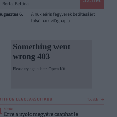
32. hét
Berta, Bettina
Augusztus 6.
A nukleáris fegyverek betiltásáért
folyó harc világnapja
OTTHON LEGOLVASOTTABB
Tovább
1
4 hete
Erre a nyolc megyére csaphat le