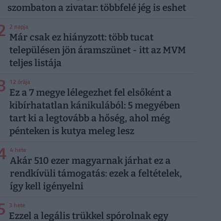
szombaton a zivatar: többfelé jég is eshet
2
2 napja
Már csak ez hiányzott: több tucat
településen jön áramszünet - itt az MVM
teljes listája
3
12 órája
Ez a 7 megye lélegezhet fel elsőként a
kibírhatatlan kánikulából: 5 megyében
tart ki a legtovább a hőség, ahol még
pénteken is kutya meleg lesz
4
4 hete
Akár 510 ezer magyarnak járhat ez a
rendkívüli támogatás: ezek a feltételek,
így kell igényelni
5
3 hete
Ezzel a legális trükkel spórolnak egy