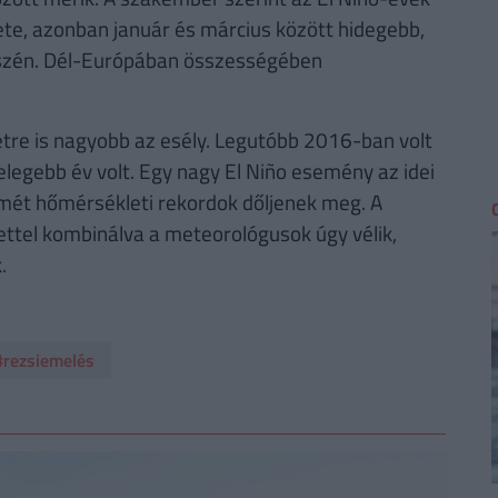
te, azonban január és március között hidegebb,
szén. Dél-Európában összességében
re is nagyobb az esély. Legutóbb 2016-ban volt
elegebb év volt. Egy nagy El Niño esemény az idei
smét hőmérsékleti rekordok dőljenek meg. A
ttel kombinálva a meteorológusok úgy vélik,
.
#rezsiemelés