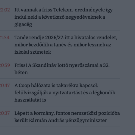
22:02
Itt vannak a friss Telekom-eredmények: így
indul neki a következő negyedéveknek a
gigacég
21:34
Tanév rendje 2026/27: itt a hivatalos rendelet,
mikor kezdődik a tanév és mikor lesznek az
iskolai szünetek
20:59
Friss! A Skandináv lottó nyerőszámai a 32.
héten
20:47
A Coop hálózata is takarékra kapcsol:
felülvizsgálják a nyitvatartást és a légkondik
használatát is
20:37
Lépett a kormány, fontos nemzetközi pozícióba
került Kármán András pénzügyminiszter