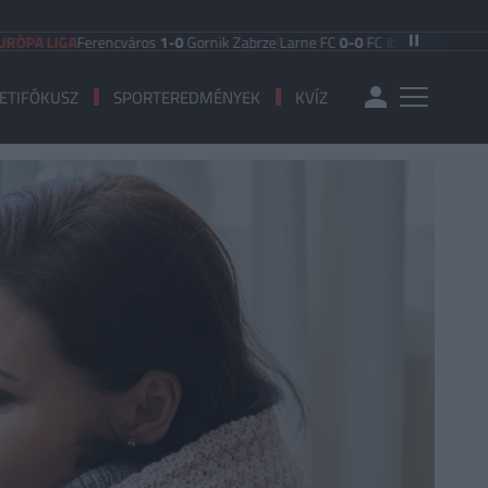
GA
Ferencváros
1-0
Gornik Zabrze
|
Larne FC
0-0
FC Iberia 1999
|
Shamrock Ro
ETIFÓKUSZ
SPORTEREDMÉNYEK
KVÍZ