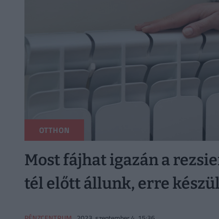
OTTHON
Most fájhat igazán a rezsi
tél előtt állunk, erre készü
PÉNZCENTRUM
2023. szeptember 4. 15:36