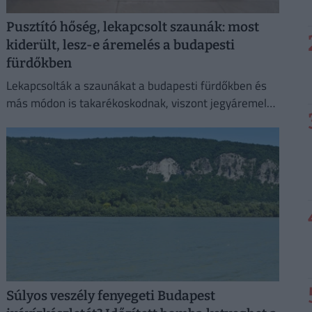
Pusztító hőség, lekapcsolt szaunák: most
kiderült, lesz-e áremelés a budapesti
fürdőkben
Lekapcsolták a szaunákat a budapesti fürdőkben és
más módon is takarékoskodnak, viszont jegyáremelés
nem lesz.
Súlyos veszély fenyegeti Budapest