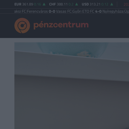
EUR
361.89
0.16
CHF
388.11
0.2
USD
313.21
0.12
202
ksi FC
|
Ferencváros
0-0
Vasas FC
|
Győri ETO FC
4-0
Nyíregyháza
|
Újpest FC
4