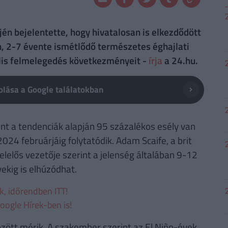
én bejelentette, hogy hivatalosan is elkezdődött
, 2-7 évente ismétlődő természetes éghajlati
ális felmelegedés következményeit -
írja
a 24.hu.
lása a Google találatokban
nt a tendenciák alapján 95 százalékos esély van
024 februárjáig folytatódik. Adam Scaife, a brit
elelős vezetője szerint a jelenség általában 9-12
ekig is elhúzódhat.
ek, időrendben ITT!
oogle Hírek-ben is!
zött mérik. A szakember szerint az El Niño-évek