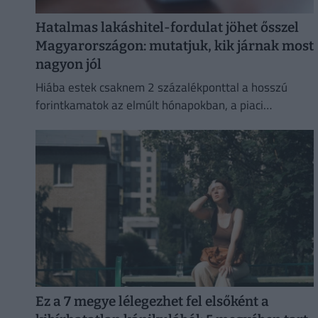
Hatalmas lakáshitel-fordulat jöhet ősszel
Magyarországon: mutatjuk, kik járnak most
nagyon jól
Hiába estek csaknem 2 százalékponttal a hosszú
forintkamatok az elmúlt hónapokban, a piaci
lakáshitelek átlagkamata egyelőre alig mozdult.
Ez a 7 megye lélegezhet fel elsőként a