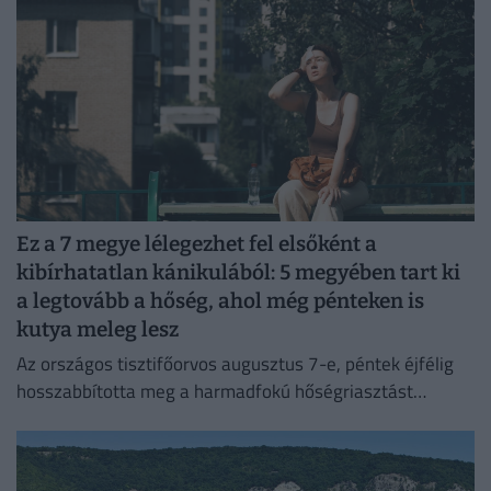
Ez a 7 megye lélegezhet fel elsőként a
kibírhatatlan kánikulából: 5 megyében tart ki
a legtovább a hőség, ahol még pénteken is
kutya meleg lesz
Az országos tisztifőorvos augusztus 7-e, péntek éjfélig
hosszabbította meg a harmadfokú hőségriasztást
Magyarország teljes területére. Néhol már hamarabb
fellélegezhetünk.