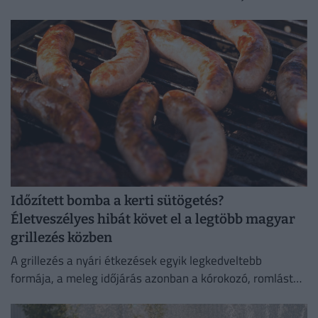
megszerzése.
Időzített bomba a kerti sütögetés?
Életveszélyes hibát követ el a legtöbb magyar
grillezés közben
A grillezés a nyári étkezések egyik legkedveltebb
formája, a meleg időjárás azonban a kórokozó, romlást
okozó baktériumok gyorsabb szaporodásának is kedvez.