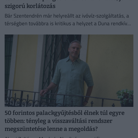
szigorú korlátozás
Bár Szentendrén már helyreállt az ivóvíz-szolgáltatás, a
térségben továbbra is kritikus a helyzet a Duna rendkívül
alacsony vízállása miatt.
50 forintos palackgyűjtésből élnek túl egyre
többen: tényleg a visszaváltási rendszer
megszüntetése lenne a megoldás?