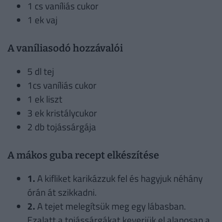
1 cs vaníliás cukor
1 ek vaj
A vaníliasodó hozzávalói
5 dl tej
1cs vaníliás cukor
1 ek liszt
3 ek kristálycukor
2 db tojássárgája
A mákos guba recept elkészítése
1.
A kifliket karikázzuk fel és hagyjuk néhány
órán át szikkadni.
2.
A tejet melegítsük meg egy lábasban.
Ezalatt a tojássárgákat keverjük el alaposan a