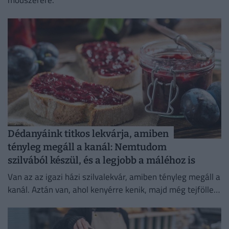
módszerére.
Dédanyáink titkos lekvárja, amiben
tényleg megáll a kanál: Nemtudom
szilvából készül, és a legjobb a máléhoz is
Van az az igazi házi szilvalekvár, amiben tényleg megáll a
kanál. Aztán van, ahol kenyérre kenik, majd még tejföllel
is megpakolják. De hogyan készült Szatmárban?