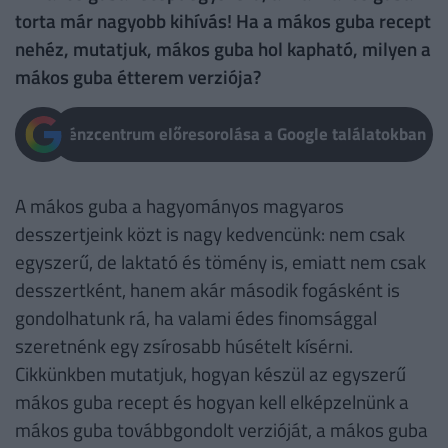
torta már nagyobb kihívás! Ha a mákos guba recept
nehéz, mutatjuk, mákos guba hol kapható, milyen a
mákos guba étterem verziója?
Pénzcentrum előresorolása a Google találatokban
A mákos guba a hagyományos magyaros
desszertjeink közt is nagy kedvencünk: nem csak
egyszerű, de laktató és tömény is, emiatt nem csak
desszertként, hanem akár második fogásként is
gondolhatunk rá, ha valami édes finomsággal
szeretnénk egy zsírosabb húsételt kísérni.
Cikkünkben mutatjuk, hogyan készül az egyszerű
mákos guba recept és hogyan kell elképzelnünk a
mákos guba továbbgondolt verzióját, a mákos guba