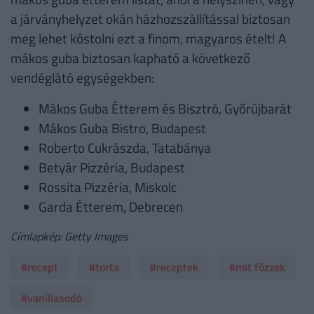
a járványhelyzet okán házhozszállítással biztosan
meg lehet kóstolni ezt a finom, magyaros ételt! A
mákos guba biztosan kapható a következő
vendéglátó egységekben:
Mákos Guba Étterem és Bisztró, Győrújbarát
Mákos Guba Bistro, Budapest
Roberto Cukrászda, Tatabánya
Betyár Pizzéria, Budapest
Rossita Pizzéria, Miskolc
Garda Étterem, Debrecen
Címlapkép: Getty Images
#recept
#torta
#receptek
#mit főzzek
#vaníliasodó