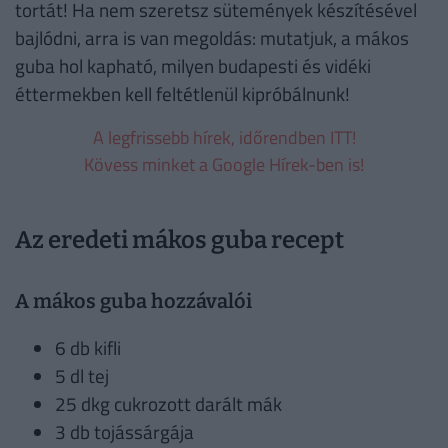
tortát! Ha nem szeretsz sütemények készítésével
bajlódni, arra is van megoldás: mutatjuk, a mákos
guba hol kapható, milyen budapesti és vidéki
éttermekben kell feltétlenül kipróbálnunk!
A legfrissebb hírek, időrendben ITT!
Kövess minket a Google Hírek-ben is!
Az eredeti mákos guba recept
A mákos guba hozzávalói
6 db kifli
5 dl tej
25 dkg cukrozott darált mák
3 db tojássárgája