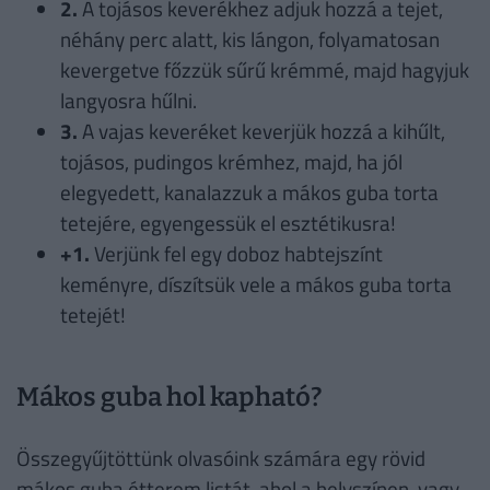
2.
A tojásos keverékhez adjuk hozzá a tejet,
néhány perc alatt, kis lángon, folyamatosan
kevergetve főzzük sűrű krémmé, majd hagyjuk
langyosra hűlni.
3.
A vajas keveréket keverjük hozzá a kihűlt,
tojásos, pudingos krémhez, majd, ha jól
elegyedett, kanalazzuk a mákos guba torta
tetejére, egyengessük el esztétikusra!
+1.
Verjünk fel egy doboz habtejszínt
keményre, díszítsük vele a mákos guba torta
tetejét!
Mákos guba hol kapható?
Összegyűjtöttünk olvasóink számára egy rövid
mákos guba étterem listát, ahol a helyszínen, vagy