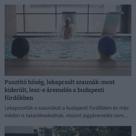
átlagkamata egyelőre alig mozdult.
Pusztító hőség, lekapcsolt szaunák: most
kiderült, lesz-e áremelés a budapesti
fürdőkben
Lekapcsolták a szaunákat a budapesti fürdőkben és más
módon is takarékoskodnak, viszont jegyáremelés nem
lesz.