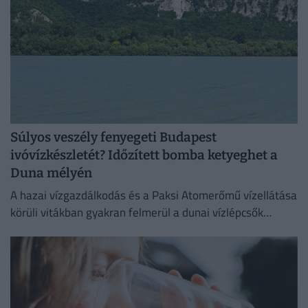
Súlyos veszély fenyegeti Budapest
ivóvízkészletét? Időzített bomba ketyeghet a
Duna mélyén
A hazai vízgazdálkodás és a Paksi Atomerőmű vízellátása
körüli vitákban gyakran felmerül a dunai vízlépcsők
megépítése, ám a támogatók és az ellenzők egyaránt fél
évszázados,...