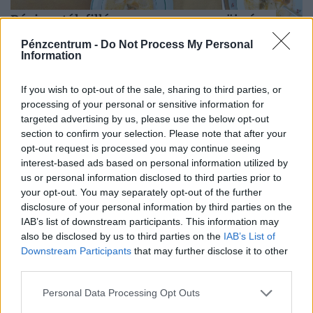
Régi aratók filléres magyaros menüje: így
készült a cséplőleves és nagymamám
Pénzcentrum -
Do Not Process My Personal
madárlátta foszlós buktája
Information
Kicsit visszarepülünk abba a világba, ahol az aratás még
If you wish to opt-out of the sale, sharing to third parties, or
közösségi munka volt, megerőltető napokkal. A mezőre
processing of your personal or sensitive information for
vitt kosárban pedig ott lapult az aratóknak szánt
targeted advertising by us, please use the below opt-out
tartalmas...
section to confirm your selection. Please note that after your
opt-out request is processed you may continue seeing
interest-based ads based on personal information utilized by
us or personal information disclosed to third parties prior to
your opt-out. You may separately opt-out of the further
disclosure of your personal information by third parties on the
IAB’s list of downstream participants. This information may
also be disclosed by us to third parties on the
IAB’s List of
Downstream Participants
that may further disclose it to other
third parties.
Personal Data Processing Opt Outs
Döbbenetes szakadék a magyar lakáspiacon: