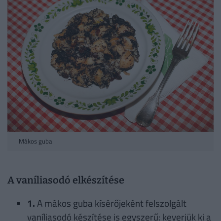
Mákos guba
A vaníliasodó elkészítése
1.
A mákos guba kísérőjeként felszolgált
vaníliasodó készítése is egyszerű: keverjük ki a