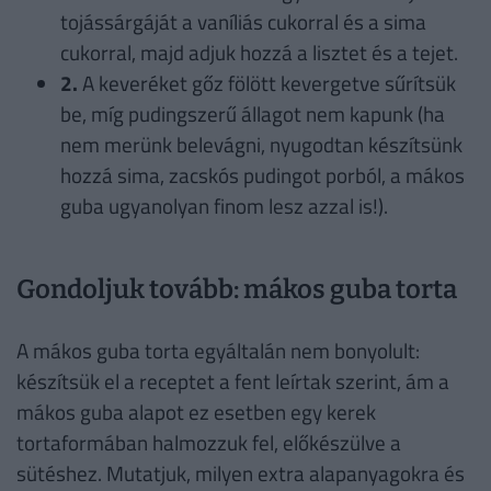
tojássárgáját a vaníliás cukorral és a sima
cukorral, majd adjuk hozzá a lisztet és a tejet.
2.
A keveréket gőz fölött kevergetve sűrítsük
be, míg pudingszerű állagot nem kapunk (ha
nem merünk belevágni, nyugodtan készítsünk
hozzá sima, zacskós pudingot porból, a mákos
guba ugyanolyan finom lesz azzal is!).
Gondoljuk tovább: mákos guba torta
A mákos guba torta egyáltalán nem bonyolult:
készítsük el a receptet a fent leírtak szerint, ám a
mákos guba alapot ez esetben egy kerek
tortaformában halmozzuk fel, előkészülve a
sütéshez. Mutatjuk, milyen extra alapanyagokra és