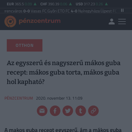
EUR
365.5
0.09
CHF
390.39
0.06
USD
317.23
0.26
s
0-0
Vasas FC
|
Győri ETO FC
4-0
Nyíregyháza
|
Újpest FC
4-2
Debreceni VSC
|
B
OTTHON
Az egyszerű és nagyszerű mákos guba
recept: mákos guba torta, mákos guba
hol kapható?
PÉNZCENTRUM
2020. november 13. 11:09
A makos guba recept egyszerű, ám a mákos guba