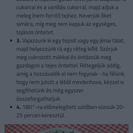
cukorral és a vaníliás cukorral, majd adjuk a
meleg (nem forró!) tejhez. Keverjük őket
simára, míg meg nem kapjuk az egységes,
tojásos öntetet.
3.
Vajazzunk ki egy tepsit vagy egy jénai tálat,
majd helyezzünk rá egy réteg kiflit. Szórjuk
meg cukrozott mákkal és öntözzük meg
gazdagon a tejes öntettel. Rétegeljük addig,
amíg a hozzávalók el nem fogynak - ha félünk,
hogy nem jutott a léből mindenhova, kézzel is
segíthetünk és még egyszer
összeforgathatjuk.
4.
180°-ra előmelegített sütőben süssük 20-
25 percen keresztül.