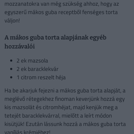
mozzanatokra van még szükség ahhoz, hogy az
egyszerű mákos guba receptből fenséges torta
váljon!
A mákos guba torta alapjának egyéb
hozzávalói
2 ek mazsola
2 ek baracklekvár
1 citrom reszelt héja
Ha be akarjuk fejezni a mákos guba torta alapját, a
meglévő rétegekhez finoman keverjünk hozzá egy
kis mazsolát és citromhéjat, majd kenjük meg a
tetejét baracklekvárral, mielőtt a leírt módon
kisütjük! Ezután lássunk hozzá a mákos guba torta
vaníliás krémjéhez!