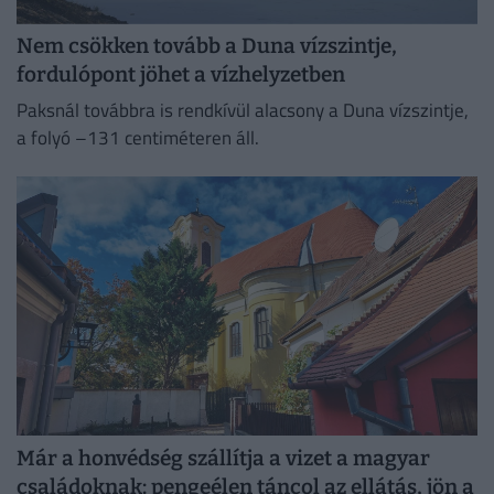
Nem csökken tovább a Duna vízszintje,
fordulópont jöhet a vízhelyzetben
Paksnál továbbra is rendkívül alacsony a Duna vízszintje,
a folyó –131 centiméteren áll.
Már a honvédség szállítja a vizet a magyar
családoknak: pengeélen táncol az ellátás, jön a