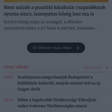
Nem szűnik a pusztító kánikula: csapadéknak
nyoma sincs, iszonyatos hőség lesz ma is
Extrém hőség sújtja az országot, a délutáni
csúcshőmérséklet a 42 fokot is elérheti, miközben
csapadékra egyáltalán nem lehet számítani.
Az Otthon rovat cikkei
FRISS HÍREK
Több friss hír
22:01
Szabályosan megrohanják Budapestet a
külföldiek: kiderült, melyik nemzet lett az új
Sziget-őrült
21:30
Mikor a legolcsóbb Törökország? Eláruljuk,
mikor érdemes Törökországba utazni