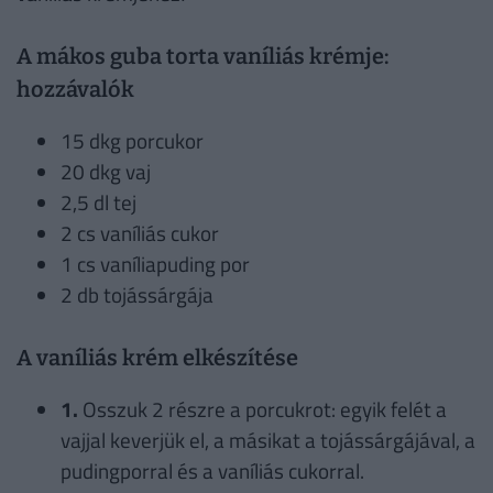
A mákos guba torta vaníliás krémje:
hozzávalók
15 dkg porcukor
20 dkg vaj
2,5 dl tej
2 cs vaníliás cukor
1 cs vaníliapuding por
2 db tojássárgája
A vaníliás krém elkészítése
1.
Osszuk 2 részre a porcukrot: egyik felét a
vajjal keverjük el, a másikat a tojássárgájával, a
pudingporral és a vaníliás cukorral.