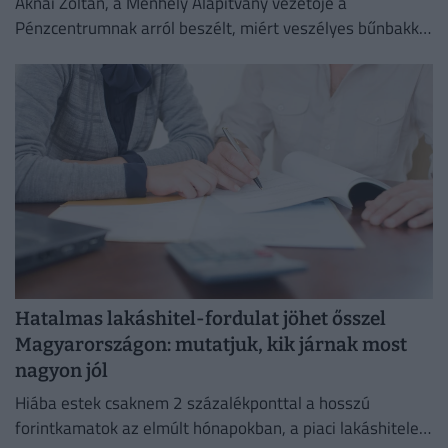
Aknai Zoltán, a Menhely Alapítvány vezetője a
Pénzcentrumnak arról beszélt, miért veszélyes bűnbakká
tenni a hajléktalan embereket,
Hatalmas lakáshitel-fordulat jöhet ősszel
Magyarországon: mutatjuk, kik járnak most
nagyon jól
Hiába estek csaknem 2 százalékponttal a hosszú
forintkamatok az elmúlt hónapokban, a piaci lakáshitelek