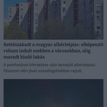
Kettészakadt a magyar albérletpiac: elképesztő
roham indult ezekben a városokban, alig
maradt kiadó lakás
A ponthatárok kihirdetése után beinduló albérletpiaci
főszezon idén jóval visszafogottabban rajtolt,