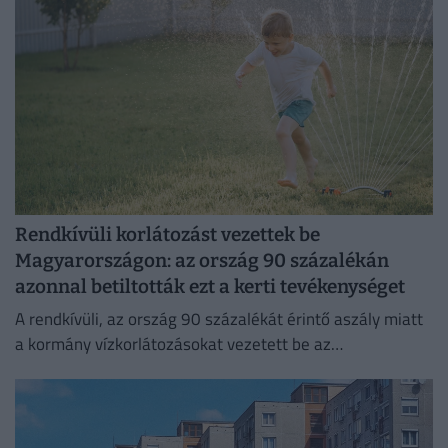
Rendkívüli korlátozást vezettek be
Magyarországon: az ország 90 százalékán
azonnal betiltották ezt a kerti tevékenységet
A rendkívüli, az ország 90 százalékát érintő aszály miatt
a kormány vízkorlátozásokat vezetett be az
ivóvízhálózaton a folyamatos lakossági ellátás
biztosítása érdekében.