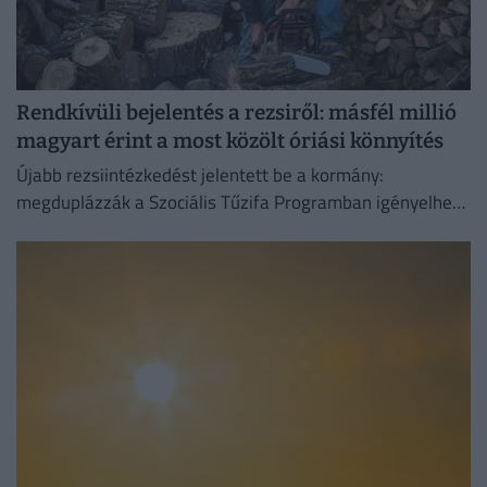
Rendkívüli bejelentés a rezsiről: másfél millió
magyart érint a most közölt óriási könnyítés
Újabb rezsiintézkedést jelentett be a kormány:
megduplázzák a Szociális Tűzifa Programban igényelhető
famennyiséget és az erre fordított költségvetési keretet.