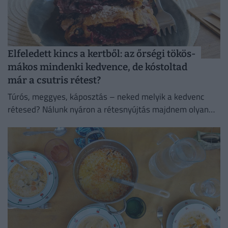
Elfeledett kincs a kertből: az őrségi tökös-
mákos mindenki kedvence, de kóstoltad
már a csutris rétest?
Túrós, meggyes, káposztás – neked melyik a kedvenc
rétesed? Nálunk nyáron a rétesnyújtás majdnem olyan
biztos hétvégi program volt, mint a lekvárbefőzés.