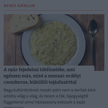
NEKED AJÁNLJUK
A nyár fejedelmi tökfőzeléke, ami
egészen más, mint a menzai: erdélyi
csomboros, küküllői tojásfasírttal
Nagy kultúrtörténeti mesét azért nem is kerítek köré:
amióta világ a világ, és terem a tök, tájegységtől
függetlenül annyi háziasszony esküszik a saját