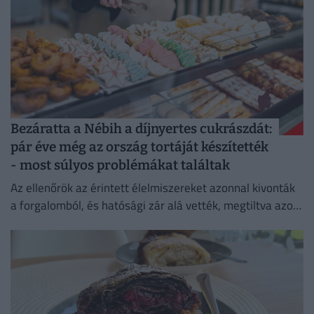
Bezáratta a Nébih a díjnyertes cukrászdát:
pár éve még az ország tortáját készítették
- most súlyos problémákat találtak
Az ellenőrök az érintett élelmiszereket azonnal kivonták
a forgalomból, és hatósági zár alá vették, megtiltva azok
további felhasználását és értékesítését.