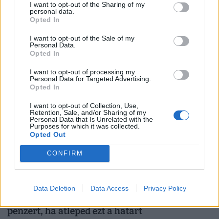
van olyan vármegye, ahol egyetlen új lakás
I want to opt-out of the Sharing of my
personal data.
sem épült a tavasz óta
Opted In
Az első félévben 22 százalékkal több lakás épült, mint
I want to opt-out of the Sale of my
egy évvel korábban, a kiadott építési engedélyek száma
Personal Data.
Opted In
pedig még nagyobb, 29 százalékos ugrást mutatott
I want to opt-out of processing my
Personal Data for Targeted Advertising.
Opted In
I want to opt-out of Collection, Use,
Retention, Sale, and/or Sharing of my
Personal Data that Is Unrelated with the
Purposes for which it was collected.
Opted Out
CONFIRM
Elképesztő fordulat a magyar lakáspiacon:
Data Deletion
Data Access
Privacy Policy
kétszer akkora házat kapsz ugyanazért a
pénzért, ha átléped ezt a határt