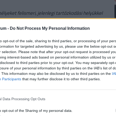
lyeket felismeri, jelenlegi tartózkodási helyükkel
zik, hívja a 373-1000/ 45-217 telefonszámot,
bejelentést az ingyenesen hívható 06-80-555-111
rum -
Do Not Process My Personal Information
ponti segélyhívó telefonszámok valamelyikén.
A
to opt-out of the sale, sharing to third parties, or processing of your per
formation for targeted advertising by us, please use the below opt-out s
képek
r selection. Please note that after your opt-out request is processed y
eing interest-based ads based on personal information utilized by us or
disclosed to third parties prior to your opt-out. You may separately opt-
2
losure of your personal information by third parties on the IAB’s list of
. This information may also be disclosed by us to third parties on the
IA
Participants
that may further disclose it to other third parties.
l Data Processing Opt Outs
2
o opt-out of the Sharing of my personal data.