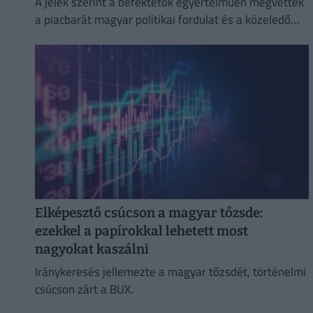
A jelek szerint a befektetők egyértelműen megvették
a piacbarát magyar politikai fordulat és a közeledő
euróbevezetés narratíváját.
Elképesztő csúcson a magyar tőzsde:
ezekkel a papírokkal lehetett most
nagyokat kaszálni
Iránykeresés jellemezte a magyar tőzsdét, történelmi
csúcson zárt a BUX.