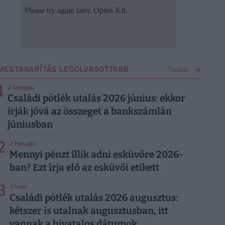
MEGTAKARÍTÁS LEGOLVASOTTABB
Tovább
1
2 hónapja
Családi pótlék utalás 2026 június: ekkor
írják jóvá az összeget a bankszámlán
júniusban
2
2 hónapja
Mennyi pénzt illik adni esküvőre 2026-
ban? Ezt írja elő az esküvői etikett
3
3 hete
Családi pótlék utalás 2026 augusztus:
kétszer is utalnak augusztusban, itt
vannak a hivatalos dátumok