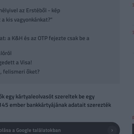
mélyivel az Erstéből - kép
t a kis vagyonkánkat?"
at: a K&H és az OTP fejezte csak be a
lóról
edett a Visa!
 felismeri őket?
k egy kártyaleolvasót szereltek be egy
145 ember bankkártyájának adatait szerezték
lása a Google találatokban