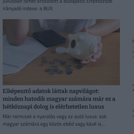
Júliusban ismét erősödött a Budapesti Értéktőzsde
irányadó indexe: a BUX.
Elképesztő adatok láttak napvilágot:
minden hatodik magyar számára már ez a
hétköznapi dolog is elérhetetlen luxus
Már nemcsak a nyaralás vagy az autó luxus: sok
magyar számára egy közös ebéd vagy kávé is
megfizethetetlen.