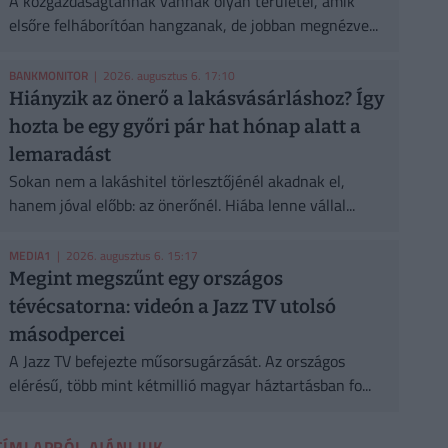
A közgazdaságtannak vannak olyan területei, amik
elsőre felháborítóan hangzanak, de jobban megnézve...
BANKMONITOR
| 2026. augusztus 6. 17:10
Hiányzik az önerő a lakásvásárláshoz? Így
hozta be egy győri pár hat hónap alatt a
lemaradást
Sokan nem a lakáshitel törlesztőjénél akadnak el,
hanem jóval előbb: az önerőnél. Hiába lenne vállal...
MEDIA1
| 2026. augusztus 6. 15:17
Megint megszűnt egy országos
tévécsatorna: videón a Jazz TV utolsó
másodpercei
A Jazz TV befejezte műsorsugárzását. Az országos
elérésű, több mint kétmillió magyar háztartásban fo...
CÍMLAPRÓL AJÁNLJUK