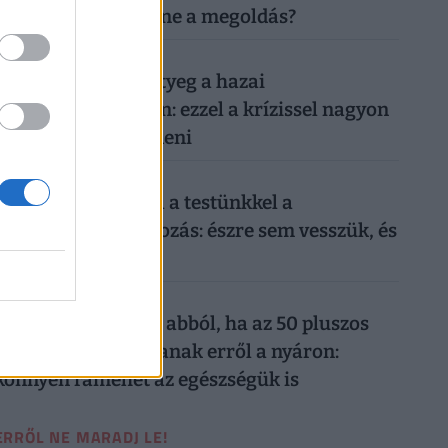
megszüntetése lenne a megoldás?
026. augusztus 7.
Időzített bomba ketyeg a hazai
nyugdíjrendszerben: ezzel a krízissel nagyon
nehéz lesz mit kezdeni
026. augusztus 6.
Sokkoló, mit művel a testünkkel a
mindennapi mobilozás: észre sem vesszük, és
máris kész a baj
026. augusztus 6.
Komoly baj is lehet abból, ha az 50 pluszos
magyarok lemondanak erről a nyáron:
könnyen rámehet az egészségük is
ERRŐL NE MARADJ LE!