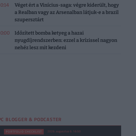
10:14
Véget ért a Vinícius-saga: végre kiderült, hogy
a Realban vagy az Arsenalban látjuk-e a brazil
szupersztárt
10:00
Időzített bomba ketyeg a hazai
nyugdíjrendszerben: ezzel a krízissel nagyon
nehéz lesz mit kezdeni
PC BLOGGER & PODCASTER
2026. augusztus 6. 16:50
PORTFOLIO CHECKLIST