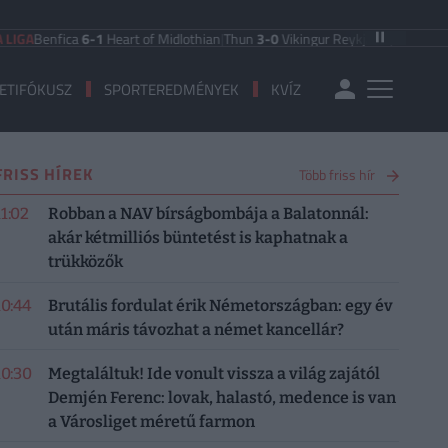
nfica
6-1
Heart of Midlothian
|
Thun
3-0
Vikingur Reykjavik
|
PAOK Saloniki
0-1
ETIFÓKUSZ
SPORTEREDMÉNYEK
KVÍZ
FRISS HÍREK
Több friss hír
11:02
Robban a NAV bírságbombája a Balatonnál:
akár kétmilliós büntetést is kaphatnak a
trükközők
10:44
Brutális fordulat érik Németországban: egy év
után máris távozhat a német kancellár?
10:30
Megtaláltuk! Ide vonult vissza a világ zajától
Demjén Ferenc: lovak, halastó, medence is van
a Városliget méretű farmon