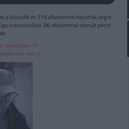
ak a bűnözők és 319 alkalommal hajtottak végre,
gyi tranzakciókat. 86 alkalommal sikerült pénzt
ak.
ek, időrendben ITT!
oogle Hírek-ben is!