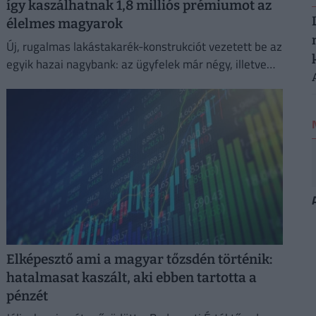
így kaszálhatnak 1,8 milliós prémiumot az
élelmes magyarok
Új, rugalmas lakástakarék-konstrukciót vezetett be az
egyik hazai nagybank: az ügyfelek már négy, illetve
nyolc év elteltével is kivehetik a pénzüket előre
meghatározott hozammal.
Elképesztő ami a magyar tőzsdén történik:
hatalmasat kaszált, aki ebben tartotta a
pénzét