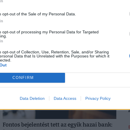
In
Hihetetlen vagyont halmoztak fel az
o opt-out of the Sale of my Personal Data.
2
élelmes magyarok: ebben tartják most a
In
pénzt, de vajon jól teszik?
to opt-out of processing my Personal Data for Targeted
A részvények aránya átlépte a 3 százalékot a teljes
ing.
In
pénzügyi vagyonon belül, ami a lakossági
megtakarítási szokások átalakulását is jelzi.
2
o opt-out of Collection, Use, Retention, Sale, and/or Sharing
ersonal Data that Is Unrelated with the Purposes for which it
lected.
Out
CONFIRM
2
Data Deletion
Data Access
Privacy Policy
Fontos bejelentést tett az egyik hazai bank: