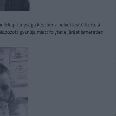
ndőrkapitánysága készpénz-helyettesítő fizetési
apozott gyanúja miatt folytat eljárást ismeretlen