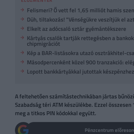
Felismeri? Ő vett fel 1,65 milliót hamis sze
Düh, tiltakozás! "Vénségükre veszítjük el az
Elkelt az adócsaló sztár gyémántékszere
Kártyás csalók tartják rettegésben a bankok
chipmigrációt
Kép a BAR-listásokra utazó osztrákhitel-csa
Másodpercenként közel 900 tranzakció: elég
Lopott bankkártyákkal jutottak készpénzhez,
A feltehetően számítástechnikában jártas bűnöző
Szabadság téri ATM készülékbe. Ezzel összesen 
meg a titkos PIN kódokkal együtt.
Pénzcentrum előresoro