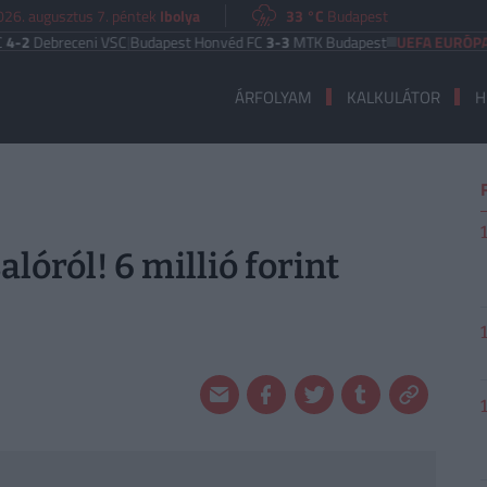
026. augusztus 7. péntek
Ibolya
33 °C
Budapest
receni VSC
|
Budapest Honvéd FC
3-3
MTK Budapest
UEFA EURÓPA LIGA
Be
ÁRFOLYAM
KALKULÁTOR
H
lóról! 6 millió forint