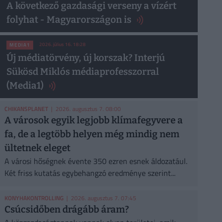
A következő gazdasági verseny a vízért
folyhat - Magyarországon is
2026. július 16. 18:28
MEDIA1
Új médiatörvény, új korszak? Interjú
Sükösd Miklós médiaprofesszorral
(Media1)
CHIKANSPLANET
| 2026. augusztus 7. 08:00
A városok egyik legjobb klímafegyvere a
fa, de a legtöbb helyen még mindig nem
ültetnek eleget
A városi hőségnek évente 350 ezren esnek áldozatául.
Két friss kutatás egybehangzó eredménye szerint...
KONYHAKONTROLLING
| 2026. augusztus 7. 07:45
Csúcsidőben drágább áram?