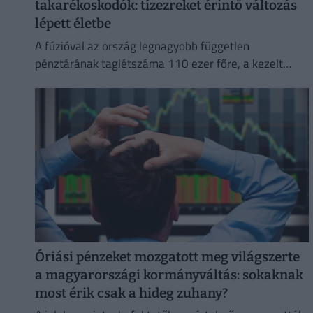
takarékoskodók: tízezreket érintő változás
lépett életbe
A fúzióval az ország legnagyobb független
pénztárának taglétszáma 110 ezer főre, a kezelt
vagyona pedig több mint 295 milliárd forintra nőtt.
Óriási pénzeket mozgatott meg világszerte
a magyarországi kormányváltás: sokaknak
most érik csak a hideg zuhany?