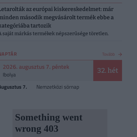
Letarolták az európai kiskereskedelmet: már
minden második megvásárolt termék ebbe a
kategóriába tartozik
A saját márkás termékek népszerűsége töretlen.
NAPTÁR
Tovább
2026. augusztus 7. péntek
32. hét
Ibolya
Augusztus 7.
Nemzetközi sörnap