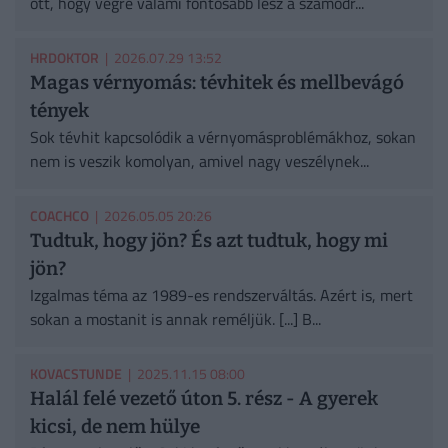
ott, hogy végre valami fontosabb lesz a számodr...
HRDOKTOR
| 2026.07.29 13:52
Magas vérnyomás: tévhitek és mellbevágó
tények
Sok tévhit kapcsolódik a vérnyomásproblémákhoz, sokan
nem is veszik komolyan, amivel nagy veszélynek...
COACHCO
| 2026.05.05 20:26
Tudtuk, hogy jön? És azt tudtuk, hogy mi
jön?
Izgalmas téma az 1989-es rendszerváltás. Azért is, mert
sokan a mostanit is annak reméljük. [...] B...
KOVACSTUNDE
| 2025.11.15 08:00
Halál felé vezető úton 5. rész - A gyerek
kicsi, de nem hülye