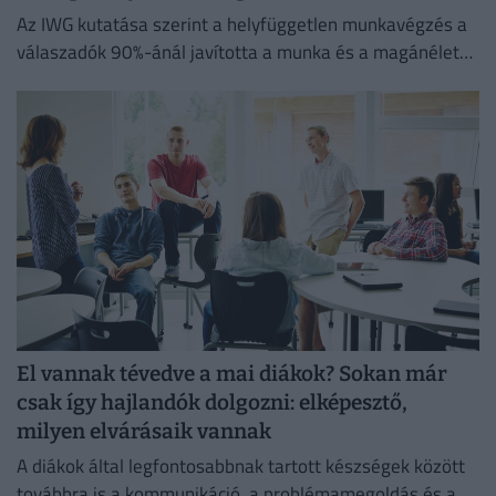
Az IWG kutatása szerint a helyfüggetlen munkavégzés a
válaszadók 90%-ánál javította a munka és a magánélet
egyensúlyát, míg 80%-uk produktívabbnak érzi magát.
El vannak tévedve a mai diákok? Sokan már
csak így hajlandók dolgozni: elképesztő,
milyen elvárásaik vannak
A diákok által legfontosabbnak tartott készségek között
továbbra is a kommunikáció, a problémamegoldás és a