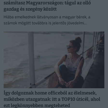
számítasz Magyarországon: tágul az olló
gazdag és szegény között
Hiába emelkednek látványosan a magyar bérek, a
számok mögött továbbra is jelentős jövedelmi
különbségek húzódnak meg.
Így dolgoznak home officeból az élelmesek,
miközben utazgatnak: itt a TOP10 úticél, ahol
ezt legkönnyebben megteheted