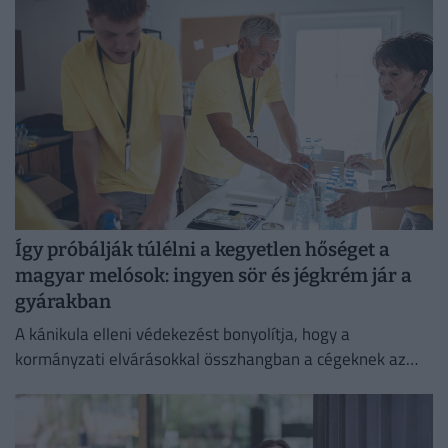
védelmében.
Így próbálják túlélni a kegyetlen hőséget a
magyar melósok: ingyen sör és jégkrém jár a
gyárakban
A kánikula elleni védekezést bonyolítja, hogy a
kormányzati elvárásokkal összhangban a cégeknek az
energiafogyasztásukat is mérsékelniük kell.