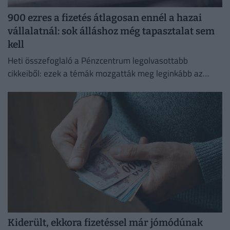
900 ezres a fizetés átlagosan ennél a hazai
vállalatnál: sok álláshoz még tapasztalat sem
kell
Heti összefoglaló a Pénzcentrum legolvasottabb
cikkeiből: ezek a témák mozgatták meg leginkább az
olvasókat.
Kiderült, ekkora fizetéssel már jómódúnak