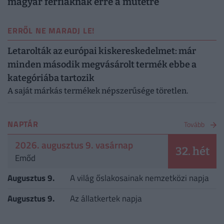
magyar férfiaknak erre a műtétre
ERRŐL NE MARADJ LE!
Letarolták az európai kiskereskedelmet: már
minden második megvásárolt termék ebbe a
kategóriába tartozik
A saját márkás termékek népszerűsége töretlen.
NAPTÁR
Tovább
2026. augusztus 9. vasárnap
32. hét
Emőd
Augusztus 9.
A világ őslakosainak nemzetközi napja
Augusztus 9.
Az állatkertek napja