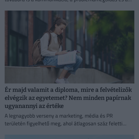
kritikus gondolkodás vezet.
Ér majd valamit a diploma, mire a felvételizők
elvégzik az egyetemet? Nem minden papírnak
ugyanannyi az értéke
A legnagyobb verseny a marketing, média és PR
területén figyelhető meg, ahol átlagosan száz feletti
jelentkező juthat egy pályakezdő állásra.