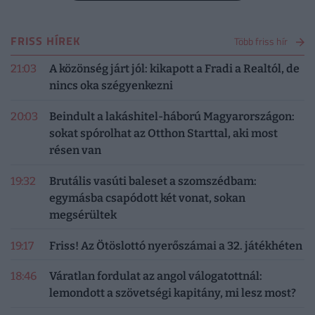
FRISS HÍREK
Több friss hír
21:03
A közönség járt jól: kikapott a Fradi a Realtól, de
nincs oka szégyenkezni
20:03
Beindult a lakáshitel-háború Magyarországon:
sokat spórolhat az Otthon Starttal, aki most
résen van
19:32
Brutális vasúti baleset a szomszédbam:
egymásba csapódott két vonat, sokan
megsérültek
19:17
Friss! Az Ötöslottó nyerőszámai a 32. játékhéten
18:46
Váratlan fordulat az angol válogatottnál:
lemondott a szövetségi kapitány, mi lesz most?