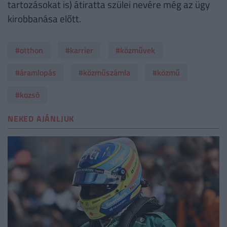
tartozásokat is) átiratta szülei nevére még az ügy
kirobbanása előtt.
#otthon
#karrier
#közművek
#áramlopás
#közműszámla
#közmű
#kozsó
NEKED AJÁNLJUK