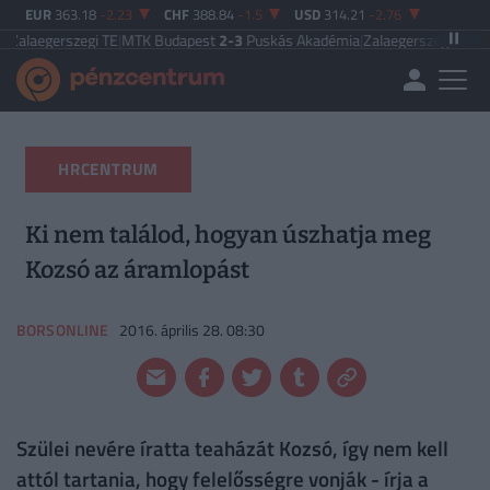
EUR
363.18
-2.23
CHF
388.84
-1.5
USD
314.21
-2.76
egi TE
|
MTK Budapest
2-3
Puskás Akadémia
|
Zalaegerszegi TE
5-2
Paksi FC
|
F
HRCENTRUM
Ki nem találod, hogyan úszhatja meg
Kozsó az áramlopást
BORSONLINE
2016. április 28. 08:30
Szülei nevére íratta teaházát Kozsó, így nem kell
attól tartania, hogy felelősségre vonják - írja a