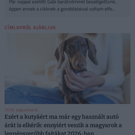
Pár nappal ezelőtt Gabi barátnőmmel beszélgettünk,
éppen ennek a cikknek a gondolataival voltam elfo...
CÍMLAPRÓL AJÁNLJUK
2026. augusztus 8.
Ezért a kutyáért ma már egy használt autó
árát is elkérik: ennyiért veszik a magyarok a
legnépszerűbb fajtákat 2026-ban