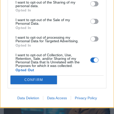
I want to opt-out of the Sharing of my
personal data.
Opted In
I want to opt-out of the Sale of my
Personal Data.
Opted In
Időzített bomba ketyeg a magyar
I want to opt-out of processing my
munkahelyeken: hamarosan százezrével
Personal Data for Targeted Advertising.
Opted In
tűnnek el a dolgozók
Bár a magyar munkaerőpiac látszólag stabil, hiszen a
I want to opt-out of Collection, Use,
Retention, Sale, and/or Sharing of my
foglalkoztatottság továbbra is magas, a munkanélküliség
Personal Data that Is Unrelated with the
Purposes for which it was collected.
pedig nem emelkedik drámai mértékben.
Opted Out
CONFIRM
Data Deletion
Data Access
Privacy Policy