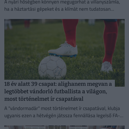
A nyári hőségben könnyen megugorhat a villanyszámla,
ha a háztartási gépeket és a klímát nem tudatosan
használjuk.
18 év alatt 39 csapat: alighanem megvan a
legtöbbet vándorló futballista a világon,
most történelmet ír csapatával
A "vándormadár" most történelmet ír csapatával, klubja
ugyanis ezen a hétvégén játssza fennállása legelső FA-
kupa-mérkőzését.