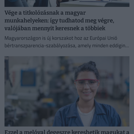
Vége a titkolózásnak a magyar
munkahelyeken: így tudhatod meg végre,
valójában mennyit keresnek a többiek
Magyarországon is új korszakot hoz az Európai Unió
bértranszparencia-szabályozása, amely minden eddiginél
átláthatóbbá teszi a vállalati javadalmazást:
Ezzel a melóval degeszre kereshetik magukat a