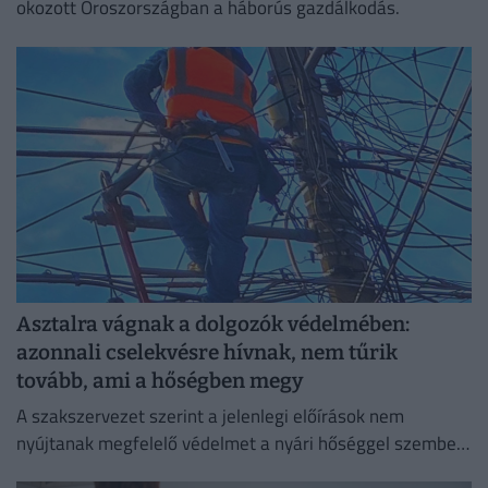
okozott Oroszországban a háborús gazdálkodás.
Asztalra vágnak a dolgozók védelmében:
azonnali cselekvésre hívnak, nem tűrik
tovább, ami a hőségben megy
A szakszervezet szerint a jelenlegi előírások nem
nyújtanak megfelelő védelmet a nyári hőséggel szemben,
ezért aláírásgyűjtést indítottak a dolgozók egészségének