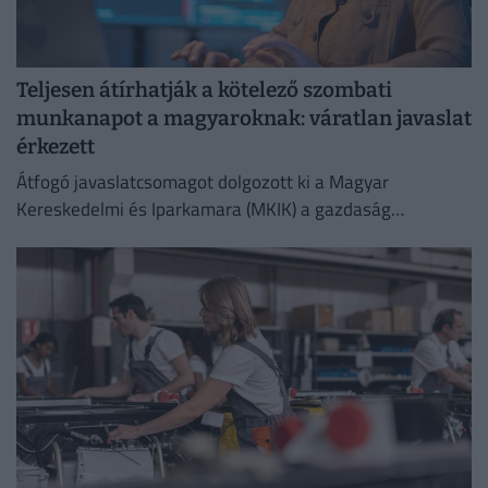
Teljesen átírhatják a kötelező szombati
munkanapot a magyaroknak: váratlan javaslat
érkezett
Átfogó javaslatcsomagot dolgozott ki a Magyar
Kereskedelmi és Iparkamara (MKIK) a gazdaság
működőképességének megőrzése és az energiaválság
kezelése érdekében.