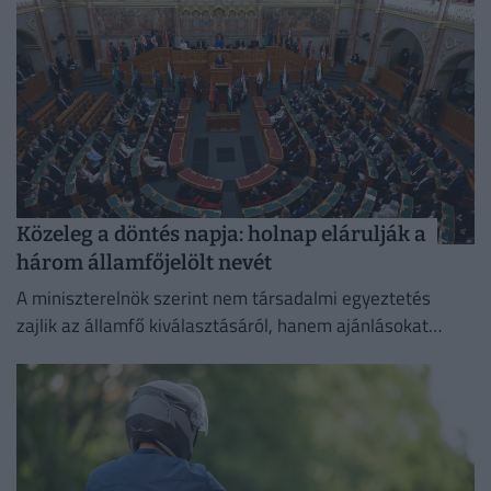
Közeleg a döntés napja: holnap elárulják a
három államfőjelölt nevét
A miniszterelnök szerint nem társadalmi egyeztetés
zajlik az államfő kiválasztásáról, hanem ajánlásokat
kértek, és a folyamat a végéhez közeledik.