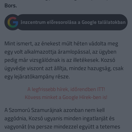
Bors.
Pénzcentrum előresorolása a Google találatokban
Mint ismert, az énekest múlt héten vádolta meg
egy volt alkalmazottja áramlopással, az ügyben
pedig már vizsgálódnak is az illetékesek. Kozsó
ügyvédje viszont azt állítja, mindez hazugság, csak
egy lejáratókampány része.
A legfrissebb hírek, időrendben ITT!
Kövess minket a Google Hírek-ben is!
A Szomorú Szamurájnak azonban nem kell
aggódnia, Kozsó ugyanis minden ingatlanját és
vagyonát (na persze mindezzel együtt a tetemes