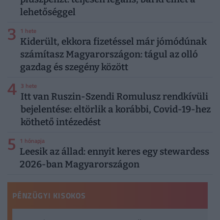
lehetőséggel
3
1 hete
Kiderült, ekkora fizetéssel már jómódúnak
számítasz Magyarországon: tágul az olló
gazdag és szegény között
4
3 hete
Itt van Ruszin-Szendi Romulusz rendkívüli
bejelentése: eltörlik a korábbi, Covid-19-hez
köthető intézedést
5
1 hónapja
Leesik az állad: ennyit keres egy stewardess
2026-ban Magyarországon
PÉNZÜGYI KISOKOS