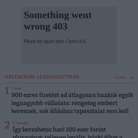
HRCENTRUM LEGOLVASOTTABB
Tovább
1
1 hete
900 ezres fizetést ad átlagosan hazánk egyik
legnagyobb vállalata: rengeteg embert
keresnek, sok álláshoz tapasztalat sem kell
2
1 hónapja
Így kereshetsz havi 100 ezer forint
pluszpénzt: teljesen legális, bárki élhet a