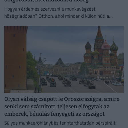
Hogyan érdemes szervezni a munkavégzést
hőségriadóban? Otthon, ahol mindenki külön hűti a
lakását, vagy egy korszerű, energiahatékony
irodaházban, ahol a hűtés központilag működik.
Olyan válság csapott le Oroszországra, amire
senki sem számított: teljesen elfogytak az
emberek, bénulás fenyegeti az országot
Súlyos munkaerőhiányt és fenntarthatatlan bérspirált