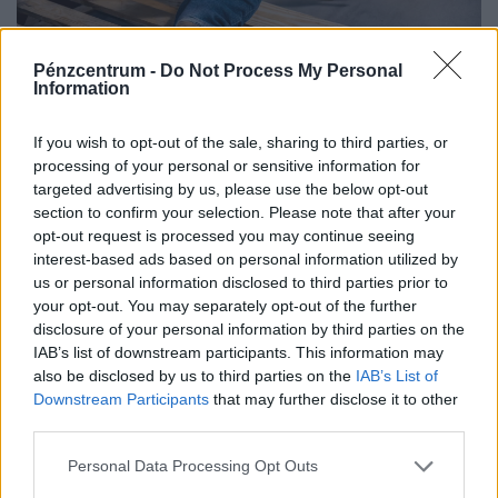
Pénzcentrum -
Do Not Process My Personal
Information
If you wish to opt-out of the sale, sharing to third parties, or
processing of your personal or sensitive information for
targeted advertising by us, please use the below opt-out
Kegyetlen hetek várnak a dolgozó
section to confirm your selection. Please note that after your
magyarokra: életveszélyes csapdát rejt ez az
opt-out request is processed you may continue seeing
időszak
interest-based ads based on personal information utilized by
us or personal information disclosed to third parties prior to
A tartós hőség nemcsak a komfortérzetet rontja, de
your opt-out. You may separately opt-out of the further
komoly fizikai és mentális terhet jelenthet a dolgozók
disclosure of your personal information by third parties on the
számára.
IAB’s list of downstream participants. This information may
also be disclosed by us to third parties on the
IAB’s List of
Downstream Participants
that may further disclose it to other
third parties.
Personal Data Processing Opt Outs