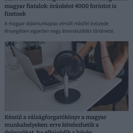
magyar fiatalok: óránként 4000 forintot is
fizetnek
A magyar diákmunkapiac elmúlt másfél évtizede
lényegében egyetlen nagy átrendeződés története.
Készül a válságforgatókönyv a magyar
munkahelyeken: erre kötelezhetik a
dolgozókat, ha elhúzódik a hőség