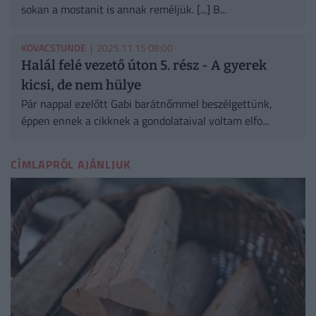
sokan a mostanit is annak reméljük. [...] B...
KOVACSTUNDE
| 2025.11.15 08:00
Halál felé vezető úton 5. rész - A gyerek
kicsi, de nem hülye
Pár nappal ezelőtt Gabi barátnőmmel beszélgettünk,
éppen ennek a cikknek a gondolataival voltam elfo...
CÍMLAPRÓL AJÁNLJUK