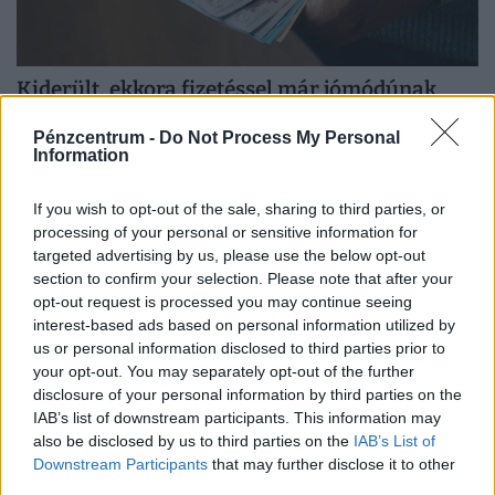
Kiderült, ekkora fizetéssel már jómódúnak
számítasz Magyarországon: tágul az olló
Pénzcentrum -
Do Not Process My Personal
gazdag és szegény között
Information
Hiába emelkednek látványosan a magyar bérek, a
számok mögött továbbra is jelentős jövedelmi
If you wish to opt-out of the sale, sharing to third parties, or
különbségek húzódnak meg.
processing of your personal or sensitive information for
targeted advertising by us, please use the below opt-out
section to confirm your selection. Please note that after your
opt-out request is processed you may continue seeing
interest-based ads based on personal information utilized by
us or personal information disclosed to third parties prior to
your opt-out. You may separately opt-out of the further
disclosure of your personal information by third parties on the
IAB’s list of downstream participants. This information may
also be disclosed by us to third parties on the
IAB’s List of
Downstream Participants
that may further disclose it to other
third parties.