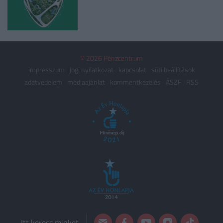
© 2026 Pénzcentrum
impresszum
jogi nyilatkozat
kapcsolat
süti beállítások
adatvédelem
médiaajánlat
kommentkezelés
ÁSZF
RSS
Itt keress minket