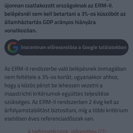
újonnan csatlakozott országoknak az ERM-II.
belépésnél sem kell betartani a 3%-os küszöböt az
államháztartás GDP arányos hiányára
vonatkozóan.
Pénzcentrum előresorolása a Google találatokban
Az ERM-II rendszerbe való belépésnek önmagában
nem feltétele a 3%-os korlát, ugyanakkor ahhoz,
hogy a közös pénzt be lehessen vezetni a
maastrichti kritériumok együttes teljesítése
szükséges. Az ERM-II rendszerben 2 évig kell az
árfolyamstabilitást biztosítani, míg a többi kritérium
esetében éves referenciaidőszak van.
A legfrissebb hírek, időrendben ITT!