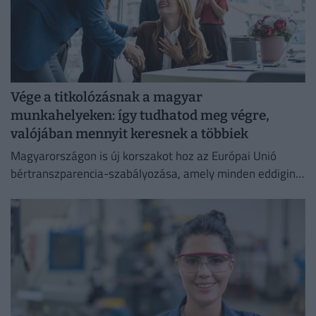
Vége a titkolózásnak a magyar
munkahelyeken: így tudhatod meg végre,
valójában mennyit keresnek a többiek
Magyarországon is új korszakot hoz az Európai Unió
bértranszparencia-szabályozása, amely minden eddiginél
átláthatóbbá teszi a vállalati javadalmazást: