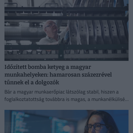
Időzített bomba ketyeg a magyar
munkahelyeken: hamarosan százezrével
tűnnek el a dolgozók
Bár a magyar munkaerőpiac látszólag stabil, hiszen a
foglalkoztatottság továbbra is magas, a munkanélküliség
pedig nem emelkedik drámai mértékben.