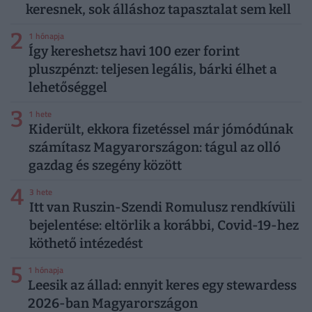
keresnek, sok álláshoz tapasztalat sem kell
2
1 hónapja
Így kereshetsz havi 100 ezer forint
pluszpénzt: teljesen legális, bárki élhet a
lehetőséggel
3
1 hete
Kiderült, ekkora fizetéssel már jómódúnak
számítasz Magyarországon: tágul az olló
gazdag és szegény között
4
3 hete
Itt van Ruszin-Szendi Romulusz rendkívüli
bejelentése: eltörlik a korábbi, Covid-19-hez
köthető intézedést
5
1 hónapja
Leesik az állad: ennyit keres egy stewardess
2026-ban Magyarországon