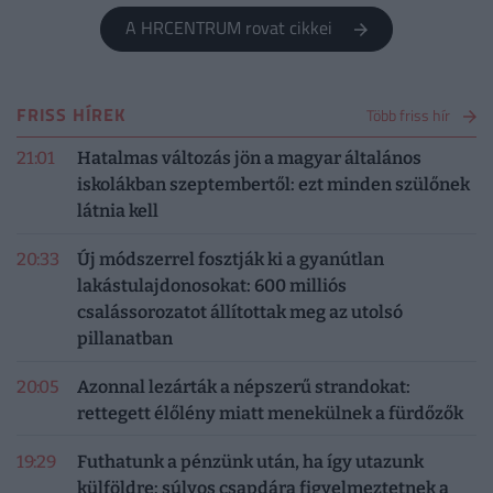
A HRCENTRUM rovat cikkei
FRISS HÍREK
Több friss hír
21:01
Hatalmas változás jön a magyar általános
iskolákban szeptembertől: ezt minden szülőnek
látnia kell
20:33
Új módszerrel fosztják ki a gyanútlan
lakástulajdonosokat: 600 milliós
csalássorozatot állítottak meg az utolsó
pillanatban
20:05
Azonnal lezárták a népszerű strandokat:
rettegett élőlény miatt menekülnek a fürdőzők
19:29
Futhatunk a pénzünk után, ha így utazunk
külföldre: súlyos csapdára figyelmeztetnek a