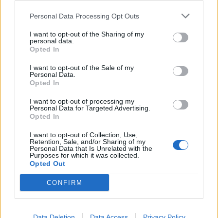
Így dolgoznak home officeból az élelmesek,
Personal Data Processing Opt Outs
miközben utazgatnak: itt a TOP10 úticél, ahol
I want to opt-out of the Sharing of my
ezt legkönnyebben megteheted
personal data.
Opted In
Az IWG kutatása szerint a helyfüggetlen munkavégzés a
válaszadók 90%-ánál javította a munka és a magánélet
I want to opt-out of the Sale of my
Personal Data.
egyensúlyát, míg 80%-uk produktívabbnak érzi magát.
Opted In
I want to opt-out of processing my
Personal Data for Targeted Advertising.
Opted In
I want to opt-out of Collection, Use,
Retention, Sale, and/or Sharing of my
Personal Data that Is Unrelated with the
Purposes for which it was collected.
Opted Out
CONFIRM
El vannak tévedve a mai diákok? Sokan már
Data Deletion
Data Access
Privacy Policy