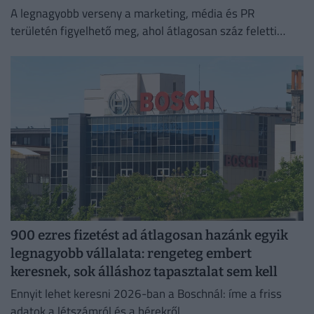
A legnagyobb verseny a marketing, média és PR
területén figyelhető meg, ahol átlagosan száz feletti
jelentkező juthat egy pályakezdő állásra.
900 ezres fizetést ad átlagosan hazánk egyik
legnagyobb vállalata: rengeteg embert
keresnek, sok álláshoz tapasztalat sem kell
Ennyit lehet keresni 2026-ban a Boschnál: íme a friss
adatok a létszámról és a bérekről.