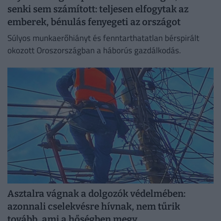
senki sem számított: teljesen elfogytak az
emberek, bénulás fenyegeti az országot
Súlyos munkaerőhiányt és fenntarthatatlan bérspirált
okozott Oroszországban a háborús gazdálkodás.
Asztalra vágnak a dolgozók védelmében:
azonnali cselekvésre hívnak, nem tűrik
tovább, ami a hőségben megy