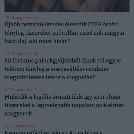
2026. augusztus 7.
Újabb rezsicsökkentés élesedik 2026 őszén:
tényleg tízezreket spórolhat ezzel sok magyar
háztulaj, aki most kivár?
2026. augusztus 6.
50 forintos palackgyűjtésből élnek túl egyre
többen: tényleg a visszaváltási rendszer
megszüntetése lenne a megoldás?
2026. augusztus 7.
Működik a legális áramtrükk: így spórolnak
tízezreket a legmelegebb napokon az élelmes
magyarok
2026. augusztus 7.
Nagyon ráfázhat, aki az AI-ra bízza a