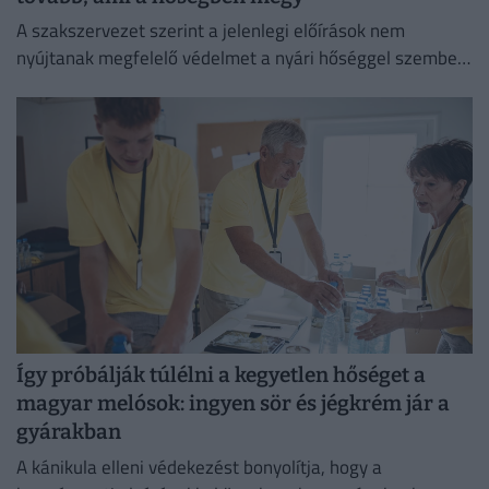
A szakszervezet szerint a jelenlegi előírások nem
nyújtanak megfelelő védelmet a nyári hőséggel szemben,
ezért aláírásgyűjtést indítottak a dolgozók egészségének
védelmében.
Így próbálják túlélni a kegyetlen hőséget a
magyar melósok: ingyen sör és jégkrém jár a
gyárakban
A kánikula elleni védekezést bonyolítja, hogy a