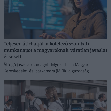
Teljesen átírhatják a kötelező szombati
munkanapot a magyaroknak: váratlan javaslat
érkezett
Átfogó javaslatcsomagot dolgozott ki a Magyar
Kereskedelmi és Iparkamara (MKIK) a gazdaság
működőképességének megőrzése és az energiaválság
kezelése érdekében.