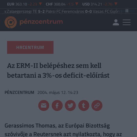
EUR
363.18
-2.23
CHF
388.84
-1.5
USD
314.21
-2.76
rszegi TE
5-2
Paksi FC
|
Ferencváros
0-0
Vasas FC
|
Győri ETO FC
4-0
Nyíregy
HRCENTRUM
Az ERM-II belépéshez sem kell
betartani a 3%-os deficit-előírást
PÉNZCENTRUM
2004. május 12. 14:23
Gerassimos Thomas, az Európai Bizottság
szóvivője a Reutersnek azt nyilatkozta, hogy az