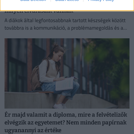
csak így hajlandók dolgozni: elképesztő,
milyen elvárásaik vannak
A diákok által legfontosabbnak tartott készségek között
továbbra is a kommunikáció, a problémamegoldás és a
kritikus gondolkodás vezet.
Ér majd valamit a diploma, mire a felvételizők
elvégzik az egyetemet? Nem minden papírnak
ugyanannyi az értéke