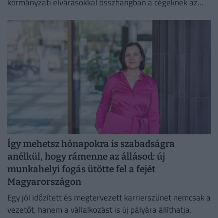
kormányzati elvárásokkal összhangban a cégeknek az
energiafogyasztásukat is mérsékelniük kell.
Így mehetsz hónapokra is szabadságra
anélkül, hogy rámenne az állásod: új
munkahelyi fogás ütötte fel a fejét
Magyarországon
Egy jól időzített és megtervezett karrierszünet nemcsak a
vezetőt, hanem a vállalkozást is új pályára állíthatja.