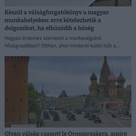
Készül a válságforgatókönyv a magyar
munkahelyeken: erre kötelezhetik a
dolgozókat, ha elhúzódik a hőség
Hogyan érdemes szervezni a munkavégzést
hőségriadóban? Otthon, ahol mindenki külön hűti a
lakását, vagy egy korszerű, energiahatékony
irodaházban, ahol a hűtés központilag működik.
Olyan válság csapott le Oroszországra, amire