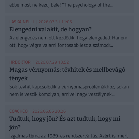
ebbe most ne kezdj bele! "The psychology of the...
LASKAINELLI
| 2026.07.31 11:05
Elengedni valakit, de hogyan?
Az elengedés nem ott kezdődik, hogy elengeded. Hanem
ott, hogy végre valami fontosabb lesz a számodr...
HRDOKTOR
| 2026.07.29 13:52
Magas vérnyomás: tévhitek és mellbevágó
tények
Sok tévhit kapcsolódik a vérnyomásproblémákhoz, sokan
nem is veszik komolyan, amivel nagy veszélynek...
COACHCO
| 2026.05.05 20:26
Tudtuk, hogy jön? És azt tudtuk, hogy mi
jön?
Izgalmas téma az 1989-es rendszerváltás. Azért is, mert