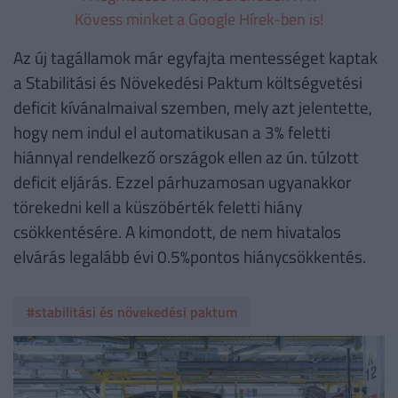
Kövess minket a Google Hírek-ben is!
Az új tagállamok már egyfajta mentességet kaptak
a Stabilitási és Növekedési Paktum költségvetési
deficit kívánalmaival szemben, mely azt jelentette,
hogy nem indul el automatikusan a 3% feletti
hiánnyal rendelkező országok ellen az ún. túlzott
deficit eljárás. Ezzel párhuzamosan ugyanakkor
törekedni kell a küszöbérték feletti hiány
csökkentésére. A kimondott, de nem hivatalos
elvárás legalább évi 0.5%pontos hiánycsökkentés.
#stabilitási és növekedési paktum