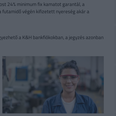
 most 24% minimum fix kamatot garantál, a
 futamidő végén kifizetett nyereség akár a
jegyezhető a K&H bankfiókokban, a jegyzés azonban