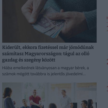
Kiderült, ekkora fizetéssel már jómódúnak
számítasz Magyarországon: tágul az olló
gazdag és szegény között
Hiába emelkednek látványosan a magyar bérek, a
számok mögött továbbra is jelentős jövedelmi
különbségek húzódnak meg.