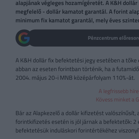
alapjának végleges hozamígéretét. A K&H dollár f
megfelelő - dollár kamatot garantál. A forint ala
minimum fix kamatot garantál, mely éves szinten
Pénzcentrum előresoro
A K&H dollár fix befektetési jegy esetében a tőke é
abban az eseten forintban történik, ha a futamidő
2004. május 20-i MNB középárfolyam 110%-át.
A legfrissebb hír
Kövess minket a G
Bár az Alapkezelő a dollár kifizetést valószínűsí
forintkifizetés esetén is jól járnak a befektetők: 
befektetésük induláskori forintértékéhez viszonyí