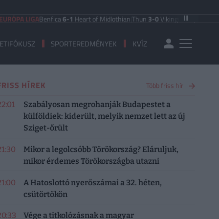
LIGA
Benfica
6-1
Heart of Midlothian
|
Thun
3-0
Vikingur Reykjavik
|
PAOK Salo
ETIFÓKUSZ
SPORTEREDMÉNYEK
KVÍZ
FRISS HÍREK
Több friss hír
22:01
Szabályosan megrohanják Budapestet a
külföldiek: kiderült, melyik nemzet lett az új
Sziget-őrült
21:30
Mikor a legolcsóbb Törökország? Eláruljuk,
mikor érdemes Törökországba utazni
21:00
A Hatoslottó nyerőszámai a 32. héten,
csütörtökön
20:33
Vége a titkolózásnak a magyar