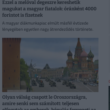
Ezzel a melóval degeszre kereshetik
magukat a magyar fiatalok: óránként 4000
forintot is fizetnek
A magyar diákmunkapiac elmúlt másfél évtizede
lényegében egyetlen nagy átrendeződés története.
Olyan válság csapott le Oroszországra,
amire senki sem számított: teljesen
elfogytak az emberek, bénulás fenyegeti az