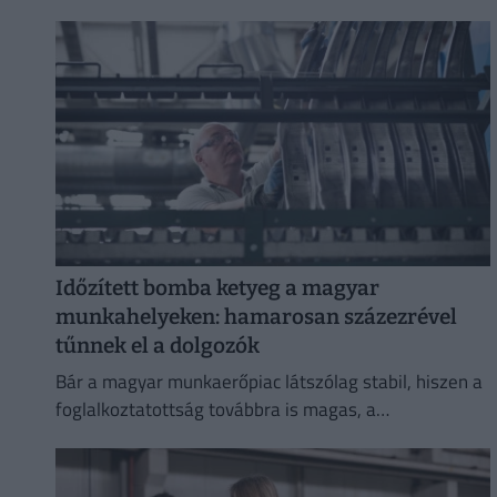
állíthatja.
Időzített bomba ketyeg a magyar
munkahelyeken: hamarosan százezrével
tűnnek el a dolgozók
Bár a magyar munkaerőpiac látszólag stabil, hiszen a
foglalkoztatottság továbbra is magas, a
munkanélküliség pedig nem emelkedik drámai
mértékben.