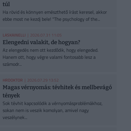
túl
Ha rövid és könnyen emészthető írást keresel, akkor
ebbe most ne kezdj bele! "The psychology of the...
LASKAINELLI
| 2026.07.31 11:05
Elengedni valakit, de hogyan?
Az elengedés nem ott kezdődik, hogy elengeded.
Hanem ott, hogy végre valami fontosabb lesz a
számodr...
HRDOKTOR
| 2026.07.29 13:52
Magas vérnyomás: tévhitek és mellbevágó
tények
Sok tévhit kapcsolódik a vérnyomásproblémákhoz,
sokan nem is veszik komolyan, amivel nagy
veszélynek...