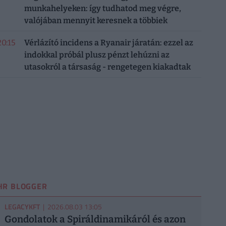
munkahelyeken: így tudhatod meg végre,
valójában mennyit keresnek a többiek
20:15
Vérlázító incidens a Ryanair járatán: ezzel az
indokkal próbál plusz pénzt lehúzni az
utasokról a társaság - rengetegen kiakadtak
HR BLOGGER
LEGACYKFT
| 2026.08.03 13:05
Gondolatok a Spiráldinamikáról és azon