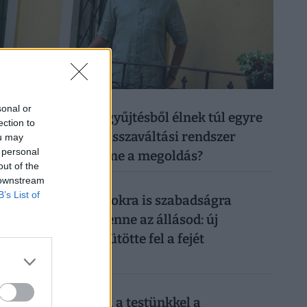
026. augusztus 6.
sonal or
50 forintos palackgyűjtésből élnek túl egyre
ection to
többen: tényleg a visszaváltási rendszer
ou may
 personal
megszüntetése lenne a megoldás?
out of the
 downstream
026. augusztus 5.
B’s List of
Így mehetsz hónapokra is szabadságra
anélkül, hogy rámenne az állásod: új
munkahelyi fogás ütötte fel a fejét
Magyarországon
026. augusztus 6.
Sokkoló, mit művel a testünkkel a