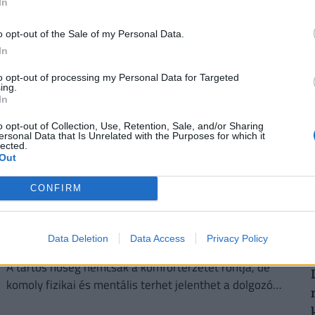
In
kormányzati elvárásokkal összhangban a cégeknek az
energiafogyasztásukat is mérsékelniük kell.
o opt-out of the Sale of my Personal Data.
In
2
to opt-out of processing my Personal Data for Targeted
ing.
In
o opt-out of Collection, Use, Retention, Sale, and/or Sharing
ersonal Data that Is Unrelated with the Purposes for which it
lected.
2
Out
CONFIRM
Kegyetlen hetek várnak a dolgozó
magyarokra: életveszélyes csapdát rejt ez az
Data Deletion
Data Access
Privacy Policy
időszak
A tartós hőség nemcsak a komfortérzetet rontja, de
komoly fizikai és mentális terhet jelenthet a dolgozók
számára.