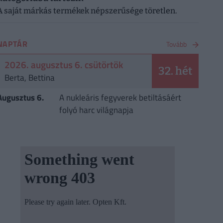
A saját márkás termékek népszerűsége töretlen.
NAPTÁR
Tovább
2026. augusztus 6. csütörtök
32. hét
Berta, Bettina
Augusztus 6.
A nukleáris fegyverek betiltásáért
folyó harc világnapja