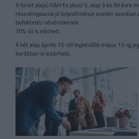
A forint alapú K&H fix plusz 5. alap 3 és fél évre
részvénypiacok jó teljesítménye esetén azonban a
befektetés névértékének
70%-át is elérheti.
A két alap április 15-től legkésőbb május 13-ig 
korábban is lezárható.