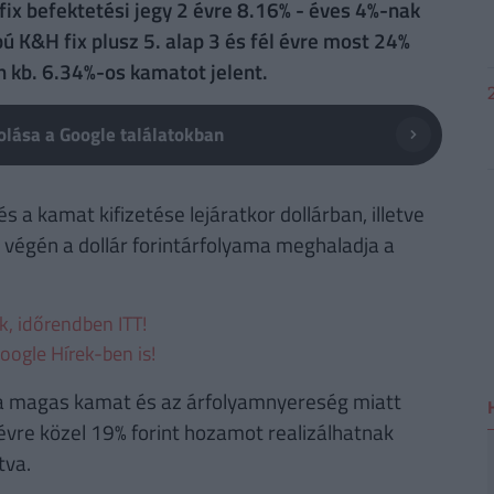
ix befektetési jegy 2 évre 8.16% - éves 4%-nak
pú K&H fix plusz 5. alap 3 és fél évre most 24%
 kb. 6.34%-os kamatot jelent.
lása a Google találatokban
s a kamat kifizetése lejáratkor dollárban, illetve
 végén a dollár forintárfolyama meghaladja a
ek, időrendben ITT!
oogle Hírek-ben is!
t, a magas kamat és az árfolyamnyereség miatt
2 évre közel 19% forint hozamot realizálhatnak
tva.