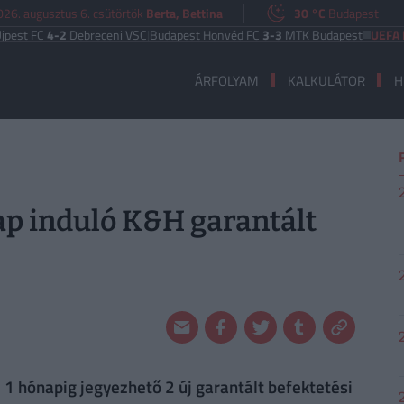
026. augusztus 6. csütörtök
Berta, Bettina
30 °C
Budapest
4-2
Debreceni VSC
|
Budapest Honvéd FC
3-3
MTK Budapest
UEFA EURÓPA 
ÁRFOLYAM
KALKULÁTOR
H
ap induló K&H garantált
 1 hónapig jegyezhető 2 új garantált befektetési