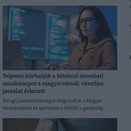
Teljesen átírhatják a kötelező szombati
munkanapot a magyaroknak: váratlan
javaslat érkezett
Átfogó javaslatcsomagot dolgozott ki a Magyar
Kereskedelmi és Iparkamara (MKIK) a gazdaság
működőképességének megőrzése és az
energiaválság kezelése érdekében.