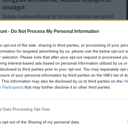
országot
Súlyos munkaerőhiányt és fenntarthatatlan bérspirált
okozott Oroszországban a háborús gazdálkodás.
rum -
Do Not Process My Personal Information
2
to opt-out of the sale, sharing to third parties, or processing of your per
formation for targeted advertising by us, please use the below opt-out s
r selection. Please note that after your opt-out request is processed y
eing interest-based ads based on personal information utilized by us or
disclosed to third parties prior to your opt-out. You may separately opt-
losure of your personal information by third parties on the IAB’s list of
2
. This information may also be disclosed by us to third parties on the
IA
Participants
that may further disclose it to other third parties.
Így próbálják túlélni a kegyetlen hőséget a
magyar melósok: ingyen sör és jégkrém jár
l Data Processing Opt Outs
a gyárakban
2
o opt-out of the Sharing of my personal data.
A kánikula elleni védekezést bonyolítja, hogy a