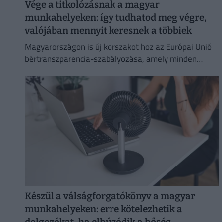
Vége a titkolózásnak a magyar
munkahelyeken: így tudhatod meg végre,
valójában mennyit keresnek a többiek
Magyarországon is új korszakot hoz az Európai Unió
bértranszparencia-szabályozása, amely minden
eddiginél átláthatóbbá teszi a vállalati javadalmazást:
Készül a válságforgatókönyv a magyar
munkahelyeken: erre kötelezhetik a
dolgozókat, ha elhúzódik a hőség