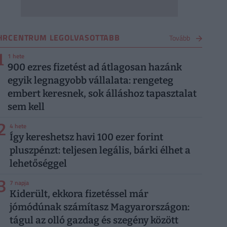
HRCENTRUM LEGOLVASOTTABB
Tovább
1
1 hete
900 ezres fizetést ad átlagosan hazánk
egyik legnagyobb vállalata: rengeteg
embert keresnek, sok álláshoz tapasztalat
sem kell
2
4 hete
Így kereshetsz havi 100 ezer forint
pluszpénzt: teljesen legális, bárki élhet a
lehetőséggel
3
7 napja
Kiderült, ekkora fizetéssel már
jómódúnak számítasz Magyarországon:
tágul az olló gazdag és szegény között