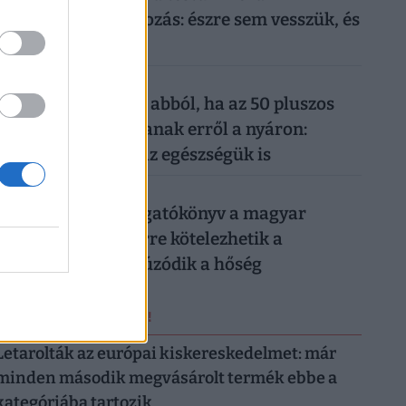
mindennapi mobilozás: észre sem vesszük, és
máris kész a baj
026. augusztus 6.
Komoly baj is lehet abból, ha az 50 pluszos
magyarok lemondanak erről a nyáron:
könnyen rámehet az egészségük is
026. augusztus 6.
Készül a válságforgatókönyv a magyar
munkahelyeken: erre kötelezhetik a
dolgozókat, ha elhúzódik a hőség
ERRŐL NE MARADJ LE!
Letarolták az európai kiskereskedelmet: már
minden második megvásárolt termék ebbe a
kategóriába tartozik