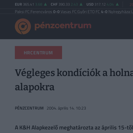
EUR
365.41
3.68
CHF
390.33
2.43
USD
317.12
4.04
2
Paksi FC
|
Ferencváros
0-0
Vasas FC
|
Győri ETO FC
4-0
Nyíregyháza
|
Újpest FC
HRCENTRUM
Végleges kondíciók a holn
alapokra
PÉNZCENTRUM
2004. április 14. 10:23
A K&H Alapkezelő meghatározta az április 15-től