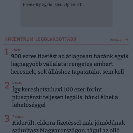
HRCENTRUM LEGOLVASOTTABB
Tovább
1
1 hete
900 ezres fizetést ad átlagosan hazánk egyik
legnagyobb vállalata: rengeteg embert
keresnek, sok álláshoz tapasztalat sem kell
2
4 hete
Így kereshetsz havi 100 ezer forint
pluszpénzt: teljesen legális, bárki élhet a
lehetőséggel
3
7 napja
Kiderült, ekkora fizetéssel már jómódúnak
számítasz Magyarországon: tágul az olló