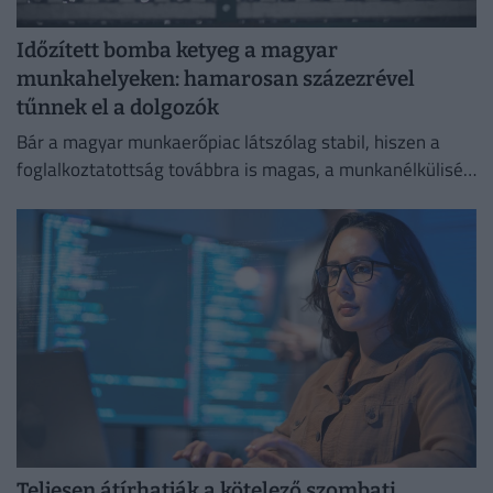
Időzített bomba ketyeg a magyar
munkahelyeken: hamarosan százezrével
tűnnek el a dolgozók
Bár a magyar munkaerőpiac látszólag stabil, hiszen a
foglalkoztatottság továbbra is magas, a munkanélküliség
pedig nem emelkedik drámai mértékben.
Teljesen átírhatják a kötelező szombati