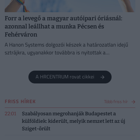
Forr a levegő a magyar autóipari óriásnál:
azonnal leállhat a munka Pécsen és
Fehérváron
A Hanon Systems dolgozói készek a határozatlan idejű
sztrájkra, ugyanakkor továbbra is nyitottak a
megállapodásra.
A HRCENTRUM rovat cikkei
FRISS HÍREK
Több friss hír
22:01
Szabályosan megrohanják Budapestet a
külföldiek: kiderült, melyik nemzet lett az új
Sziget-őrült