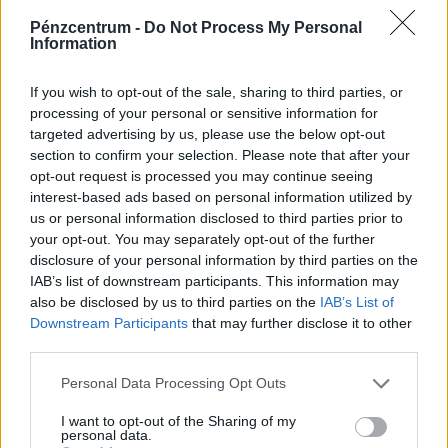
Pénzcentrum -
Do Not Process My Personal
Information
If you wish to opt-out of the sale, sharing to third parties, or
processing of your personal or sensitive information for
targeted advertising by us, please use the below opt-out
section to confirm your selection. Please note that after your
opt-out request is processed you may continue seeing
interest-based ads based on personal information utilized by
us or personal information disclosed to third parties prior to
your opt-out. You may separately opt-out of the further
El vannak tévedve a mai diákok? Sokan már
disclosure of your personal information by third parties on the
csak így hajlandók dolgozni: elképesztő,
IAB’s list of downstream participants. This information may
milyen elvárásaik vannak
also be disclosed by us to third parties on the
IAB’s List of
Downstream Participants
that may further disclose it to other
A diákok által legfontosabbnak tartott készségek között
third parties.
továbbra is a kommunikáció, a problémamegoldás és a
kritikus gondolkodás vezet.
Personal Data Processing Opt Outs
I want to opt-out of the Sharing of my
personal data.