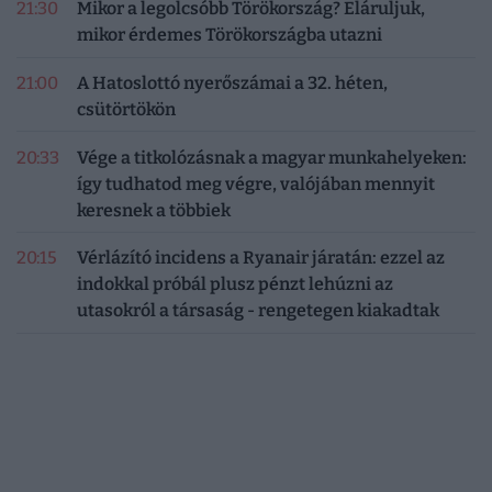
21:30
Mikor a legolcsóbb Törökország? Eláruljuk,
mikor érdemes Törökországba utazni
21:00
A Hatoslottó nyerőszámai a 32. héten,
csütörtökön
20:33
Vége a titkolózásnak a magyar munkahelyeken:
így tudhatod meg végre, valójában mennyit
keresnek a többiek
20:15
Vérlázító incidens a Ryanair járatán: ezzel az
indokkal próbál plusz pénzt lehúzni az
utasokról a társaság - rengetegen kiakadtak