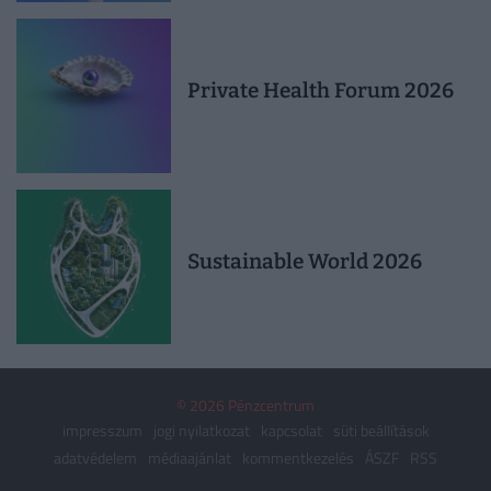
Private Health Forum 2026
Sustainable World 2026
© 2026 Pénzcentrum
impresszum
jogi nyilatkozat
kapcsolat
süti beállítások
adatvédelem
médiaajánlat
kommentkezelés
ÁSZF
RSS