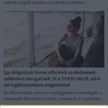
számok mögött továbbra is jelentős jövedelmi
különbségek húzódnak meg.
Így dolgoznak home officeból az élelmesek,
miközben utazgatnak: itt a TOP10 úticél, ahol
ezt legkönnyebben megteheted
Az IWG kutatása szerint a helyfüggetlen munkavégzés a
válaszadók 90%-ánál javította a munka és a magánélet
egyensúlyát, míg 80%-uk produktívabbnak érzi magát.