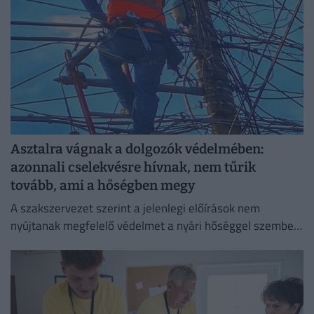
Asztalra vágnak a dolgozók védelmében:
azonnali cselekvésre hívnak, nem tűrik
tovább, ami a hőségben megy
A szakszervezet szerint a jelenlegi előírások nem
nyújtanak megfelelő védelmet a nyári hőséggel szemben,
ezért aláírásgyűjtést indítottak a dolgozók egészségének
védelmében.