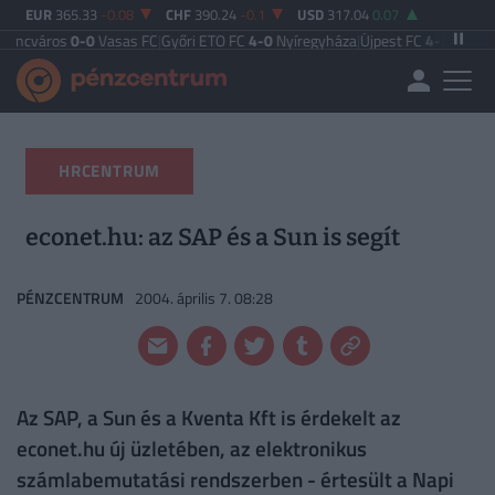
EUR
365.33
-0.08
CHF
390.24
-0.1
USD
317.04
0.07
0-0
Vasas FC
|
Győri ETO FC
4-0
Nyíregyháza
|
Újpest FC
4-2
Debreceni VSC
|
B
HRCENTRUM
econet.hu: az SAP és a Sun is segít
PÉNZCENTRUM
2004. április 7. 08:28
Az SAP, a Sun és a Kventa Kft is érdekelt az
econet.hu új üzletében, az elektronikus
számlabemutatási rendszerben - értesült a Napi