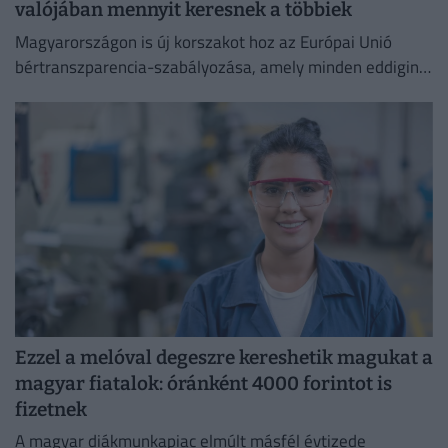
valójában mennyit keresnek a többiek
Magyarországon is új korszakot hoz az Európai Unió
bértranszparencia-szabályozása, amely minden eddiginél
átláthatóbbá teszi a vállalati javadalmazást:
Ezzel a melóval degeszre kereshetik magukat a
magyar fiatalok: óránként 4000 forintot is
fizetnek
A magyar diákmunkapiac elmúlt másfél évtizede