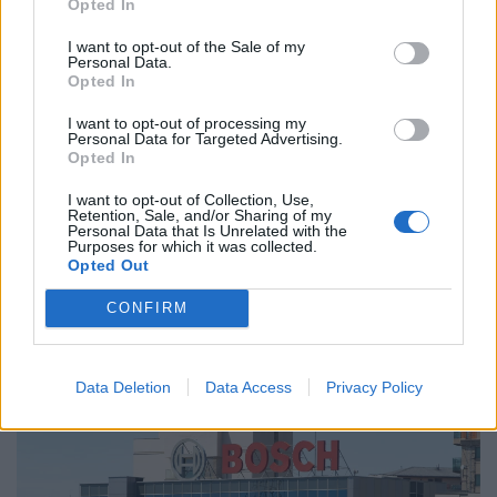
Opted In
I want to opt-out of the Sale of my
Personal Data.
Opted In
I want to opt-out of processing my
Personal Data for Targeted Advertising.
Opted In
I want to opt-out of Collection, Use,
Retention, Sale, and/or Sharing of my
Ér majd valamit a diploma, mire a felvételizők
Personal Data that Is Unrelated with the
Purposes for which it was collected.
elvégzik az egyetemet? Nem minden papírnak
Opted Out
ugyanannyi az értéke
CONFIRM
A legnagyobb verseny a marketing, média és PR
területén figyelhető meg, ahol átlagosan száz feletti
jelentkező juthat egy pályakezdő állásra.
Data Deletion
Data Access
Privacy Policy