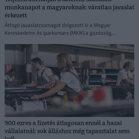
munkanapot a magyaroknak: váratlan javaslat
érkezett
Átfogó javaslatcsomagot dolgozott ki a Magyar
Kereskedelmi és Iparkamara (MKIK) a gazdaság
működőképességének megőrzése és az energiaválság
kezelése érdekében.
900 ezres a fizetés átlagosan ennél a hazai
vállalatnál: sok álláshoz még tapasztalat sem