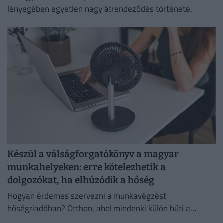
lényegében egyetlen nagy átrendeződés története.
Készül a válságforgatókönyv a magyar
munkahelyeken: erre kötelezhetik a
dolgozókat, ha elhúzódik a hőség
Hogyan érdemes szervezni a munkavégzést
hőségriadóban? Otthon, ahol mindenki külön hűti a
lakását, vagy egy korszerű, energiahatékony