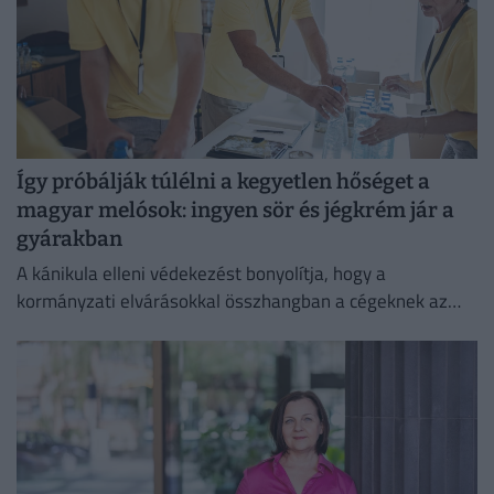
Így próbálják túlélni a kegyetlen hőséget a
magyar melósok: ingyen sör és jégkrém jár a
gyárakban
A kánikula elleni védekezést bonyolítja, hogy a
kormányzati elvárásokkal összhangban a cégeknek az
energiafogyasztásukat is mérsékelniük kell.