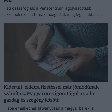
kell
Heti összefoglaló a Pénzcentrum legolvasottabb
cikkeiből: ezek a témák mozgatták meg leginkább az
olvasókat.
Kiderült, ekkora fizetéssel már jómódúnak
számítasz Magyarországon: tágul az olló
gazdag és szegény között
Hiába emelkednek látványosan a magyar bérek, a