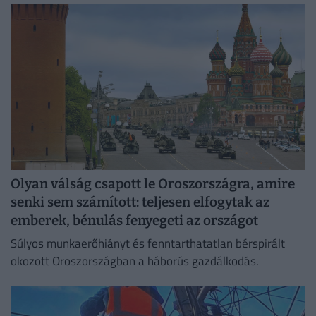
irodaházban, ahol a hűtés központilag működik.
Olyan válság csapott le Oroszországra, amire
senki sem számított: teljesen elfogytak az
emberek, bénulás fenyegeti az országot
Súlyos munkaerőhiányt és fenntarthatatlan bérspirált
okozott Oroszországban a háborús gazdálkodás.