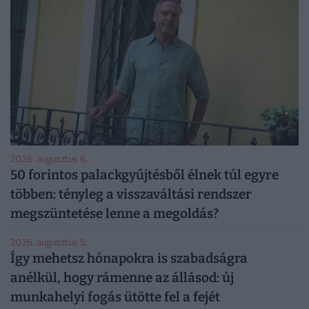
2026. augusztus 6.
50 forintos palackgyűjtésből élnek túl egyre
többen: tényleg a visszaváltási rendszer
megszüntetése lenne a megoldás?
2026. augusztus 5.
Így mehetsz hónapokra is szabadságra
anélkül, hogy rámenne az állásod: új
munkahelyi fogás ütötte fel a fejét