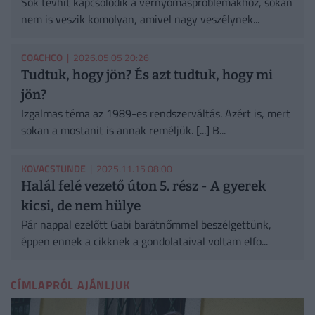
Sok tévhit kapcsolódik a vérnyomásproblémákhoz, sokan
nem is veszik komolyan, amivel nagy veszélynek...
COACHCO
| 2026.05.05 20:26
Tudtuk, hogy jön? És azt tudtuk, hogy mi
jön?
Izgalmas téma az 1989-es rendszerváltás. Azért is, mert
sokan a mostanit is annak reméljük. [...] B...
KOVACSTUNDE
| 2025.11.15 08:00
Halál felé vezető úton 5. rész - A gyerek
kicsi, de nem hülye
Pár nappal ezelőtt Gabi barátnőmmel beszélgettünk,
éppen ennek a cikknek a gondolataival voltam elfo...
CÍMLAPRÓL AJÁNLJUK