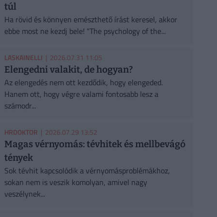
túl
Ha rövid és könnyen emészthető írást keresel, akkor
ebbe most ne kezdj bele! "The psychology of the...
LASKAINELLI
| 2026.07.31 11:05
Elengedni valakit, de hogyan?
Az elengedés nem ott kezdődik, hogy elengeded.
Hanem ott, hogy végre valami fontosabb lesz a
számodr...
HRDOKTOR
| 2026.07.29 13:52
Magas vérnyomás: tévhitek és mellbevágó
tények
Sok tévhit kapcsolódik a vérnyomásproblémákhoz,
sokan nem is veszik komolyan, amivel nagy
veszélynek...