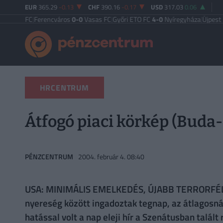
EUR
365.29
-0.13
CHF
390.16
-0.17
USD
317.03
0.06
si FC
|
Ferencváros
0-0
Vasas FC
|
Győri ETO FC
4-0
Nyíregyháza
|
Újpest FC
4-
HRCENTRUM
Átfogó piaci körkép (Buda
PÉNZCENTRUM
2004. február 4. 08:40
USA: MINIMÁLIS EMELKEDÉS, ÚJABB TERRORFÉLEL
nyereség között ingadoztak tegnap, az átlagosná
hatással volt a nap eleji hír a Szenátusban talált