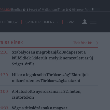
A
Benfica
6-1
Heart of Midlothian
|
Thun
3-0
Vikingur Reykjavik
|
PAOK Salonik
ETIFÓKUSZ
SPORTEREDMÉNYEK
KVÍZ
FRISS HÍREK
Több friss hír
22:01
Szabályosan megrohanják Budapestet a
külföldiek: kiderült, melyik nemzet lett az új
Sziget-őrült
21:30
Mikor a legolcsóbb Törökország? Eláruljuk,
mikor érdemes Törökországba utazni
21:00
A Hatoslottó nyerőszámai a 32. héten,
csütörtökön
20:33
Vége a titkolózásnak a magyar