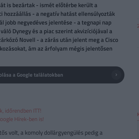
át is bezártak - ismét előtérbe került a
i hozzáállás - a negatív hatást ellensúlyozták
nál jobb negyedéves jelentése - a tegnapi nap
váló Dynegy és a piac szerint akvizíciójával a
árkózó Novell - a zárás után jelent meg a Cisco
akozásokat, ám az árfolyam mégis jelentősen
lása a Google találatokban
ek, időrendben ITT!
oogle Hírek-ben is!
tős volt, a komoly dollárgyengülés pedig a