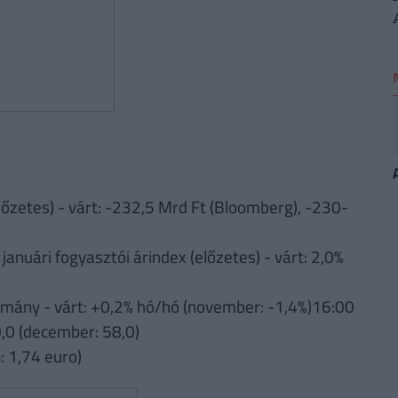
zetes) - várt: -232,5 Mrd Ft (Bloomberg), -230-
anuári fogyasztói árindex (előzetes) - várt: 2,0%
omány - várt: +0,2% hó/hó (november: -1,4%)16:00
0,0 (december: 58,0)
 1,74 euro)