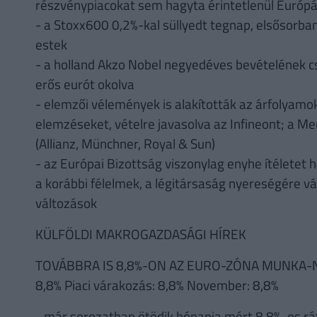
részvénypiacokat sem hagyta érintetlenül Európ
- a Stoxx600 0,2%-kal süllyedt tegnap, elsősorba
estek
- a holland Akzo Nobel negyedéves bevételének 
erős eurót okolva
- elemzői vélemények is alakították az árfolyamok
elemzéseket, vételre javasolva az Infineont; a Mer
(Allianz, Münchner, Royal & Sun)
- az Európai Bizottság viszonylag enyhe ítéletet 
a korábbi félelmek, a légitársaság nyereségére v
változások
KÜLFÖLDI MAKROGAZDASÁGI HÍREK
TOVÁBBRA IS 8,8%-ON AZ EURO-ZÓNA MUNKA-NÉ
8,8% Piaci várakozás: 8,8% November: 8,8%
- már sorozatban ötödik hónapja mért 8,8%-os rá