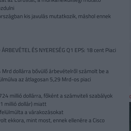
zdulni
rszágban kis javulás mutatkozik, máshol ennek
RBEVÉTEL ÉS NYERESÉG Q1 EPS: 18 cent Piaci
4 Mrd dollárra bővülő árbevételről számolt be a
ülmúlva az átlagosan 5,29 Mrd-os piaci
4 millió dollárra, főként a számviteli szabályok
millió dollár) miatt
 felülmúlta a várakozásokat
lt ekkora, mint most, ennek ellenére a Cisco