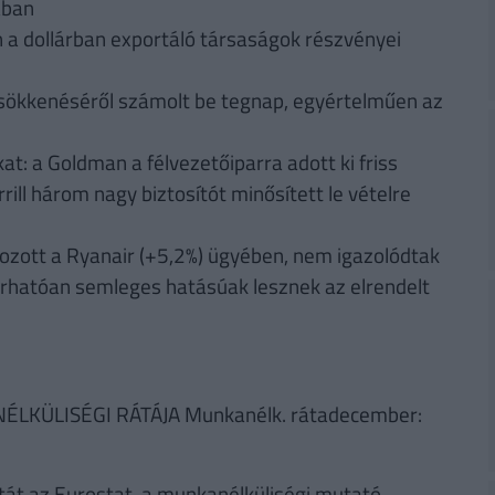
ában
n a dollárban exportáló társaságok részvényei
csökkenéséről számolt be tegnap, egyértelműen az
at: a Goldman a félvezetőiparra adott ki friss
rill három nagy biztosítót minősített le vételre
hozott a Ryanair (+5,2%) ügyében, nem igazolódtak
árhatóan semleges hatásúak lesznek az elrendelt
LKÜLISÉGI RÁTÁJA Munkanélk. rátadecember:
tát az Eurostat, a munkanélküliségi mutató