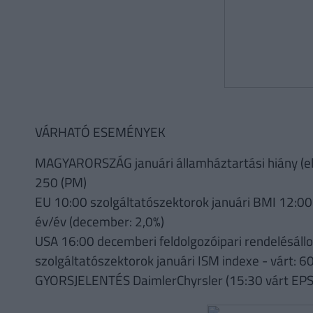
VÁRHATÓ ESEMÉNYEK
MAGYARORSZÁG januári államháztartási hiány (elő
250 (PM)
EU 10:00 szolgáltatószektorok januári BMI 12:00 j
év/év (december: 2,0%)
USA 16:00 decemberi feldolgozóipari rendelésáll
szolgáltatószektorok januári ISM indexe - várt: 6
GYORSJELENTÉS DaimlerChyrsler (15:30 várt EPS: