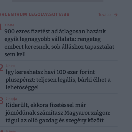
HRCENTRUM LEGOLVASOTTABB
Tovább
1
1 hete
900 ezres fizetést ad átlagosan hazánk
egyik legnagyobb vállalata: rengeteg
embert keresnek, sok álláshoz tapasztalat
sem kell
2
4 hete
Így kereshetsz havi 100 ezer forint
pluszpénzt: teljesen legális, bárki élhet a
lehetőséggel
3
7 napja
Kiderült, ekkora fizetéssel már
jómódúnak számítasz Magyarországon:
tágul az olló gazdag és szegény között
3 hete