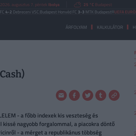
2026. augusztus 7. péntek
Ibolya
25 °C
Budapest
2
Debreceni VSC
|
Budapest Honvéd FC
3-3
MTK Budapest
UEFA EURÓPA LIG
ÁRFOLYAM
KALKULÁTOR
H
-Cash)
EM - a főbb indexek kis veszteség és
l kissé nagyobb forgalommal, a piacokra döntő
 ricinről - a mérget a republikánus többség