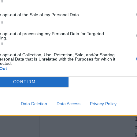
Q4 nettó: 857 m EUR Piaci várakozás: 748 m
In
o opt-out of the Sale of my Personal Data.
In
vben, elsősorban a befektetési banki
2
to opt-out of processing my Personal Data for Targeted
ing.
 nyereség ismeretében ma reggel azt is
In
ervezett 45-rőls
o opt-out of Collection, Use, Retention, Sale, and/or Sharing
ersonal Data that Is Unrelated with the Purposes for which it
lected.
2
Out
CONFIRM
Data Deletion
Data Access
Privacy Policy