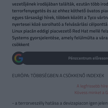
vezetőjének irodájában találták, ezután több irod
terrorfenyegetés és az ehhez köthető óvatos piac
egyes társasági hírek, többek között a Tyco várt
nyertesei közé sorolható a felvásárlási célponttá 
Linux piacán eddigi piacvezető Red Hat mellé felz
Systems gyorsjelentése, amely felülmúlta a vár
csökkent
Pénzcentrum előresoro
EURÓPA: TÖBBSÉGBEN A CSÖKKENŐ INDEXEK
A legfrissebb hír
Kövess minket a G
- a terrorveszély hatása a devizapiacon igen jelen