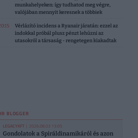
munkahelyeken: így tudhatod meg végre,
valójában mennyit keresnek a többiek
20:15
Vérlázító incidens a Ryanair járatán: ezzel az
indokkal próbál plusz pénzt lehúzni az
utasokról a társaság - rengetegen kiakadtak
HR BLOGGER
LEGACYKFT
| 2026.08.03 13:05
Gondolatok a Spiráldinamikáról és azon