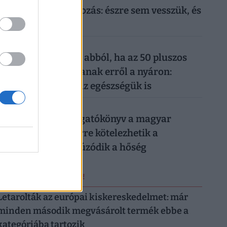
mindennapi mobilozás: észre sem vesszük, és
máris kész a baj
026. augusztus 6.
Komoly baj is lehet abból, ha az 50 pluszos
magyarok lemondanak erről a nyáron:
könnyen rámehet az egészségük is
026. augusztus 6.
Készül a válságforgatókönyv a magyar
munkahelyeken: erre kötelezhetik a
dolgozókat, ha elhúzódik a hőség
ERRŐL NE MARADJ LE!
Letarolták az európai kiskereskedelmet: már
minden második megvásárolt termék ebbe a
kategóriába tartozik