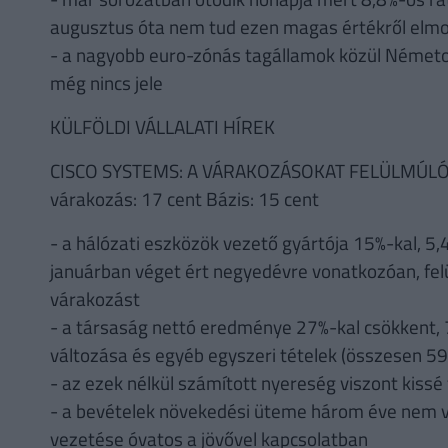
augusztus óta nem tud ezen magas értékről elmo
- a nagyobb euro-zónás tagállamok közül Németo
még nincs jele
KÜLFÖLDI VÁLLALATI HÍREK
CISCO SYSTEMS: A VÁRAKOZÁSOKAT FELÜLMÚLÓ Á
várakozás: 17 cent Bázis: 15 cent
- a hálózati eszközök vezető gyártója 15%-kal, 5,
januárban véget ért negyedévre vonatkozóan, fel
várakozást
- a társaság nettó eredménye 27%-kal csökkent, 72
változása és egyéb egyszeri tételek (összesen 591 
- az ezek nélkül számított nyereség viszont kissé
- a bevételek növekedési üteme három éve nem vo
vezetése óvatos a jövővel kapcsolatban