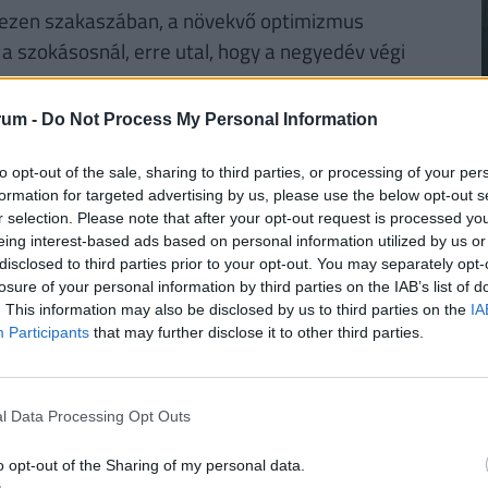
és ezen szakaszában, a növekvő optimizmus
a szokásosnál, erre utal, hogy a negyedév végi
 felfokozott várakozások miatt következhetett
rum -
Do Not Process My Personal Information
2
to opt-out of the sale, sharing to third parties, or processing of your per
formation for targeted advertising by us, please use the below opt-out s
r selection. Please note that after your opt-out request is processed y
eing interest-based ads based on personal information utilized by us or
futamidőre, akkor a törlesztőrészletek szerinti
disclosed to third parties prior to your opt-out. You may separately opt-
losure of your personal information by third parties on the IAB’s list of
i 42 386
forintos törlesztővel a Raiffeisen Bank
2
. This information may also be disclosed by us to third parties on the
IA
től a
CIB Bank (THM 11,29%-ot)
és a
MagNet
Participants
that may further disclose it to other third parties.
i bankok ajánlataiért, illetve a konstrukciók
fizetendő összeg, stb.) keresd fel a
Pénzcentrum
l Data Processing Opt Outs
2
o opt-out of the Sharing of my personal data.