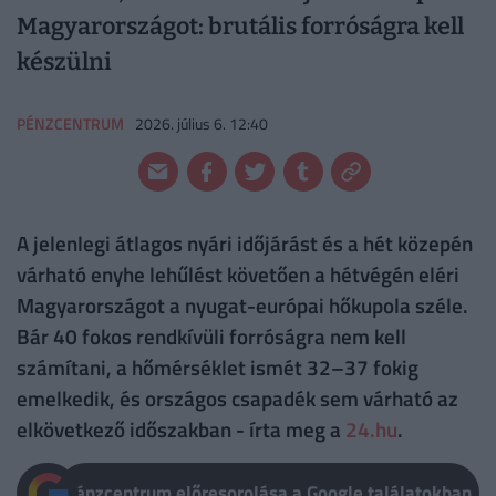
Magyarországot: brutális forróságra kell
készülni
PÉNZCENTRUM
2026. július 6. 12:40
A jelenlegi átlagos nyári időjárást és a hét közepén
várható enyhe lehűlést követően a hétvégén eléri
Magyarországot a nyugat-európai hőkupola széle.
Bár 40 fokos rendkívüli forróságra nem kell
számítani, a hőmérséklet ismét 32–37 fokig
emelkedik, és országos csapadék sem várható az
elkövetkező időszakban - írta meg a
24.hu
.
Pénzcentrum előresorolása a Google találatokban