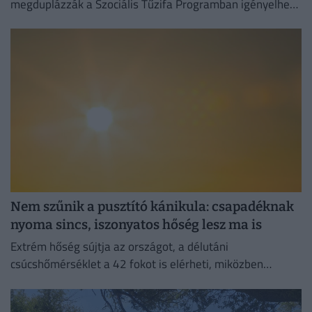
megduplázzák a Szociális Tűzifa Programban igényelhető
famennyiséget és az erre fordított költségvetési keretet.
Nem szűnik a pusztító kánikula: csapadéknak
nyoma sincs, iszonyatos hőség lesz ma is
Extrém hőség sújtja az országot, a délutáni
csúcshőmérséklet a 42 fokot is elérheti, miközben
csapadékra egyáltalán nem lehet számítani.