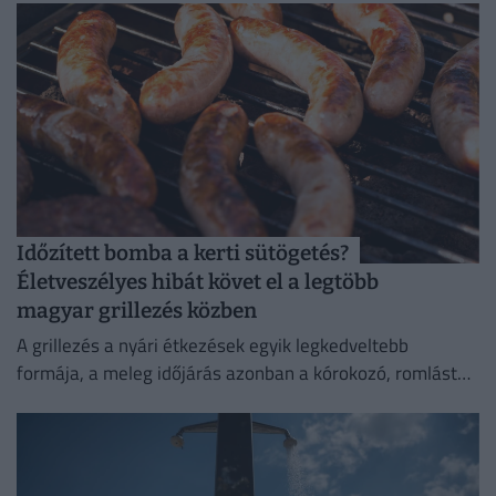
Időzített bomba a kerti sütögetés?
Életveszélyes hibát követ el a legtöbb
magyar grillezés közben
A grillezés a nyári étkezések egyik legkedveltebb
formája, a meleg időjárás azonban a kórokozó, romlást
okozó baktériumok gyorsabb szaporodásának is kedvez.