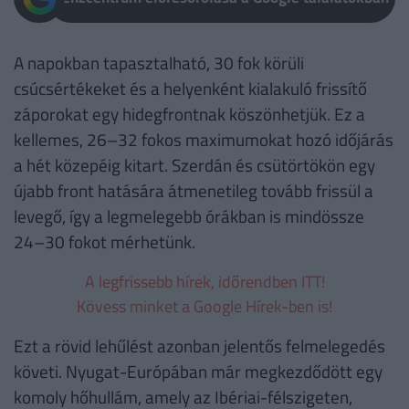
A napokban tapasztalható, 30 fok körüli
csúcsértékeket és a helyenként kialakuló frissítő
záporokat egy hidegfrontnak köszönhetjük. Ez a
kellemes, 26–32 fokos maximumokat hozó időjárás
a hét közepéig kitart. Szerdán és csütörtökön egy
újabb front hatására átmenetileg tovább frissül a
levegő, így a legmelegebb órákban is mindössze
24–30 fokot mérhetünk.
A legfrissebb hírek, időrendben ITT!
Kövess minket a Google Hírek-ben is!
Ezt a rövid lehűlést azonban jelentős felmelegedés
követi. Nyugat-Európában már megkezdődött egy
komoly hőhullám, amely az Ibériai-félszigeten,