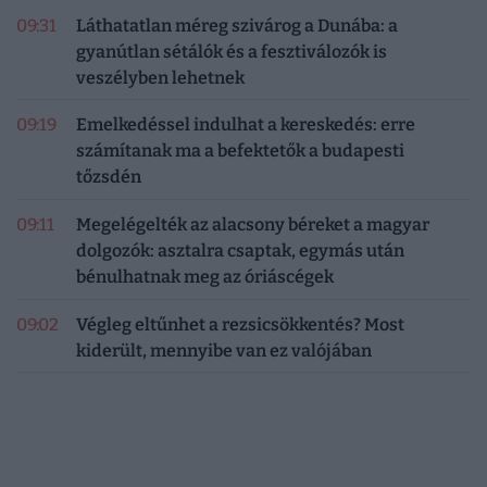
09:31
Láthatatlan méreg szivárog a Dunába: a
gyanútlan sétálók és a fesztiválozók is
veszélyben lehetnek
09:19
Emelkedéssel indulhat a kereskedés: erre
számítanak ma a befektetők a budapesti
tőzsdén
09:11
Megelégelték az alacsony béreket a magyar
dolgozók: asztalra csaptak, egymás után
bénulhatnak meg az óriáscégek
09:02
Végleg eltűnhet a rezsicsökkentés? Most
kiderült, mennyibe van ez valójában