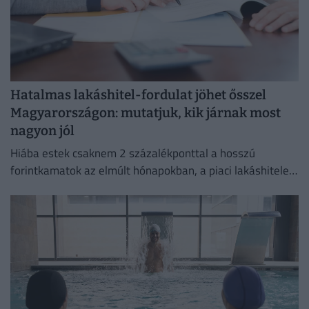
Hatalmas lakáshitel-fordulat jöhet ősszel
Magyarországon: mutatjuk, kik járnak most
nagyon jól
Hiába estek csaknem 2 százalékponttal a hosszú
forintkamatok az elmúlt hónapokban, a piaci lakáshitelek
átlagkamata egyelőre alig mozdult.