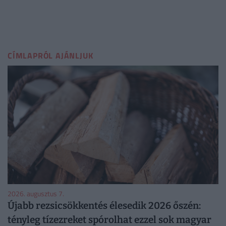
CÍMLAPRÓL AJÁNLJUK
2026. augusztus 7.
Újabb rezsicsökkentés élesedik 2026 őszén:
tényleg tízezreket spórolhat ezzel sok magyar