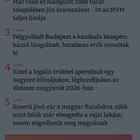
Már csak ez hiányzott: több tucat
településen jön áramszünet - itt az MVM
teljes listája
3
7 napja
Felgyulladt Budapest a kánikula közepén:
házak lángolnak, hatalmas erők vonultak
ki
4
3 hete
Ezzel a legális trükkel spórolnak egy
vagyont klímájukon, légkondijukon az
élelmes magyarok 2026-ban
5
2 hete
Keserű jövő vár a magyar fiatalokra: több
mint felük már elengedte a saját lakást,
sosem engedhetik meg maguknak