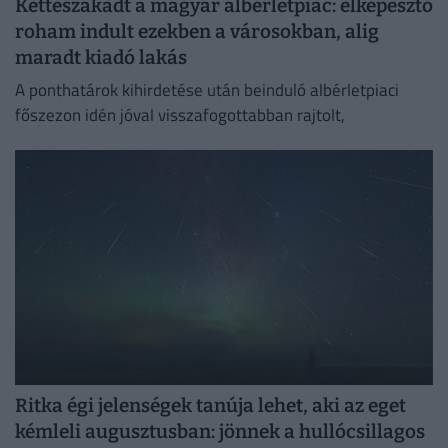
Kettészakadt a magyar albérletpiac: elképesztő
roham indult ezekben a városokban, alig
maradt kiadó lakás
A ponthatárok kihirdetése után beinduló albérletpiaci
főszezon idén jóval visszafogottabban rajtolt,
Ritka égi jelenségek tanúja lehet, aki az eget
kémleli augusztusban: jönnek a hullócsillagos