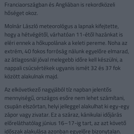
Franciaországban és Angliában is rekordközeli
hőséget okoz.
Molnár László meteorológus a lapnak kifejtette,
hogy a hétvégétől, várhatóan 11-étől hazánkat is
eléri ennek a hőkupolának a keleti pereme. Noha az
extrém, 40 fokos forróság nálunk egyelőre elmarad,
az átlagosnál jóval melegebb időre kell készülni, a
nappali csúcsértékek ugyanis ismét 32 és 37 fok
között alakulnak majd.
Az elkövetkező nagyjából tíz napban jelentős
mennyiségű, országos esőre nem lehet számítani,
csupán elszórtan, helyi jelleggel alakulhat ki egy-egy
zápor vagy zivatar. Ez a száraz, kánikulai időjárás
előreláthatólag június 16–17-ig tart, az azt követő
időszak alakulása azonban egyelőre bizonytalan.