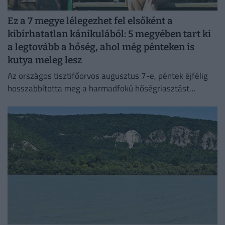
Ez a 7 megye lélegezhet fel elsőként a
kibírhatatlan kánikulából: 5 megyében tart ki
a legtovább a hőség, ahol még pénteken is
kutya meleg lesz
Az országos tisztifőorvos augusztus 7-e, péntek éjfélig
hosszabbította meg a harmadfokú hőségriasztást
Magyarország teljes területére. Néhol már hamarabb
fellélegezhetünk.