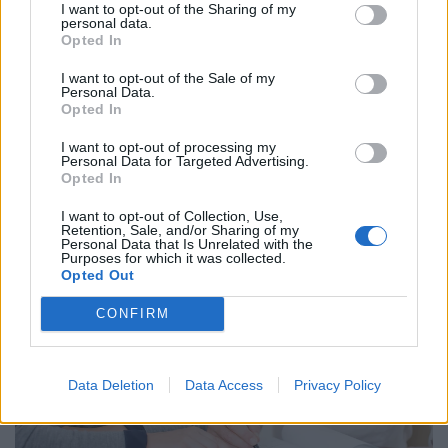
I want to opt-out of the Sharing of my
personal data.
Opted In
I want to opt-out of the Sale of my
Personal Data.
Opted In
I want to opt-out of processing my
Personal Data for Targeted Advertising.
Opted In
50 forintos palackgyűjtésből élnek túl egyre
többen: tényleg a visszaváltási rendszer
I want to opt-out of Collection, Use,
Retention, Sale, and/or Sharing of my
megszüntetése lenne a megoldás?
Personal Data that Is Unrelated with the
Purposes for which it was collected.
Aknai Zoltán, a Menhely Alapítvány vezetője a
Opted Out
Pénzcentrumnak arról beszélt, miért veszélyes bűnbakká
CONFIRM
tenni a hajléktalan embereket,
Data Deletion
Data Access
Privacy Policy