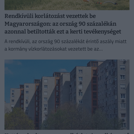
Rendkívüli korlátozást vezettek be
Magyarországon: az ország 90 százalékán
azonnal betiltották ezt a kerti tevékenységet
A rendkívüli, az ország 90 százalékát érintő aszály miatt
a kormány vízkorlátozásokat vezetett be az
ivóvízhálózaton a folyamatos lakossági ellátás
biztosítása érdekében.