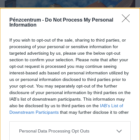
Pénzcentrum -
Do Not Process My Personal
Information
If you wish to opt-out of the sale, sharing to third parties, or
processing of your personal or sensitive information for
targeted advertising by us, please use the below opt-out
section to confirm your selection. Please note that after your
opt-out request is processed you may continue seeing
Már a honvédség szállítja a vizet a magyar
interest-based ads based on personal information utilized by
us or personal information disclosed to third parties prior to
családoknak: pengeélen táncol az ellátás, jön a
your opt-out. You may separately opt-out of the further
szigorú korlátozás
disclosure of your personal information by third parties on the
Bár Szentendrén már helyreállt az ivóvíz-szolgáltatás, a
IAB’s list of downstream participants. This information may
also be disclosed by us to third parties on the
IAB’s List of
térségben továbbra is kritikus a helyzet a Duna rendkívül
Downstream Participants
that may further disclose it to other
alacsony vízállása miatt.
third parties.
Personal Data Processing Opt Outs