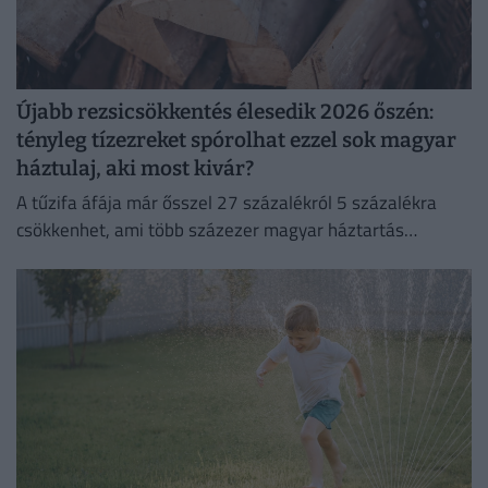
Újabb rezsicsökkentés élesedik 2026 őszén:
tényleg tízezreket spórolhat ezzel sok magyar
háztulaj, aki most kivár?
A tűzifa áfája már ősszel 27 százalékról 5 százalékra
csökkenhet, ami több százezer magyar háztartás
számára jelenthet könnyebbséget.