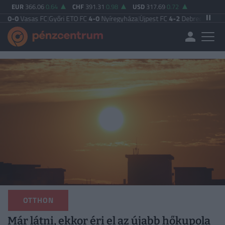
EUR
366.06
0.64
CHF
391.31
0.98
USD
317.69
0.72
 FC
|
Győri ETO FC
4-0
Nyíregyháza
|
Újpest FC
4-2
Debreceni VSC
|
Budapest Ho
OTTHON
Már látni, ekkor éri el az újabb hőkupola