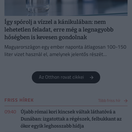
Így spórolj a vízzel a kánikulában: nem
lehetetlen feladat, erre még a legnagyobb
hőségben is kevesen gondolnak
Magyarországon egy ember naponta átlagosan 100-150
liter vizet használ el, amelynek jelentős részét
feleslegesen pazaroljuk el ivóvíz minőségű vezetékes
vízből.
Az Otthon rovat cikkei
FRISS HÍREK
Több friss hír
09:40
Újabb római kori kincsek váltak láthatóvá a
Dunában: izgatottak a régészek, felbukkant az
ókor egyik leghosszabb hídja