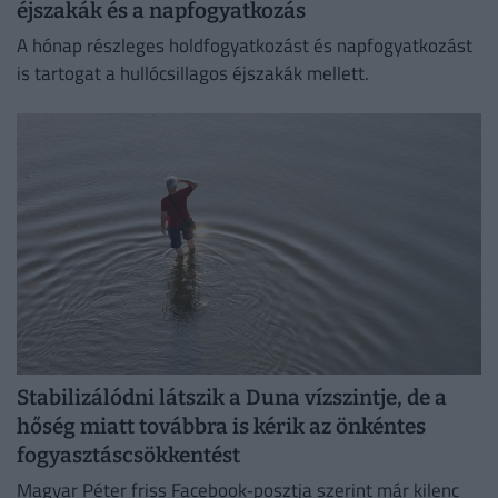
éjszakák és a napfogyatkozás
A hónap részleges holdfogyatkozást és napfogyatkozást
is tartogat a hullócsillagos éjszakák mellett.
Stabilizálódni látszik a Duna vízszintje, de a
hőség miatt továbbra is kérik az önkéntes
fogyasztáscsökkentést
Magyar Péter friss Facebook‑posztja szerint már kilenc