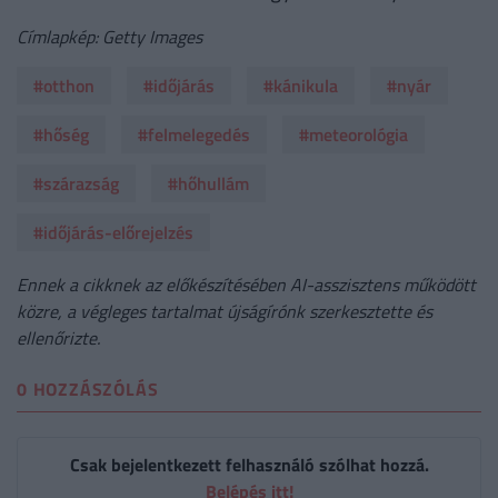
Címlapkép: Getty Images
#otthon
#időjárás
#kánikula
#nyár
#hőség
#felmelegedés
#meteorológia
#szárazság
#hőhullám
#időjárás-előrejelzés
Ennek a cikknek az előkészítésében AI-asszisztens működött
közre, a végleges tartalmat újságírónk szerkesztette és
ellenőrizte.
0 HOZZÁSZÓLÁS
Csak bejelentkezett felhasználó szólhat hozzá.
Belépés itt!