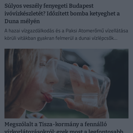
Súlyos veszély fenyegeti Budapest
ivóvízkészletét? Időzített bomba ketyeghet a
Duna mélyén
A hazai vízgazdálkodás és a Paksi Atomerőmű vízellátása
körüli vitákban gyakran felmerül a dunai vízlépcsők
megépítése, ám a támogatók és az ellenzők egyaránt fél
évszázados,...
Megszólalt a Tisza-kormány a fennálló
vízkorlátozásokról: ezek most a legfontosabb