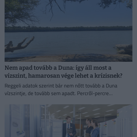
Nem apad tovább a Duna: így áll most a
vízszint, hamarosan vége lehet a krízisnek?
Reggeli adatok szerint bár nem nőtt tovább a Duna
vízszintje, de tovább sem apadt. Percről-percre
cikkünkben egész nap követjük a vízállást és mindent,
ami az...