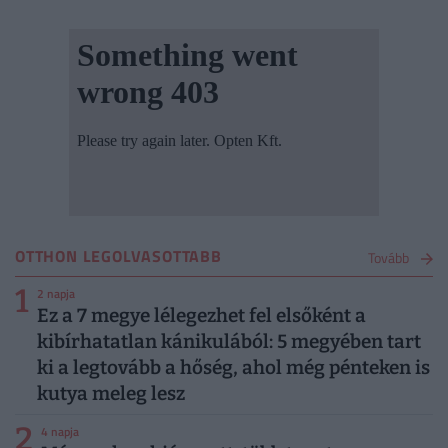
OTTHON LEGOLVASOTTABB
Tovább
1
2 napja
Ez a 7 megye lélegezhet fel elsőként a
kibírhatatlan kánikulából: 5 megyében tart
ki a legtovább a hőség, ahol még pénteken is
kutya meleg lesz
2
4 napja