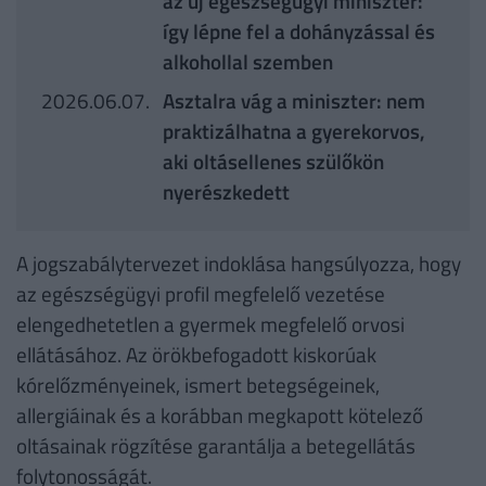
az új egészségügyi miniszter:
így lépne fel a dohányzással és
alkohollal szemben
2026.06.07.
Asztalra vág a miniszter: nem
praktizálhatna a gyerekorvos,
aki oltásellenes szülőkön
nyerészkedett
A jogszabálytervezet indoklása hangsúlyozza, hogy
az egészségügyi profil megfelelő vezetése
elengedhetetlen a gyermek megfelelő orvosi
ellátásához. Az örökbefogadott kiskorúak
kórelőzményeinek, ismert betegségeinek,
allergiáinak és a korábban megkapott kötelező
oltásainak rögzítése garantálja a betegellátás
folytonosságát.