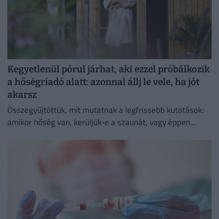
Kegyetlenül pórul járhat, aki ezzel próbálkozik
a hőségriadó alatt: azonnal állj le vele, ha jót
akarsz
Összegyűjtöttük, mit mutatnak a legfrissebb kutatások:
amikor hőség van, kerüljük-e a szaunát, vagy éppen
ellenkezőleg.