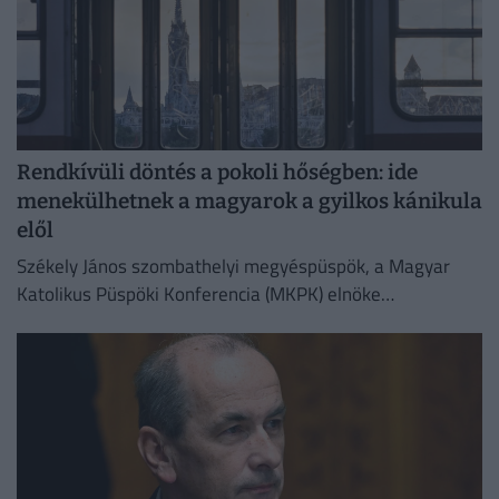
Rendkívüli döntés a pokoli hőségben: ide
menekülhetnek a magyarok a gyilkos kánikula
elől
Székely János szombathelyi megyéspüspök, a Magyar
Katolikus Püspöki Konferencia (MKPK) elnöke
megismételte korábbi felhívását, amelyben a templomok
megnyitását kérte a nap legmelegebb óráiban