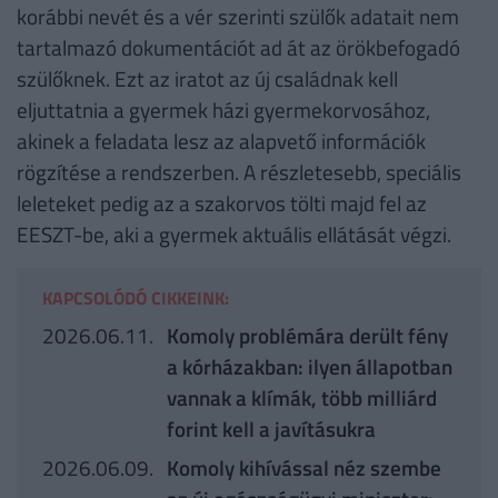
korábbi nevét és a vér szerinti szülők adatait nem
tartalmazó dokumentációt ad át az örökbefogadó
szülőknek. Ezt az iratot az új családnak kell
eljuttatnia a gyermek házi gyermekorvosához,
akinek a feladata lesz az alapvető információk
rögzítése a rendszerben. A részletesebb, speciális
leleteket pedig az a szakorvos tölti majd fel az
EESZT-be, aki a gyermek aktuális ellátását végzi.
KAPCSOLÓDÓ CIKKEINK:
2026.06.11.
Komoly problémára derült fény
a kórházakban: ilyen állapotban
vannak a klímák, több milliárd
forint kell a javításukra
2026.06.09.
Komoly kihívással néz szembe