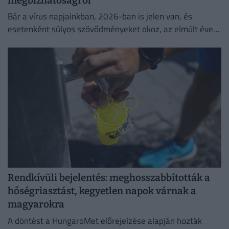
megbízhatóságról
Bár a vírus napjainkban, 2026-ban is jelen van, és
esetenként súlyos szövődményeket okoz, az elmúlt évek
adatai egyértelműen igazolják a vakcinák
biztonságosságát.
Rendkívüli bejelentés: meghosszabbították a
hőségriasztást, kegyetlen napok várnak a
magyarokra
A döntést a HungaroMet előrejelzése alapján hozták