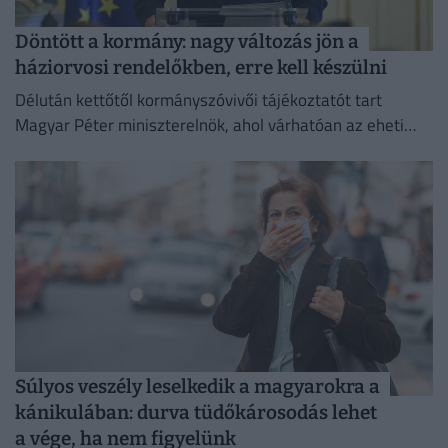
Döntött a kormány: nagy változás jön a
háziorvosi rendelőkben, erre kell készülni
Délután kettőtől kormányszóvivői tájékoztatót tart
Magyar Péter miniszterelnök, ahol várhatóan az eheti
kormányülés döntései és az energiaválság alakulása
kerül a fókuszba.
Súlyos veszély leselkedik a magyarokra a
kánikulában: durva tüdőkárosodás lehet
a vége, ha nem figyelünk