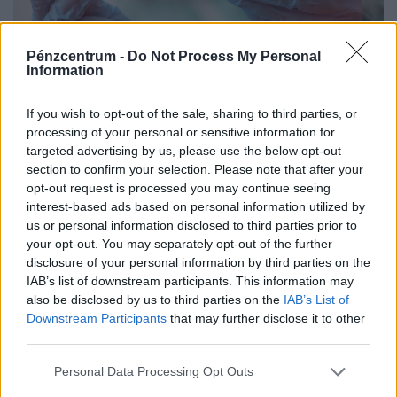
Pénzcentrum -
Do Not Process My Personal
Information
Csendes gyilkos szedi áldozatait
Magyarországon: alig három uniós országban
If you wish to opt-out of the sale, sharing to third parties, or
rosszabb a helyzet
processing of your personal or sensitive information for
targeted advertising by us, please use the below opt-out
Soha nem haltak meg ilyen kevesen vírusos hepatitisben
section to confirm your selection. Please note that after your
az Európai Unióban, Magyarország azonban továbbra
opt-out request is processed you may continue seeing
sem tartozik a legjobban teljesítő országok közé.
interest-based ads based on personal information utilized by
us or personal information disclosed to third parties prior to
your opt-out. You may separately opt-out of the further
disclosure of your personal information by third parties on the
IAB’s list of downstream participants. This information may
also be disclosed by us to third parties on the
IAB’s List of
Downstream Participants
that may further disclose it to other
third parties.
Personal Data Processing Opt Outs