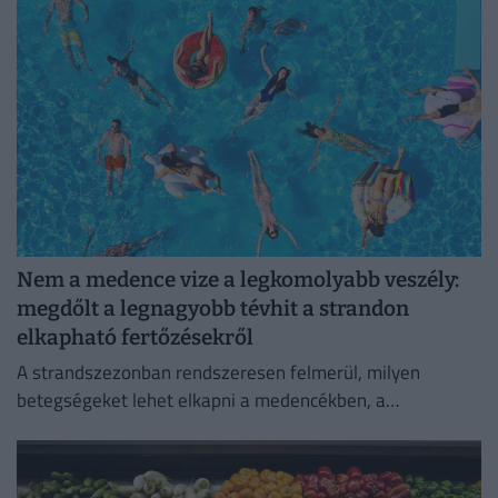
Nem a medence vize a legkomolyabb veszély:
megdőlt a legnagyobb tévhit a strandon
elkapható fertőzésekről
A strandszezonban rendszeresen felmerül, milyen
betegségeket lehet elkapni a medencékben, a
termálfürdőkben vagy a természetes vizekben.