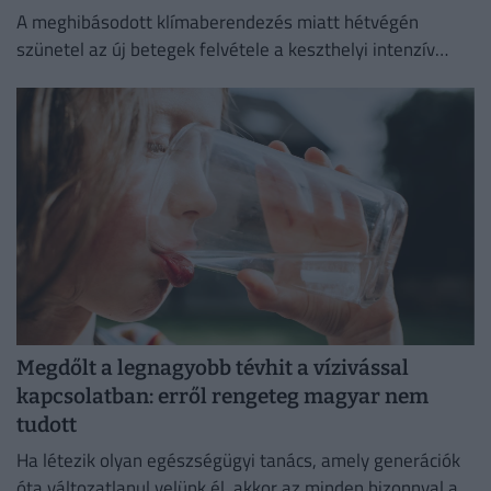
A meghibásodott klímaberendezés miatt hétvégén
szünetel az új betegek felvétele a keszthelyi intenzív
osztályon.
Megdőlt a legnagyobb tévhit a vízivással
kapcsolatban: erről rengeteg magyar nem
tudott
Ha létezik olyan egészségügyi tanács, amely generációk
óta változatlanul velünk él, akkor az minden bizonnyal a