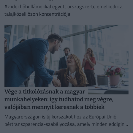
Az idei hőhullámokkal együtt országszerte emelkedik a
talajközeli ózon koncentrációja.
Vége a titkolózásnak a magyar
munkahelyeken: így tudhatod meg végre,
valójában mennyit keresnek a többiek
Magyarországon is új korszakot hoz az Európai Unió
bértranszparencia-szabályozása, amely minden eddiginél
átláthatóbbá teszi a vállalati javadalmazást: