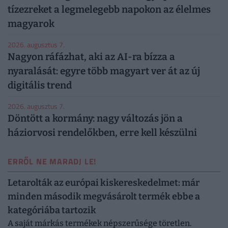
tízezreket a legmelegebb napokon az élelmes
magyarok
2026. augusztus 7.
Nagyon ráfázhat, aki az AI-ra bízza a
nyaralását: egyre több magyart ver át az új
digitális trend
2026. augusztus 7.
Döntött a kormány: nagy változás jön a
háziorvosi rendelőkben, erre kell készülni
ERRŐL NE MARADJ LE!
Letarolták az európai kiskereskedelmet: már
minden második megvásárolt termék ebbe a
kategóriába tartozik
A saját márkás termékek népszerűsége töretlen.