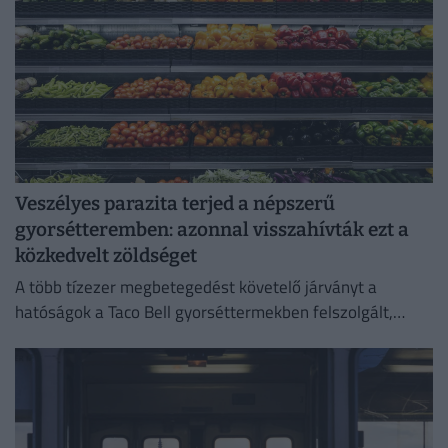
Veszélyes parazita terjed a népszerű
gyorsétteremben: azonnal visszahívták ezt a
közkedvelt zöldséget
A több tízezer megbetegedést követelő járványt a
hatóságok a Taco Bell gyorséttermekben felszolgált,
Közép-Mexikóból származó jégsalátával hozták
összefüggésbe.