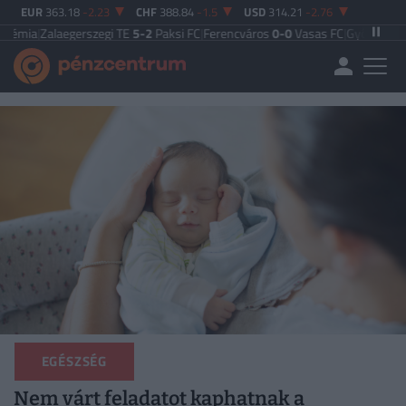
EUR
363.18
-2.23
CHF
388.84
-1.5
USD
314.21
-2.76
aegerszegi TE
5-2
Paksi FC
|
Ferencváros
0-0
Vasas FC
|
Győri ETO FC
4-0
Nyír
EGÉSZSÉG
Nem várt feladatot kaphatnak a