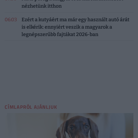
nézhetünk itthon
06:03
Ezért a kutyáért ma már egy használt autó árát
is elkérik: ennyiért veszik a magyarok a
legnépszerűbb fajtákat 2026-ban
CÍMLAPRÓL AJÁNLJUK