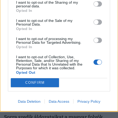
I want to opt-out of the Sharing of my
personal data.
Opted In
Veszélyes játékhamisítványok terjednek: ha
vettél ilyet, nézd meg, minden rendben van-e
I want to opt-out of the Sale of my
Personal Data.
vele!
Opted In
A közösségi médiában hódító, stresszoldó Squishy
I want to opt-out of processing my
Dumpling játékok óriási népszerűsége miatt
Personal Data for Targeted Advertising.
elárasztották a piacot az olcsó és rendkívül veszélyes
Opted In
hamisítványok.
I want to opt-out of Collection, Use,
Retention, Sale, and/or Sharing of my
Personal Data that Is Unrelated with the
Purposes for which it was collected.
Opted Out
CONFIRM
Data Deletion
Data Access
Privacy Policy
Sorra szedik áldozataikat a magyar folyók,