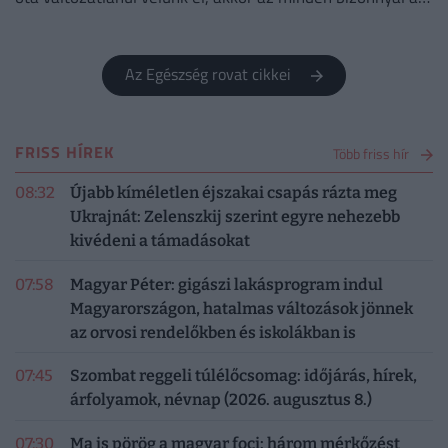
bőséges folyadékfogyasztás.
Az Egészség rovat cikkei
FRISS HÍREK
Több friss hír
08:32
Újabb kíméletlen éjszakai csapás rázta meg
Ukrajnát: Zelenszkij szerint egyre nehezebb
kivédeni a támadásokat
07:58
Magyar Péter: gigászi lakásprogram indul
Magyarországon, hatalmas változások jönnek
az orvosi rendelőkben és iskolákban is
07:45
Szombat reggeli túlélőcsomag: időjárás, hírek,
árfolyamok, névnap (2026. augusztus 8.)
07:30
Ma is pörög a magyar foci: három mérkőzést