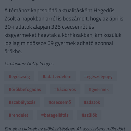
A témához kapcsolódó aktualitásként Hegedűs
Zsolt a napokban arról is beszámolt, hogy az április
30-i adatok alapján 325 csecsemőt és
kisgyermeket hagytak a kórházakban, ám közülük
jogilag mindössze 69 gyermek adható azonnal
örökbe.
Címlapkép: Getty Images
#egészség
#adatvédelem
#egészségügy
#örökbefogadás
#háziorvos
#gyermek
#szabályozás
#csecsemő
#adatok
#rendelet
#betegellátás
#szülők
Ennek a cikknek az előkészítésében AI-asszisztens működött