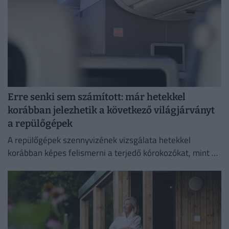
Erre senki sem számított: már hetekkel
korábban jelezhetik a következő világjárványt
a repülőgépek
A repülőgépek szennyvizének vizsgálata hetekkel
korábban képes felismerni a terjedő kórokozókat, mint a
hagyományos globális járványügyi megfigyelési
módszerek.