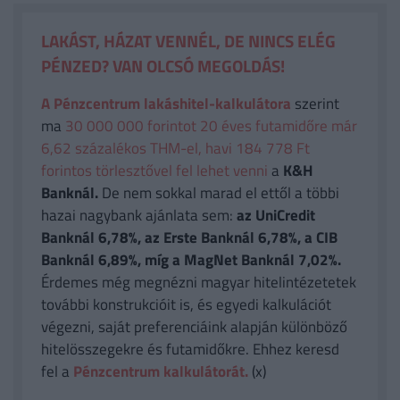
LAKÁST, HÁZAT VENNÉL, DE NINCS ELÉG
PÉNZED? VAN OLCSÓ MEGOLDÁS!
A Pénzcentrum lakáshitel-kalkulátora
szerint
ma
30 000 000 forintot 20 éves futamidőre már
6,62 százalékos THM-el, havi 184 778 Ft
forintos törlesztővel fel lehet venni
a
K&H
Banknál.
De nem sokkal marad el ettől a többi
hazai nagybank ajánlata sem:
az UniCredit
Banknál 6,78%, az Erste Banknál 6,78%, a CIB
Banknál 6,89%, míg a MagNet Banknál 7,02%.
Érdemes még megnézni magyar hitelintézetetek
további konstrukcióit is, és egyedi kalkulációt
végezni, saját preferenciáink alapján különböző
hitelösszegekre és futamidőkre. Ehhez keresd
fel a
Pénzcentrum kalkulátorát.
(x)