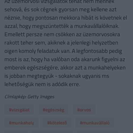
Az üzemorvosi vizsgálatok tehát nem mennek
sehová, és sok cégnek gyorsan meg kellene azt
néznie, hogy pontosan mekkora hibát is követnek el
azzal, hogy megszüntették a munkavállalóiknak.
Emellett persze nem csökken az üzemorvosokra
rakott teher sem, akiknek a jelenlegi helyzetben
oigen komoly feladatuk van. A legfontosabb pedig
most is az, hogy ha valóban oda akarunk figyelni az
emberek egészségére, akkor azt a munkahelyeken
is jobban megtegyük - sokaknak ugyanis ms
lehetőségük nem is adódik erre.
Címlapkép: Getty Images
#vizsgálat
#egészség
#orvos
#munkahely
#kötelező
#munkavállaló