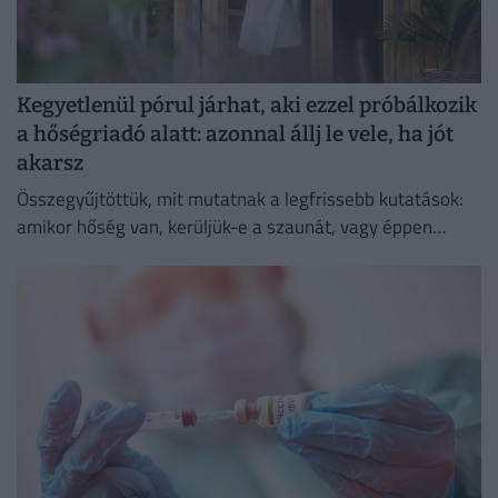
Kegyetlenül pórul járhat, aki ezzel próbálkozik
a hőségriadó alatt: azonnal állj le vele, ha jót
akarsz
Összegyűjtöttük, mit mutatnak a legfrissebb kutatások:
amikor hőség van, kerüljük-e a szaunát, vagy éppen
ellenkezőleg.