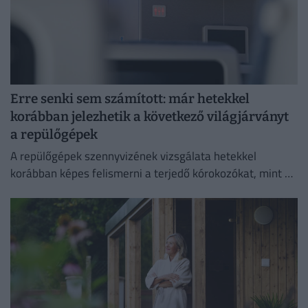
Erre senki sem számított: már hetekkel
korábban jelezhetik a következő világjárványt
a repülőgépek
A repülőgépek szennyvizének vizsgálata hetekkel
korábban képes felismerni a terjedő kórokozókat, mint a
hagyományos globális járványügyi megfigyelési
módszerek.