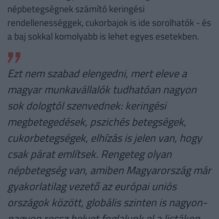
népbetegségnek számító keringési
rendellenességgek, cukorbajok is ide sorolhatók - és
a baj sokkal komolyabb is lehet egyes esetekben.
Ezt nem szabad elengedni, mert eleve a
magyar munkavállalók tudhatóan nagyon
sok dologtól szenvednek: keringési
megbetegedések, pszichés betegségek,
cukorbetegségek, elhízás is jelen van, hogy
csak párat említsek. Rengeteg olyan
népbetegség van, amiben Magyarország már
gyakorlatilag vezető az európai uniós
országok között, globális szinten is nagyon-
nagyon rossz helyet foglalunk el a listákon.