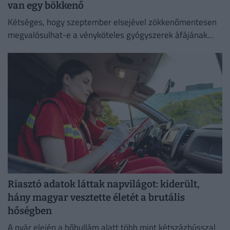
van egy bökkenő
Kétséges, hogy szeptember elsejével zökkenőmentesen
megvalósulhat-e a vényköteles gyógyszerek áfájának
eltörlése.
Riasztó adatok láttak napvilágot: kiderült,
hány magyar vesztette életét a brutális
hőségben
A nyár elején a hőhullám alatt több mint kétszázhússzal