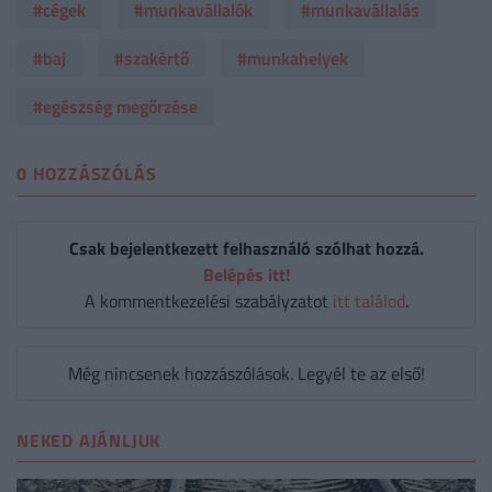
#cégek
#munkavállalók
#munkavállalás
#baj
#szakértő
#munkahelyek
#egészség megőrzése
0 HOZZÁSZÓLÁS
Csak bejelentkezett felhasználó szólhat hozzá.
Belépés itt!
A kommentkezelési szabályzatot
itt találod
.
Még nincsenek hozzászólások. Legyél te az első!
NEKED AJÁNLJUK