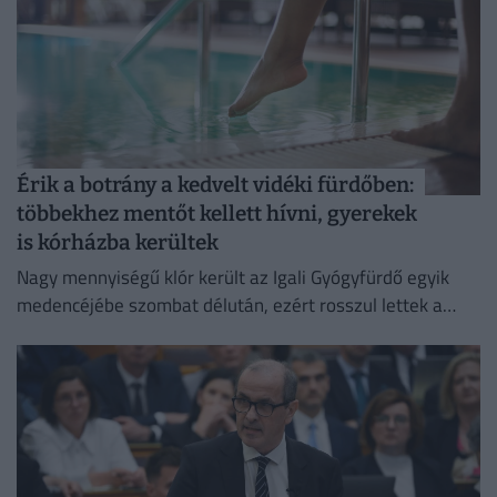
Érik a botrány a kedvelt vidéki fürdőben:
többekhez mentőt kellett hívni, gyerekek
is kórházba kerültek
Nagy mennyiségű klór került az Igali Gyógyfürdő egyik
medencéjébe szombat délután, ezért rosszul lettek a
fürdőzők.