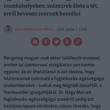
munkahelyeken: százezrek élete a tét,
erről kevesen mernek beszélni
REICHENBERGER DÁNIEL
2025. április 1. 13:05
Rengeteg magyar csak akkor találkozik orvossal,
amikor az üzemorvosi vizsgálaton van évente
egyszer, és ez óhatatlanul is azt okozza, hogy
háziorvosnak tekintsék a foglalkozás-egészégügyi
szakembereket - tudtuk meg Nógrádi Józseftől, a
Trenkwalder igazgatójától. Dr. Nagy Marcell
foglalkozás-egészségügyi szakértő pedig azt
tisztázta lapunk kérdésére: súlyos tévedés, hogy