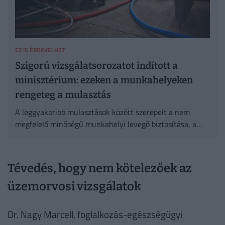
EZ IS ÉRDEKELHET
Szigorú vizsgálatsorozatot indított a
minisztérium: ezeken a munkahelyeken
rengeteg a mulasztás
A leggyakoribb mulasztások között szerepelt a nem
megfelelő minőségű munkahelyi levegő biztosítása, a
vegyi anyagok szabálytalan tárolása, valamint az orvosi
vizsgálatok elmaradása.
Tévedés, hogy nem kötelezőek az
üzemorvosi vizsgálatok
Dr. Nagy Marcell, foglalkozás-egészségügyi