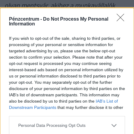
olyan mentsvár, akihez a munkavállalók
fordultak, sokszor az üzemorvos volt,
Pénzcentrum -
Do Not Process My Personal
nyilván valamilyen egészségügyi probléma
Information
esetén. Viszont gyakorta kaptunk arra
If you wish to opt-out of the sale, sharing to third parties, or
visszajelzést, hogy gyakorlatilag
processing of your personal or sensitive information for
targeted advertising by us, please use the below opt-out
háziorvosnak nézték őket, és ebből adódtak
section to confirm your selection. Please note that after your
konfliktusok
opt-out request is processed you may continue seeing
interest-based ads based on personal information utilized by
us or personal information disclosed to third parties prior to
- fogalmazott az igazgató. Azt is elmondta, hogy a
your opt-out. You may separately opt-out of the further
feszültségek ellenére az üzemorovos
disclosure of your personal information by third parties on the
természetesen sokat segít is a dolgozóknak:
IAB’s list of downstream participants. This information may
also be disclosed by us to third parties on the
IAB’s List of
rengeteg tanácsot adhat a betegségek
Downstream Participants
that may further disclose it to other
megelőzéséről, és ezt megtartandó intézménynek
third parties.
is gondolja.
Personal Data Processing Opt Outs