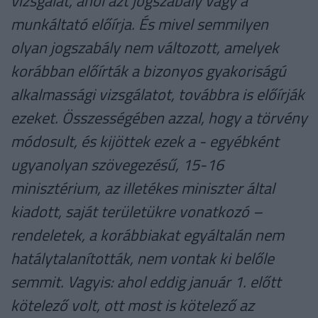
vizsgálat, ahol azt jogszabály vagy a
munkáltató előírja. És mivel semmilyen
olyan jogszabály nem változott, amelyek
korábban előírták a bizonyos gyakoriságú
alkalmassági vizsgálatot, továbbra is előírják
ezeket. Összességében azzal, hogy a törvény
módosult, és kijöttek ezek a - egyébként
ugyanolyan szövegezésű, 15-16
minisztérium, az illetékes miniszter által
kiadott, saját területükre vonatkozó –
rendeletek, a korábbiakat egyáltalán nem
hatálytalanították, nem vontak ki belőle
semmit. Vagyis: ahol eddig január 1. előtt
kötelező volt, ott most is kötelező az