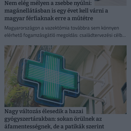
Nem elég mélyen a zsebbe nyúlni:
magánellátásban is egy évet kell várni a
magyar férfiaknak erre a műtétre
Magyarországon a vazektómia továbbra sem könnyen
elérhető fogamzásgátló megoldás: családtervezési célból
csak szigorú feltételek teljesülése esetén végezhető el.
Nagy változás élesedik a hazai
gyógyszertárakban: sokan örülnek az
áfamentességnek, de a patikák szerint