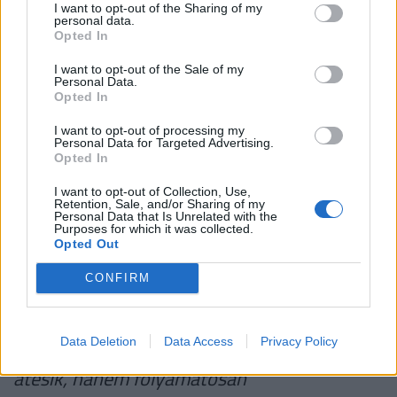
I want to opt-out of the Sharing of my
A másik oldala ennek, hogy az orvos nyilván
personal data.
Opted In
tud edukálni dolgozókat, egyfajta preventív
I want to opt-out of the Sale of my
jelleggel is tudott figyelmeztetni, hiszen ha
Personal Data.
Opted In
kevésbé egészséges életmódot él valaki,
I want to opt-out of processing my
akkor a későbbiek során ez visszacsaphat.
Personal Data for Targeted Advertising.
Opted In
Azt gondoljuk, hogy fontos az, hogy a
I want to opt-out of Collection, Use,
munkavállaló-orvos kapcsolat folyamatos
Retention, Sale, and/or Sharing of my
Personal Data that Is Unrelated with the
legyen annak érdekében, hogy valaki a
Purposes for which it was collected.
Opted Out
produktivitását fenn tudja tartani, ehhez
CONFIRM
pedig egészséges állapotban kell lennie -
nem csak akkor, amikor belép a
Data Deletion
Data Access
Privacy Policy
munkahelyre, és egy szűrővizsgálaton
átesik, hanem folyamatosan