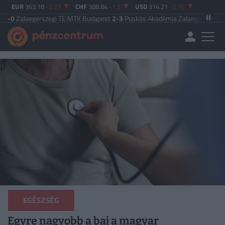
EUR
363.18
-2.23
CHF
388.84
-1.5
USD
314.21
-2.76
gerszegi TE
|
MTK Budapest
2-3
Puskás Akadémia
|
Zalaegerszegi TE
5-2
Paksi
EGÉSZSÉG
Egyre nagyobb a baj a magyar