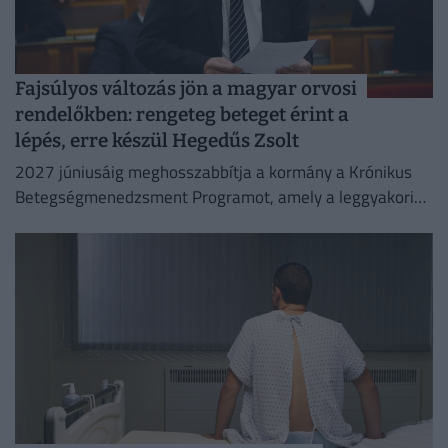
Fajsúlyos változás jön a magyar orvosi
rendelőkben: rengeteg beteget érint a
lépés, erre készül Hegedűs Zsolt
2027 júniusáig meghosszabbítja a kormány a Krónikus
Betegségmenedzsment Programot, amely a leggyakoribb
krónikus betegségek háziorvosi gondozását támogatja.