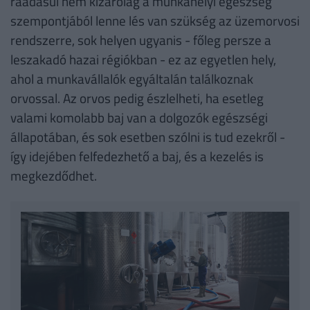
ráadásul nem kizárólag a munkahelyi egészség
szempontjából lenne lés van szükség az üzemorvosi
rendszerre, sok helyen ugyanis - főleg persze a
leszakadó hazai régiókban - ez az egyetlen hely,
ahol a munkavállalók egyáltalán találkoznak
orvossal. Az orvos pedig észlelheti, ha esetleg
valami komolabb baj van a dolgozók egészségi
állapotában, és sok esetben szólni is tud ezekről -
így idejében felfedezhető a baj, és a kezelés is
megkezdődhet.