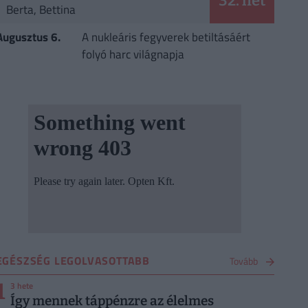
32. hét
Berta, Bettina
Augusztus 6.
A nukleáris fegyverek betiltásáért
folyó harc világnapja
EGÉSZSÉG LEGOLVASOTTABB
Tovább
1
3 hete
Így mennek táppénzre az élelmes