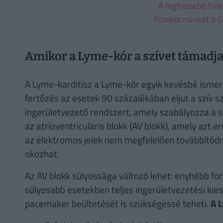
A legfrissebb hír
Kövess minket a G
Amikor a Lyme-kór a szívet támadj
A Lyme-karditisz a Lyme-kór egyik kevésbé ismert,
fertőzés az esetek 90 százalékában eljut a szív 
ingerületvezető rendszert, amely szabályozza a 
az atrioventricularis blokk (AV blokk), amely azt e
az elektromos jelek nem megfelelően továbbítódna
okozhat.
Az AV blokk súlyossága változó lehet: enyhébb fo
súlyosabb esetekben teljes ingerületvezetési kie
pacemaker beültetését is szükségessé teheti.
A L