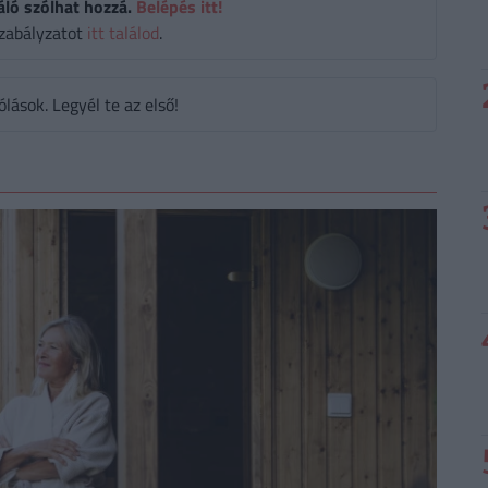
áló szólhat hozzá.
Belépés itt!
zabályzatot
itt találod
.
ások. Legyél te az első!