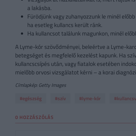
a lakásba.
Fürödjünk vagy zuhanyozzunk le minél előbb
ha esetleg kullancs került ránk.
Ha kullancsot találunk magunkon, minél előbb 
A Lyme-kór szövődményei, beleértve a Lyme-kardit
betegséget és megfelelő kezelést kapunk. Ha sz
kullancscsípés után, vagy fiatalok esetében indo
mielőbb orvosi vizsgálatot kérni – a korai diagnóz
Címlapkép: Getty Images
#egészség
#szív
#lyme-kór
#kullancs
0 HOZZÁSZÓLÁS