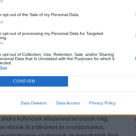
In
. De
mennyi pénzhez is juthatunk egy
n védhetjük ki egy ilyen megtakarítással pénzünk
o opt-out of the Sale of my Personal Data.
bben a cikkben
, illetve a Pénzcentrum
nyugdíj
2
In
to opt-out of processing my Personal Data for Targeted
ing.
In
o opt-out of Collection, Use, Retention, Sale, and/or Sharing
ersonal Data that Is Unrelated with the Purposes for which it
t és szövődményeit?
lected.
Out
k csípésének elkerülése. Néhány hasznos
CONFIRM
ú, világos ruházatot és használjunk
Data Deletion
Data Access
Privacy Policy
 ahol a kullancsok előszeretettel bújnak meg.
n nézzük át a bőrünket és a ruházatunkat.
 is megbújhatnak a kullancsok, és behozhatják őket