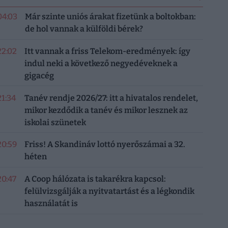
04:03
Már szinte uniós árakat fizetünk a boltokban:
de hol vannak a külföldi bérek?
22:02
Itt vannak a friss Telekom-eredmények: így
indul neki a következő negyedéveknek a
gigacég
21:34
Tanév rendje 2026/27: itt a hivatalos rendelet,
mikor kezdődik a tanév és mikor lesznek az
iskolai szünetek
20:59
Friss! A Skandináv lottó nyerőszámai a 32.
héten
20:47
A Coop hálózata is takarékra kapcsol:
felülvizsgálják a nyitvatartást és a légkondik
használatát is