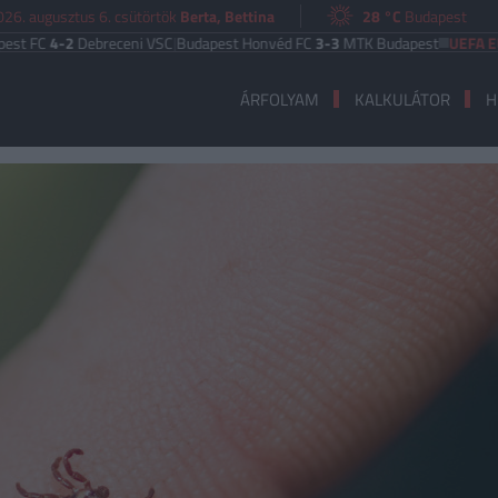
026. augusztus 6. csütörtök
Berta, Bettina
28 °C
Budapest
4-2
Debreceni VSC
|
Budapest Honvéd FC
3-3
MTK Budapest
UEFA EURÓPA 
ÁRFOLYAM
KALKULÁTOR
H