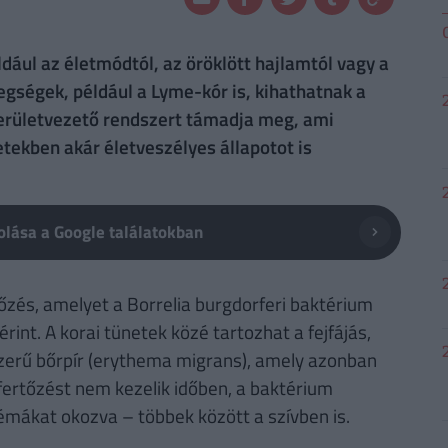
ául az életmódtól, az öröklött hajlamtól vagy a
egségek, például a Lyme-kór is, kihathatnak a
erületvezető rendszert támadja meg, ami
tekben akár életveszélyes állapotot is
lása a Google találatokban
őzés, amelyet a Borrelia burgdorferi baktérium
nt. A korai tünetek közé tartozhat a fejfájás,
aszerű bőrpír (erythema migrans), amely azonban
fertőzést nem kezelik időben, a baktérium
émákat okozva – többek között a szívben is.