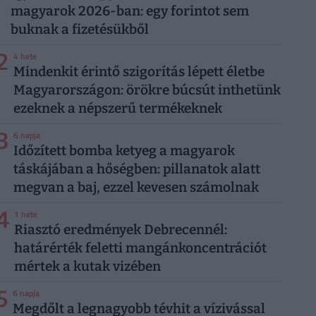
magyarok 2026-ban: egy forintot sem
buknak a fizetésükből
2
4 hete
Mindenkit érintő szigorítás lépett életbe
Magyarországon: örökre búcsút inthetünk
ezeknek a népszerű termékeknek
3
6 napja
Időzített bomba ketyeg a magyarok
táskájában a hőségben: pillanatok alatt
megvan a baj, ezzel kevesen számolnak
4
1 hete
Riasztó eredmények Debrecennél:
határérték feletti mangánkoncentrációt
mértek a kutak vizében
5
6 napja
Megdőlt a legnagyobb tévhit a vízivással