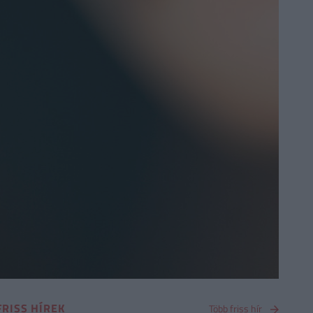
FRISS HÍREK
Több friss hír