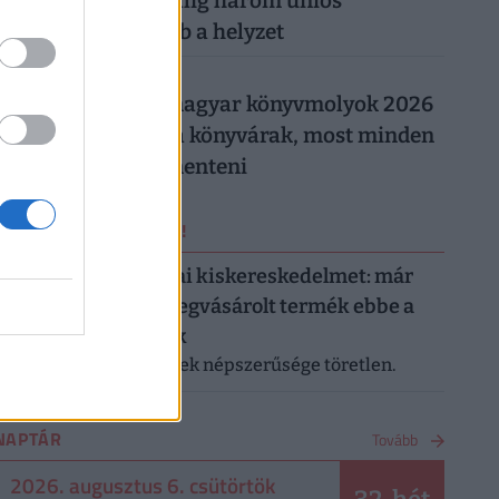
Magyarországon: alig három uniós
országban rosszabb a helyzet
026. augusztus 5.
Így trükköznek a magyar könyvmolyok 2026
nyarán: elszálltak a könyvárak, most minden
forintot meg kell menteni
ERRŐL NE MARADJ LE!
Letarolták az európai kiskereskedelmet: már
minden második megvásárolt termék ebbe a
kategóriába tartozik
A saját márkás termékek népszerűsége töretlen.
NAPTÁR
Tovább
2026. augusztus 6. csütörtök