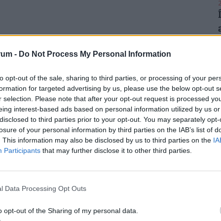
2
rum -
Do Not Process My Personal Information
2
atnak, ha valakinél Lyme-kór gyanúja merül fel,
to opt-out of the sale, sharing to third parties, or processing of your per
formation for targeted advertising by us, please use the below opt-out s
 igazolásához teszt elvégzését kérheti. Az
r selection. Please note that after your opt-out request is processed y
n nem igazolják a fertőzést, ezért érdemes direkt
eing interest-based ads based on personal information utilized by us or
utatja ki.
disclosed to third parties prior to your opt-out. You may separately opt-
losure of your personal information by third parties on the IAB’s list of
. This information may also be disclosed by us to third parties on the
IA
2
Participants
that may further disclose it to other third parties.
RINT, HA NYUGDÍJBA MEGY: EGYSZERŰ
rűségnek örvendenek a
nyugdíjmegtakarítási
l Data Processing Opt Outs
2
ztosítás
. Mivel évtizedekre előre tekintve az
o opt-out of the Sharing of my personal data.
sincsen garancia, úgy tűnik ez időskori