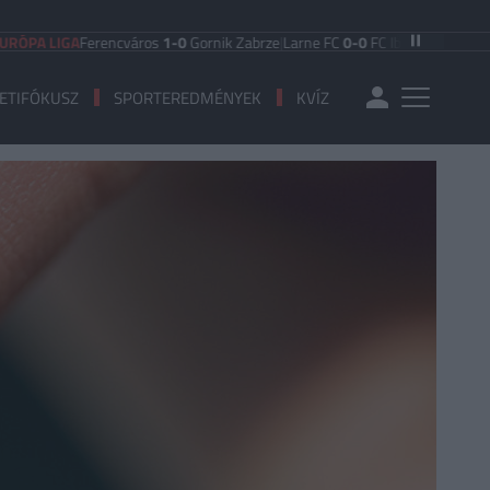
LIGA
Ferencváros
1-0
Gornik Zabrze
|
Larne FC
0-0
FC Iberia 1999
|
Shamrock 
ETIFÓKUSZ
SPORTEREDMÉNYEK
KVÍZ