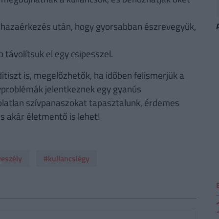
 hazaérkezés után, hogy gyorsabban észrevegyük,
távolítsuk el egy csipesszel.
iszt is, megelőzhetők, ha időben felismerjük a
ívproblémák jelentkeznek egy gyanús
kolatlan szívpanaszokat tapasztalunk, érdemes
is akár életmentő is lehet!
veszély
#kullancslégy