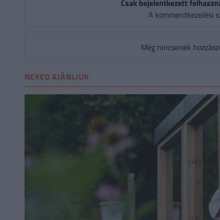
Csak bejelentkezett felhaszn
A kommentkezelési s
Még nincsenek hozzászól
NEKED AJÁNLJUK