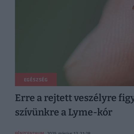
EGÉSZSÉG
Erre a rejtett veszélyre fig
szívünkre a Lyme-kór
PÉNZCENTRUM
2025. március 12. 21:28