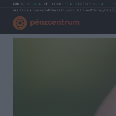
EUR
362.17
0.44
CHF
388.68
0.77
USD
313.53
0.45
2
aksi FC
|
Ferencváros
0-0
Vasas FC
|
Győri ETO FC
4-0
Nyíregyháza
|
Újpest FC