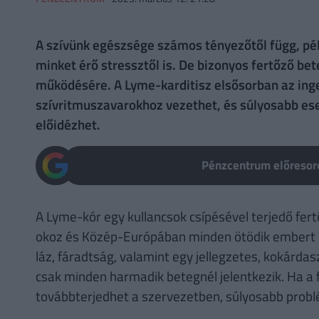
A szívünk egészsége számos tényezőtől függ, péld
minket érő stressztől is. De bizonyos fertőző bet
működésére. A Lyme-karditisz elsősorban az ing
szívritmuszavarokhoz vezethet, és súlyosabb ese
előidézhet.
Pénzcentrum előresoro
A Lyme-kór egy kullancsok csípésével terjedő fert
okoz és Közép-Európában minden ötödik embert éri
láz, fáradtság, valamint egy jellegzetes, kokárd
csak minden harmadik betegnél jelentkezik. Ha a 
továbbterjedhet a szervezetben, súlyosabb probl