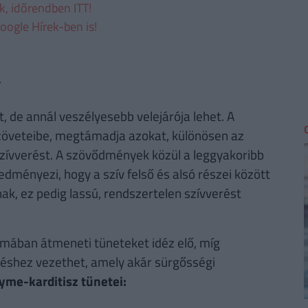
ek, időrendben ITT!
oogle Hírek-ben is!
a
 de annál veszélyesebb velejárója lehet. A
szöveteibe, megtámadja azokat, különösen az
szívverést. A szövődmények közül a leggyakoribb
redményezi, hogy a szív felső és alsó részei között
k, ez pedig lassú, rendszertelen szívverést
rmában átmeneti tüneteket idéz elő, míg
séshez vezethet, amely akár sürgősségi
yme-karditisz tünetei: