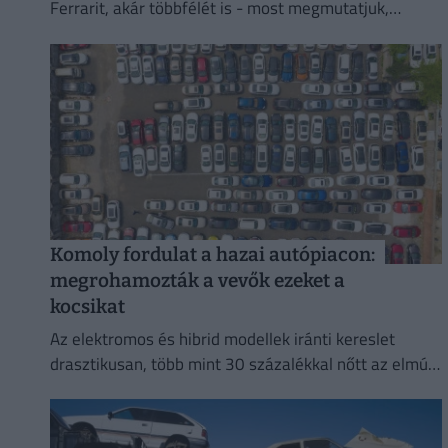
Ferrarit, akár többfélét is - most megmutatjuk,
pontosan mennyibe kerül a nem mindennapi élmény.
Komoly fordulat a hazai autópiacon:
megrohamozták a vevők ezeket a
kocsikat
Az elektromos és hibrid modellek iránti kereslet
drasztikusan, több mint 30 százalékkal nőtt az elmúlt
egy évben.