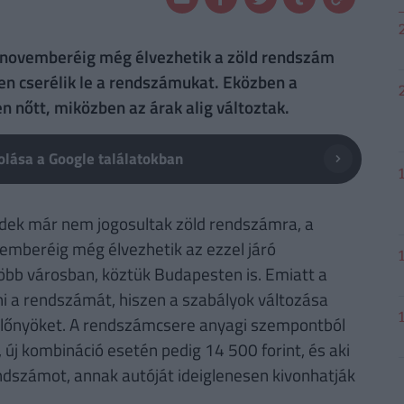
6 novemberéig még élvezhetik a zöld rendszám
n cserélik le a rendszámukat. Eközben a
en nőtt, miközben az árak alig változtak.
lása a Google találatokban
idek már nem jogosultak zöld rendszámra, a
emberéig még élvezhetik az ezzel járó
öbb városban, köztük Budapesten is. Emiatt a
lni a rendszámát, hiszen a szabályok változása
z előnyöket. A rendszámcsere anyagi szempontból
 új kombináció esetén pedig 14 500 forint, és aki
endszámot, annak autóját ideiglenesen kivonhatják