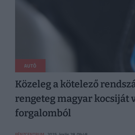
AUTÓ
Közeleg a kötelező rendsz
rengeteg magyar kocsiját v
forgalomból
PÉNZCENTRUM
2025. április 28. 09:48