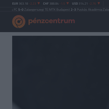
EUR
363.18
-2.23
CHF
388.84
-1.5
USD
314.21
-2.76
s FC
5-0
Zalaegerszegi TE
|
MTK Budapest
2-3
Puskás Akadémia
|
Zalaegerszeg