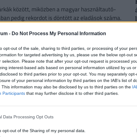
árkák között, miközben a magyar használtautó-
ban pedig rekordot is döntött az eladások száma.
eklődés töretlen marad, még akkor is, ha a zöld
2
rum -
Do Not Process My Personal Information
to opt-out of the sale, sharing to third parties, or processing of your per
formation for targeted advertising by us, please use the below opt-out s
ld
#zöld rendszám
#autók
r selection. Please note that after your opt-out request is processed y
eing interest-based ads based on personal information utilized by us or
2
disclosed to third parties prior to your opt-out. You may separately opt-
losure of your personal information by third parties on the IAB’s list of
. This information may also be disclosed by us to third parties on the
IA
Participants
that may further disclose it to other third parties.
2
áló szólhat hozzá.
Belépés itt!
l Data Processing Opt Outs
zabályzatot
itt találod
.
o opt-out of the Sharing of my personal data.