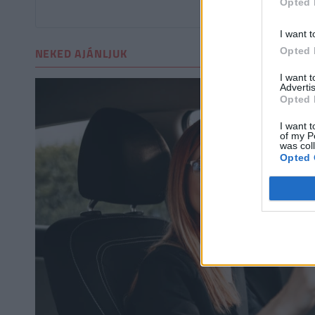
Opted 
Még nincsenek hozzászól
I want t
Opted 
NEKED AJÁNLJUK
I want 
Advertis
Opted 
I want t
of my P
was col
Opted 