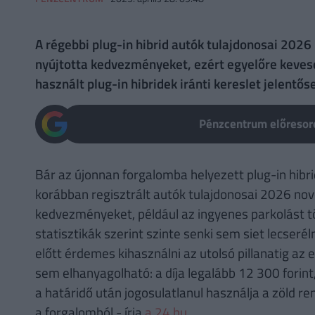
A régebbi plug-in hibrid autók tulajdonosai 202
nyújtotta kedvezményeket, ezért egyelőre kevese
használt plug-in hibridek iránti kereslet jelentős
Pénzcentrum előresoro
Bár az újonnan forgalomba helyezett plug-in hibr
korábban regisztrált autók tulajdonosai 2026 nov
kedvezményeket, például az ingyenes parkolást t
statisztikák szerint szinte senki sem siet lecseré
előtt érdemes kihasználni az utolsó pillanatig a
sem elhanyagolható: a díja legalább 12 300 forint,
a határidő után jogosulatlanul használja a zöld r
a forgalomból - írja
a 24.hu.