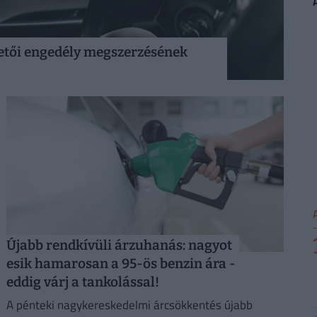
etői engedély megszerzésének
Újabb rendkívüli árzuhanás: nagyot
esik hamarosan a 95-ös benzin ára -
eddig várj a tankolással!
A pénteki nagykereskedelmi árcsökkentés újabb