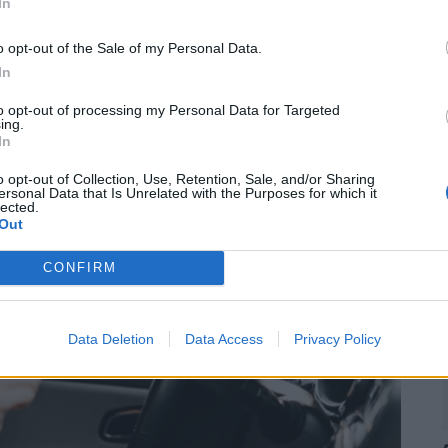
In
ások. Legyél te az első!
2
o opt-out of the Sale of my Personal Data.
In
to opt-out of processing my Personal Data for Targeted
ing.
In
o opt-out of Collection, Use, Retention, Sale, and/or Sharing
ersonal Data that Is Unrelated with the Purposes for which it
lected.
Out
CONFIRM
Data Deletion
Data Access
Privacy Policy