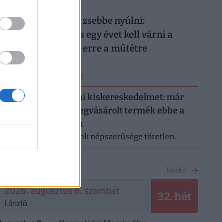
026. augusztus 8.
Nem elég mélyen a zsebbe nyúlni:
magánellátásban is egy évet kell várni a
magyar férfiaknak erre a műtétre
ERRŐL NE MARADJ LE!
Letarolták az európai kiskereskedelmet: már
minden második megvásárolt termék ebbe a
kategóriába tartozik
A saját márkás termékek népszerűsége töretlen.
NAPTÁR
Tovább
2026. augusztus 8. szombat
32. hét
László