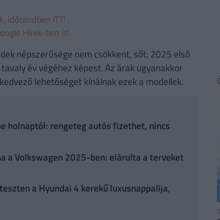
ek, időrendben ITT!
oogle Hírek-ben is!
bridek népszerűsége nem csökkent, sőt: 2025 első
tavaly év végéhez képest. Az árak ugyanakkor
s kedvező lehetőséget kínálnak ezek a modellek.
be holnaptól: rengeteg autós fizethet, nincs
lna a Volkswagen 2025-ben: elárulta a terveket
 teszten a Hyundai 4 kerekű luxusnappalija,
2