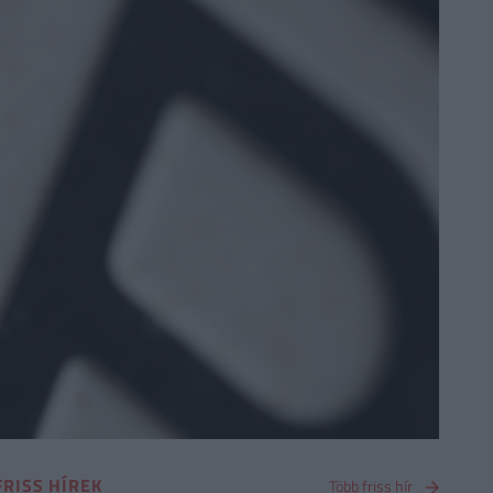
FRISS HÍREK
Több friss hír