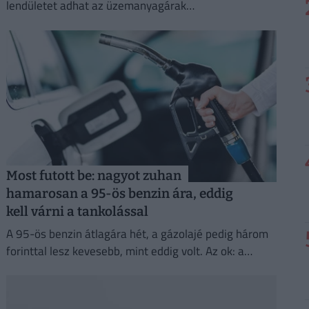
lendületet adhat az üzemanyagárak
mérséklődésének:
Most futott be: nagyot zuhan
hamarosan a 95-ös benzin ára, eddig
kell várni a tankolással
A 95-ös benzin átlagára hét, a gázolajé pedig három
forinttal lesz kevesebb, mint eddig volt. Az ok: a
kedvező piaci környezet és a nemzetközi változások.