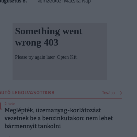
Augusztus 8.
Nemzetközi Macska Nap
AUTÓ LEGOLVASOTTABB
Tovább
1
2 hete
Meglépték, üzemanyag-korlátozást
vezetnek be a benzinkutakon: nem lehet
bármennyit tankolni