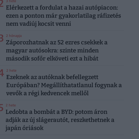
2
3 hete
Elérkezett a fordulat a hazai autópiacon:
ezen a ponton már gyakorlatilag ráfizetés
nem vadiúj kocsit venni
3
2 hónapja
Záporozhatnak az 52 ezres csekkek a
magyar autósokra: szinte minden
második sofőr elköveti ezt a hibát
4
2 hete
Ezeknek az autóknak befellegzett
Európában? Megállíthatatlanul fogynak a
vevők a régi kedvencek mellől
5
2 hete
Ledobta a bombát a BYD: potom áron
adják az új slágerautót, reszkethetnek a
japán óriások