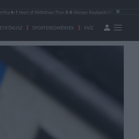
1
Heart of Midlothian
|
Thun
3-0
Vikingur Reykjavik
|
PAOK Saloniki
0-1
Anderl
ETIFÓKUSZ
SPORTEREDMÉNYEK
KVÍZ