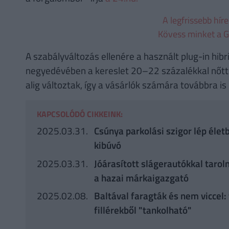
A legfrissebb hír
Kövess minket a G
A szabályváltozás ellenére a használt plug-in hi
negyedévében a kereslet 20–22 százalékkal nőtt 
alig változtak, így a vásárlók számára továbbra i
KAPCSOLÓDÓ CIKKEINK:
2025.03.31.
Csúnya parkolási szigor lép élet
kibúvó
2025.03.31.
Jóárasított slágerautókkal taro
a hazai márkaigazgató
2025.02.08.
Baltával faragták és nem viccel:
fillérekből "tankolható"