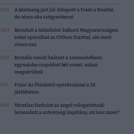
21:03
A közönség járt jól: kikapott a Fradi a Realtól,
de nincs oka szégyenkezni
20:03
Beindult a lakáshitel-háború Magyarországon:
sokat spórolhat az Otthon Starttal, aki most
résen van
19:32
Brutális vasúti baleset a szomszédbam:
egymásba csapódott két vonat, sokan
megsérültek
19:17
Friss! Az Ötöslottó nyerőszámai a 32.
játékhéten
18:46
Váratlan fordulat az angol válogatottnál:
lemondott a szövetségi kapitány, mi lesz most?