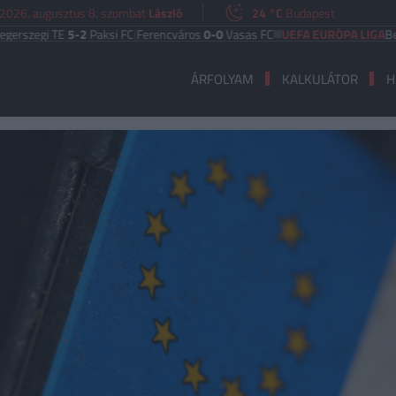
2026. augusztus 8. szombat
László
24 °C
Budapest
i TE
5-2
Paksi FC
|
Ferencváros
0-0
Vasas FC
UEFA EURÓPA LIGA
Benfica
6-
ÁRFOLYAM
KALKULÁTOR
H